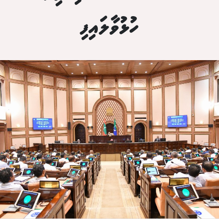
ހުޅުވާލައިފި