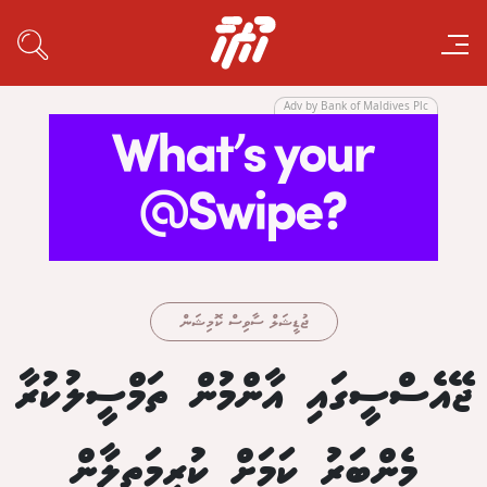
Adv by Bank of Maldives Plc
ޖުޑީޝަލް ސާވިސް ކޮމިޝަން
ޖޭއެސްސީގައި އާންމުން ތަމްސީލުކުރާ
މެންބަރު ކަމަށް ކުރިމަތިލާން