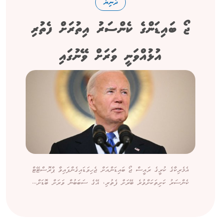
ދުނިޔެ
ޖޯ ބައިޑަންގެ ކެންސަރު އިތުރަށް ފެތުރި
އުޅުއްވަނީ ވަރަށް ވޭނުގައި
އެމެރިކާގެ ކުރީގެ ރައީސް ޖޯ ބައިޑަންއަށް ޖެހިވަޑައިގެންފައިވާ ޕްރޮސްޓޭޓް
ކެންސަރު ކަށިތަކަށްވުރެ ބޭރަށް ފެތުރި، އޭގެ ސަބަބުން ވަރަށް ބޮޑަށް...