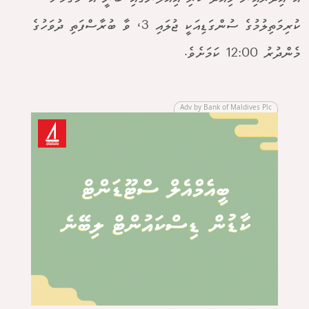
ކުރިމަތިލުމުގެ ސުންގަޑިއަކީ ޖުލައި 3، ވާ ބުރާސްފަތި ދުވަހުގެ
މެންދުރު 12:00 ކަމަށެވެ.
Adv by Bank of Maldives Plc