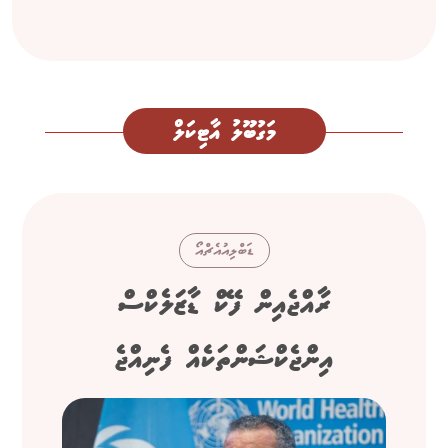
މަގުބޫލު އާޓިކަލް
ޑަބްލިއުއެޗްއޯ
ރާއްޖެއިން ފޭކް ޑާޒަލެކްސް
އިންޖެކްޝަންތަކެއް ފެނިއްޖެ