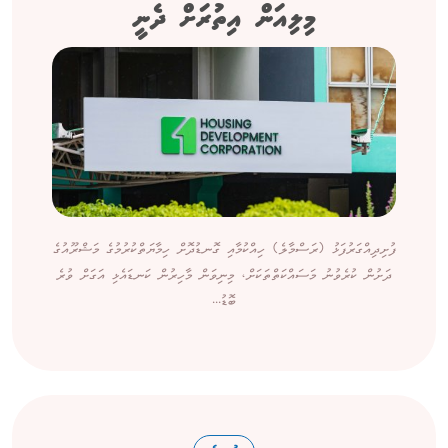
މިލިއަން އިތުރަށް ދެނީ
ފުށިދިއްގަރުފަޅު (ރަސްމާލެ) ހިއްކުމާއި ގޮނޑުދޮށް ހިމާޔަތްކުރުމުގެ މަޝްރޫއުގެ
ދަށުން ކުރެވުނު މަސައްކަތްތަކަށް، މިނިވަން މާހިރުން ކަނޑައެޅި އަގަށް ވުރެ
ބޮޑު...