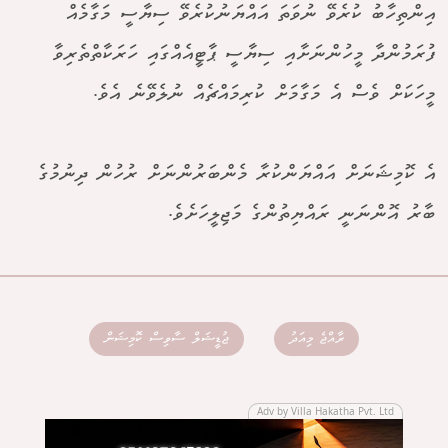
އިންތިހާބު ކުރެވޭ ނުވަތަ އައްޔަނުކުރެވޭ ސިޔާސީ މަގާމެއް
ފުރަމުންދާ މީހުންނަށާއި ސިޔާސީ ޕާޓީއެއްގައި ހަރަކާތްތެރިވާ
މީހަކަށް ވެސް އެ މަގާމަށް ކުރިމައްޗެއް ނުލެވޭނެ އެވެ.
އެ ކޮމިޝަނަށް އައްޔަންކުރާ މެންބަރުންނަށް ރުހުން ދިނުމުގެ
ބާރު އޮންނަނީ ރައްޔިތުންގެ މަޖިލީހަށެވެ.
ރާއްޖެ މިއަދު
ޖުޑީޝަލް ސާވިސް ކޮމިޝަން
Adv by Villa Hakatha Pvt. Ltd