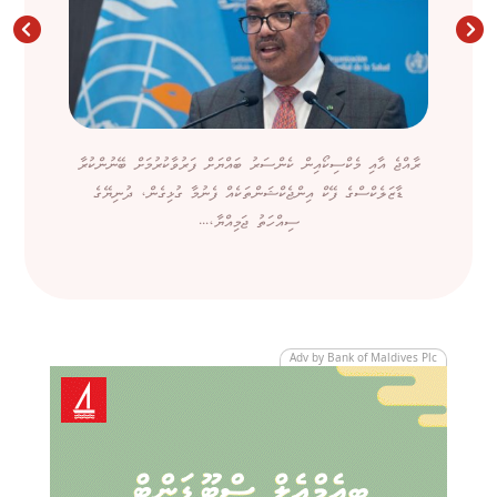
ރާއްޖެ އާއި މެކްސިކޯއިން ކެންސަރު ބައްޔަށް ފަރުވާކުރުމަށް ބޭނުންކުރާ
ޑާޒަލެކްސްގެ ފޭކް އިންޖެކްޝަންތަކެއް ފެނުމާ ގުޅިގެން، ދުނިޔޭގެ
ސިއްހަތު ޖަމިއްޔާ،...
Adv by Bank of Maldives Plc