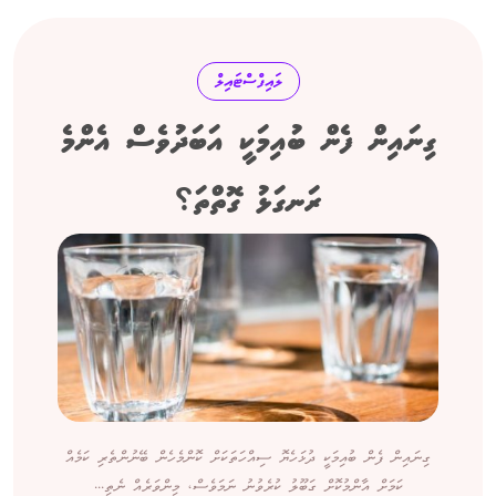
ލައިފްސްޓައިލް
ގިނައިން ފެން ބުއިމަކީ އަބަދުވެސް އެންމެ
ރަނގަޅު ގޮތްތަ؟
ގިނައިން ފެން ބުއިމަކީ ދުޅަހެޔޮ ސިއްހަތަކަށް ކޮންމެހެން ބޭނުންތެރި ކަމެއް
ކަމަށް އާންމުކޮށް ގަބޫލު ކުރެވުނު ނަމަވެސް، މިންވަރެއް ނެތި...