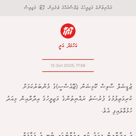
ރައްޔިތުންގެ މަޖިލީހުގެ ޖަލްސާއެއްގެ ތެރެއިން. ފޮޓޯ: މަޖިލިސް
އަހުމަދު އަލީ
12 Jun 2025, 17:56
ޖުޑީޝަލް ސާވިސް ކޮމިޝަން (ޖޭއެސްސީ)ގެ މެންބަރުކަމަށް
ކުރިމަތިލުމުގެ ފުރުސަތު ރައްޔިތުންގެ މަޖިލީހުގެ އިދާރާއިން މިއަދު
ހުޅުވާލައިފި އެވެ.
އެ އިދާރާއިން މިއަދު ކުރި އިއުލާނުގައި ބުނީ އެ މަގާމަށް