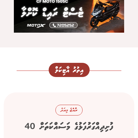
އިތުރު އާޓިކަލް
ރާއްޖެ މިއަދު
ފުށިދިއްގަރުފަޅުގެ މަސައްކަތަށް 40