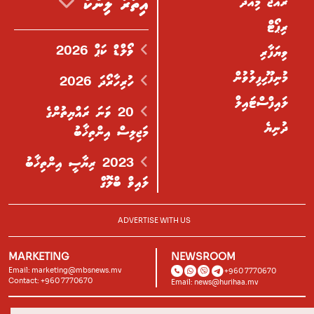
ރާއްޖެ މިއަދު
އިތުރު ލިންކް
ރިޕޯޓް
ވޯލްޑް ކަޕް 2026
ވިޔަފާރި
މުނިފޫހިފިލުވުން
ހުރިހާރޯދަ 2026
ލައިފްސްޓައިލް
20 ވަނަ ރައްޔިތުންގެ
ދުނިޔެ
މަޖިލިސް އިންތިޚާބު
2023 ރިޔާސީ އިންތިޚާބު
ލައިވް ބްލޮގް
ADVERTISE WITH US
MARKETING
NEWSROOM
Email:
marketing@mbsnews.mv
+960 7770670
Contact: +960 7770670
Email:
news@hurihaa.mv