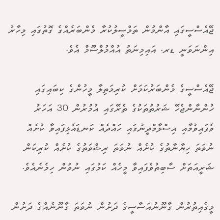
ޖޭއެސްސީގައި އާންމުން ތަމްސީލުކުރާ މެންބަރެއްގެ ގޮތުގައި މިހާރު
އިންނަވަނީ ޑރ. އައިމިނަތު އުއްމުލްސޫމް އެވެ.
ޖޭއެސްސީގެ މެންބަރުކަމަށް ކުރިމަތިލާ މީހުންގެ ކިބައިގައި
ހުންނާންޖެހޭ ޝަރުތުތަކުގެ ތެރޭގައި އުމުރުން 30 އަހަރު
ވެފައިވުމާއި އިސްލާމްދީނުގައި ހައްދެއް ކަނޑައެޅިފައިވާ ކުށެއް
ނުވަތަ ހިޔާނާތުގެ ކުށެއް ނުވަތަ ރިޝްވަތުގެ ކުށެއް ކުރިކަން
ޝަރީއަތަށް ސާބިތުވެފައިވާ މީހެއް ކަމުގައި ނުވުން ހިމެނެއެވެ.
މީގެއިތުރުން ގާނޫނުއަސާސީގެ ދަށުން ނުވަތަ ގާނޫނެއްގެ ދަށުން