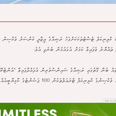
ު ކްލިނިކަލް ޓެސްޓުތަކަކަށްފަހު ރަޝިއާގެ އީޖާދީ ކެންސަރު ވެކްސިން 
ތައްޔާރު ވެފައިވާ ކަމަށް އެގައުމުން ބުނެފި އެވެ.
ައް ބުނާ ގޮތުގައި ރަޝިއާގެ ސައިންސްވެރިން އުފައްދާފައިވާ "އެންޓެރޮ
ިންގެ ކްލިނިކަލް ޓްރައަލްތަކުން 100 ޕަސެންޓުގެ ކާމިޔާބީއެއް ހޯދާފަ އެވެ.
Adv by D