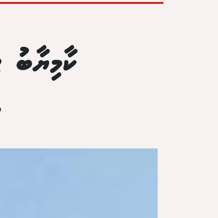
ކާމިޔާބު 
ވ