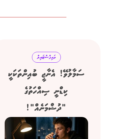
ލައިފްސްޓައިލް
ސަމާލުވޭ! އެނާޖީ ބުއިންތަކަކީ
ކިޑްނީ ސިއްހަތުގެ
"ދުޝްމަނެއް"!