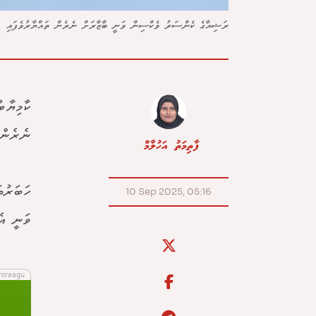
ރަޝިއާގެ ކެންސަރު ވެކްސިން ވަނީ ބާޒާރަށް ނެރެން ތައްޔާރުވެފައި
ކާމިޔާބ
ނެރެން 
ފާތިމަތު އަހުލާމް
ހަބަރުތ
10 Sep 2025, 05:16
ވަނީ އެ ވެކްސ
hiraagu