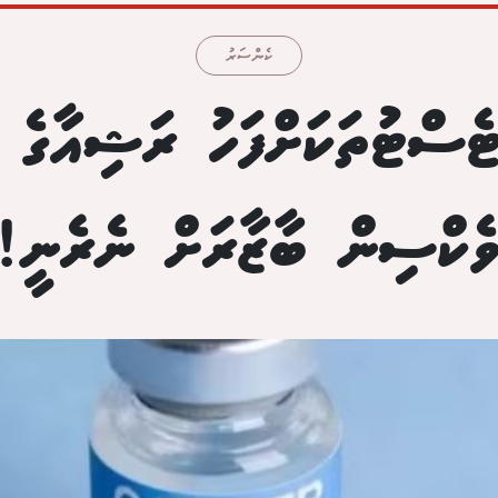
ކެންސަރު
ޓެސްޓުތަކަށްފަހު ރަޝިއާގެ 
ެކްސިން ބާޒާރަށް ނެރެނީ!