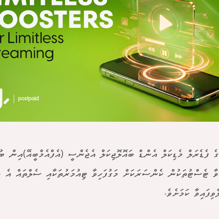
ެ ފެޑެރަލް މެޑިކަލް އެންޑް ބައޮލޮޖިކަލް އެޖެންސީ (އެފްއެމްބީއޭ)އިން ބ
ިވާ ޓެސްޓުތަކުން ކެންސަރަކަށް މަގުފަހިވާ ޓިއުމަރުތަކާއި ސެލްތައް އެ 
ވިފައިވާ ކަމަށެވެ.