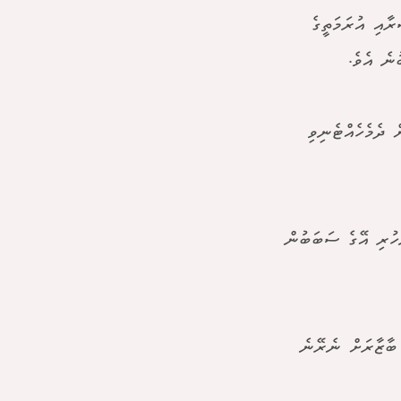
ާއި އުރަމަތީގެ
ނެ އެވެ.
 ދެމެހެއްޓެނިވި
ްހުރި އޭގެ ސަބަބުން
 ބާޒާރަށް ނެރޭނެ