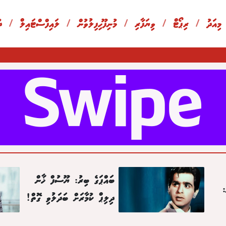
 މިއަދު
/
ރިޕޯޓް
/
ވިޔަފާރި
/
މުނިފޫހިފިލުވުން
/
ލައިފްސްޓައިލް
/
ދ
ބައްޕަގެ ބިރު: ޔޫސުފް ޚާން
:
ދިލިޕް ކުމާރަށް ބަދަލުވި ގޮތް!