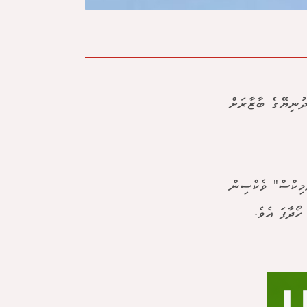
ދުނިޔޭގެ ބާޒާރަށް
މިކްސް" ވެކްސިން