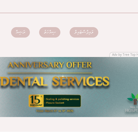
ލައިފްސްޓައިލް
ސިއްހަތު
ރަޝިއާ
Adv by Tree Top 