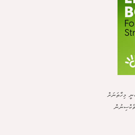
ުނީ މިހާތަނަށް
ވެކްސިނުން