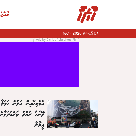
ރާއްޖެ
07 އޯގަސްޓް 2026
·
ހުކުރު
Adv by Bank of Maldives Plc
|
އެމެރިކާއިން އަލުން ހަމަލާ
ދޭނަމަ ރައްދު ވަރުގަދަވާނެ
އީރާން