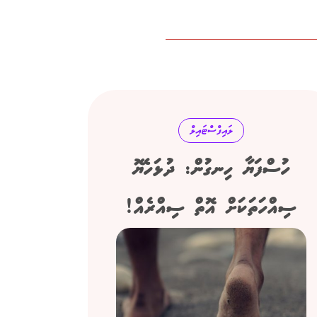
ލައިފްސްޓައިލް
ހުސްފަޔާ ހިނގުން: ދުޅަހެޔޮ
ސިއްހަތަކަށް އޮތް ސިއްރެއް!