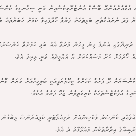
ް އެމްއާރްއެންއޭ ބޭސްޑް އެންޓެރޮމިކްސްއިން ވަނީ ސިކުނޑީގެ ކެންސަރ
ު ފަދަ ނުރައްކާތެރި ބަލިތަކަށް ފަރުވާ ހޯދާފައިވާ ކަމަށް ހަބަރުތައް ބު
ު ދުނިޔޭގައި އެންމެ ގިނަ މީހުން މަރުވާ އެއް ބަލި ކަމަށްވާ ކެންސަރަށް
ެއް ހޯދުމަށް ކުރާ މަސައްކަތަށް އާ އުއްމީދެއް ވަނީ ލިބިފަ އެވެ.
ކެންސަރަށް ދޭ ފަރުވާ ކަމަށްވާ ކީމޮތެރަޕީއަކީ ބަލިމީހާއަށް ވަރަށް ވޭނ
އިޑް އެފެކްޓްސްތަކަކާ ކުރިމަތިލާން ޖެހޭ ފަރުވާ އެކެވެ.
އުފެއްދި ކެންސަރު ވެކްސިންއަށް ރެގިއުލޭޓަރީ ކްލިއަރެންސް ލިބުމުން
ރަޝިއާގެ އިދާރާތަކުން މައުލޫމާތު ދެ އެވެ.