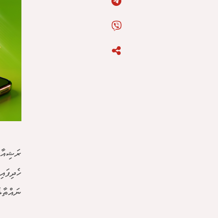
ރަޝިއާގ
ހެދިފައ
ނައްތާލެ