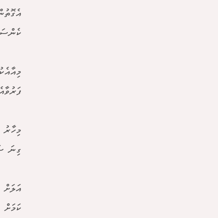
އެގޮތުނ
ކެންސަރ
މިއާއެކ
ފަރުވާއ
މިހާރު 
ގިނަ ސަ
އަލަށް 
ކަމަށް 