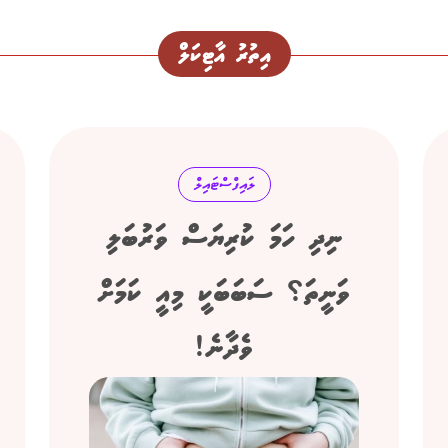
އިތުރު އާޓިކަލް
ލައިފްސްޓައިލް
ނިދި ހަމަ ކުރިޔަސް ވަރުބަލި
ވަނީތަ؟ ސަބަބަކީ މިއީ ކަމަށް
ވެދާނެ!