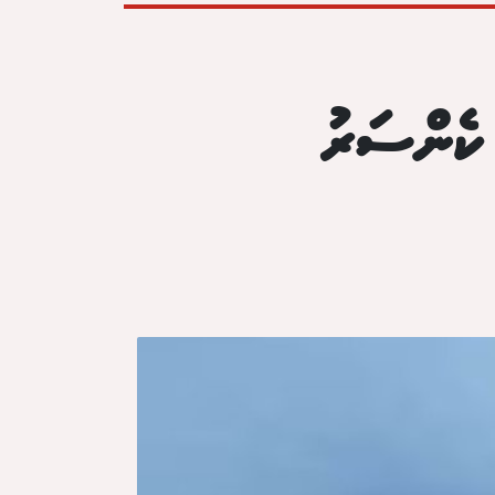
ކެންސަރު