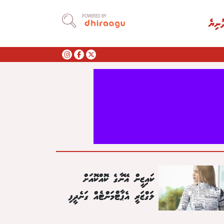
POWERED BY
ުނިޔެ
ކައިޒީން އޭނާގެ ކޮއްކޮއަށް
ލަގްޒަރީ އެޕާޓްމަންޓެއް ގަނެދީފި