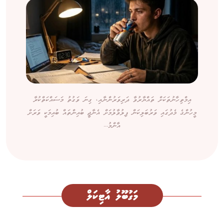
އިމްތިހާނުތަކަށް ތައްޔާރުވާ ދަރިވަރުންނާއި، ގިނަ ވަގުތު މަސައްކަތްކުރާ
މީހުންގެ މެދުގައި ވަރުބަލިކަން ފިލުވާލުމަށް އެނާޖީ ބުއިންތައް ބުއިމަކީ ވަރަށް
އާންމު...
މަގުބޫލު އާޓިކަލް