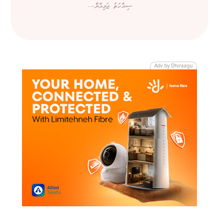
ސިއްހަތު ޖަމިއްޔާ،...
Adv by Dhiraagu