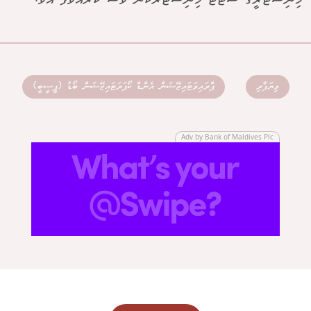
މިނިސްޓްރީގެ ސްޓޭޓް މިނިސްޓަރުކަން ވެސް ކުރައްވާފަ އެވެ.
ވިޔަފާރި
ޕްރައިވަޓައިޒޭޝަން އެންޑް ކޯޕަރަޓައިޒޭޝަން ބޯޑު (ޕީސީބީ)
Adv by Bank of Maldives Plc