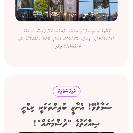
ރާއްޖޭގެ އިގްތިސާދުގައި އިތުރަށް ދައުރުވަމުންދާ ފައިސާގެ މިންވަރު
ކުޑަކުރުމަށްޓަކައި، ވިޔަފާރި ބޭންކުތަކުން މަރުކަޒީ ބޭންކު (އެމްއެމްއޭ) ގައި
ބަހައްޓަންޖެހޭ ދިވެހި...
ލައިފްސްޓައިލް
ސަމާލުވޭ! އެނާޖީ ބުއިންތަކަކީ ކިޑްނީ
ސިއްހަތުގެ "ދުޝްމަނެއް"!