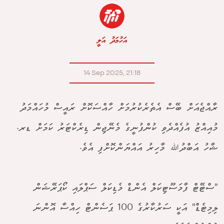
އަހުމަދު އަލީ
14 Sep 2025, 21:18
ރާއްޖެއަށް ބޭސް އެތެރެކުރުމަށް ހާއްސަކޮށް ރައީސް މުހައްމަދު
މުއިއްޒު އުފެއްދެވި ކުންފުނީގެ މެނޭޖިން ޑިރެކްޓަރު ކަމަށް ޑރ.
ޝާހު އަބްދުﷲ މާހިރު އައްޔަންކޮށްފި އެވެ.
"ސްޓޭޓް ފާމަސޫޓިކަލް އެންޑް މެޑިކަލް ސަޕްލައި ކޯޕަރޭޝަން
ލިމިޓެޑް" އަކީ ސަރުކާރުގެ 100 ޕަސެންޓް ހިއްސާ އޮންނަ