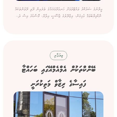
އީރާނުގެ ސަރުކާރު ވައްޓާލުމަށް ހަނގުރާމައެއްގެ ތެރެއިން ރޭވި ރޭވުންތަކެއް
ނާކާމިޔާބުވުމާ ގުޅިގެން، އިޒްރޭލުގެ ޖާސޫސީ އިދާރާ، މޮސާޑުގެ އިސް ދެ...
ވިޔަފާރި
ބޭންކްތަކުން އެމްއެމްއޭގައި ބަހައްޓާ
ފައިސާގެ ރިޒާވް މަތިކުރަނީ