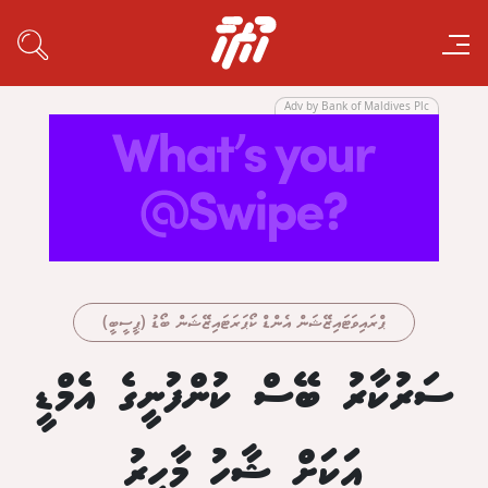
Adv by Bank of Maldives Plc
ޕްރައިވަޓައިޒޭޝަން އެންޑް ކޯޕަރަޓައިޒޭޝަން ބޯޑު (ޕީސީބީ)
ސަރުކާރު ބޭސް ކުންފުނީގެ އެމްޑީ
އަކަށް ޝާހު މާހިރު