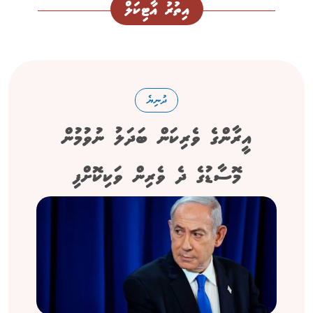
އިތުރު އާޓިކަލް
ދުނިޔެ
އީރާންގެ ވެރިކަން ބަދަލު ނުވުމުން
މޮސާޑުގެ ދެ ވެރިން ވަކިކޮށްފި