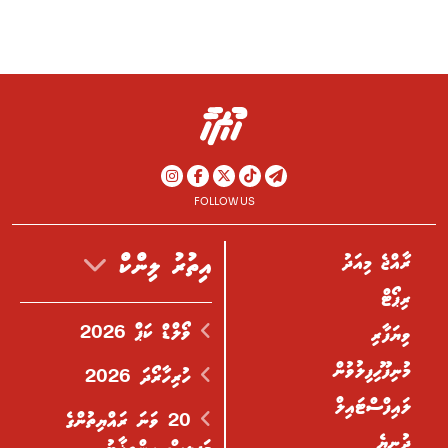
FOLLOW US
ރާއްޖެ މިއަދު
އިތުރު ލިންކް
ރިޕޯޓް
ވޯލްޑް ކަޕް 2026
ވިޔަފާރި
މުނިފޫހިފިލުވުން
ހުރިހާރޯދަ 2026
ލައިފްސްޓައިލް
20 ވަނަ ރައްޔިތުންގެ
ދުނިޔެ