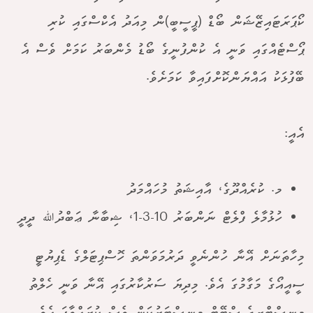
ކޯޕަރަޓައިޒޭޝަން ބޯޑް (ޕީސީބީ)ން މިއަދު އެކްސްގައި ކުރި
ޕޯސްޓެއްގައި ވަނީ އެ ކުންފުނީގެ ބޯޑު މެންބަރު ކަމަށް ވެސް އެ
ބޭފުޅަކު އައްޔަންކޮށްފައިވާ ކަމަށެވެ.
އެއީ:
މ. ކުރެއްދޫގެ، އާއިޝަތު މުހައްމަދު
ހުޅުމާލެ ފްލެޓް ނަންބަރު 10-3-1، ޝިބާނާ ޢަބްދުﷲ ދީދީ
މިހާތަނަށް އޭނާ ހުންނެވީ ދަރުމަވަންތަ ހޮސްޕިޓަލްގެ ޑެޕިޔުޓީ
ސީއީއޯގެ މަގާމުގަ އެވެ. މިދިޔަ ސަރުކާރުގައި އޭނާ ވަނީ ހެލްތު