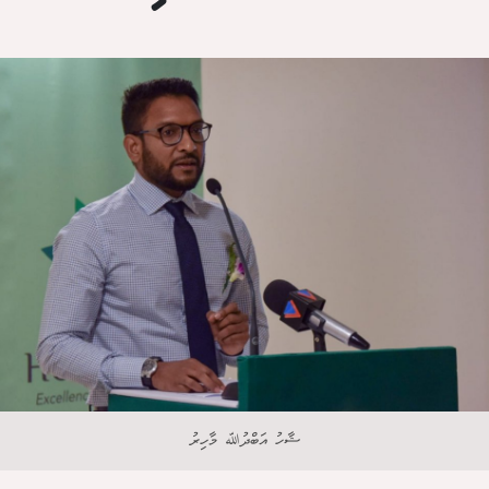
ޝާހު އަބްދުﷲ މާހިރު