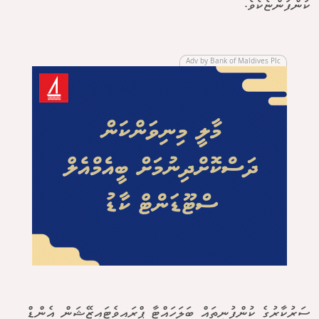
ކުންފުންޏެކެވެ.
Adv by Bank of Maldives Plc
ސަރުކާރުގެ ކުންފުނިތައް ބަލަހައްޓާ ޕްރައިވެޓައިޒޭޝަން އެންޑް