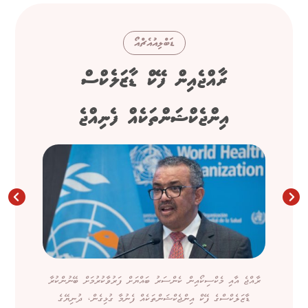
ޑަބްލިއުއެޗްއޯ
ރާއްޖެއިން ފޭކް ޑާޒަލެކްސް
އިންޖެކްޝަންތަކެއް ފެނިއްޖެ
ރާއްޖެ އާއި މެކްސިކޯއިން ކެންސަރު ބައްޔަށް ފަރުވާކުރުމަށް ބޭނުންކުރާ
ޑާޒަލެކްސްގެ ފޭކް އިންޖެކްޝަންތަކެއް ފެނުމާ ގުޅިގެން، ދުނިޔޭގެ