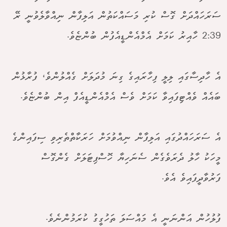
ސަރަހައްދަށް ގޮސް ކުރި މަސައްކަތުން އަލިފާން ނިއްވާލެވުނީ ރޭ
2:39 ހާއިރު ކަމަށް އެމްއެންޑީއެފުން ބުންޏެވެ.
އެ ހާދިސާގައި ލިލީ ފިހާރައިގެ ގިނަ މުދަލަށް ގެއްލުންވެ، ފުރާޅުން
ބައެއް ވެއްޓިފައިވާ ކަމަށް ވެސް އެމްއެންޑީއެފް އިން ބުންޏެވެ.
އެ ސަރަހައްދުގައި އަލިފާން ނިއްވުމަށް ހަރަކާތްތެރިވި ސިފައިންގެ
މީހަކު ހާލު ދެރަވެގެން ސެނަހިޔާ ހޮސްޕިޓަލަށް ގެންގޮސް
ފަރުވާދީފައިވެ އެވެ.
ފުލުހުން އަންނަނީ އެ މައްސަލަ ތަހުގީގު ކުރަމުންނެވެ.