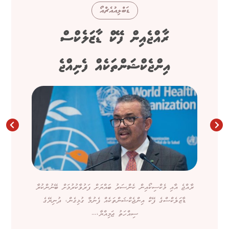
ޑަބްލިއުއެޗްއޯ
ރާއްޖެއިން ފޭކް ޑާޒަލެކްސް
އިންޖެކްޝަންތަކެއް ފެނިއްޖެ
ރާއްޖެ އާއި މެކްސިކޯއިން ކެންސަރު ބައްޔަށް ފަރުވާކުރުމަށް ބޭނުންކުރާ
ޑާޒަލެކްސްގެ ފޭކް އިންޖެކްޝަންތަކެއް ފެނުމާ ގުޅިގެން، ދުނިޔޭގެ
ސިއްހަތު ޖަމިއްޔާ،...