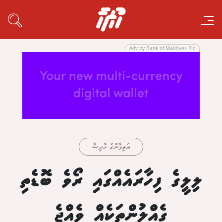
Adv by Bank of Maldives Plc
އަލިފާނުގެ ހާދިސާ
ލިލީގެ ފިހާރައެއްގައި ރޯވެ ބޮޑެތި
ގެއްލުންތަކެއް ވެއްޖެ