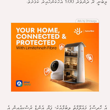
ލިބުނީ ރޭ ދަންވަރު 1:00 އެހާކަންހާއިރު ކަމަށެވެ.
Adv by Dhiraagu
އެ ހާދިސާގެ މައުލޫމާތު ލިބުމާއެކު، ފަޔާ އެންޑް ރެސްކިއުއިން އެ