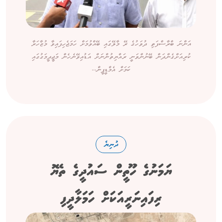
އަންނަ ބްރާސްފަތި ދުވަހުގެ ރޭ މާލޭގައި ބޭއްވުމަށް ހަމަޖެހިފައިވާ މުޒާހަރާ
ކުރިއަށްގެންދަން ބޭނުންވަނީ ރައްޔިތުންނަށް އަޑުއިވޭނެހެން މަޖީދީމަގުގައި
ކަމަށް އެމްޑީޕީން...
ދުނިޔެ
ޔަމަނުގެ ހޫތީން ސައުދީގެ ތެޔޮ
ރިފައިނަރީއަކަށް ހަމަލާދީފި