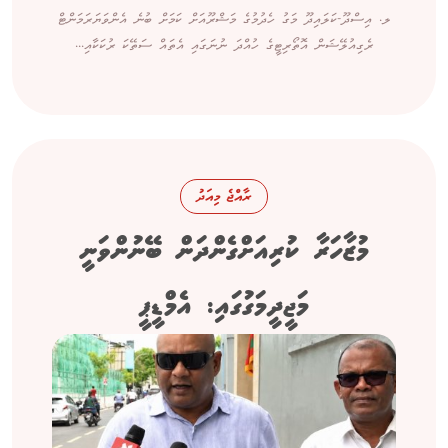
ލ. އިސްދޫ-ކަލައިދޫ މަގު ހެދުމުގެ މަޝްރޫއަށް ކަމަށް ބުނެ އެންވަޔަރަމަންޓް
ރެގިއުލޭޝަން އޮތޯރިޓީގެ ހުއްދަ ނުނަގައި އެތައް ސަތޭކަ ރުކަކާއި...
ރާއްޖެ މިއަދު
މުޒާހަރާ ކުރިއަށްގެންދަން ބޭނުންވަނީ
މަޖީދީމަގުގައި: އެމްޑީޕީ