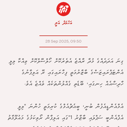
އަހުމަދު އަލީ
28 Sep 2025, 09:50
ގިނަ އަދަދެއްގެ މުދާ ރާއްޖެ އެތެރެކޮށް ހޯލްސޭލްކޮށް ވިއްކާ ލިލީ
އެންޓަޕްރައިޒަސްގެ ބާޒާރުމަތީ ފިހާރައިގައި ރޭ އަލިފާނުގެ
ހާދިސާއެއް ހިނގައި، ބޮޑެތި ގެއްލުންތަކެއް ވެއްޖެ އެވެ.
އެމްއެންޑީއެފުން ބުނީ، ބީއެޗްއެމްގެ ކުރިމަތީ ހުންނަ "ލިލީ
އެފްއެންބީ ސަޕްލައި ބާޒާރު 1"ގައި އަލިފާން ރޯވިކަމުގެ މައުލޫމާތު