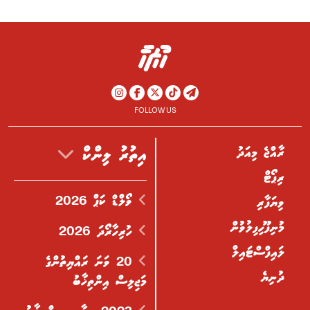
FOLLOW US
ރާއްޖެ މިއަދު
އިތުރު ލިންކް
ރިޕޯޓް
ވޯލްޑް ކަޕް 2026
ވިޔަފާރި
މުނިފޫހިފިލުވުން
ހުރިހާރޯދަ 2026
ލައިފްސްޓައިލް
20 ވަނަ ރައްޔިތުންގެ
ދުނިޔެ
މަޖިލިސް އިންތިޚާބު