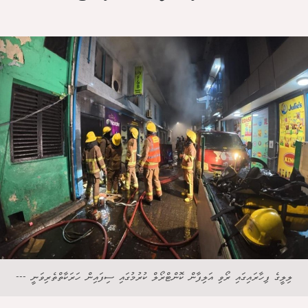
ލިލީގެ ފިހާރައިގައި ރޯވި އަލިފާން ކޮންޓްރޯލް ކުރުމުގައި ސިފައިން ހަރަކާތްތެރިވަނީ ---