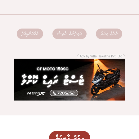
ރާއްޖެ މިއަދު
އަލިފާނުގެ ހާދިސާ
އެމްއެންޑީއެފް
Adv by Villa Hakatha Pvt. Ltd
އިތުރު އާޓިކަލް