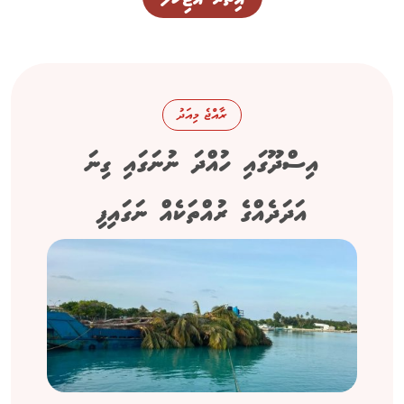
ރާއްޖެ މިއަދު
އިސްދޫގައި ހުއްދަ ނުނަގައި ގިނަ
އަދަދެއްގެ ރުއްތަކެއް ނަގައިފި