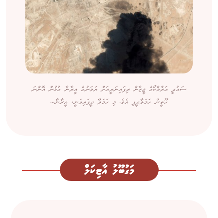
ސައުދީ އަރާމްކޯގެ ޖީޒާން ރިފައިނަރީއަށް ޔަމަނުގެ އީރާނާ ގުޅުން އޮންނަ
ހޫތީން ހަމަލާދީފި އެވެ. މި ހަމަލާ ދީފައިވަނީ، އީރާނާ...
މަގުބޫލު އާޓިކަލް