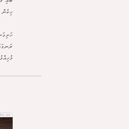
ބައި މަ
ހިކެން 
ހަށިގަނ
ރަނގަޅު
މުހިއްމު
Pvt. Ltd