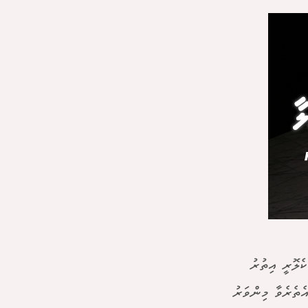
ެލޮރީ އިތުރު
ެތެރެވާ މިންވަރު