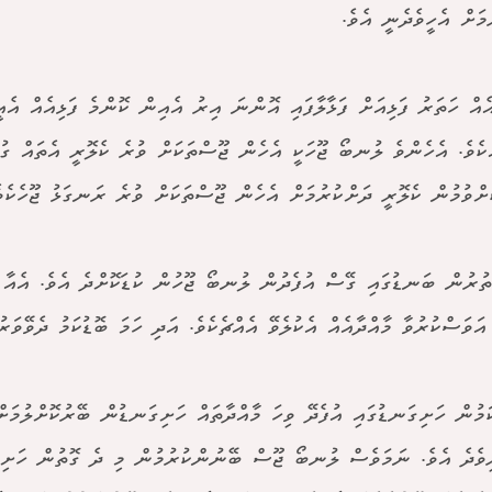
މަށް އެހީވެދެނީ އެވެ.
އް ހަތަރު ފަޅިއަށް ފަޅާލާފައި އޮންނަ އިރު އެއިން ކޮންމެ ފަޅިއެއް އެއ
ެކެވެ. އެހެންވެ ލުނބޯ ޖޫހަކީ އެހެން ޖޫސްތަކަށް ވުރެ ކެލޮރީ އެތައް ގު
ަށްވުމުން ކެލޮރީ ދަށްކުރުމަށް އެހެން ޖޫސްތަކަށް ވުރެ ރަނގަޅު ޖޫހެކެވެ
ތުރުން ބަނޑުގައި ގޭސް އުފެދުން ލުނބޯ ޖޫހުން ކުޑަކޮށްދެ އެވެ. އެއާ އެ
އަވަސްކުރުވާ މާއްދާއެއް އެކުލެވޭ އެއްޗެކެވެ. އަދި ހަމަ ބޮޑުކަމު ދެވޭވަރ
ަމުން ހަށިގަނޑުގައި އުފެދޭ ވިހަ މާއްދާތައް ހަށިގަނޑުން ބޭރުކޮށްލުމަ
ިވެދެ އެވެ. ނަމަވެސް ލުނބޯ ޖޫސް ބޭނުންކުރުމުން މި ދެ ގޮތުން ހަށި