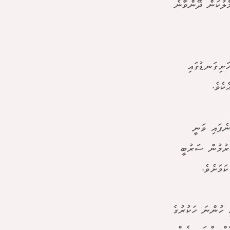
ާލުކަން ދޭންވާނެ
ަށިގަނޑުގައި
ކެވެ.
ެފައި ވަނީ
ރުމުން ސަރުބީ
 ހުންނަ ހަކުރުގެ