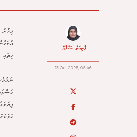
މިހާރު 
އެކަމުނ
ފާތިމަތު އަހުލާމް
ހިތައި 
13 Oct 2025, 05:46
ނަމަވެސ
މަސްތައ
ކަމަކަށ