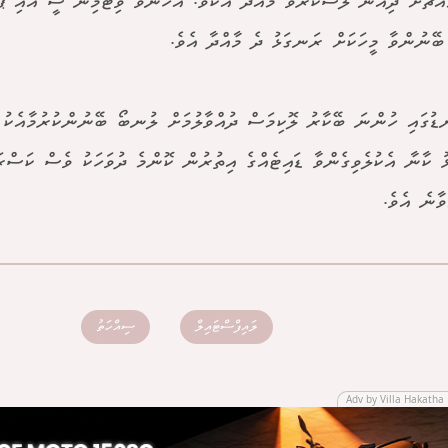
އްޗަށް ދިއުން ލަސްކުރުވާ މާއްދާ އެކެވެ. އެހެންވެ ވިޓަމިން ސީ އާއި ޕެ
ބޭނުންވާ މީހަކަށް ރަނގަޅު ދެ މާއްދާ އެވެ.
ޑުގައި ހުންނަ ބޭކާރު ލޮކިމަސް ދުއްވާލުމަށް ލުނބޯ ބޭނުންކުރުމާއެކު
 ކާނާ އެކުލެވިގެންވާ ޑައިޓެއްގެ އިތުރުން ކޮންމެ ދުވަހަކު ވެސް ކަސްރ
ވާނެ އެވެ.
ލައިފްސްޓައިލް
ސިއްހަތު
Adv by Villa Hakatha 