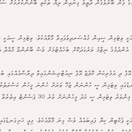
ްގެ ފެން ބޭރުވެގެން ދާތީވެ ގިނައިން ދިޔާ ތަކެތި ބޭނުންކުރުމަށް ސަމ
ކީ ވިޓަމިން ސީއިން މުއްސަނދިވެފައިވާ މޭވާއެކެވެ. ވިޓަމިން ސީއަކީ ހ
އެންދުމުގެ ނިޒާމު ވަރުގަދަކޮށް ބެހެއްޓުމަށް ވެސް ބޭނުންވާ މާއްދާ އެ
އޮފް ދި އެމެރިކަން ކޮލެޖް އޮފް ނިއުޓްރިޝަންގައިވާ ދިރާސާއެއްގައި ބުނ
ޑުގައި ވިޓަމިން ސީ ހުންނަން ޖެހޭ ވަރަށް ހުންނަ މީހުން ކަސްރަތުކު
ވަރު ވިޓަމިން ސީ މަދު މީހުންނަށް ވުރެ 30 ޕަސެންޓް އިތުރުވާ ކަމަށެވެ.
ކީ ޕެކްޓިން ކިޔާ ފައިބައެއް ވެސް ގިނަ މޭވާއެކެވެ. މިއީ ހަށިގަނޑުގައި