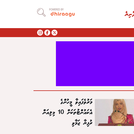
POWERED BY
ުނިޔެ
މަރުވެފައިވާ މީހުންގެ
އެކައުންޓުތަކަށް 10 މިލިއަން
ރުފިޔާ ޖަމާވި