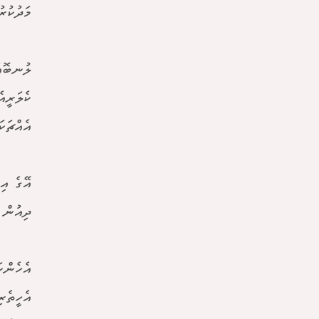
މަދުކުރު
ލުނބޮއެ
ކެލަރީއ
އެއްޗަކ
އޭގެ އި
ދިއުން 
އެހެންކ
އެހީތެރ