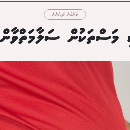
ބަރުދަން ލުއިކުރުން
ި މަސްތަކުން ސަލާމަތްވާން