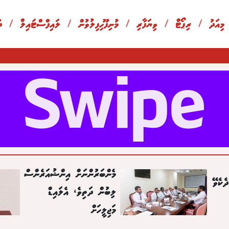
 މިއަދު
/
ރިޕޯޓް
/
ވިޔަފާރި
/
މުނިފޫހިފިލުވުން
/
ލައިފްސްޓައިލް
/
ދ
މެންބަރުންނަށް އިންޝުއަރެންސް
ެކެވޭ
ލިބުން ދަތިވެ، އެލައިޑް
މަޖިލީހަށް