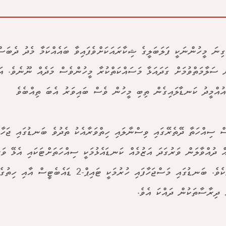
ގިނަ މީހުންނަކީ ފަލަބަލީގެ ޝިކާރައަކަށްވެފައިވާ ބައެއްކަމާ މެދު ދެބަސް
ް ސަލާމަތްވުމަށް ގަދައަޅާ މަސައްކަތްކުރާ މީހުންވެސް މަދެއް ނޫނެވެ. އަ
އުއްމީދު ކަނޑާލައިގެން ތިބި މީހުން ވެސް ބައިވަރު އެބަ ތިއްބެވެ
ް ސިއްހަތާ ދޭތެރޭގައި ވިސްނާލައި ހިތްވަރާއެކު ތެދުވެ ބަނޑުގައި ޖަހާފ
ް ދުއްވާލަން ވަރުގަދަ އަޒުމެއް ކަނޑައެޅުމަކީ ސިއްހަތަށްޓަކައި އެޅޭ ވަރ
ފިޔަވަޅެކެވެ. ބަނޑުގައި މަސްޖަހާފައި ހުރުމަކީ ޓައިޕް-
ް ދިރާސާތަކުން ދައްކަ އެވެ.