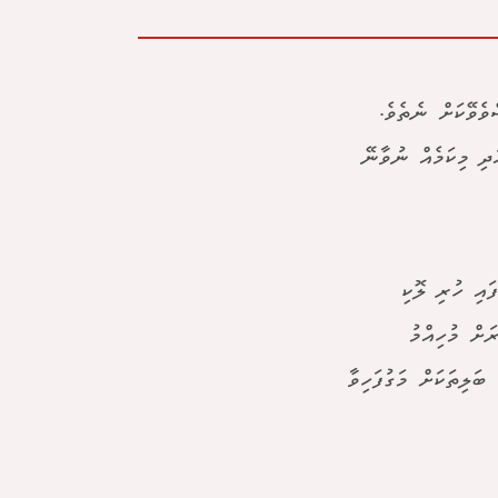
ވެވޭކަށް ނެތެވެ.
ދި މިކަމެއް ނުވާނޭ
ައި ހުރި ލޮކި
ަށް މުހިއްމު
2 ޑައެބެޓީސް އާއި ހިތުގެ ބަލިތަކަށް މަގުފަހިވާ