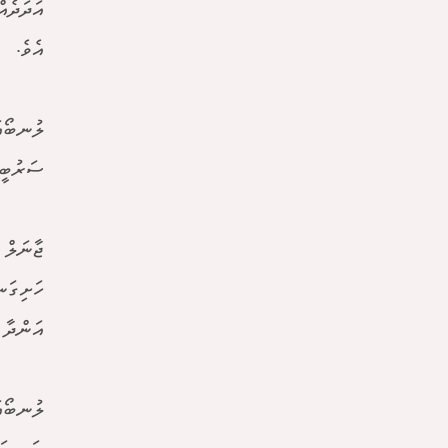
އަދަދެއ
އެވެ.
ލުނބޯއަ
ސަރުބީ 
ޖާނަލް 
ހަށިގަނ
އަންދާ މިން
ލުނބޯއަ