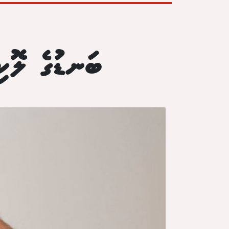
ބަނޑުގެ ލޮކ