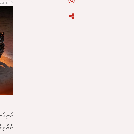
Pvt. Ltd
ހަށިގަނ
ކުރެވިގ