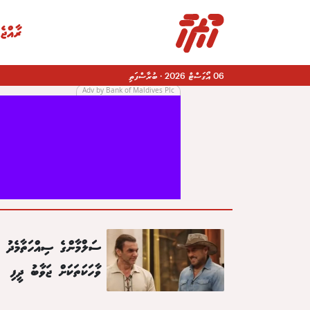
ރާއްޖެ
06 އޯގަސްޓް 2026
·
ބުރާސްފަތި
Adv by Bank of Maldives Plc
|
ސަލްމާންގެ ސިއްހަތާމެދު ދ
ވާހަކަތަކަށް ޖަވާބު ދީފި