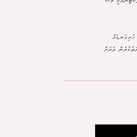
ކްޓިންއަކީ ވެސް
 ހަށިގަނޑަށް
ަތުކުރުން ވަރަށް