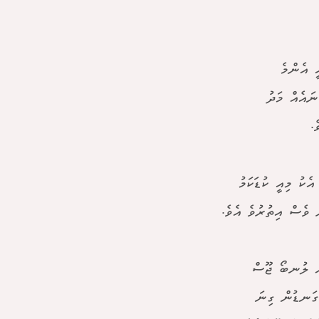
ީ އެންމެ
ނައެއް މަދު
.
ކު މިއީ ކުޑަކަމު
ު ވެސް އިތުރުވެ އެވެ.
ށް ލުނބޯ ޖޫސް
ގަނޑުން ގިނަ