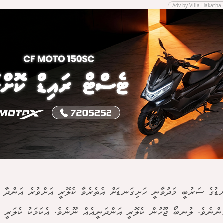
Adv by Villa Hakatha 
ޑުގެ ސަރުބީ މަދުވާނީ ހަށިގަނޑަށް އެތެރެވާ ކެލޮރީ އަށްވުރެ އަންދާ ކ
ެންނެވެ. ލުނބޯ ޖޫހުން ކެލޮރީ އަންދަނީއެއް ނޫނެވެ. އެކަމަކު ކެލަރީ އ