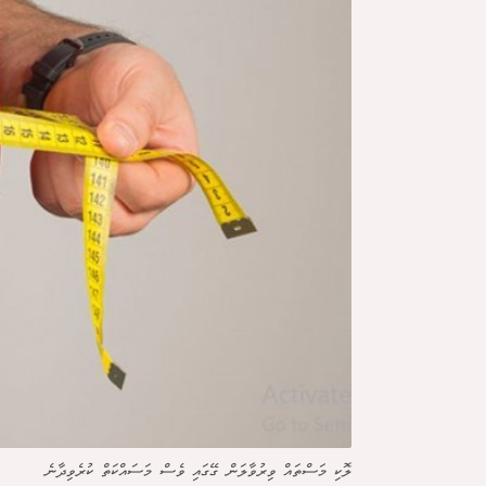
ލޮކި މަސްތައް ވިރުވާލަން ގޭގައި ވެސް މަސައްކަތް ކުރެވިދާނެ