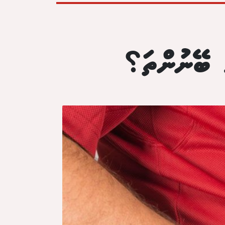
 ބޭނުންތަ؟