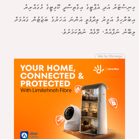
މިނިސްޓަރު އަދި އެޕާޓީގެ އިގްތިސާދީ ކޮމިޓީގެ މުގައްރިރު
އިބްރާހިމް އަމީރު ވިދާޅުވީ އަންނަ އަހަރުގެ ބަޖެޓުން ގައުމަށް
ލިބޭނެ ނަފާއެއް، މޮޅެއް ނެތްކަމަށެވެ.
Adv by Dhiraagu