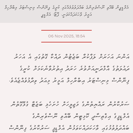
އެމްޑީޕީން ބޭއްވި ނޫސްވެރިންގެ ބައްދަލުވުމެއްގައި ކުރީގެ ފިނޭންސް މިނިސްޓަރު އިބްރާހިމް
އަމީރު ވާހަކަދައްކަވަނީ. ފޮޓޯ: އެމްޑީޕީ
06 Nov 2025, 18:54
އަންނަ އަހަރަށް ލަފާކުރާ ބަޖެޓުން ދައްކާ ގޮތުގައި އެ އަހަރު
ދައުލަތުގެ އާމްދަނީއަށްވުރެ ހަރަދު އިތުރުވާނެކަމަށް ކުރީގެ
ފިނޭންސް މިނިސްޓަރު އިބްރާހިމް އަމީރު މިއަދު ވިދާޅުވެއްޖެއެވެ.
ސަރުކާރުން ރައްޔިތުންގެ މަޖިލީހަށް ހުށަހެޅި ބަޖެޓާ ގުޅޭގޮތުން
އެމްޑީޕީގެ އިގްތިސާދީ ކޮމިޓީން ބޭއްވި ނޫސްވެރިންގެ
ބައްދަލުވުމުގައި ވާހަކަދައްކަވަމުން އެމްޑީޕީ ސަރުކާރުގެ ފިނޭންސް