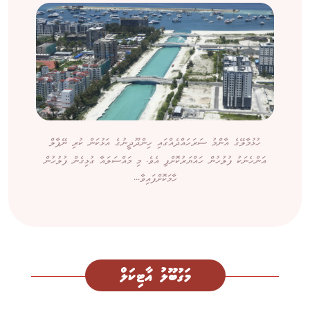
ހުޅުމާލޭގެ އާންމު ސަރަހައްދެއްގައި ހިންދޫދީނުގެ އަޅުކަން ކުރި ނޭޕާލް
އަންހެނަކު ފުލުހުން ހައްޔަރުކޮށްފި އެވެ. މި މައްސަލައާ ގުޅިގެން ފުލުހުން
ހާމަކޮށްފައިވާ...
މަގުބޫލު އާޓިކަލް