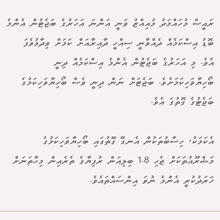
ރައީސް މުހައްމަދު މުއިއްޒު ވަނީ އަންނަ އަހަރުގެ ބަޖެޓުން އެންމެ
ބޮޑު އިސްކަމެއް ދެއްވާނީ ސިއްހީ ދާއިރާއަށް ކަމަށް ވިދާޅުވެފަ
އެވެ. މި އަހަރުގެ ބަޖެޓުން އެންމެ އިސްކަމެއް ދިނީ
ބޯހިޔާވަހިކަމަށެވެ. ބަޖެޓަށް ނަން ދިނީ ވެސް ބޯހިޔާވަހިކަމުގެ
ބަޖެޓުގެ ގޮތުގަ އެވެ.
އެކަމަކު، ހިސާބުތަކުން އެނގޭ ގޮތުގައި ބޯހިޔާވަހިކަމުގެ
މަޝްރޫއުތަކަށް ޖެހި 1.8 ބިލިއަން ރުފިޔާގެ ތެރެއިން މިހާތަނަށް
ޚަރަދުކުރީ އެންމެ ނުވަ އިންސައްތައެވެ.