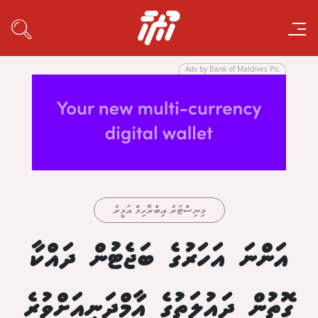
Adv by Bank of Maldives Plc
މިނިސްޓަރު އިބްރާހިމް އަމީރު
އަންނަ އަހަރުގެ ބަޖެޓުން ދައްކާ
ގޮތުން ދައުލަތުގެ އާމްދަނީއަށްވުރެ