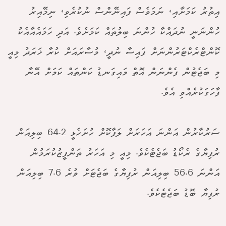
އިތުރު ކަމަށާއި، ނަމަވެސް ފައިނޭންސް ނުކުރެވި، ނިމޭއިރު
ހުންނަނީ ނުދައްކާ ހުންނަ ބިލުތައް ކަމަށެވެ. އަދި ހަމައެއާއެކު
ކޮންޓްރެކްޓަރުންނަށް ފައިސާ ނުދީ، މުސާރައަށް ކުރާ ޚަރަދު މިއީ
މި ބަޖެޓުން ފެންނަން އޮތް މައިގަނޑު ކަންތައް ކަމަށް އޭނާ
ފާހަގަކުރެއްވި އެވެ.
ސަރުކާރުން އަންނަ އަހަރަށް ލަފާކޮށް ހުށަހެޅީ 64.2 ބިލިއަން
ރުފިޔާގެ ރެކޯޑު ބަޖެޓެކެވެ. މިއީ މި އަހަރު ތަންފީޒުކުރަމުން
އަންނަ 56.6 ބިލިއަން ރުފިޔާގެ ބަޖެޓަށް ވުރެ 7.6 ބިލިއަން
ރުފިޔާ ބޮޑު ބަޖެޓެކެވެ.