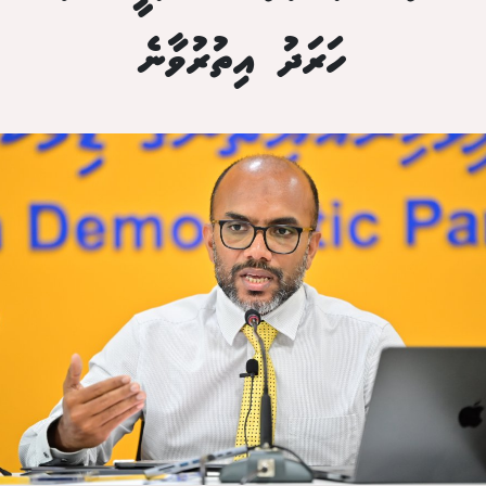
ހަރަދު އިތުރުވާނެ