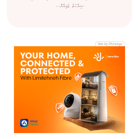
ސިއްހަތު ޖަމިއްޔާ،...
Adv by Dhiraagu