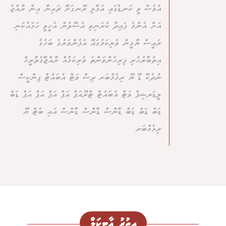
އެވެސް ވީ ކަނޑުގައި އަޅާލި ރޮނގަށޭ ޗައިނާ އިން ރާއްޖެ
އަށް އެންމެ ފައިދާ ކުރަނިވި އުސޫލުން އެހީވީ ހަމައެކަނި
ރައީސް ޔާމީން ވެރިކަމުގައޭ އެފެންވަރުގެ ބަހުގެ
އިތުބާރުހުރި ފިރިހެންވަންތަ ވެރިކަމެެއް ރާއްޖޭގެތާރީޚް
ނުދެކޭ ޑޫ ޔޫ ރިމެމްބަރ ދިސް ވަޓް އެބައުޓް ޕިންކީސް
ލީޑަރޝިޕް ވަޓް އެބައުޓް ޓްރޫއަޕް އަޕް އަޕް އަޕް އަޕް ޑަބް
ޑަބް ޑަބް ޑަބް ޑާންސް ޑާންސް ޑާންސް އައި ބެޓް ޔޫ
ރިމެމްބަރ
އިތުރު އާޓިކަލް