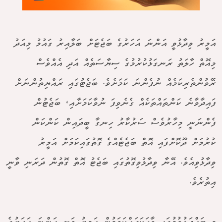
އަމީރު ވިދާޅުވީ އަންނަ އަހަރުގެ ބަޖެޓަށް ބަލާއިރު ގައުމު މިއަދު
މިއޮތް ހާލަތު ރަނގަޅުކުރުމުގެ ސިޔާސަތެއް އަދި އެއްވެސް
ރޭވުންތެރިކަމެއް ނުފެންނަ ކަމަށެވެ. ބަޖެޓުގައި ރައްޔިތުންނަށް
ފައިދާވާނެ ކަންތައްތަކެއް ގެނެވިފަ ނުވާކަމަށާއި، ބަޖެޓުން
ފެންނަނީ މިހާރުވެސް ސަރުކާރު ހިނގާ ބީދައިން ކަންކަން
ކުރުމަށް ދޫކޮށްފައި އޮތް ބަޖެޓެއްގެ ގޮތުގައިކަމަށް އަމީރު
ވިދާޅުވިއެވެ. އޭނާ ވިދާޅުވިގޮތުގައި ބަޖެޓު އޮތް ގޮތުން ދަރަނި ވާނީ
އިތުރެވެ.