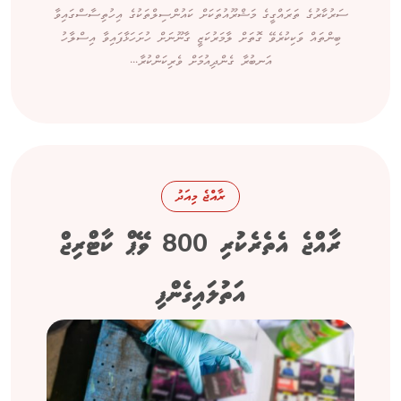
ސަރުކާރުގެ ތަރައްގީގެ މަޝްރޫއުތަކަށް ކައުންސިލްތަކުގެ އިހުތިސާސްގައިވާ
ބިންތައް ވަކިކުރެވޭ ގޮތަށް ލާމަރުކަޒީ ގާނޫނަށް ހުށަހަޅާފައިވާ އިސްލާހު
އަނބުރާ ގެންދިއުމަށް ވެރިކަންކުރާ...
ރާއްޖެ މިއަދު
ރާއްޖެ އެތެރެކުރި 800 ވޭޕް ކާޓްރިޖް
އަތުލައިގެންފި