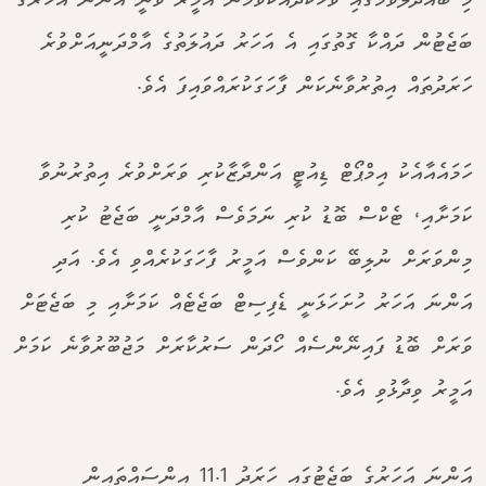
މި ބައްދަލުވުމުގައި ވާހަކަދައްކަވަމުން އަމީރު ވަނީ އަންނަ އަހަރުގެ
ބަޖެޓުން ދައްކާ ގޮތުގައި އެ އަހަރު ދައުލަތުގެ އާމްދަނީއަށްވުރެ
ހަރަދުތައް އިތުރުވާނެކަން ފާހަގަކުރައްވައިފަ އެވެ.
ހަމައެއާއެކު އިމްޕޯޓް ޑިއުޓީ އަންދާޒާކުރި ވަރަށްވުރެ އިތުރުނުވާ
ކަމަށާއި، ޓެކްސް ބޮޑު ކުރި ނަމަވެސް އާމްދަނީ ބަޖެޓު ކުރި
މިންވަރަށް ނުލިބޭ ކަންވެސް އަމީރު ފާހަގަކުރެއްވި އެވެ. އަދި
އަންނަ އަހަރު ހުށަހަޅަނީ ޑެފިސިޓް ބަޖެޓެއް ކަމަށާއި މި ބަޖެޓަށް
ވަރަށް ބޮޑު ފައިނޭންސެއް ހޯދަން ސަރުކާރަށް މަޖުބޫރުވާނެ ކަމަށް
އަމީރު ވިދާޅުވި އެވެ.
އަންނަ އަހަރުގެ ބަޖެޓުގައި ހަރަދު 11.1 އިންސައްތައިން