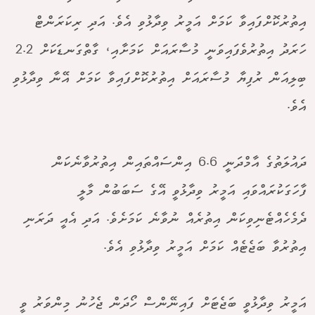
އިތުރުކޮށްފައިވާ ކަމަށް އަމީރު ވިދާޅުވި އެވެ. އަދި ރިކަރަންޓް
ހަރަދު އިތުރުވެފައިވަނީ މުސާރައަށް ކަމަށާއި، ގާތްގަނޑަކަށް 2.2
ބިލިއަން ރުފިޔާ މުސާރައަށް އިތުރުކޮށްފައިވާ ކަމަށް އޭނާ ވިދާޅުވި
އެވެ.
ދައުލަތުގެ އާމްދަނީ 6.6 އިންސައްތައިން އިތުރުވާނެކަން
ފާހަގަކުރައްވައި އަމީރު ވިދާޅުވީ އޭގެ ސަބަބުން މާލީ
ދެމެހެއްޓެނިވިކަން އިތުރެއް ނުވާނެ ކަމަށެވެ. އަދި އެއީ ދަރަނި
އިތުރުވާ ބަޖެޓެއް ކަމަށް އަމީރު ވިދާޅުވި އެވެ.
އަމީރު ވިދާޅުވީ ބަޖެޓަށް ފައިނޭންސް ހޯދަން ޖެހުނު މިންވަރު ވީ