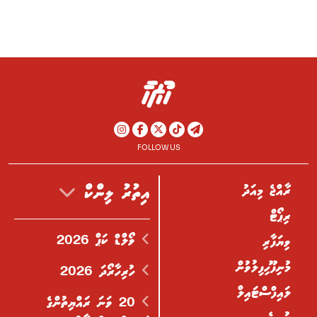
FOLLOW US
ރާއްޖެ މިއަދު
އިތުރު ލިންކް
ރިޕޯޓް
ވޯލްޑް ކަޕް 2026
ވިޔަފާރި
މުނިފޫހިފިލުވުން
ހުރިހާރޯދަ 2026
ލައިފްސްޓައިލް
20 ވަނަ ރައްޔިތުންގެ