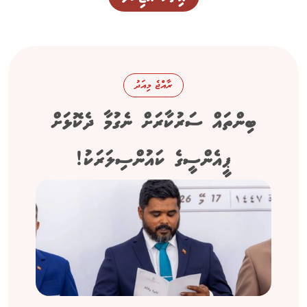
ރާއްޖެ މިއަދު
ބިންތައް ސަރުކާރަށް ނެގުމާ ދެކޮޅަށް
ޕީއެންސީގެ ކައުންސިލަރަކު!