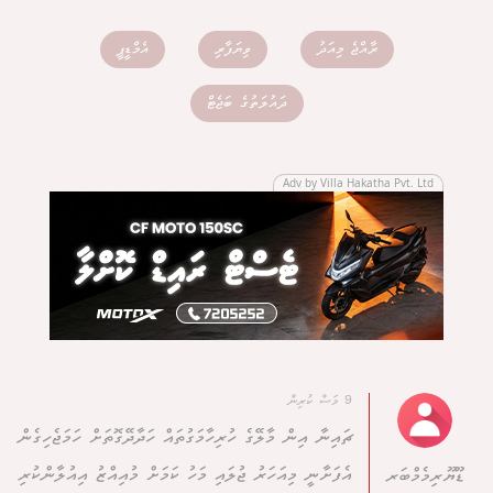
ރާއްޖެ މިއަދު
ވިޔަފާރި
އެމްޑީޕީ
ދައުލަތުގެ ބަޖެޓް
Adv by Villa Hakatha Pvt. Ltd
9 މަސް ކުރިން
ޗައިނާ އިން މާލޭގެ ހުރިހާމަގުތައް ހަދާދޭގޮތަށް ހަމަޖެހިގެން
އެފަށާނީ މިއަހަރު ޖުލައި މަހު ކަމަށް މުއިއްޒު އިއުލާންކުރި
ޑޫޔޫރިމެމްބަރ