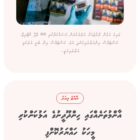
ވައިގެ މަގުން ރާއްޖެއަށް އެތެރެކުރަން މަސައްކަތްކުރި 800 ވޭޕް ކާޓްރިޖް،
ކަސްޓަމްސް އިންއަތުލައިގަނެފި އެވެ. ކަސްޓަމްސް އިން ބުނީ އެތަކެތި
އަތުލައިގަތީ...
ރާއްޖެ މިއަދު
އާންމުތަނެއްގައި ހިންދޫދީނުގެ އަޅުކަންކުރި
މީހަކު ހައްޔަރުކޮށްފި