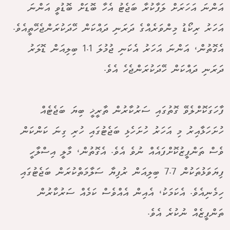
އަންނަ އަހަރަށް ލަފާކުރާ ބަޖެޓު އެހާ ބޮޑަށް ބޮޑުވީ އަންނަ
އަހަރު ރިކޯޑު މިންވަރެއްގެ ދަރަނި ދައްކަން ހޭދަކުރަންޖެހޭތީއެވެ.
އެގޮތުން، އަންނަ އަހަރު އެކަނި ޖުމުލަ 1.1 ބިލިއަން ޑޮލަރު
ދަރަނި ދައްކަން ހޭދަކުރަންޖެހެ އެވެ.
ފާހަގަކޮށްލެވޭ ގޮތުގައި ސަރުކާރުން ތާރީޚީ ބިޔަ ބަޖެޓެއް
ހުށަހަޅާއިރު މި އަހަރު ހުށަހެޅި ބަޖެޓުގައި ހުރި ގިނަ ކަންކަން
ވެސް ތަންފީޒުކޮށްފައެއް ނުވެ އެވެ. އެގޮތުން، މާލީ އިސްލާހީ
ފިޔަވަޅުތަކުން 7.7 ބިލިއަން ރުފިޔާ ސަލާމަތްކުރަން ބަޖެޓުގައި
ހިމެނިއެވެ. އެކަމަކު، އެއިން އެއްވެސް ކަމެއް ސަރުކާރުން
ތަންފީޒެއް ނުކުރެ އެވެ.