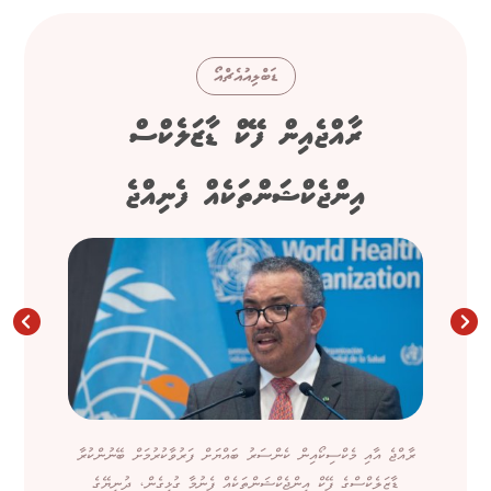
ޑަބްލިއުއެޗްއޯ
ރާއްޖެއިން ފޭކް ޑާޒަލެކްސް
އިންޖެކްޝަންތަކެއް ފެނިއްޖެ
ރާއްޖެ އާއި މެކްސިކޯއިން ކެންސަރު ބައްޔަށް ފަރުވާކުރުމަށް ބޭނުންކުރާ
ޑާޒަލެކްސްގެ ފޭކް އިންޖެކްޝަންތަކެއް ފެނުމާ ގުޅިގެން، ދުނިޔޭގެ