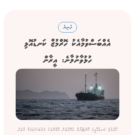
ދުނިޔެ
އެއްބަސްވުމާއެކު ހޮރްމުޒް ކަނޑުއޮޅި
ހުޅުވާނުލާނެ: އީރާން
ހޮރްމުޒް ކަނޑުއޮޅީގެ ކޮންޓްރޯލާ ގުޅޭގޮތުން އޮމާނާއެކު އެއްބަސްވުމަކާ ގާތަށް