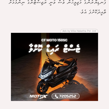
ފަނޑިޔާރުންގެ މަޖިލީހުން ވެސް ވަނީ ރަޖިސްޓްރާގެ ނިންމުމަށް
ތާއީދުކޮށްފަ އެވެ.
Adv by Villa Hakatha Pvt. Ltd