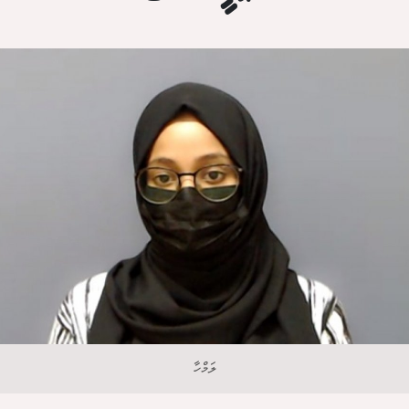
ލަމްހާ