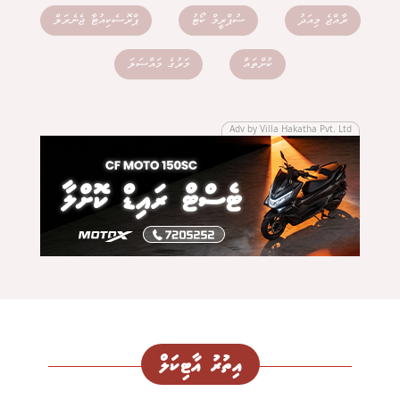
ރާއްޖެ މިއަދު
ސުޕްރީމް ކޯޓު
ޕްރޮސެކިއުޓާ ޖެނެރަލް
ކުށްތައް
މަރުގެ މައްސަލަ
Adv by Villa Hakatha Pvt. Ltd
އިތުރު އާޓިކަލް