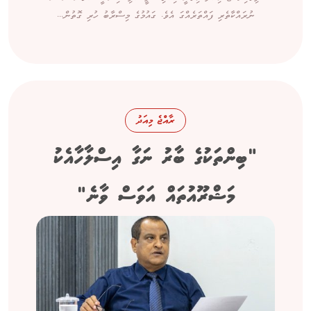
ނުރައްކާތެރި ފައްތަރެއްގަ އެވެ. ގައުމުގެ މިސްރާބު ހުރި ގޮތުން...
ރާއްޖެ މިއަދު
"ބިންތަކުގެ ބާރު ނަގާ އިސްލާހާއެކު
މަޝްރޫއުތައް އަވަސް ވާނެ"