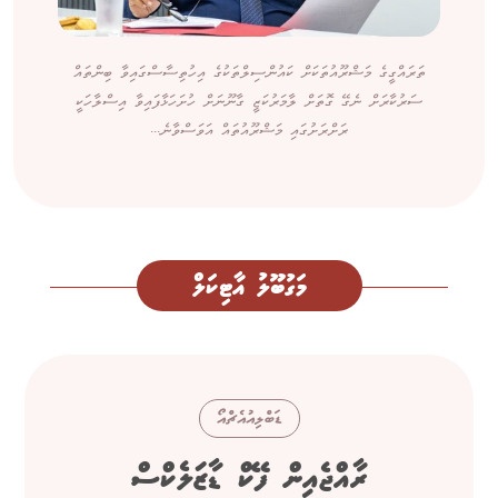
ތަރައްގީގެ މަޝްރޫއުތަކަށް ކައުންސިލްތަކުގެ އިހުތިސާސްގައިވާ ބިންތައް
ސަރުކާރަށް ނެގޭ ގޮތަށް ލާމަރުކަޒީ ގާނޫނަށް ހުށަހަޅާފައިވާ އިސްލާހަކީ
ރަށްރަށުގައި މަޝްރޫއުތައް އަވަސްވާނެ...
މަގުބޫލު އާޓިކަލް
ޑަބްލިއުއެޗްއޯ
ރާއްޖެއިން ފޭކް ޑާޒަލެކްސް