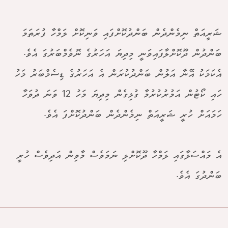
ޝަރީއަތް ނިމެންދެން ބަންދުކޮށްފައި ވަނިކޮށް ލަމްހާ ފުރަތަމަ
ބަންދުން ދޫކޮށްލާފައިވަނީ މިދިޔަ އަހަރުގެ ނޮވެމްބަރުގަ އެވެ.
އެކަމަކު އޭނާ އަލުން ބަންދުކުރަން އެ އަހަރުގެ ޑިސެމްބަރު މަހު
ހައި ކޯޓުން އަމުރުކުރުމާ ގުޅިގެން މިދިޔަ މަހު 12 ވަނަ ދުވަހާ
ހަމައަށް ހުރީ ޝަރީއަތް ނިމެންދެން ބަންދުކޮށްފަ އެވެ.
އެ މައްސަލާގައި ލަމްހާ ދޫކޮށްލި ނަމަވެސް މާވިން އަދިވެސް ހުރީ
ބަންދުގަ އެވެ.