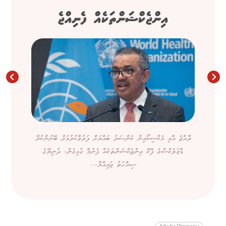
އިންޖެކްޝަންތަކެއް ފެނިއްޖެ
ރާއްޖެ އާއި މެކްސިކޯއިން ކެންސަރު ބައްޔަށް ފަރުވާކުރުމަށް ބޭނުންކުރާ
ޑާޒަލެކްސްގެ ފޭކް އިންޖެކްޝަންތަކެއް ފެނުމާ ގުޅިގެން، ދުނިޔޭގެ
ސިއްހަތު ޖަމިއްޔާ،...