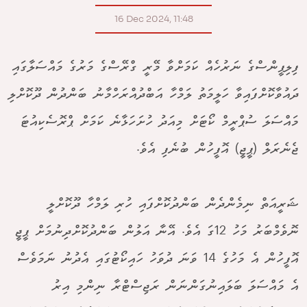
16 Dec 2024, 11:48
ފިލިޕީންސްގެ ނަރުހެއް ކަމަށްވާ މޭރީ ގްރޭސްގެ މަރުގެ މައްސަލާގައި
ދައުވާކޮށްފައިވާ ހަލީމަތު ލަމްހާ އަބްދުއްރަހްމާނު ބަންދުން ދޫކޮށްލި
މައްސަލަ ސުޕްރީމް ކޯޓަށް މިއަދު ހުށަހަޅާނެ ކަމަށް ޕްރޮސެކިއުޓަ
ޖެނެރަލް (ޕީޖީ) އޮފީހުން ބުނެފި އެވެ.
ޝަރީއަތް ނިމެންދެން ބަންދުކޮށްފައި ހުރި ލަމްހާ ދޫކޮށްލީ
ނޮވެމްބަރު މަހު 12ގަ އެވެ. އޭނާ އަލުން ބަންދުކޮށްދިނުމަށް ޕީޖީ
އޮފީހުން އެ މަހުގެ 14 ވަނަ ދުވަހު ހައިކޯޓުގައި އެދުނު ނަމަވެސް
އެ މައްސަލަ ބަލައިނުގަންނަން ރަޖިސްޓްރާ ނިންމި އިރު