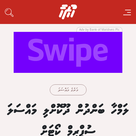
Adv by Bank of Maldives Plc
މަރުގެ މައްސަލަ
ލަމްހާ ބަންދުން ދޫކޮށްލި މައްސަލަ
ސުޕްރީމް ކޯޓަށް