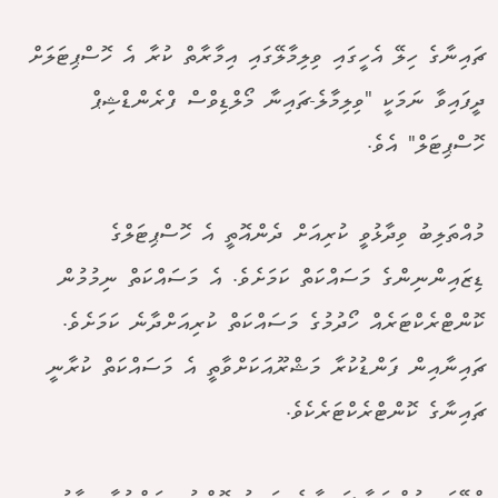
ޗައިނާގެ ހިލޭ އެހީގައި ވިލިމާލޭގައި އިމާރާތް ކުރާ އެ ހޮސްޕިޓަލަށް
ދީފައިވާ ނަމަކީ "ވިލިމާލެ-ޗައިނާ މޯލްޑިވްސް ފްރެންޑްޝިޕް
ހޮސްޕިޓަލް" އެވެ.
މުއްތަލިބު ވިދާޅުވީ ކުރިއަށް ދެންއޮތީ އެ ހޮސްޕިޓަލްގެ
ޑިޒައިންނިންގެ މަސައްކަތް ކަމަށެވެ. އެ މަސައްކަތް ނިމުމުން
ކޮންޓްރެކްޓަރެއް ހޯދުމުގެ މަސައްކަތް ކުރިއަށްދާނެ ކަމަށެވެ.
ޗައިނާއިން ފަންޑުކުރާ މަޝްރޫއަކަށްވާތީ އެ މަސައްކަތް ކުރާނީ
ޗައިނާގެ ކޮންޓްރެކްޓަރެކެވެ.