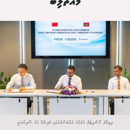
މުއްތަލިބު
ވިލިމާލެ ހޮސްޕިޓަލް އެޅުމުގެ އެއްބަސްވުމުގައި ޗައިނާއާ އެކު ސޮއިކުރަނީ