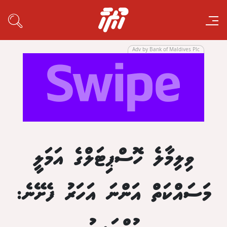
Adv by Bank of Maldives Plc
ވިލިމާލެ ހޮސްޕިޓަލްގެ އަމަލީ
މަސައްކަތް އަންނަ އަހަރު ފެށޭނެ: