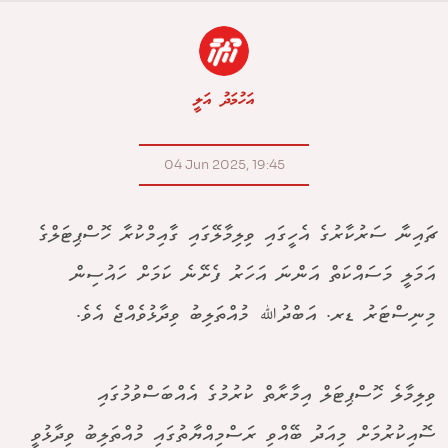
އަހުމަދު އަލީ
04 Jun 2025, 19:45
ޗައިނާ ސަރުކާރުގެ އެހީގައި ވިލިމާލޭގައި ގާއިމްކުރާ ހޮސްޕިޓަލްގެ
އަމަލީ މަސައްކަތް އަންނަ އަހަރު ފެށޭނެ ކަމަށް ހައުސިން
މިނިސްޓަރު ޑރ. އަބްދުﷲ މުއްތަލިބު ވިދާޅުވެއްޖެ އެވެ.
ވިލިމާލެ ހޮސްޕިޓަލް އިމާރާތް ކުރުމުގެ އެއްބަސްވުމުގައި
ސޮއިކުރުމަށް މިއަދު ބޭއްވި ރަސްމިއްޔާތުގައި މުއްތަލިބު ވިދާޅުވީ