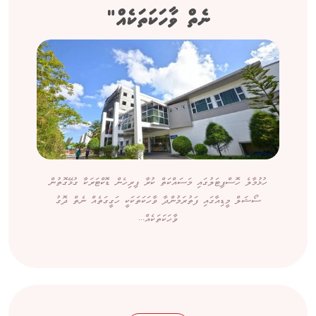
ނެތް ވާހަކަތަކެއް"
ހުޅުމާލެ ހޮސްޕިޓަލުގައި މަސައްކަތް ކުރާ ފިރިހެން ޑޮކްޓަރަކާ ގުޅޭގޮތުން
ސޯޝަލް މީޑިއާގައި ފަތުރަމުންދާ ވާހަކަތަކަކީ ހަގީގަތެއް ނެތް ދޮގު
ވާހަކަތަކެއް...