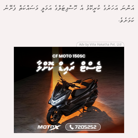
އަންނަ އަހަރުގެ ކުރީކޮޅު އެ ހޮސްޕިޓަލްގެ އަމަލީ މަސައްކަތް ފެށޭނެ
ކަމަށެވެ.
Adv by Villa Hakatha Pvt. Ltd