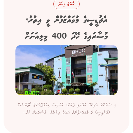
ރާއްޖެ މިއަދު
އެޗުޑީސީގެ މުވައްޒަފުން ވީ އިތުރު،
މުސާރައިގެ ހޭދަ 400 މިލިއަނަށް
މި ސަރުކާރު ވެރިކަމާ ހަވާލުވި ފަހުން، ހައުސިން ޑިވެލޮޕްމަންޓް ކޯޕަރޭޝަން
(އެޗުޑީސީ) ގެ މުވައްޒަފުންގެ އަދަދު އިތުރުވެ، މުސާރައަށް ކުރާ...