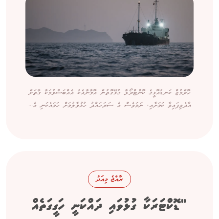
ހޮރްމުޒް ކަނޑުއޮޅީގެ ކޮންޓްރޯލާ ގުޅޭގޮތުން އޮމާނާއެކު އެއްބަސްވުމަކާ ގާތަށް
އާދެވިފައިވާ ކަމަށާއި، ނަމަވެސް އެ ސަރަހައްދު ހުޅުވާލުމަށް ހަމައެކަނި އެ...
ރާއްޖެ މިއަދު
"ޑޮކްޓަރަކާ ގުޅުވައި ދައްކަނީ ހަގީގަތެއް