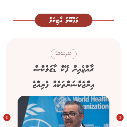
މަގުބޫލު އާޓިކަލް
ޑަބްލިއުއެޗްއޯ
ރާއްޖެއިން ފޭކް ޑާޒަލެކްސް
އިންޖެކްޝަންތަކެއް ފެނިއްޖެ