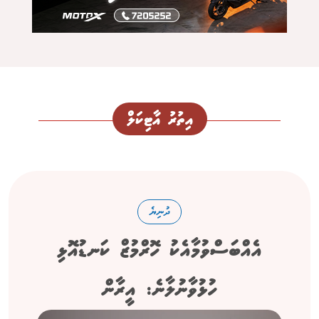
އިތުރު އާޓިކަލް
ދުނިޔެ
އެއްބަސްވުމާއެކު ހޮރްމުޒް ކަނޑުއޮޅި
ހުޅުވާނުލާނެ: އީރާން