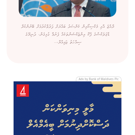
ރާއްޖެ އާއި މެކްސިކޯއިން ކެންސަރު ބައްޔަށް ފަރުވާކުރުމަށް ބޭނުންކުރާ
ޑާޒަލެކްސްގެ ފޭކް އިންޖެކްޝަންތަކެއް ފެނުމާ ގުޅިގެން، ދުނިޔޭގެ
ސިއްހަތު ޖަމިއްޔާ،...
Adv by Bank of Maldives Plc