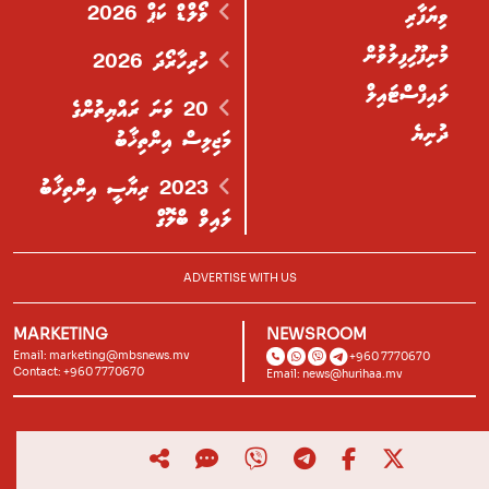
ވޯލްޑް ކަޕް 2026
ވިޔަފާރި
މުނިފޫހިފިލުވުން
ހުރިހާރޯދަ 2026
ލައިފްސްޓައިލް
20 ވަނަ ރައްޔިތުންގެ
ދުނިޔެ
މަޖިލިސް އިންތިޚާބު
2023 ރިޔާސީ އިންތިޚާބު
ލައިވް ބްލޮގް
ADVERTISE WITH US
MARKETING
NEWSROOM
Email:
marketing@mbsnews.mv
+960 7770670
Contact: +960 7770670
Email:
news@hurihaa.mv
© 2026, Hurihaa.mv. All Rights Reserved.
Powered by
Lagoon Labs
.