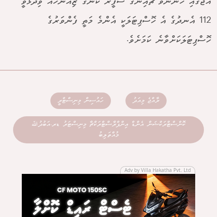
އްޖޭގައި ހުންނަވާ ޗައިނާގެ ސަފީރު ކޮންގު ޒިއަންހުއާ ވިދާޅުވީ
112 އެނދުގެ އެ ހޮސްޕިޓަލަކީ އެންމެ މަތީ ފެންވަރުގެ
ހޮސްޕިޓަލަކަށްވާނެ ކަމަށެވެ.
ރާއްޖެ މިއަދު
ހައުސިން މިނިސްޓްރީ
ކޮންސްޓްރަކްޝަން އެންޑް އިންފްރާސްޓްރަކްޗާ މިނިސްޓަރު ޑރ.އަބުދުﷲ
މުއްތަލިބު
Adv by Villa Hakatha Pvt. Ltd