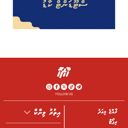
FOLLOW US
ރާއްޖެ މިއަދު
އިތުރު ލިންކް
ރިޕޯޓް