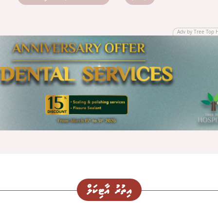
Adv by Tree Top 
އިތުރު އާޓިކަލް