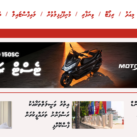
 މިއަދު
/
ރިޕޯޓް
/
ވިޔަފާރި
/
މުނިފޫހިފިލުވުން
/
ލައިފްސްޓައިލް
/
ދ
ްޑް
އިތުރު ވަސީލަތްތަކާއެކު
ރަސްފަންނު ތަރައްގީކުރަން
ފާސްކޮށްފި