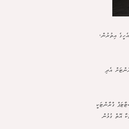
ކަށް 500،000 ރުފިޔާގެ ހިލޭ އެހީގެ އިތުރުން،
ާންޓަށް އެދި
ޓާޓަޕް ގްރާންޓަކީ
ކާ އޮތް ގުޅުން