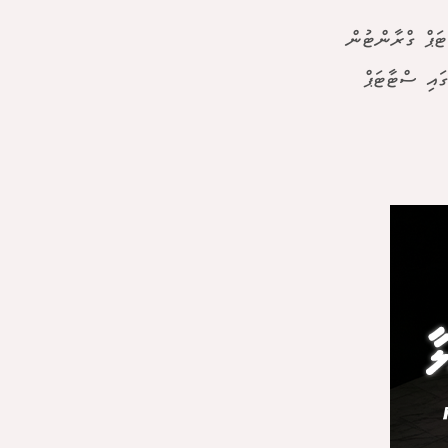
ެ ސްޓާޓަޕް ގްރާންޓުން
ައި ސްޓާޓަޕް