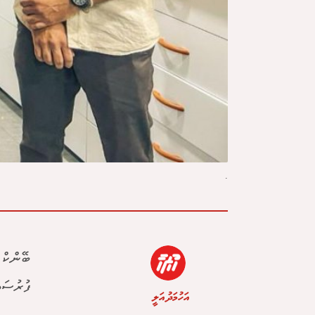
.
ބޭންކް 
ފުރުސަތު
އަހުމަދު އަލީ