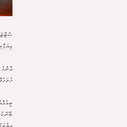
ވިޔަފާރ
އާންމު 
ހުށަހެޅޭ
ބީއެމްއ
ބޭންކުނ
އިތުރަށ