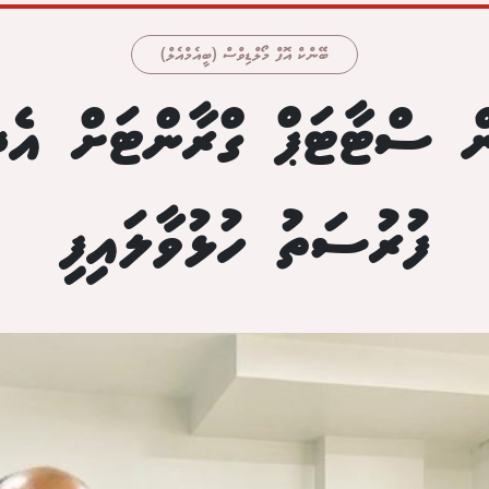
ބޭންކް އޮފް މޯލްޑިވްސް (ބީއެމްއެލް)
ް ސްޓާޓަޕް ގްރާންޓަށް އެދި
ފުރުސަތު ހުޅުވާލައިފި