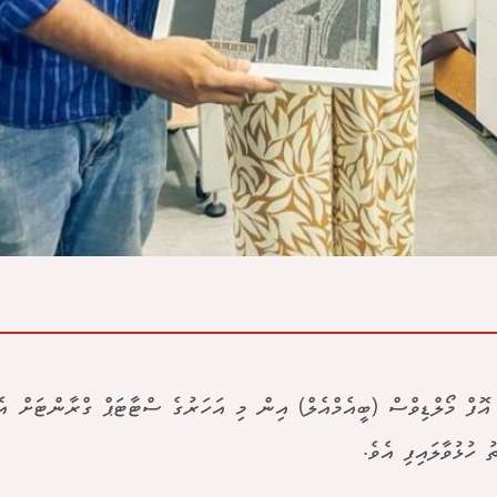
އޮފް މޯލްޑިވްސް (ބީއެމްއެލް) އިން މި އަހަރުގެ ސްޓާޓަޕް ގްރާންޓަށް އެދ
 ހުޅުވާލައިފި އެވެ.