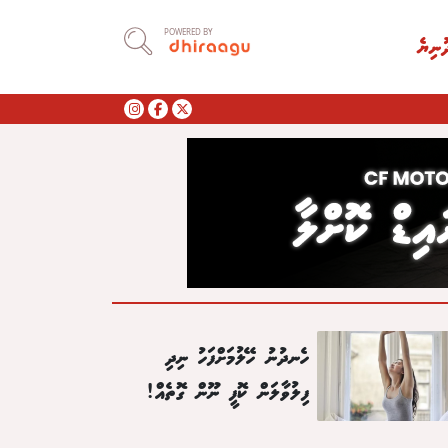
POWERED BY
ުނިޔެ
ހެނދުނު ހޭލުމަށްފަހު ނިދި
ފިލުވާލަން ކޮފީ ނޫން ގޮތެއް!