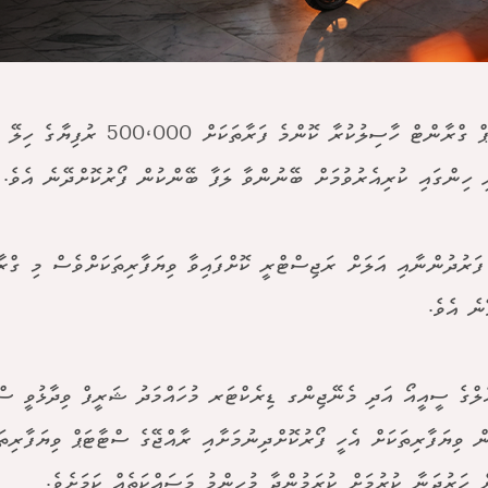
ސްޓާޓަޕް ގްރާންޓް ހާސިލުކުރާ ކޮންމެ ފަރާތަ
ި ހިންގައި ކުރިއެރުވުމަށް ބޭނުންވާ ލަފާ ބޭންކުން ފޯރުކޮށްދޭނެ އެވެ.
ފަރުދުންނާއި އަލަށް ރަޖިސްޓްރީ ކޮށްފައިވާ ވިޔަފާރިތަކަށްވެސް މި ގްރ
ނެ އެވެ.
ެލްގެ ސީއީއޯ އަދި މެނޭޖިންގ ޑިރެކްޓަރ މުހައްމަދު ޝަރީފް ވިދާޅުވީ ސް
ް ވިޔަފާރިތަކަށް އެހީ ފޯރުކޮށްދިނުމަށާއި ރާއްޖޭގެ ސްޓާޓަޕް ވިޔަފާރިތަ
ް ހަރުދަނާ ކުރުމަށް ކުރަމުންދާ މުހިންމު މަސައްކަތެއް ކަމަށެވެ.