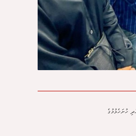
ި ހުށަހެޅުމުގެ