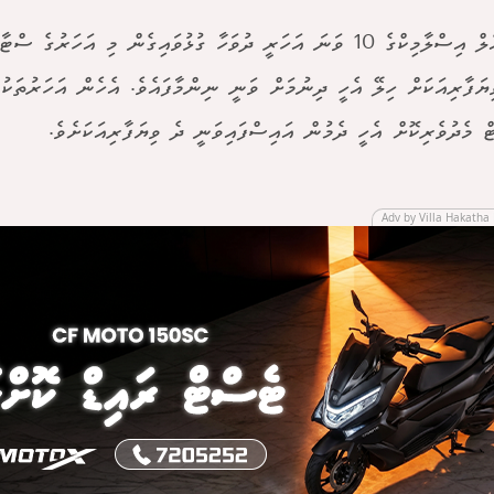
ބީއެމްއެލް އިސްލާމިކްގެ 10 ވަނަ އަހަރީ ދުވަހާ ގުޅުވައިގެން މި އަހަރުގ
ޔަފާރިއަކަށް ހިލޭ އެހީ ދިނުމަށް ވަނީ ނިންމާފައެވެ. އެހެން އަހަރުތަކުގ
ް މެދުވެރިކޮށް އެހީ ދެމުން އައިސްފައިވަނީ ދެ ވިޔަފާރިއަކަށެވެ.
Adv by Villa Hakatha 