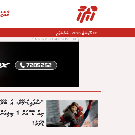
ރާއްޖެ
06 އޯގަސްޓް 2026
·
ބުރާސްފަތި
Adv by Villa Hakatha Pvt. Ltd
|
"ސްޕައިޑަ-މޭން: އަ ބްރޭނ
ނިއު ޑޭ"އަށް 1 ބިލިއަން
ޑޮލަރު!