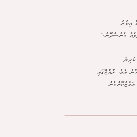
ެ އިތުރު
ަލެއް ގެނެސްދޭނެ."
ޭނެ އެވެ. ރާއްޖޭގައި
އަމާޒުކޮށްގެން