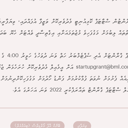
ާންޓުން ސްޓާޓަޕް ކޮމިއުނިޓީ މެދުވެރިކޮށް ވަޒީފާ އުފައްދައި، ވިޔަފާރީގ
ުތައް ލިބުމަށް މަގުފަހިވެ މުޖުތަމައަށާއި އިގްތިސާދީ ވެއްޓަށް ހެޔޮ ބަދ
ގްރާންޓަށް އެދި ސެޕްޓެމްބަރު ހަތް ވަނަ ދުވަހުގެ ހަވީރު 4:00 ގެ ކުރިން
startupgrant@bml.c
އަށް އީމެއިލް މެދުވެރިކޮށް ހުށަހެޅަން ޖެހ
ިއެއް ފެށުމަށް ނުވަތަ ފުޅާކުރުމަށް ފަންޑު ހޯދުމަށް މަގުފަހިކޮށްދިނުމަށް 
ސްޓާޓަޕް ގްރާންޓް ތައާރަފްކުރީ 2022 ވަނަ އަހަރުގަ އެވެ.
ވިޔަފާރި
ބޭންކް އޮފް މޯލްޑިވްސް (ބީއެމްއެލް)