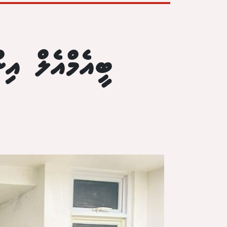
ބީއެމްއެލް އިނ