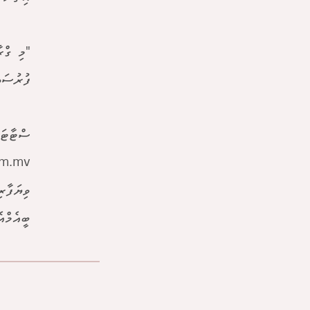
"މި ގްރ
ފުރުސަތ
ސްޓާޓަޕް 
om.mv
ވިޔަފާރ
ބީއެމްއެލް 