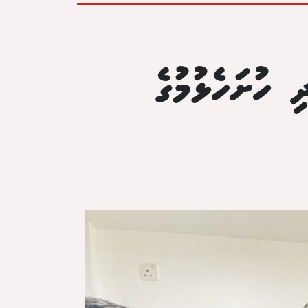
 ހުށަހެޅުމުގެ