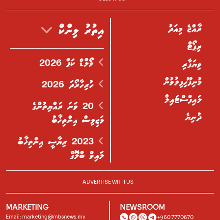
ރާއްޖެ މިއަދު
އިތުރު ލިންކް
ރިޕޯޓް
ވޯލްޑް ކަޕް 2026
ވިޔަފާރި
މުނިފޫހިފިލުވުން
ހުރިހާރޯދަ 2026
ލައިފްސްޓައިލް
20 ވަނަ ރައްޔިތުންގެ
ދުނިޔެ
މަޖިލިސް އިންތިޚާބު
2023 ރިޔާސީ އިންތިޚާބު
ލައިވް ބްލޮގް
ADVERTISE WITH US
MARKETING
NEWSROOM
Email:
marketing@mbsnews.mv
+960 7770670