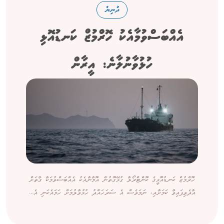
ދުނިޔެ
އެއްބަސްވުމާއެކު ހޮރްމުޒް ކަނޑުއޮޅި
ހުޅުވާނުލާނެ: އީރާން
ހޮރްމުޒް ކަނޑުއޮޅީގެ ކޮންޓްރޯލާ ގުޅޭގޮތުން އޮމާނާއެކު އެއްބަސްވުމަކާ ގާތަށް
އާދެވިފައިވާ ކަމަށާއި، ނަމަވެސް އެ ސަރަހައްދު ހުޅުވާލުމަށް ހަމައެކަނި އެ...