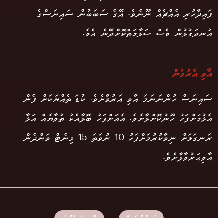
ފައިދާހުރި އެއްޗެއް ނޫނެވެ. އޭގެ ސަބަބުން ސައިނަސްގެ
އުނދަގުލުން ވެސް ސަލާމަތްކޮށްދޭނެ އެވެ.
އާވި އެރުވުން
ސައިނަސް ހުންނަނަމަ އާވި އަރުވާށެވެ. ކުޑަ ތެއްޔަކަށް ފެން
އެޅުމަށްފަހު ހޫނުކޮށްލާށެވެ. އެއަށްފަހު ބޮލާއެކު ތުވާޔެއް އަޅާ
ރަނގަޅަށް ނިވާކުރުމަށްފަހު 10 ނުވަތަ 15 މިނެޓް ވަންދެން
އާވިއަރުވާލާށެވެ.