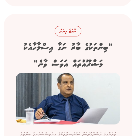
ރާއްޖެ މިއަދު
"ބިންތަކުގެ ބާރު ނަގާ އިސްލާހާއެކު
މަޝްރޫއުތައް އަވަސް ވާނެ"
ތަރައްގީގެ މަޝްރޫއުތަކަށް ކައުންސިލްތަކުގެ އިހުތިސާސްގައިވާ ބިންތައް