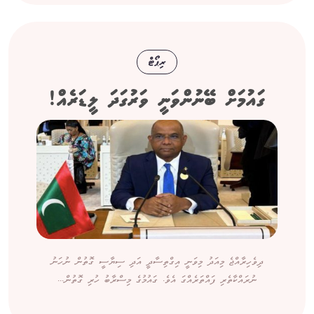
ރިޕޯޓް
ގައުމަށް ބޭނުންވަނީ ވަރުގަދަ ލީޑަރެއް!
ދިވެހިރާއްޖެ މިއަދު މިވަނީ އިގްތިސާދީ އަދި ސިޔާސީ ގޮތުން ނުހަނު
ނުރައްކާތެރި ފައްތަރެއްގަ އެވެ. ގައުމުގެ މިސްރާބު ހުރި ގޮތުން...