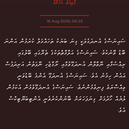
ފާތިމަތު އަހުލާމް
16 Aug 2025, 06:23
ސައިނަސްގެ އުނދަގުލަކީ ގިނަ ބަޔަކު ތަހައްމަލް ކުރަމުން އަންނަ
ބޮޑު ވޭނެކެވެ. ސައިނަސްގެ އަލާމާތްތަކުގެ ތެރޭގައި ބޮލުގައި
ރިއްސުމާއި ނޭވާލާން އުނދަގޫވުމާއި ރޯގާޖެހި ނޭފަތުން އަރިދަފުސް
އައުން ހިމެނެ އެވެ. ސައިނަސްގެ އުނދަގޫ އެންމެ ބޮޑުވަނީ
ވިއްސާރަވެ ފިނިވުމުންނެވެ. ސައިނަސްގެ އުނދަގޫވުމުން އެކަމުން
ލުޔެއް ހޯދުމަށް ގިނަފަހަރަށް ބޭނުންކުރެވެނީ އެންޓިބަޔޮޓިކްސް
އެވެ.