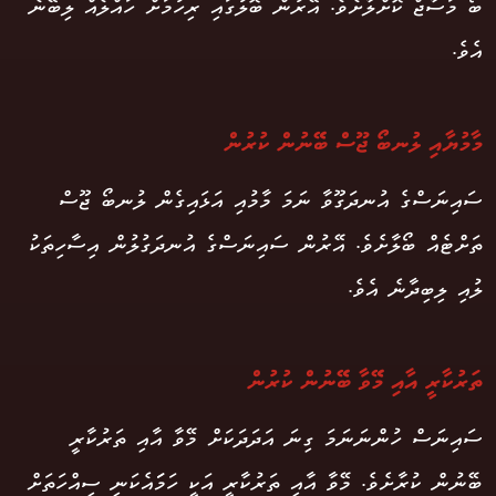
ބޯ މަސާޖް ކޮށްލާށެވެ. އޭރުން ބޮލުގައި ރިހުމަށް ހައްލެއް ލިބޭނެ
އެވެ.
މާމުޔާއި ލުނބޯ ޖޫސް ބޭނުން ކުރުން
ސައިނަސްގެ އުނދަގޫވާ ނަމަ މާމުއި އަޅައިގެން ލުނބޯ ޖޫސް
ތަށްޓެއް ބޯލާށެވެ. އޭރުން ސައިނަސްގެ އުނދަގުލުން އިސާހިތަކު
ލުއި ލިބިދާނެ އެވެ.
ތަރުކާރީ އާއި މޭވާ ބޭނުން ކުރުން
ސައިނަސް ހުންނަނަމަ ގިނަ އަދަދަކަށް މޭވާ އާއި ތަރުކާރީ
ބޭނުން ކުރާށެވެ. މޭވާ އާއި ތަރުކާރީ އަކީ ހަމަައެކަނި ސިއްހަތަށް