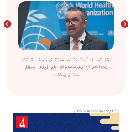
ރާއްޖެ އާއި މެކްސިކޯއިން ކެންސަރު ބައްޔަށް ފަރުވާކުރުމަށް ބޭނުންކުރާ
ޑާޒަލެކްސްގެ ފޭކް އިންޖެކްޝަންތަކެއް ފެނުމާ ގުޅިގެން، ދުނިޔޭގެ
ސިއްހަތު ޖަމިއްޔާ،...
Adv by Bank of Maldives Plc