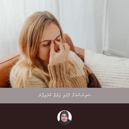
ސައިނަސްއަށް ގޭގައި ފަރުވާ ކުރެވިދާނެ