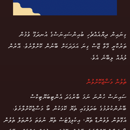
ގިނައިން ދިޔާއެއްޗެހި ބުއިންސައިނަސްގެ އުނދަގޫ ވުމުން
ތަރުކާރީ މޭވާ ޖޫސް ގިނަ އަދަދަކަށް ބޭނުން ކޮށްލާށެވެ. އޭރުން
ލުޔެއް ލިބޭނެ އެވެ.
ތެލުން މަސާޖްކޮށްލުން
ސައިނަސް ހުންނަ ނަމަ ބާރުގަދަ އެންޓިބަޔޮޓިކްސް
ބޭނުންކުރުމުގެ ބަދަލުގައި ތެޔޮ ކޮޅަކުން ބޯ މަސާޖްކޮށްލާށެވެ.
އެގޮތުން ލެވެންޑާ ތެޔޮ، އިކެލިޕްޓަސް ތެޔޮ ނުވަތަ މެންތަލް ތެލުން