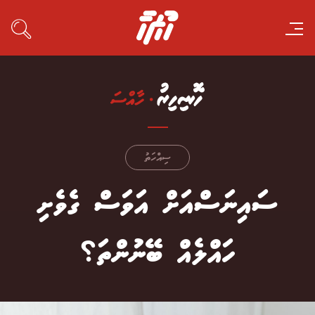
ސިއްހަތު
ސައިނަސްއަށް އަވަސް ގެވެށި
ހައްލެއް ބޭނުންތަ؟