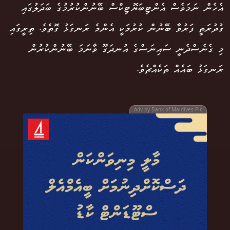
އެހެން ނަމަވެސް އެންޓިބަޔޮޓިކްސް ބޭނުންކުރުމުގެ ބަދަލުގައި
ގުދުރަތީ ފަރުވާ ބޭނުން ކުރުމަކީ އެންމެ ރަނގަޅު ގޮތެވެ. ތިރީގައި
މި ގެނެސްދެނީ ސައިނަސްގެ އުނދަގޫ ވާނަމަ ބޭނުންކުރުން
ރަނގަޅު ބައެއް ތަކެއްޗެވެ.
Adv by Bank of Maldives Plc