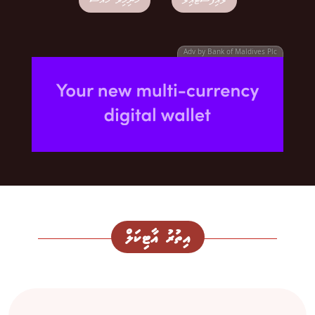
ލައިފްސްޓައިލް
ހޮނިހިރު ހާއްސަ
Adv by Bank of Maldives Plc
އިތުރު އާޓިކަލް