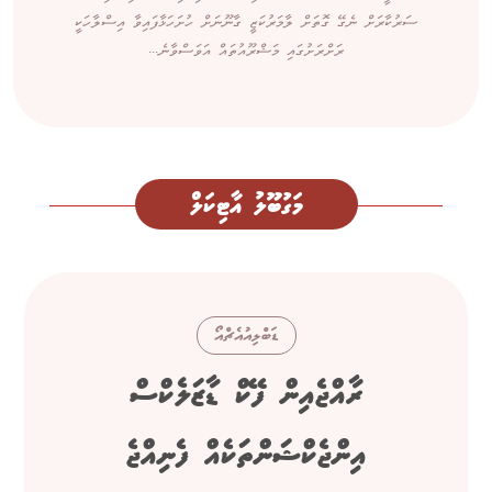
ސަރުކާރަށް ނެގޭ ގޮތަށް ލާމަރުކަޒީ ގާނޫނަށް ހުށަހަޅާފައިވާ އިސްލާހަކީ
ރަށްރަށުގައި މަޝްރޫއުތައް އަވަސްވާނެ...
މަގުބޫލު އާޓިކަލް
ޑަބްލިއުއެޗްއޯ
ރާއްޖެއިން ފޭކް ޑާޒަލެކްސް
އިންޖެކްޝަންތަކެއް ފެނިއްޖެ