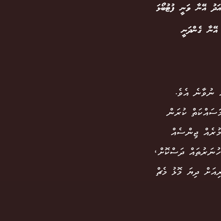
އަދު އޭނާ ވަނީ ފުޓުބޯޅަ
 އޭނާ ގެންދަނީ
ް ނުވާނެ އެވެ.
ަސައްކަތް ކުރަން
މުރެއް ޖިންސެއް
ހުނަރުތައް ދަސްކޮށް،
އަށް ދިޔަ މޮޅު މެޗް