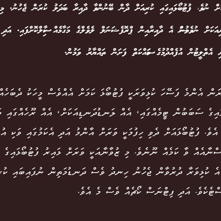
ކަށް ނުވެ، ފުޓުބޯޅައިގައި ކުރިއަށް ދާން ބޭނުންވާ ދާއިރާ ބަދަލު ކުރަން ޖެހުނު. މި
ިއަކަށް ނުވެވުނަސް އެ ދާއިރާއިން ޕްރޮފެޝަނަލް ލެވެލްގެ މަގާމެއް ހާސިލްކޮށްފައި. އަދި
ި އެތްލީޓުން އުފެއްދުމުގެ މަސައްކަތް ފަށަން ތައްޔާރު ވަމުން.
ަން އެންމެ ފަސޭހަ ކުޅިވަރަކީ ފުޓުބޯޅަ ކަމަށް އެއްވެސް މީހަކު ދެބަހެއ
ައިގެ ސަބަބުން ޓީމެއްގައި، އެއް ލަނޑުދަނޑިއަކަށް، އެއް ރޫހެއްގައި މ
އެވެ. ފުޓުބޯޅައަށް ދެވި ހިފުމަކީ ވަރަށް އާންމު އަދި އެކަމުގައި ވަކި އު
ްނާއެއް ވާ ކަމެއް ނޫނެވެ. މި ޒުވާނާއަކީ ވަރަށް ޅައިރު ފުޓުބޯޅައިގެ 
އެ ކުޅިވަރާ ދުރުވާން ޖެހުނު ހިނދު ވެސް ދަނޑުމަތިން ނުފައިބައި ކުރި
ްޓެކެވެ. އަދި ފިޓްނަސް ކޯޗެއް ވެސް މެ އެވެ.