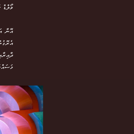
ވޯލްޑް ކަޕް 2026" ގައި މެޗް އެނަލިސިސް ގެނެ
އޭނާ އަ
އެރޮގުނ
ދާއިރާއ
މަސައްކ