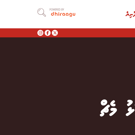
POWERED BY
ުނިޔެ
ު މެޗް