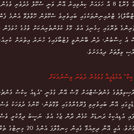
ސްކޫލްގެ ގްރޭޑް 8 އާ ހަމައަށް ކިޔެވިއިރު އޭނާ ވަނީ ސްކޫލް މެދުވެރި ވެގެ
ޓްބޯލް)ގެ ޓްރެއިނިންތަކުގައި ބައިވެރިވެ ސްކޫލުން ހޮވާލެވޭ އެންމެ ފެނ
ެރިންގެ ތެރޭގައި ހިމެނިފަ އެވެ. މޮޅު ކުޅުންތެރިޔަކަށް ވުމުގެ ހުވަފެން ދ
ް އެ ހިސާބުން، ދެން ބޭނުންވީ ފުޓުބޯޅައިގެ ހުނަރު އިތުރަށް ކުރިއެރު
ސި ވިލާތަށް ދިއުމަށެވެ.
ކިކް" އެކެޑެމީއާ ގުޅުމުން ދެވަނަ ވިސްނުމަކަށް
ސިވިލާތުގެ މެންޗެސްޓާއަށް ގޮސް އޭނާ ގުޅުނީ "އެޑިއު ކިކްސް މެންޗެސް
ޑެމީގައި އޭނާ ބައިވެރިވި ޕްރޮގްރާމްގައި ވާގޮތުން، ކޮންމެ ދުވަހަކު ވެސް
ައި އެޑިއުކިކް ދަނޑަށް ކުޅެން ދާން ޖެހެ އެވެ. ނަސީބު ދިމާކުރީ ވެސް
ރަނގަޅަށެވެ. އެއީ އޭނާ ދިރިއުޅޭ ގެއިން ހ