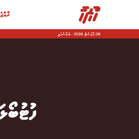
ރާއްޖެ
06 އޯގަސްޓް 2026
·
ބުރާސްފަތި
|
ފުޓުބޯޅ