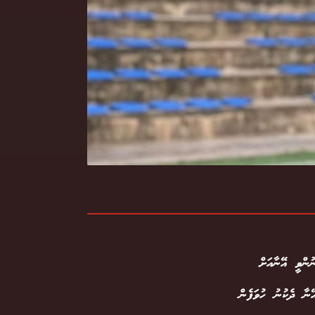
ުންވީ އޭނާއަށް
ޭނާ ދެކުނު ހުވަފެން