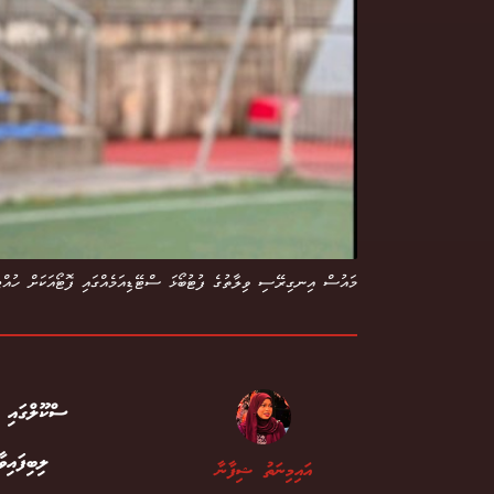
މައުސް އިނގިރޭސި ވިލާތުގެ ފުޓުބޯޅަ ސްޓޭޑިއަމެއްގައި ފޮޓޯއަކަށް ހުއްޓ
ސްކޫލްގައ
ލިބިފައި
އައިމިނަތު ޝިފާނާ