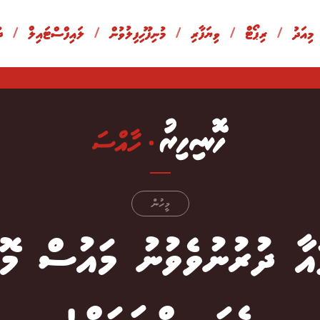
 މިއަދު
/
ރިޕޯޓް
/
ވިޔަފާރި
/
މުނިފޫހިފިލުވުން
/
ލައިފްސްޓައިލް
/
ދ
މީހުން
ައާ ދުރުނުވެވުނު މައުސް މޮޅ