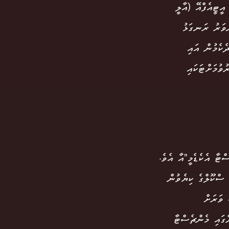
ން އީޓީއެފްއޭ (އާލީ
ްވަރު ރަނގަޅު
ެކެމުން އައި
ވުމަށްޓަކައި
ޓާ އެކެޑެމީ"އާ އެވެ.
 ސްކޫލްގެ ކިޔެވުން
 ވަރަށް
ިނގާލާފަ އެންމެ 20 މިނިޓުގެ ތެރޭގައި މެންޗެސްޓާ