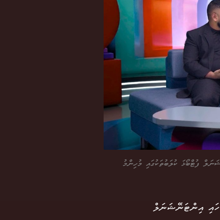
ަލް ފުޓްބޯޅަ ކުލަބުތަކުގައި މުހިންމު
ަ އެވެ. ބިލަބޮންގް ހައި އިންޓަނޭޝަނަލް