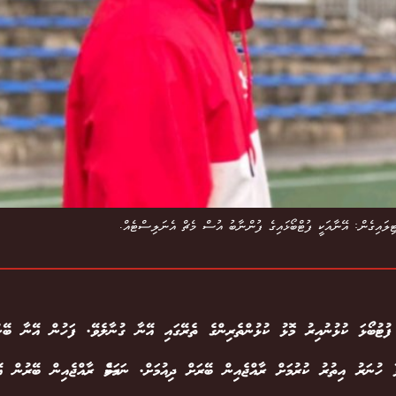
ިލައިގެން: އޭނާއަކީ ފުޓްބޯޅައިގެ ފުންނާބު އުސް މެޗް އެނަލިސްޓެއް.
ި ފުޓުބޯޅަ ކުޅުނުއިރު މޮޅު ކުޅުންތެރިންގެ ތެރޭގައި އޭނާ ގުނާލެވޭ. ފަހުން އޭނާ ބޭނ
ވާ ހުނަރު އިތުރު ކުރުމަށް ރާއްޖެއިން ބޭރަށް ދިއުމަށް. ނަމަވެސް ރާއްޖެއިން ބޭރުން އ