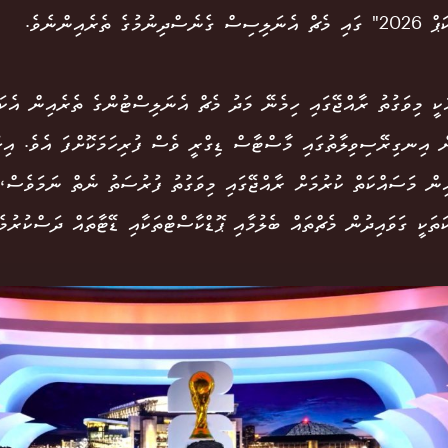
ސްދިނުމުގެ ތެރެއިންނެވެ.
ކީ މިވަގުތު ރާއްޖޭގައި ހިމެނޭ މަދު މެޗް އެނަލިސްޓުންގެ ތެރެއިން އެކަ
ް އިނގިރޭސިވިލާތުގައި މާސްޓާސް ޑިގްރީ ވެސް ފުރިހަމަކޮށްފަ އެވެ. އިޚު
ިން މަސައްކަތް ކުރުމަށް ރާއްޖޭގައި މިވަގުތު ފުރުސަތު ނެތް ނަމަވެސް،
ަތަކީ ގަވައިދުން މެޗްތައް ބެލުމާއި ޕޮޑްކާސްޓްތަކާއި ޑޭޓާތައް ދަސްކުރުމެ