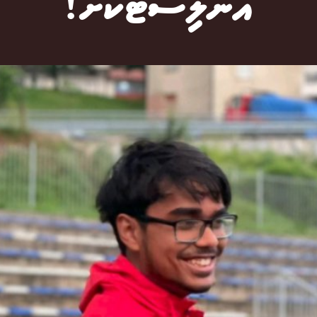
އެނަލިސްޓަކަށް!