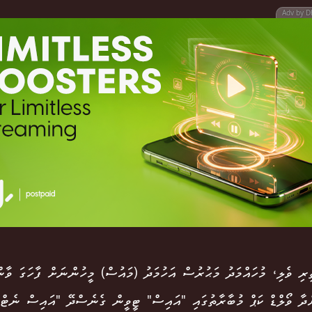
Adv by D
ރި ވެލި، މުހައްމަދު މަޙުރުސް އަހުމަދު (މައުސް) މީހުންނަށް ފާހަގަ ވާނ
ްދާ ވޯލްޑް ކަޕް މުބާރާތުގައި "އައިސް" ޓީވީން ގެނެސްދޭ "އައިސް ނެޓްވާ