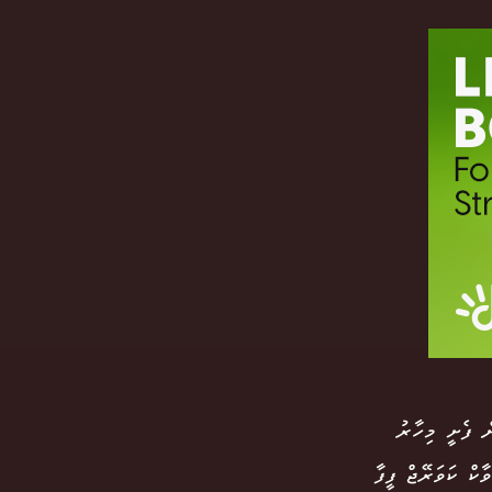
ް ފެށީ މިހާރު
ކް ކަވަރޭޖް ފީފާ