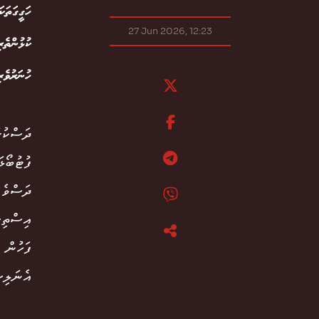
ހަގީގަތަ
27 Jun 2026, 12:23
ކުޅުންތެރ
ހުނަރުވެރ
ދަސްކުރ
ފުޓުބޯޅ
ދަސްވެ 
އިސްތިސ
ފަހުން 
އެނަލިސ