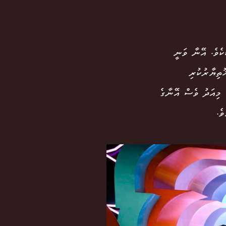
ކެވެ. އޭނާ ވަނީ
ތިޔާރުކުރި
 މިއަދު ވެސް އޭނާގެ
ވެ.