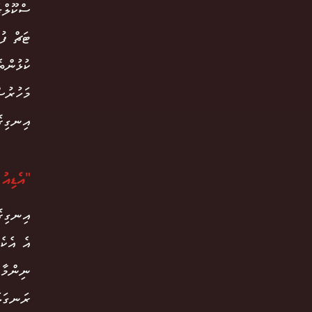
ޓަޗް ފު
ކުޅުންތ
މަހުރުސ
އިނގިރޭ
"އެޑިއު 
އިނގިރޭ
އެ އެކެ
ނިންމާފ