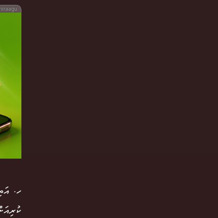
hiraagu
ހ. އަތި
ކުރިއަށ