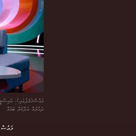
މައުސް(މެދުގައި)، އައިސްޓީވ
ދައުރެއް އަދާކުރާ ބައެއް