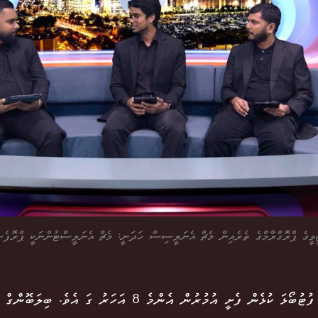
ީގެ ޕްރޮގްރާމްގެ ތެރެއިން މެޗް އެނަލީސިސް ހަދަނީ: މެޗް އެނަލީސްޓުންނަކީ ޕްރޮފެޝަނ
މައުސް ފުޓުބޯޅަ ކުޅެން ފެށީ އުމުރުން އެންމެ 8 އަހަރު ގ