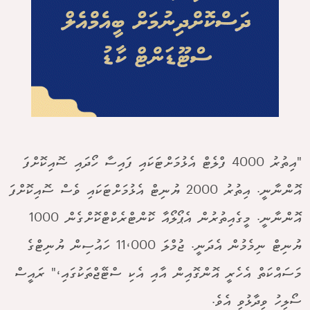
"އިތުރު 4000 ފްލެޓް އެޅުމަށްޓަކައި ފައިސާ ހޯދައި ސޮއިކޮށްފަ
އޮންނާނީ. އިތުރު 2000 ޔުނިޓް އެޅުމަށްޓަކައި ވެސް ސޮއިކޮށްފަ
އޮންނާނީ. މީގެއިތުރުން އެޕޯލޯއާ ކޮންޓްރެކްޓްކޮށްގެން 1000
ޔުނިޓް ނިމެމުން އެދަނީ. ޖުމްލަ 11،000 ހައުސިން ޔުނިޓްގެ
މަސައްކަތް އެހެރީ އޮންގޮއިން އާއި އެކި ސްޓޭޖްތަކުގައި،" ރައީސް
ސޯލިހު ވިދާޅުވި އެވެ.