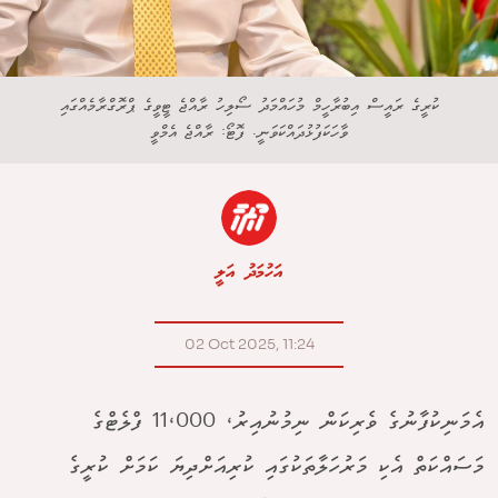
ކުރީގެ ރައީސް އިބުރާހީމް މުހައްމަދު ސޯލިހު ރާއްޖެ ޓީވީގެ ޕްރޮގްރާމެއްގައި
ވާހަކަފުޅުދައްކަވަނީ. ފޮޓޯ: ރާއްޖެ އެމްވީ
އަހުމަދު އަލީ
02 Oct 2025, 11:24
އެމަނިކުފާނުގެ ވެރިކަން ނިމުނުއިރު، 11،000 ފްލެޓްގެ
މަސައްކަތް އެކި މަރުހަލާތަކުގައި ކުރިއަށްދިޔަ ކަމަށް ކުރީގެ