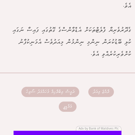
އެވެ.
ގެދޮރުވެރިޔާ ފްލެޓްތަކަށް އެޑްވާންސްގެ ގޮތުގައި ފައިސާ ނަގައި
ކުލި ބޮޑުކުރަން ނިންމި ނިންމުން މިއަދުވެސް އެމަނިކުފާނު
ކުށްވެރިކުރެއްވި އެވެ.
ރާއްޖެ މިއަދު
ރައީސް އިބްރާހިމް މުހައްމަދު ސޯލިހު
އެމްޑީޕީ
Adv by Bank of Maldives Plc