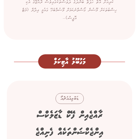
ކުރިއަށް އޮތް ހަފުތާ ބަންދުގެ ދުވަސްތަކުގައިވެސް ރާއްޖޭގެ އެކި
ހިސާބުތަކަށް މޫސުން ގޯސްވާނެކަމަށް މޫސުމާބެހޭ ގައުމީ އިދާރާ (މެޓް
އޮފީސް)...
މަގުބޫލު އާޓިކަލް
ޑަބްލިއުއެޗްއޯ
ރާއްޖެއިން ފޭކް ޑާޒަލެކްސް
އިންޖެކްޝަންތަކެއް ފެނިއްޖެ