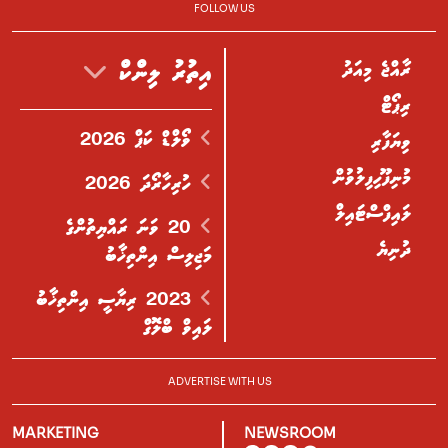
FOLLOW US
ރާއްޖެ މިއަދު
އިތުރު ލިންކް
ރިޕޯޓް
ވޯލްޑް ކަޕް 2026
ވިޔަފާރި
މުނިފޫހިފިލުވުން
ހުރިހާރޯދަ 2026
ލައިފްސްޓައިލް
20 ވަނަ ރައްޔިތުންގެ
ދުނިޔެ
މަޖިލިސް އިންތިޚާބު
2023 ރިޔާސީ އިންތިޚާބު
ލައިވް ބްލޮގް
ADVERTISE WITH US
MARKETING
NEWSROOM