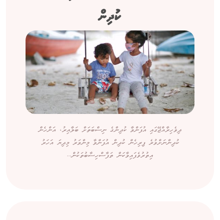
ކުދިން
ދިވެހިރާއްޖޭގައި އުފަންވާ ކުދިންގެ ނިސްބަތަށް ބަލާއިރު، އަންހެން
ކުދިންނަށްވުރެ ފިރިހެން ކުދިން އުފަންވާ މިންވަރު މިދިޔަ އަހަރު
އިތުރުވެފައިވާކަން ތަފާސްހިސާބުތަކުން...