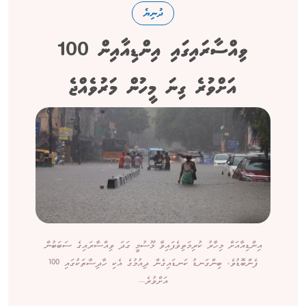
ދުނިޔެ
ވިއްސާރައިގައި އިންޑިއާއިން 100
އަށްވުރެ ގިނަ މީހުން މަރުވެއްޖެ
އިންޑިއާއަށް މިހާރު ކުރިމަތިވެފައިވާ މޫސުމީ ގަދަ ވިއްސާރައިގެ ސަބަބުން
ފެންބޮޑުވެ، ބިންގަނޑު ކަނޑައިގެން ދިއުމުގެ އެކި ހާދިސާތަކުގައި 100
އަށްވުރެ...