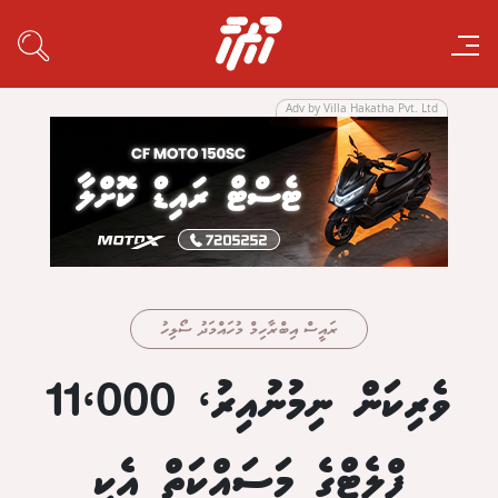
Adv by Villa Hakatha Pvt. Ltd
ރައީސް އިބްރާހިމް މުހައްމަދު ސޯލިހު
ވެރިކަން ނިމުނުއިރު، 11،000
ފްލެޓްގެ މަސައްކަތް އެކި