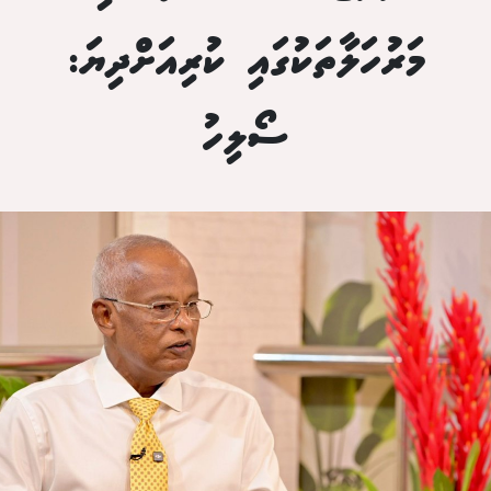
މަރުހަލާތަކުގައި ކުރިއަށްދިޔަ:
ސޯލިހު