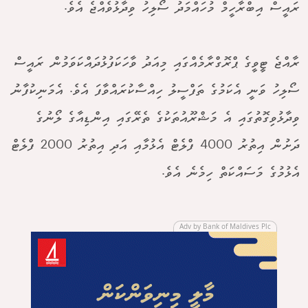
ރައީސް އިބްރާހީމް މުހައްމަދު ސޯލިހު ވިދާޅުވެއްޖެ އެވެ.
ރާއްޖެ ޓީވީގެ ޕްރޮގްރާމެއްގައި މިއަދު ވާހަކަފުޅުދައްކަވަމުން ރައީސް
ސޯލިހު ވަނީ އެކަމުގެ ތަފްސީލު ހިއްސާކުރައްވާފަ އެވެ. އެމަނިކުފާނު
ވިދާޅުވިގޮތުގައި އެ މަޝްރޫއުތަކުގެ ތެރޭގައި އިންޑިއާގެ ލޯނުގެ
ދަށުން އިތުރު 4000 ފްލެޓް އެޅުމާއި އަދި އިތުރު 2000 ފްލެޓް
އެޅުމުގެ މަސައްކަތް ހިމެނެ އެވެ.
Adv by Bank of Maldives Plc