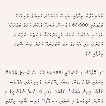
އެމަނިކުފާނު ވިދާޅުވީ ރައީސް މުހައްމަދު މުއިއްޒު ވެރިކަމަށް
ވަޑައިގަތީ 60،000 ހައުސިން ޔުނިޓް އަޅާނެ ކަމުގެ ވައުދާއެކު
ކަމަށާއި ނަމަވެސް އެކަން ހަގީގަތަކަށްވާ މަންޒަރު ނުފެންނަ
ކަމަށެވެ. އަދި އެކަމުގެ ރުޅި ބާލަމުންދާ ކަމަށް ވެސް ސޯލިހު
ވިދާޅުވި އެވެ.
"މި ބޭފުޅުން މި ވަޑައިގަތީ 60،000 ހައުސިން ޔުނިޓް އަޅާނަމޭ
ކިޔާފައި ވައުދުވެގެން ދެއްތޯ. މިހާތަނަށް އައިއިރުގައި އެއްވެސް
ކަމެއް، މިއިން އެއްވެސް ކަމެއްގެ އަމަލީ މަސައްކަތް ނުފެށުނީމާ މި
އަންނަ ރުޅިގަނޑު މި ބާލަނީ އެނގޭތޯ،" ރައީސް ސޯލިހު ވިދާޅުވި