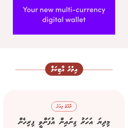
އިތުރު އާޓިކަލް
ރާއްޖެ މިއަދު
މިދިޔަ އަހަރު ގިނައިން އުފަންވީ ފިރިހެން