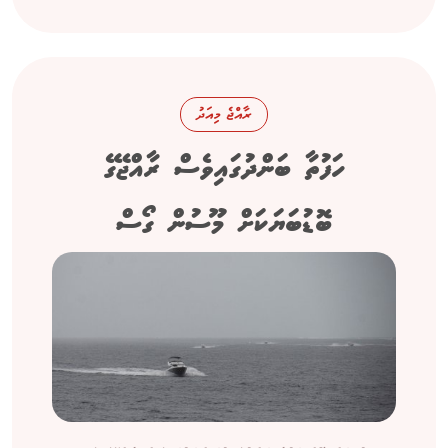
ރާއްޖެ މިއަދު
ހަފުތާ ބަންދުގައިވެސް ރާއްޖޭގެ
ބޮޑުބަޔަކަށް މޫސުން ގޯސް