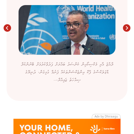
ރާއްޖެ އާއި މެކްސިކޯއިން ކެންސަރު ބައްޔަށް ފަރުވާކުރުމަށް ބޭނުންކުރާ
ޑާޒަލެކްސްގެ ފޭކް އިންޖެކްޝަންތަކެއް ފެނުމާ ގުޅިގެން، ދުނިޔޭގެ
ސިއްހަތު ޖަމިއްޔާ،...
Adv by Dhiraagu