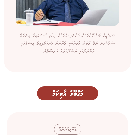
ތަރައްގީގެ މަޝްރޫއުތަކަށް ކައުންސިލްތަކުގެ އިހުތިސާސްގައިވާ ބިންތައް
ސަރުކާރަށް ނެގޭ ގޮތަށް ލާމަރުކަޒީ ގާނޫނަށް ހުށަހަޅާފައިވާ އިސްލާހަކީ
ރަށްރަށުގައި މަޝްރޫއުތައް އަވަސްވާނެ...
މަގުބޫލު އާޓިކަލް
ޑަބްލިއުއެޗްއޯ