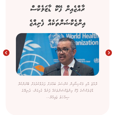
ރާއްޖެއިން ފޭކް ޑާޒަލެކްސް
އިންޖެކްޝަންތަކެއް ފެނިއްޖެ
ރާއްޖެ އާއި މެކްސިކޯއިން ކެންސަރު ބައްޔަށް ފަރުވާކުރުމަށް ބޭނުންކުރާ
ޑާޒަލެކްސްގެ ފޭކް އިންޖެކްޝަންތަކެއް ފެނުމާ ގުޅިގެން، ދުނިޔޭގެ
ސިއްހަތު ޖަމިއްޔާ،...