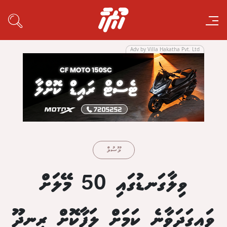
Adv by Villa Hakatha Pvt. Ltd
މޫސުމް
ވިލާގަނޑުގައި 50 މޭލަށް
ވައިގަދަވާނެ ކަމަށް ލަފާކޮށް ރީނދޫ