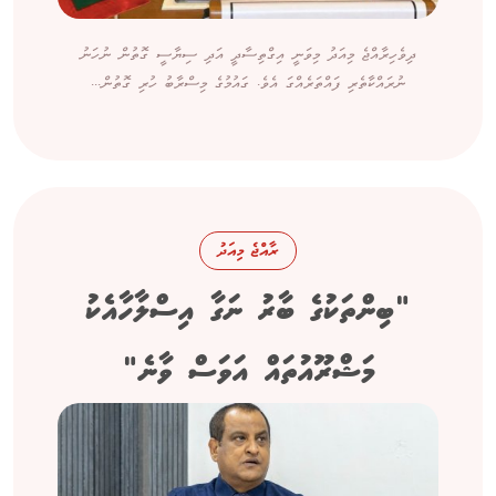
ދިވެހިރާއްޖެ މިއަދު މިވަނީ އިގްތިސާދީ އަދި ސިޔާސީ ގޮތުން ނުހަނު
ނުރައްކާތެރި ފައްތަރެއްގަ އެވެ. ގައުމުގެ މިސްރާބު ހުރި ގޮތުން...
ރާއްޖެ މިއަދު
"ބިންތަކުގެ ބާރު ނަގާ އިސްލާހާއެކު
މަޝްރޫއުތައް އަވަސް ވާނެ"