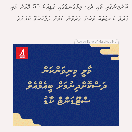
ބާރުމިނުގައި ވައި ޖެހި، ވިލާގަނޑުގައި ގަޑިއަކު 50 މޭލަށް ވައި
ގަދަވެ ކަނޑުތައް ވަރަށް ގަދަވާނެ ކަމަށް ލަފާކުރެވޭ ކަމަށެވެ.
Adv by Bank of Maldives Plc