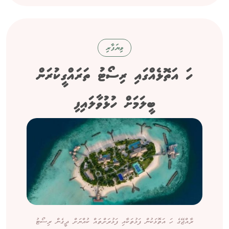
ވިޔަފާރި
ހަ އަތޮޅެއްގައި ރިސޯޓު ތަރައްގީކުރަން
ބީލަމަށް ހުޅުވާލައިފި
ރާއްޖޭގެ ހަ އަތޮޅަކުން ފަޅުތަކާއި ފަޅުރަށްތައް ކުއްޔަށް ދީގެން ރިސޯޓު