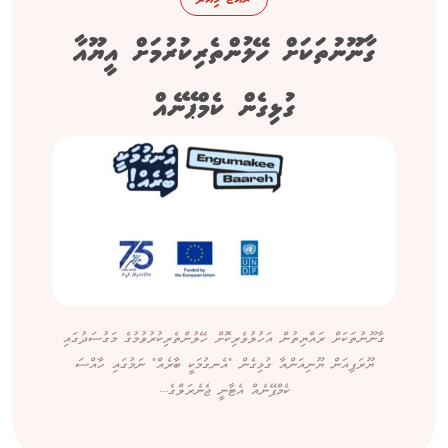
ގާނޫނުތަކަށް ހޭލުންތެރިކުރުމަށް އީޔޫއާ
ގުޅިގެން ކެމްޕޭނެއް
ގާނޫނުތަކަށް ރައްޔިތުން އަހުލުވެރިކޮށް ހޭލުންތެރިކުރުވުމުގެ މަގުސަދުގައި
ޔޫރަޕިއަން ޔޫނިއަންއާ ގުޅިގެން "އެނގުމަކީ ބާރެއް" ނަމުގައި ހާއްސަ
ކެމްޕޭނެއް އެޓާނީ ޖެނެރަލްގެ...