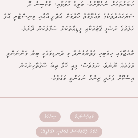
ހަބަރުތަކަށް ނުހެލޭށެވެ. ބަލީގެ ހާލަތާއި، ވެކްސިން ދޭ
ސަރަހައްދުތަކުގެ މަޢުލޫމާތު ހޯދުމަށް އެޗް.ޕީ.އޭއާއި މިނިސްޓްރީ އޮފް
ހެލްތުގެ ރަސްމީ ޕޭޖުތަކާއި މީޑިއާތަކަށް ސަމާލުކަން ދޭށެވެ.
ރާއްޖޭގައި ހިމަބިހި ފެތުރެމުންދާ މި ދަނޑިވަޅަކީ ބިރު ގަންނަންވީ
ވަގުތެއް ނޫނެވެ. ނަމަވެސް، މިއީ ހޭލާ ތިބެ ސާފުތާހިރުކަން
އިސްކޮށް ފަރުދީ ޒިންމާ ނަގަންވީ ވަގުތެވެ.
ލައިފްސްޓައިލް
ސިއްހަތު
ހެލްތު ޕްރޮޓެކްޝަން އެޖެންސީ (އެޗްޕީއޭ)