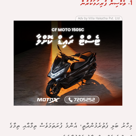
1. ވެކްސިން ފުރިހަމަކުރުން
Adv by Villa Hakatha Pvt. Ltd
މިހާރު ބަލި ފެތުރެމުންދާތީ، އެންމެ ފުރަތަމަވެސް ތިމާއާއި ތިމާގެ