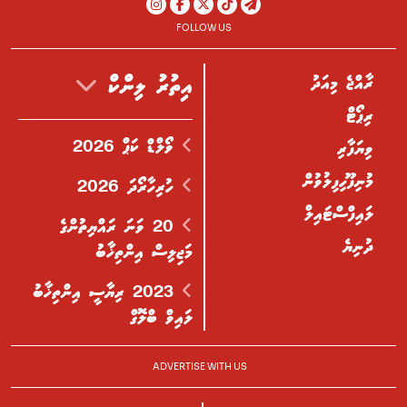
FOLLOW US
ރާއްޖެ މިއަދު
އިތުރު ލިންކް
ރިޕޯޓް
ވޯލްޑް ކަޕް 2026
ވިޔަފާރި
މުނިފޫހިފިލުވުން
ހުރިހާރޯދަ 2026
ލައިފްސްޓައިލް
20 ވަނަ ރައްޔިތުންގެ
ދުނިޔެ
މަޖިލިސް އިންތިޚާބު
2023 ރިޔާސީ އިންތިޚާބު
ލައިވް ބްލޮގް
ADVERTISE WITH US