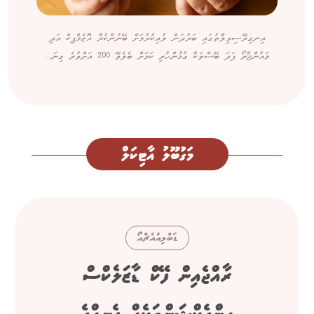
އިނގިރޭސިވިލާތުގައި ބަރުދަން ލުއިކުރުމަށް ބޭނުންކުރާ އޮޒެމްޕިކް އަދި
މައުންޖާރޯ ފަދަ ބޭސްތަކާ ގުޅުންހުރި ކަމަށް ބެލެވޭ 200 އަށްވުރެ ގިނަ...
މަގުބޫލު އާޓިކަލް
ޑަބްލިއުއެޗްއޯ
ރާއްޖެއިން ފޭކް ޑާޒަލެކްސް