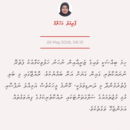
ފާތިމަތު އަހުލާމް
26 May 2026, 06:10
ހިމަ ބިއްސަކީ ވައިގެ ޒަރީއާއިން ނުހަނު ހަލުވިކަމާއެކު ފެތުރޭ
ނުރައްކާތެރި ގައިން ގަޔަށް އަރާ ބައްޔެކެވެ. ރާއްޖޭގައި މި ބަލި
ފެތުރެމުންދާ މި ދަނޑިވަޅަކީ، ކޮންމެ މީހަކުވެސް އަމިއްލަ ނަފްސާއި
މުޅި މުޖުތަމައުގެ ސަލާމަތަށްޓަކައި ރައްކާތެރިކަމުގެ ފިޔަވަޅުތައް
އަޅަންޖެހޭ ވަގުތެކެވެ.