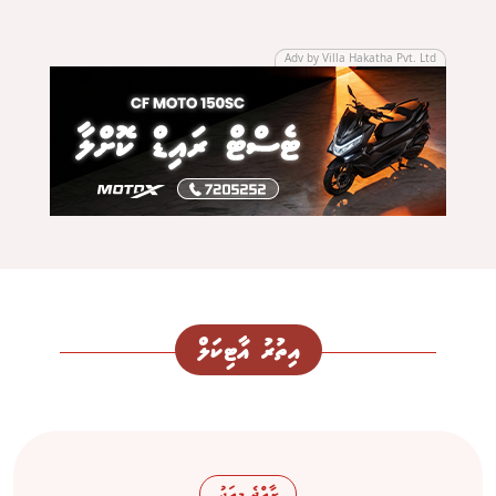
Adv by Villa Hakatha Pvt. Ltd
އިތުރު އާޓިކަލް
ރާއްޖެ މިއަދު