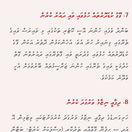
7. ގޭގެ ކުޑަދޮރުތައް ހުޅުވައި ވައި ދައުރު ކުރުން
ބަންދު ވެފައި ހުންނަ އޭސީ ކޮޓަރި ތަކުގައި މި ވައިރަސް ވައިގެ
ތެރޭގައި ގިނައިރު ހުރެ އެވެ. އެހެންކަމުން ދޭތެރެ އަކުން ގޭގެ
ކުޑަދޮރުތައް ހުޅުވައި ގުދުރަތީ ވައި ގޭތެރޭގައި ދައުރުވާނެ ގޮތް
ހެދުމަކީ ވައިގެ ތެރޭގައި ހުންނަ ޖަރާސީމުތައް ބޭރުވުމަށް އެހީ
ވެދޭނެ ކަމެކެވެ.
8. ދިފާޢީ ނިޒާމު ވަރުގަދަ ކުރުން
ހަށިގަނޑުގެ ދިފާޢީ ނިޒާމު ވަރުގަދަ ކުރުމަށްޓަކައި ވިޓަމިން އޭ
އަދި ސީ ހިމެނޭ މޭވާއާއި ތަރުކާރީ (މިސާލަކަށް ކެރެޓް، ބަޓާނާ