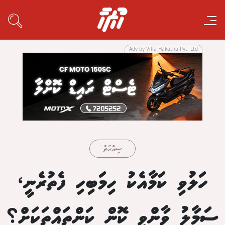
Adv by Villa Hakatha Pvt. Ltd
ސިއްހަތު
ހަލުވި ކަމާއެކު ހިމަބިހި ފެތުރެނީ،
ސަމާލު ވާންވީ ކޮން ކަންތައްތަކަށް؟