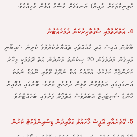
ކްލިނިކްތަކަށް ދާއިރު) ރަނގަޅަށް މާސްކު އެޅުން މުހިއްމެވެ.
4. އަތްދޮވުމާއި ސާފުތާހިރުކަން ދެމެހެއްޓުން
ބޭރުން އައިސް އަދި ކާއެއްޗެހި ތައްޔާރުކުރުމުގެ ކުރިން ސައިބޯނި
ލައިގެން މަދުވެގެން 20 ސިކުންތު ވަންދެން އަތް ދޮވުމަކީ މިހާރު
ކުރަންޖެހޭ ކަމެކެވެ. އެއާއެކު އަތް ނުދޮވެ ލޮލާއި ނޭފަތް ނުވަތަ
އަނގައިގައި އަތްލުމުން މުޅިން ދުރުހެލި ވާށެވެ. ބޭރުގައި އުޅޭއިރު
ހޭންޑް ސެނިޓައިޒާ އަބަދުވެސް އަތްފޯރާ ފަށުގައި ބަހައްޓާށެވެ.
5. ގޭތެރެއާއި އޮފީސް މާހައުލު ގަވާއިދުން ޑިސްއިންފެކްޓް ކުރުން