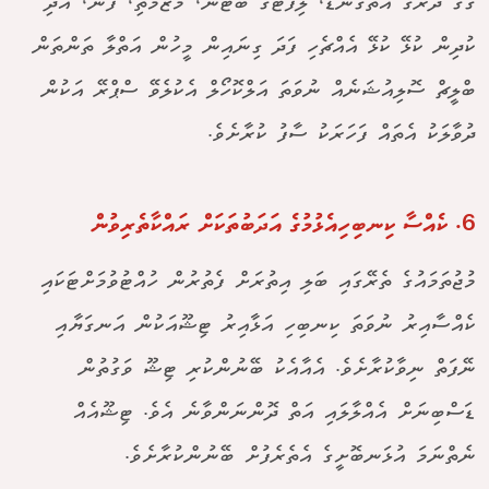
ގޭގެ ދޮރުގެ އަތްގަނޑު، ލިފްޓުގެ ބަޓަން، މޭޒުމަތި، ފޯނު، އަދި
ކުދިން ކުޅޭ ކުޅޭ އެއްޗެހި ފަދަ ގިނައިން މީހުން އަތްލާ ތަންތަން
ބްލީޗް ސޮލިއުޝަނެއް ނުވަތަ އަލްކޮހޯލް އެކުލެވޭ ސްޕްރޭ އަކުން
ދުވާލަކު އެތައް ފަހަރަކު ސާފު ކުރާށެވެ.
6. ކެއްސާ ކިނބިހިއެޅުމުގެ އަދަބުތަކަށް ރައްކާތެރިވުން
މުޖުތަމައުގެ ތެރޭގައި ބަލި އިތުރަށް ފެތުރުން ހުއްޓުވުމަށްޓަކައި
ކެއްސާއިރު ނުވަތަ ކިނބިހި އަޅާއިރު ޓިޝޫއަކުން އަނގަޔާއި
ނޭފަތް ނިވާކުރާށެވެ. އެއާއެކު ބޭނުންކުރި ޓިޝޫ ވަގުތުން
ޑަސްބިނަށް އެއްލާލައި އަތް ދޮންނަންވާނެ އެވެ. ޓިޝޫއެއް
ނެތްނަމަ އުޅަނބޮށީގެ އެތެރެފުށް ބޭނުންކުރާށެވެ.