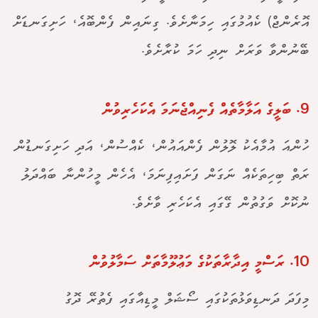
އޮރެންޖް) ކެއުމުގައި ހިމަނާށެވެ. ގިނައިން ފެންބޮއެ، ހަށިގަނޑަށް
ބޭނުންވާ ވަރަށް ނިދި ހަމަ ކުރާށެވެ.
9. ބަލީގެ އަލާމާތެއް ފެނިއްޖެނަމަ އެކަހެރިވުން
ހުންއަ އުމާއެކު ލޮލުން ފެންއައުން، ކެއްސުން، އަދި ހަށިގަނޑުން
ރަތް ބިހިތަކެއް ނަގަން ފަށައިފިނަމަ، އެހެން މީހުންނާ ބައްދަލު
ނުކޮށް ވަގުތުން ގޭގައި އެކަހެރި ވާށެވެ.
10. ރަސްމީ އިދާރާތަކުގެ މަޢުލޫމާތަށް ސަމާލުވުން
މިފަދަ ދަނޑިވަޅުތަކުގައި ސޯޝަލް މީޑިއާގައި ފެތުރޭ ދޮގު