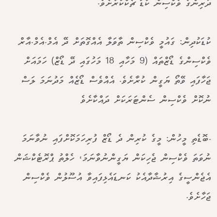
ދަރިންގެ ވެކްސިން ކާޑު ޗެކްކުރާށެވެ.
ކުޑަކުދިން: ގައުމީ ވެކްސިން ތާވަލާ އެއްގޮތަށް ދޭ އެމް.އެމް.އާރް
ވެކްސިންގެ ޑޯޒްތައް (9 މަހާއި 18 މަހުގައި ދޭ ޑޯޒް) ހަމައަށް
ޖަހާފައި ވޭތޯ ޔަގީން ކުރާށެވެ. އެއްވެސް ޑޯޒެއް މަދުނަމަ ލަސް
ނުކޮށް ވެކްސިން ސެންޓަރަކަށް ދައްކާށެވެ
.ބޮޑެތި މީހުން: މީގެ ކުރިން ދެ ޑޯޒް ފުރިހަމަކޮށްފައި ނުވާނަމަ
ނުވަތަ ވެކްސިން ޖެހިކަން ޔަގީންނުވާނަމަ، ހެލްތު ޕްރޮޓެކްޝަން
އެޖެންސީގެ އިރުޝާދާއެކު ކަނޑައެޅިފައިވާ އުސޫލުން ވެކްސިން
ޖަހާށެވެ.