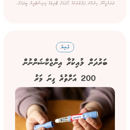
ތަރައްގީކޮށް ހިންގާނެ ފަރާތްތަކެއް ހޯދުމަށް ޓޫރިޒަމް މިނިސްޓްރީން ބީލަމަށް...
ދުނިޔެ
ބަރުދަން ލުއިކުރާ އިންޖެކްޝަންނުން
200 އަށްވުރެ ގިނަ މަރު