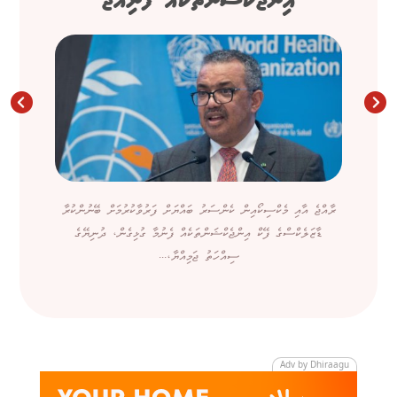
އިންޖެކްޝަންތަކެއް ފެނިއްޖެ
ރާއްޖެ އާއި މެކްސިކޯއިން ކެންސަރު ބައްޔަށް ފަރުވާކުރުމަށް ބޭނުންކުރާ
ޑާޒަލެކްސްގެ ފޭކް އިންޖެކްޝަންތަކެއް ފެނުމާ ގުޅިގެން، ދުނިޔޭގެ
ސިއްހަތު ޖަމިއްޔާ،...
Adv by Dhiraagu