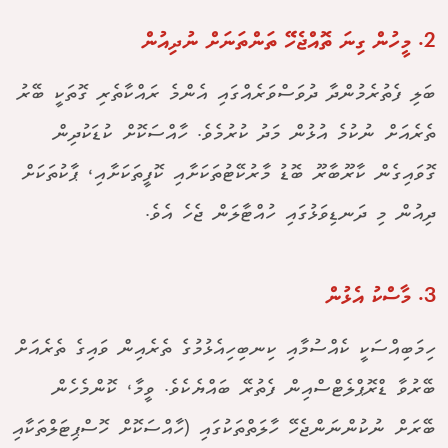
2. މީހުން ގިނަ ތޮއްޖެހޭ ތަންތަނަށް ނުދިއުން
ބަލި ފެތުރެމުންދާ ދުވަސްވަރެއްގައި އެންމެ ރައްކާތެރި ގޮތަކީ ބޭރު
ތެރެއަށް ނުކުމެ އުޅުން މަދު ކުރުމެވެ. ހާއްސަކޮށް ކުޑަކުދިން
ގޮވައިގެން ކާރޫބާރޫ ބޮޑު މާރުކޭޓުތަކަށާއި ކޮފީތަކަށާއި، ޕާކުތަކަށް
ދިއުން މި ދަނޑިވަޅުގައި ހުއްޓާލަން ޖެހެ އެވެ.
3. މާސްކު އެޅުން
ހިމަބިއްސަކީ ކެއްސުމާއި ކިނބިހިއެޅުމުގެ ތެރެއިން ވައިގެ ތެރެއަށް
ބޭރުވާ ޑްރޮޕްލެޓްސްއިން ފެތުރޭ ބައްޔެކެވެ. ވީމާ، ކޮންމެހެން
ބޭރަށް ނުކުންނަންޖެހޭ ހާލަތްތަކުގައި (ހާއްސަކޮށް ހޮސްޕިޓަލްތަކާއި