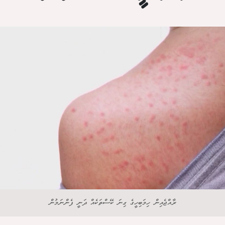
ރާއްޖެއިން ހިމަބިހީގެ ގިނަ ކޭސްތަކެއް ދަނީ ފެންނަމުން