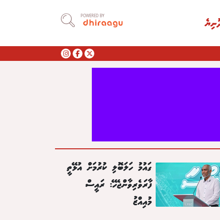
POWERED BY
ުނިޔެ
ގައުމު ހަލަބޮލި ކުރުމަށް އުޅޭތީ
ފާރަވެރިވާންޖެހޭ: ރައީސް
މުއިއްޒު