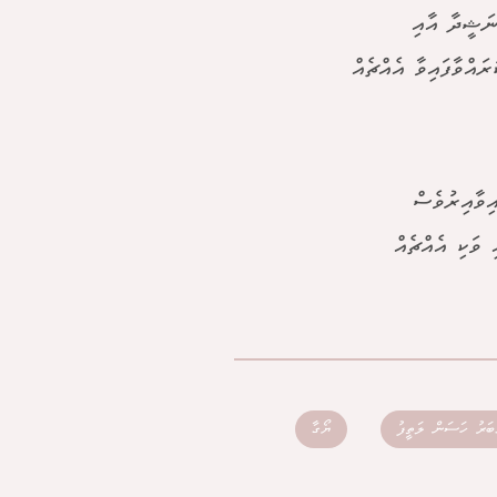
ނަޝީދާ އާއި
ައްވާފައިވާ އެއްޗެއް
އިވާއިރުވެސް
 ވަކި އެއްޗެއް
ްބަރު ހަސަން ލަތީފު
ޔޯގާ