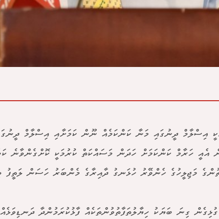
ކީ އިސްލާމް ދީނުގައި މަނާ ކަންކަމެއް ނޫން ކަމަށާއި އިސްލާމް ދީނުގަ
ް އެއީ ހަރާމް ކަންކަމަށް ހަދަން މަސައްކަތް ކުރުމަކީ ކޮށްގެންވާނެ ކަމ
ުންގެ މަޖިލީހުގެ ހެންވޭރު ހުޅަނގު ދާއިރާގެ މެންބަރު ހަސަން ލަތީފު ވިދ
ގުޅިގެން ގިނަ ބަޔަކު ހިޔާލުތަފާތުވުންތަކެއް ފާޅުކުރަމުންދާ ދަނޑިވަޅެއް