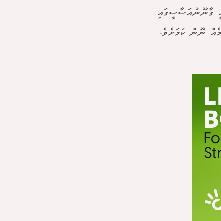
އީ ގާނޫނުއަސާސީގައި
ެއް ނޫން ކަމަށެވެ.