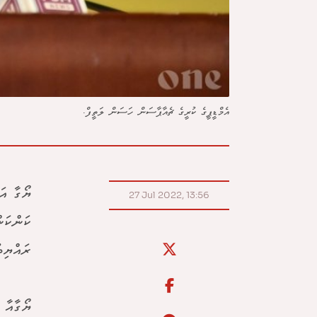
އެމްޑީޕީގެ ކުރީގެ ޗެއާޕާސަން ހަސަން ލަތީފް.
ޔޯގާ އަ
27 Jul 2022, 13:56
ކަންކަނ
ރައްޔިތ
ޔޯގާއާ 