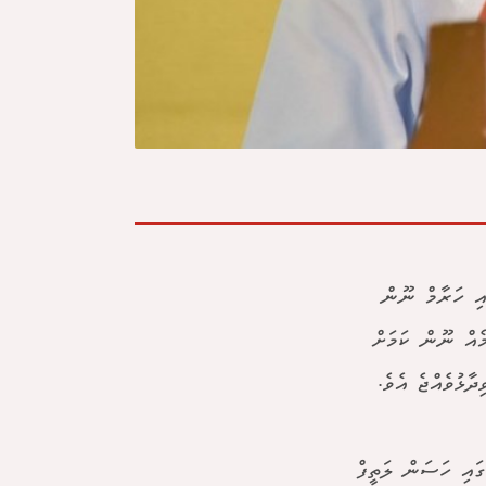
އި ހަރާމް ނޫން
ެއް ނޫން ކަމަށް
ާޅުވެއްޖެ އެވެ.
ގައި ހަސަން ލަތީފް