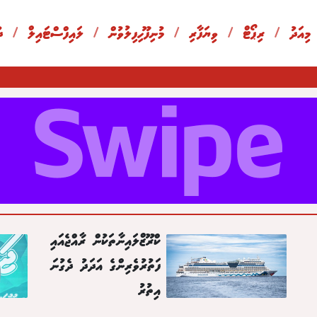
 މިއަދު
/
ރިޕޯޓް
/
ވިޔަފާރި
/
މުނިފޫހިފިލުވުން
/
ލައިފްސްޓައިލް
/
ދ
ކްރޫޒްލައިނާތަކުން ރާއްޖެއައި
ފަތުރުވެރިންގެ އަދަދު ދެގުނަ
އިތުރު