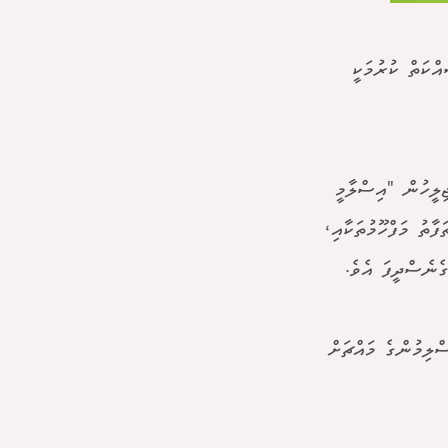
ްކަތް ކުރުމަކީ
ިލީހުން "އިސްލާމީ
ާތު މަފްހޫމުތަކާއި،
ެނެސްދީފަ އެވެ.
 އަކީ މުސްލިމުންގެ މައްޗަށް