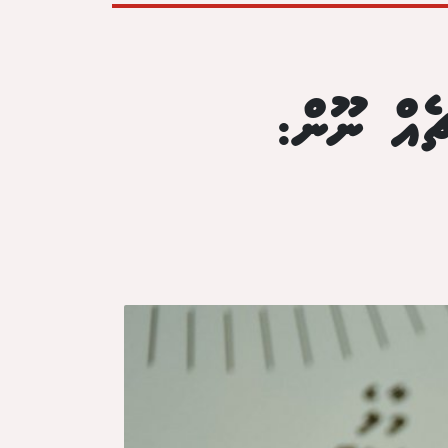
ޗެއް ނޫން: