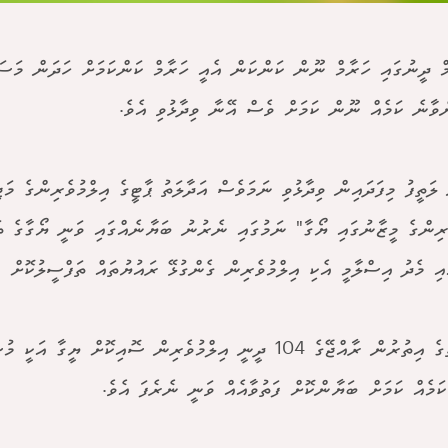
ް ދީނުގައި ހަރާމް ނޫން ކަންކަން އެއީ ހަރާމް ކަންކަމަށް ހަދަން މަސައ
ްވާނެ ކަމެއް ނޫން ކަމަށް ވެސް އޭނާ ވިދާޅުވި އެވެ.
ލަތީފު މިފަދައިން ވިދާޅުވި ނަމަވެސް އަދާލަތު ޕާޓީގެ އިލްމުވެރިންގެ މަޖ
ެރިންގެ މީޒާނުގައި ޔޯގާ" ނަމުގައި ނެރުނު ބަޔާނެއްގައި ވަނީ ޔޯގާގެ ތަފ
އި މެދު އިސްލާމީ އެކި އިލްމުވެރިން ގެންގުޅޭ ރައުޔުތައް ތަފްސީލުކޮށް ގ
އަދާލަތުގެ އިތުރުން ރާއްޖޭގެ 104 ދީނީ އިލްމުވެރިން ސޮއިކޮށް ޔީގާ
ކަމެއް ކަމަށް ބަޔާންކޮށް ފަތުވާއެއް ވަނީ ނެރެފަ އެވެ.