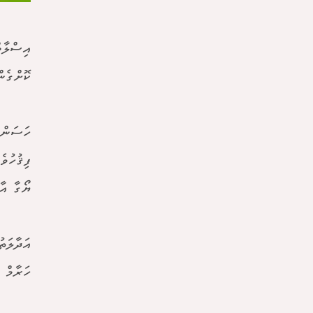
އިސްލާމ
ކޮށްގެނ
ހަސަން 
ފިޤުހުވ
ޔޯގާ އާ
ހަރާމް 