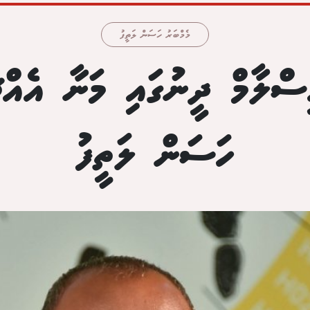
މެމްބަރު ހަސަން ލަތީފު
ސްލާމް ދީނުގައި މަނާ އެއް
ހަސަން ލަތީފު