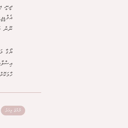
ދީނީ އި
އެމްޑީޕ
ނޫން ކަ
ޔޯގާ މަ
އިސްލާމ
ހާމަކޮށ
ރާއްޖެ މިއަދު