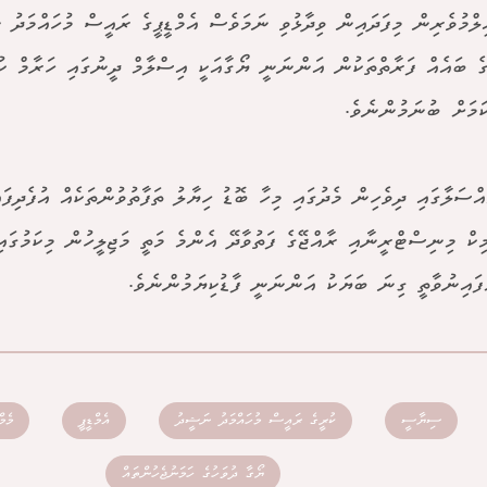
ލްމުވެރިން މިފަދައިން ވިދާޅުވި ނަމަވެސް އެމްޑީޕީގެ ރައީސް މުހައްމަދު 
ީގެ ބައެއް ފަރާތްތަކުން އަންނަނީ ޔޯގާއަކީ އިސްލާމް ދީނުގައި ހަރާމް ކުރ
މަށް ބުނަމުންނެވެ.
އްސަލާގައި ދިވެހިން މެދުގައި މިހާ ބޮޑު ހިޔާލު ތަފާތުވުންތަކެއް އުފެދިފަ
ިކް މިނިސްޓްރީނާއި ރާއްޖޭގެ ފަތުވާދޭ އެންމެ މަތީ މަޖިލީހުން މިކަމުގައި
ްފައިނުވާތީ ގިނަ ބަޔަކު އަންނަނީ ފާޑުކިޔަމުންނެވެ.
ސިޔާސީ
ކުރީގެ ރައީސް މުހައްމަދު ނަޝީދު
އެމްޑީޕީ
މެމ
ޔޯގާ ދުވަހުގެ ހަމަނުޖެހުންތައް