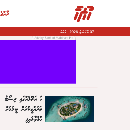
ރާއްޖެ
07 އޯގަސްޓް 2026
·
ހުކުރު
Adv by Bank of Maldives Plc
|
ހަ އަތޮޅެއްގައި ރިސޯޓު
ތަރައްގީކުރަން ބީލަމަށް
ހުޅުވާލައިފި