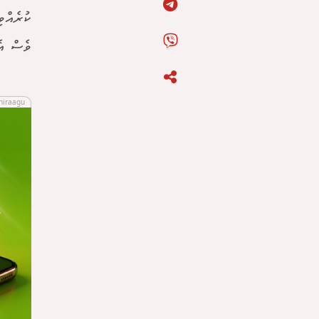
ކުރެއްވ
ވެސް އެ
hiraagu