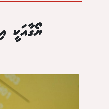
ޔޯގާއަކީ އި