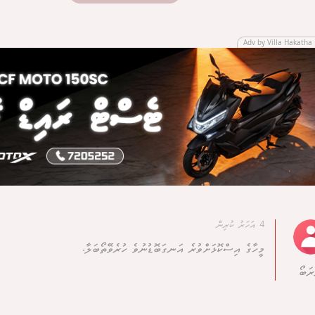
Adv by Villa Hakatha 
4 އަހަރު ކުރިން
މީހާގެ އިސްކޮޅަށްވުރެ އަނގަބޮޑުނުވެ ހުރެވޭތޯބަލާ.
ރަބޯ