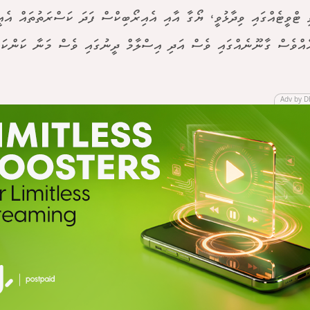
ި ޓްވީޓެއްގައި ވިދާޅުވީ، ޔޯގާ އާއި އެއިރޯބިކްސް ފަދަ ކަސްރަތުތައް އެ
އްވެސް ގާނޫނެއްގައި ވެސް އަދި އިސްލާމް ދީނުގައި ވެސް މަނާ ކަންކަމ
Adv by D