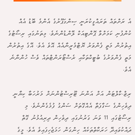
އެ ރަށްތައް ތަރައްގީކުރަނީ ސިންގަޕޫރުގެ އެންމެ ބޮޑު އެއް
ކުންފުނި ކަމަށްވާ ޕޮންޓިއަކް ލޭންޑުންނެވެ. މިތަނުގައި ރިސޯޓުގެ
އިތުރުން މަތީ ފެންވަރު ޔޮޓްމެރީނާއެއް އޮވެ އެވެ. އޭގެ އިތުރުން
މަތީ ފެންވަރުގެ ބުޓީކްތަކާއި ރެސްޓޯރަންޓްތައް ވެސް ހުންނާނެ
އެވެ.
ރިޒް-ކާލްޓަން އަށް އަންނަ ޓޫރިސްޓުންނަށް މަރުހަބާ ކިޔާނީ
ދިވެހިންގެ ސަގާފަތާ އެއްގޮތަށް ސަންގު ފުމެގެންނެވެ. މި
ރިސޯޓުގައި 11 ވަނަ ގަރުނުގައި ދިވެހިން ދިރިއުޅުނު ގޮތް
ދައްކުވައިދޭ ހަރަކާތްތަކެއް ހިންގަން ހަމަޖެހިފައިވެ އެވެ. މީގެ