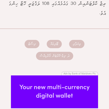
ރިޒް ކާލްޓަންއިން 30 ގައުމެއްގައި 108 ލަގްޒަރީ ހޮޓާ ހިންގަ
އެވެ.
ވިޔަފާރި
ޓޫރިޒަމް
ރިސޯޓު
ދަ ރިޒް-ކާލްޓަން މޯލްޑިވްސް
Adv by Bank of Maldives Plc