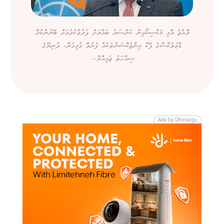
ރާއްޖެ އާއި މެކްސިކޯއިން ކެންސަރު ބައްޔަށް ފަރުވާކުރުމަށް ބޭނުންކުރާ
ޑާޒަލެކްސްގެ ފޭކް އިންޖެކްޝަންތަކެއް ފެނުމާ ގުޅިގެން، ދުނިޔޭގެ
ސިއްހަތު ޖަމިއްޔާ،...
Adv by Dhiraagu