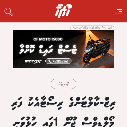
Adv by Villa Hakatha Pvt. Ltd
ޓޫރިޒަމް
ރިޒް-ކާލްޓަންގެ ރިސޯޓާއެކު ފަރި
މޯލްޑިވްސް ޖޫން 1ގައި ހުޅުވަނީ