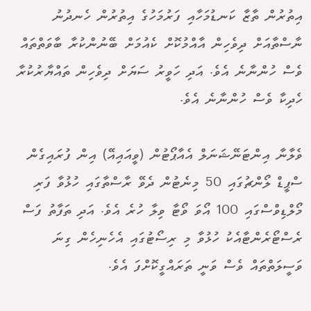
އިތުރުން ތާޒާ ކަނޑުމަހާއި ފަރުމަހުގެ އިތުރުން ހެނދުނު
ނާސްތާއަށް ދިވެހިން އާއްމުކޮށް ކެއުމަށް ބޭނުންކުރާ ބާވަތްތައް
ވެސް ހުންނާނެ އެވެ. އަދި ހަވީރު ސަޔަށް ދިވެހިން ތައްޔާރުކުރާ
ހެދިކާ ވެސް ހުންނާނެ އެވެ.
ވެލާނާ އިންޓަނޭޝަނަލް އެއާޕޯޓުން (ވީއައިއޭ) އިން ފުރައިގެން
ސްޕީޑް ލޯންޗުގައި 50 މިނެޓުން ދެވޭ ރާސްތާގައި ހުޅުވާ ފަރި
މޯލްޑިވްސްގައި 100 އޯވަ ވޯޓާ ވިލާ ހުރެ އެވެ. އަދި ތަފާތު ފަސް
ރެސްޓޯރެންޓާއެކު ހުޅުވާ މި ރިސޯޓުގައި އެހެނިހެން ގިނަ
ވަސީލަތްތައް ވެސް ވަނީ ތަރައްގީކޮށްފަ އެވެ.