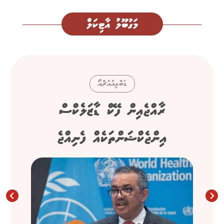
މަގުބޫލު އާޓިކަލް
ޑަބްލިއުއެޗްއޯ
ރާއްޖެއިން ފޭކް ޑާޒަލެކްސް
އިންޖެކްޝަންތަކެއް ފެނިއްޖެ