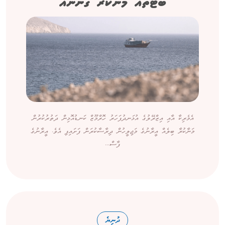
ބޯޓުތައް މަނާކުރާ ގާނޫނެއް
އެމެރިކާ އާއި އިޒްރޭލުގެ އުޅަނދުފަހަރު ހޮރްމޫޒް ކަނޑުއޮޅިން ދަތުރުކުރުން
މަނާކުރާ ބިލެއް އީރާނުގެ މަޖިލީހުން ދިރާސާކުރަން ފަށައިފި އެވެ. އީރާނުގެ
ފާސް...
ދުނިޔެ