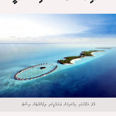
މާލެ އަތޮޅުގައި ހިއްކައިގެން ތަރައްގީކުރި ރިޒްކާލްޓަން ރިސޯޓު.