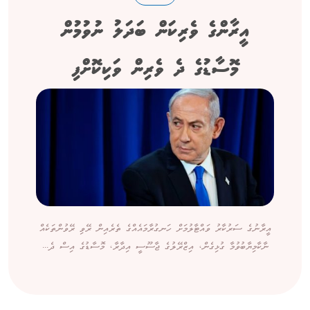
އީރާންގެ ވެރިކަން ބަދަލު ނުވުމުން
މޮސާޑުގެ ދެ ވެރިން ވަކިކޮށްފި
އީރާނުގެ ސަރުކާރު ވައްޓާލުމަށް ހަނގުރާމައެއްގެ ތެރެއިން ރޭވި ރޭވުންތަކެއް
ނާކާމިޔާބުވުމާ ގުޅިގެން، އިޒްރޭލުގެ ޖާސޫސީ އިދާރާ، މޮސާޑުގެ އިސް ދެ...