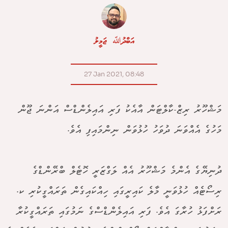
އަބްދުﷲ ޖަމީލު
27 Jan 2021, 08:48
މަޝްހޫރު ރިޒް-ކާލްޓަން އާއެކު ފަރި އައިލެންޑްސް އަންނަ ޖޫން
މަހުގެ އެއްވަނަ ދުވަހު ހުޅުވަން ނިންމައިފި އެވެ.
ދުނިޔޭގެ އެންމެ މަޝްހޫރު އެއް ލަގްޒަރީ ހޮޓެލް ބްރޭންޑްގެ
ރިސޯޓެއް ހުޅުވަނީ މާލެ ކައިރީގައި ހިއްކައިގެން ތަރައްގީކުރި ކ.
ރަށްފަޅު ހުރާގަ އެވެ. ފަރި އައިލެންޑްސްގެ ނަމުގައި ތަރައްގީކުރާ