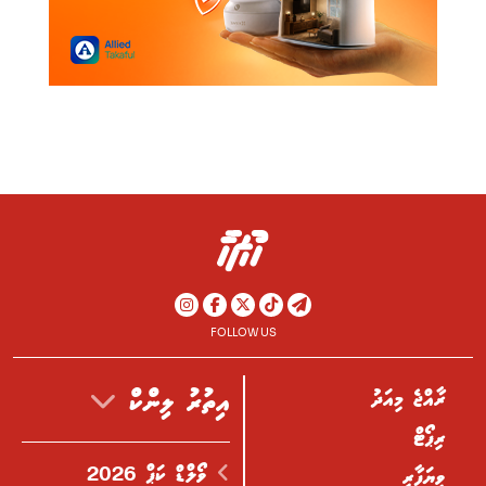
FOLLOW US
ރާއްޖެ މިއަދު
އިތުރު ލިންކް
ރިޕޯޓް
ވޯލްޑް ކަޕް 2026
ވިޔަފާރި