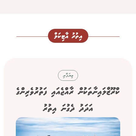
އިތުރު އާޓިކަލް
ވިޔަފާރި
ކްރޫޒްލައިނާތަކުން ރާއްޖެއައި ފަތުރުވެރިންގެ
އަދަދު ދެގުނަ އިތުރު