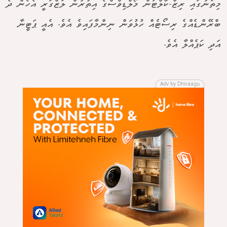
މިތަނުގައި ރިޒް-ކާލްޓަން މޯލްޑިވްސްގެ އިތުރުން ލަޒްގަރީ އެހެން ދެ
ބްރޭންޑެއްގެ ރިސޯޓެއް ހުޅުވަން ނިންމާފައިވެ އެވެ. އެއީ ޕަޓީނާ
އަދި ކަޕެއްލާ އެވެ.
Adv by Dhiraagu