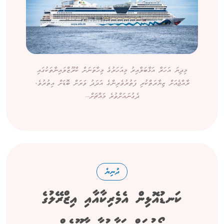
މިދިޔަ އަހަރާ އަޅާބަލާއިރު މިއަހަރުގެ މިހާތަނަށް ކްރޫޒްލައިނާތަކުގައި
ރާއްޖެއަށް ޒިޔާރަތްކުރި ފަތުރުވެރިންގެ އަދަދު ވަރަށް ބޮޑަށް އިތުރުވެ،
ދެގުނައަށްވުރެ މައްޗަށް...
ދުނިޔެ
ކަނޑުއޮޅިން އެމެރިކާއާއި އިޒްރޭލުގެ