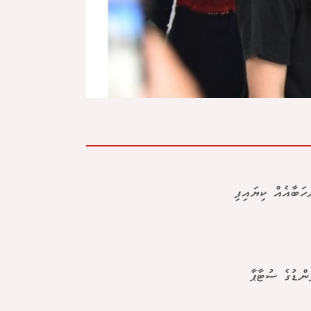
ަބާއެއް ކިޔައިފި
ންޑުގެ ސުޓާޕާ