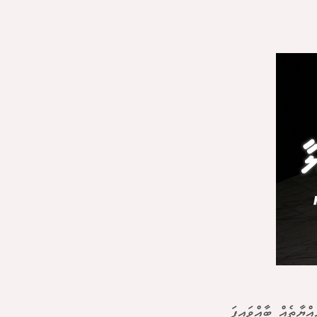
ްޔާތެއް ބާއްވައިފަ