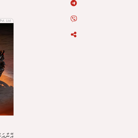
Pvt. Ltd
އޭނާއަށ