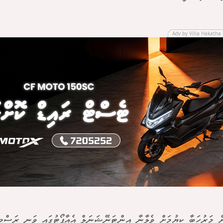
Adv by Villa Hakatha 
ް މަރުހަބާ ކިޔުމަށް ވެލާނާ އިންޓަނޭޝަނަލް އެއާޕޯޓުގައި ވަނީ ރަސްމިއ