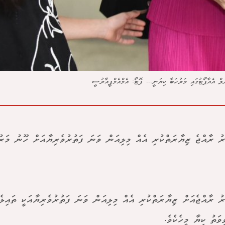
 އެއާޕޯޓުގައި މަރުހަބާ ކިޔަނީ... ފޮޓޯ: އެމްއެމްޕީއާރުސީ
ރު ރާއްޖެ ޒިޔާރަތްކުރި އެއް މިލިއަން ވަނަ ފަތުރުވެރިޔާއަށް ހޫނު މަރުހ
ރު ރާއްޖެއަށް ޒިޔާރަތްކުރި އެއް މިލިއަން ވަނަ ފަތުރުވެރިޔާއަކީ ތައިލެ
ވަތު ކިޔާ މީހެކެވެ.