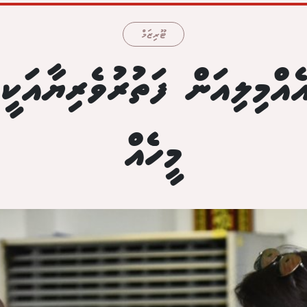
ޓޫރިޒަމް
ެއްމިލިއަން ފަތުރުވެރިޔާއަކީ 
މީހެެއް