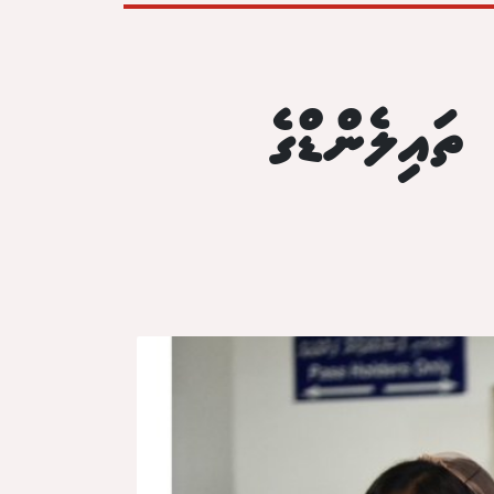
ތައިލެންޑްގެ