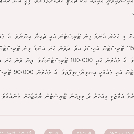
އައިސްފައިވަނީ އާއިލާއާ އެކު ޗުއްޓީ ހޭދަކޮށްލުމަށެވެ. މިއީ އޭނާ ރާއްޖ
.
ަށް މި އަހަރު އެންމެ ގިނަ ޓޫރިސްޓުން އައީ ޗައިނާ އިންނެވެ. އެ ގައ
115،000 ޓޫރިސްޓުން އައިސްފަ އެވެ. ދެވަނަ އަށް އެންމެ ގިނަ ޓޫރިސްޓު
އިންނެވެ. އެ ގައުމުން އައީ 100،000 ޓޫރިސްޓުންނެވެ. ތިން ވަނަ
 އައި ގައުމަކީ އިނގިރޭސިވިލާތެވެ. އެ ގައުމުން 90،000 ޓޫރިސްޓުން އަ އެވެ.
ުގެ އަމާޒަކީ މިއަހަރު ދެ މިލިއަން ޓޫރިސްޓުން ރާއްޖެއަށް ގެނައުމެވެ.
ޫރިޒަމް މިނިސްޓަރު
ޓޫރިސްޓުން
ޓޫރިޒަމް
މޯލްޑިވްސް މާކެޓިން އެނ