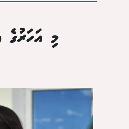
މި އަހަރުގެ އ