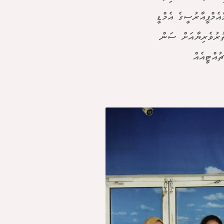
ެމްޕީއާރުސީގެ އެމްޑީ
ތުރުވެރިޔާއަށް ސަން
ުއްޓީއެއް