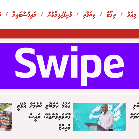
 މިއަދު
/
ރިޕޯޓް
/
ވިޔަފާރި
/
މުނިފޫހިފިލުވުން
/
ލައިފްސްޓައިލް
/
ދ
ަލި
ގައުމު ހަލަބޮލި ކުރުމަށް އުޅޭތީ
މަށް
ފާރަވެރިވާންޖެހޭ: ރައީސް
މުއިއްޒު