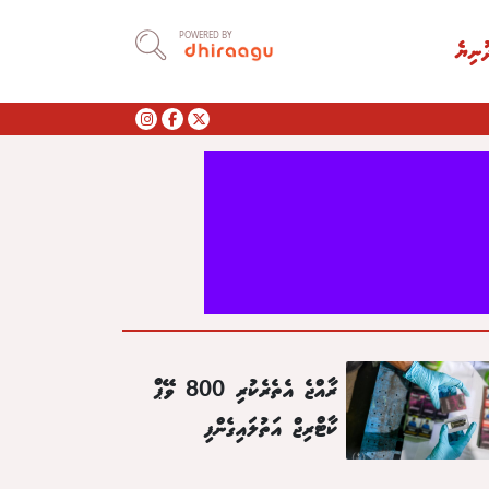
POWERED BY
ުނިޔެ
ރާއްޖެ އެތެރެކުރި 800 ވޭޕް
ކާޓްރިޖް އަތުލައިގެންފި