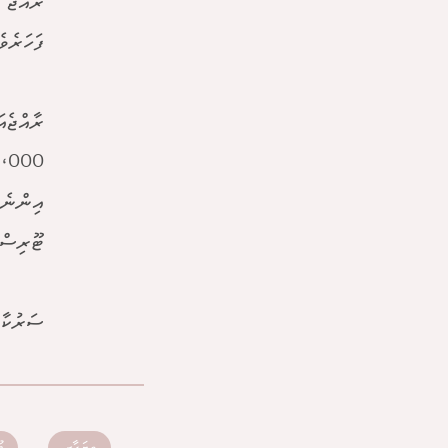
ރާއްޖެ 
ފަހަރެވެ
ރާއްޖެއ
ޓޫރިސްޓުން
ސަރުކާރ
ވިޔަފާރި
ޓ