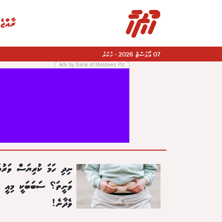
ރާއްޖެ
07 އޯގަސްޓް 2026
·
ހުކުރު
Adv by Bank of Maldives Plc
|
ނިދި ހަމަ ކުރިޔަސް ވަރުބ
ވަނީތަ؟ ސަބަބަކީ މިއީ ކަ
ވެދާނެ!