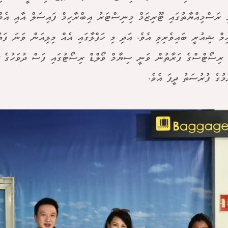
ި ރަސްމިއްޔާތުގައި ޓޫރިޒަމް މިނިސްޓަރު އިބްރާހިމް ފައިސަލް އާއި އެމްއ
ިމް ޝިއުރީ ބައިވެރިވި އެވެ. އަދި މި ހަފްލާގައި އެއް މިލިއަން ވަނަ ފަ
ރިސޯޓްސްގެ ފަރާތުން ވަނީ ސިޔާމް ވޯލްޑް ރިސޯޓުގައި ފަސް ދުވަހުގެ ޗ
މުގެ ފުރުސަތު ދީފަ އެވެ.