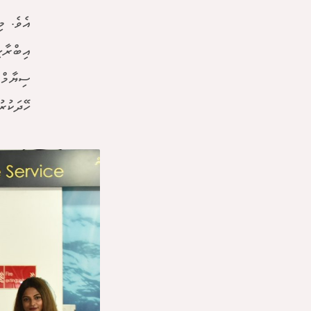
އެވެ. މ
އިބްރާހ
ސިޔާމް 
ހޭދަކުރު