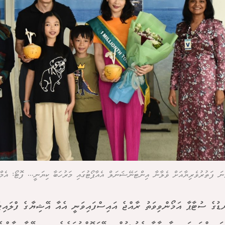
ނަ ފަތުރުވެރިޔާއަށް ވެލާނާ އިންޓަނޭޝަނަލް އެއާޕޯޓުގައި މަރުހަބާ ކިޔަނީ... ފޮޓޯ: އެމް
ްޑުގެ ސުޓާޕާ އަމޯންވިވަތު ރާއްޖެ އައިސްފައިވަނީ އެއާ އޭޝިޔާގެ ފްލައި