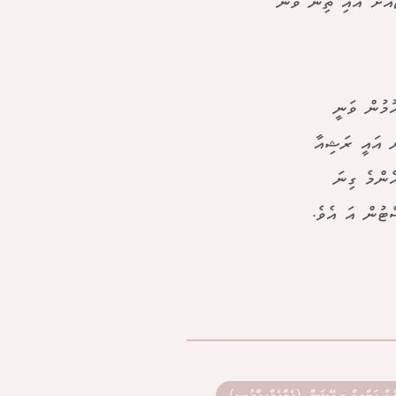
ެއަށް އައި ތިން ވަނަ
ުމުން ވަނީ
ން އައީ ރަޝިއާ
 އަށް އެންމެ ގިނަ
ްޑް ޕަބްލިކް ރިލޭޝަން (އެމްއެމްޕީއާރުސީ)