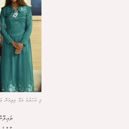
މި އަހަރުގެ އެއް މިލިއަން ވަ
ތައިލޭނ