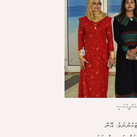
އެމްޕީއާރުސީ
ޓަކުންނެވެ. އޭނާ