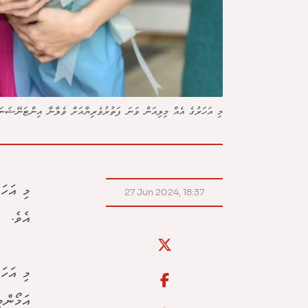
މި އަހަރުގެ އެއް މިލިއަން ވަނަ ފަތުރުވެރިޔާއަށް ވެލާނާ އިންޓަނޭޝަނަލް
މި އަހަ
27 Jun 2024, 18:37
އެވެ.
މި އަހަ
އަމޯންވި