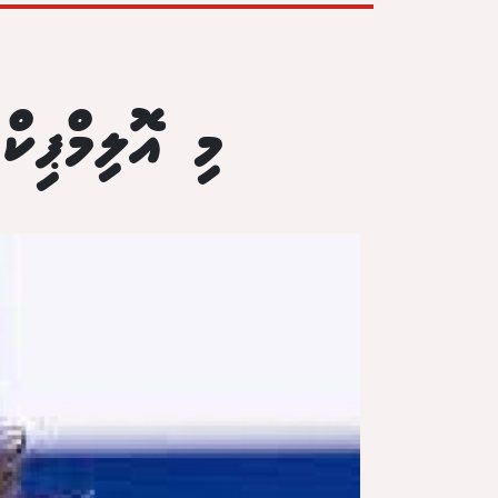
މި އޮލިމްޕިކް