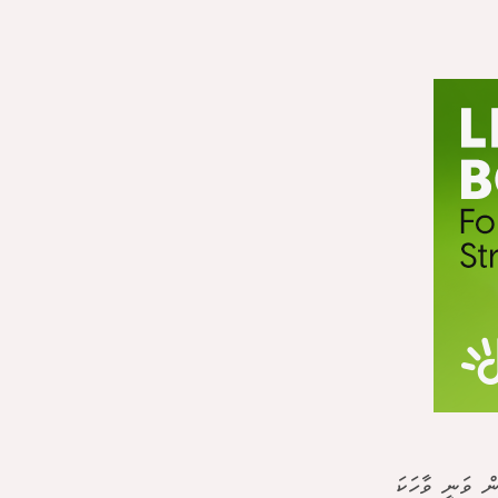
ުން ވަނީ ވާހަކަ