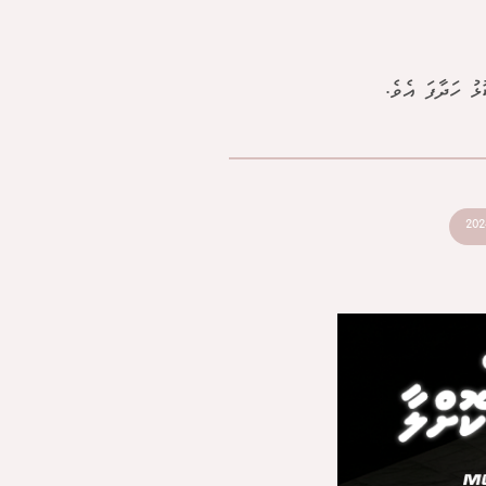
ު ހަދާފަ އެވެ.