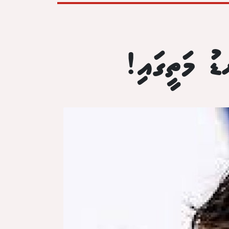
ޑު މަތީގައި!