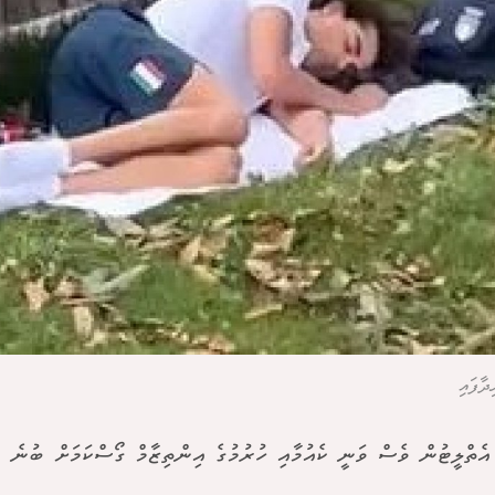
ާފައި
އެތްލީޓުން ވެސް ވަނީ ކެއުމާއި ހުރުމުގެ އިންތިޒާމް ގޯސްކަމަށް ބުނެ މ