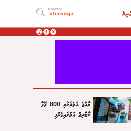
POWERED BY
ުނިޔެ
ރާއްޖެ އެތެރެކުރި 800 ވޭޕް
ކާޓްރިޖް އަތުލައިގެންފި