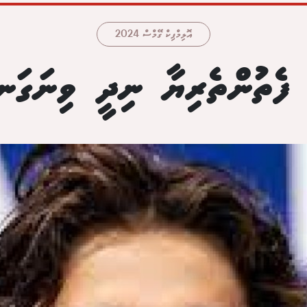
އޮލިމްޕިކް ގޭމްސް 2024
 ފެތުންތެރިޔާ ނިދީ ވިނަގަނ