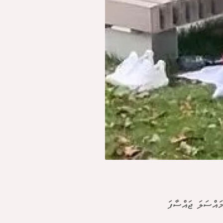
ައްސަލަ ޖައްސާފަ