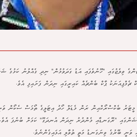
ުންގެ ވިލެޖުގައި "ހޫނުވެފައި އަޑު ގަދަވުމުން" ނިދި ގެއްލުނު ކަމުގެ ޝަކު
ިކް ޗެމްޕިއަނަކު ޕާކް ބެންޗެއް ކައިރީގައި ނިދަން ފަށައިފި އެވެ.
މީޓަރު ބެކްސްރޯކްއިން ރަން މެޑަލް ހޯދު އިޓަލީގެ ތޯމަސް ސެކޯން ވަނ
ޭޝަންގައި "ރޭގަނޑާއި މެންދުރު ނިދަން އުނދަގޫ" ކަމަށް ބުނެފަ އެވެ.
ި ވަނީ ބޭރުގެ ވިނަގަނޑު މަތީ ތުވާލި އަޅައިގެންނެވެ.