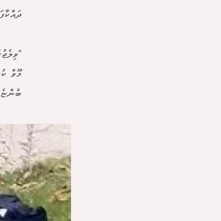
ދައްކާފަ
"ވިލެޖު
މޫވް ކު
ބުންޏެވ