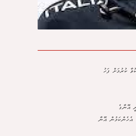
ވާ ކުރުމަށް ފަހު
ީ އޭނާގެ
 އެހެންކަމުން އޭނާ