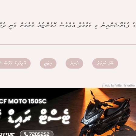
ެ ފެޑެރޭޝަންއިން މި ކަމާމެދު އެއްވެސް ކޮމެންޓެއް ކުރުމަށް ވަނީ ދެކޮޅ
ބޭރު ކުޅިވަރު
ދުނިޔެ
އިޓަލީ
އޮލިމްޕިކް ގޭމްސް 2024
Adv by Villa Hakatha 