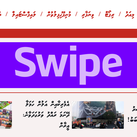
 މިއަދު
/
ރިޕޯޓް
/
ވިޔަފާރި
/
މުނިފޫހިފިލުވުން
/
ލައިފްސްޓައިލް
/
ދ
އެމެރިކާއިން އަލުން ހަމަލާ
ރު
ދޭނަމަ ރައްދު ވަރުގަދަވާނެ:
ަބު!
އީރާން