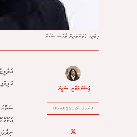
އިޓަލީގެ ފެތުންތެރިޔާ ތޯމަސް ސެކޯން
އެތުލީޓ
އޮލިމްޕ
އައިޝަތު އަމާނީ ސަމީރު
ސަތޭކަ 
06 Aug 2024, 06:48
އެކޮމޮޑ
ނިދާފައ