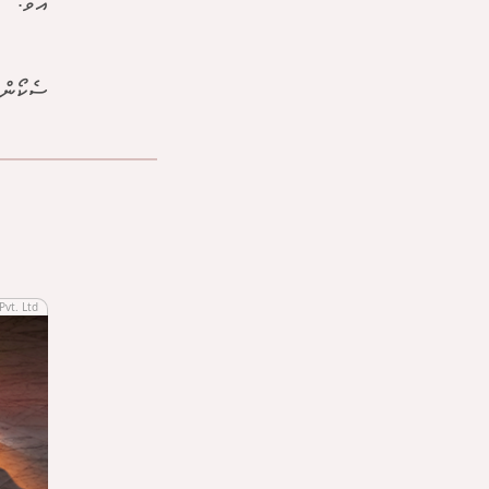
އެވެ.
ސެކޯންގ
Pvt. Ltd