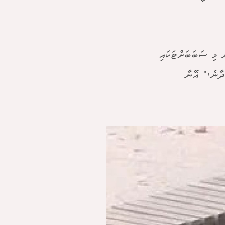
ް މި ސަބަބަށްޓަކައި
ދާނެ،" އޭނާ