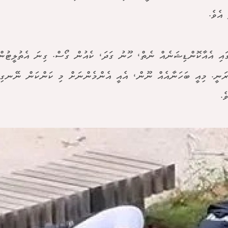
 އެވެ.
ގައި އެއާކޮންޑިޝަނެއް ނެތް، ހޫނު ގަދަ، ކެއުން ގޯސް. ގިނަ އެތުލީޓުނ
ރަނީ. މިއީ ބަހަނާއެއް ނޫން، އެއީ އެންމެންނަށް މި ކަންކަން ނޭނގި
ެ.