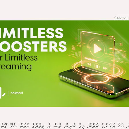
Adv by D
އުމުރުން 23 އަހަރުގެ ޒުވާނާ މީގެ ކުރިން ވެސް އެ ވިލެޖުގެ ހާލަތާ ބެހޭ ގޮތ