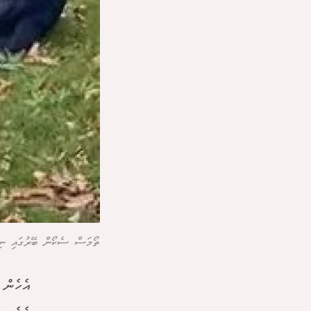
ތޯމަސް ސެކޯން ބޭރުގައި ނިދ
އެހެން 