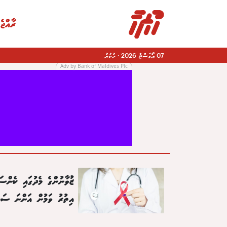
ރާއްޖެ
07 އޯގަސްޓް 2026
·
ހުކުރު
Adv by Bank of Maldives Plc
|
ޒުވާނުންގެ މެދުގައި ކެންސަ
އިތުރު ވަމުން އަންނަ ސަބ