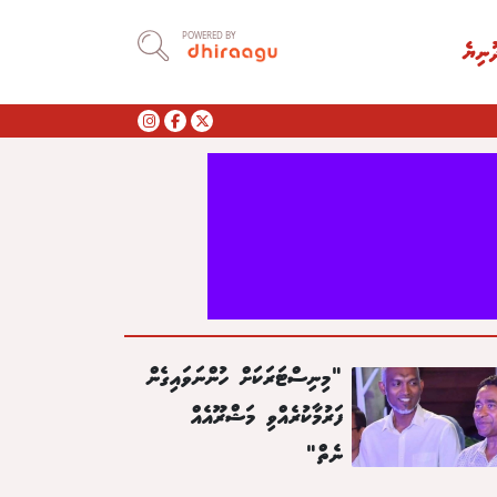
POWERED BY
ުނިޔެ
"މިނިސްޓަރަކަށް ހުންނަވައިގެން
ފަރުމާކުރެއްވި މަޝްރޫއެއް
ނެތް"