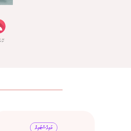
ކޮރ
ލައިފްސްޓައިލް