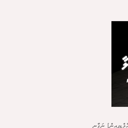
މްޑީޕީީއިން] ނަގާނީ