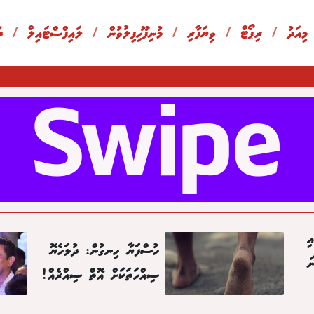
 މިއަދު
/
ރިޕޯޓް
/
ވިޔަފާރި
/
މުނިފޫހިފިލުވުން
/
ލައިފްސްޓައިލް
/
ދ
ި
ހުސްފަޔާ ހިނގުން: ދުޅަހެޔޮ
ަ
ސިއްހަތަކަށް އޮތް ސިއްރެއް!