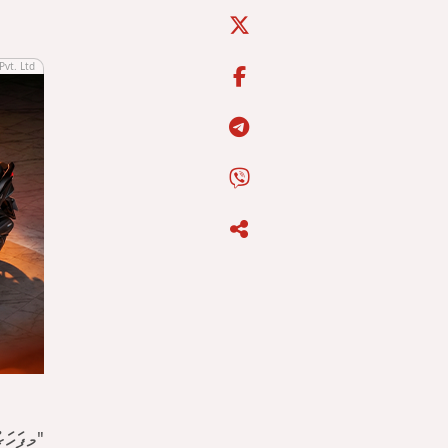
Pvt. Ltd
"މިފަހަ