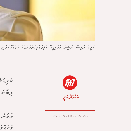
ކުރީގެ ރައީސް ނަޝީދު އެމްޑީޕީއާ ގުޅިވަޑައިގަތުމަށްފަހު އުފާފާޅުކުރަނީ 
ލިބޭނެ 
އަހުމަދު އަލީ
އަލުން 
23 Jun 2025, 22:35
މުހައްމަދު