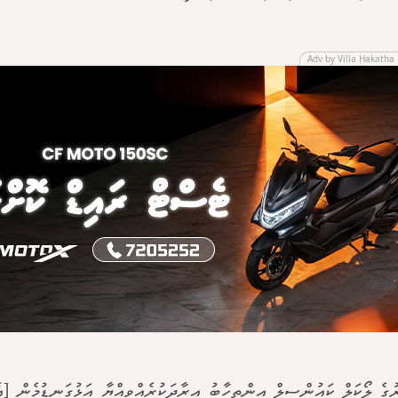
Adv by Villa Hakatha 
ރުގެ ލޯކަލް ކައުންސިލް އިންތިހާބު އިރާދަކުރެއްވިއްޔާ އަޅުގަނޑުމެން [އެ