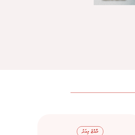
ރާއްޖެ މިއަދު