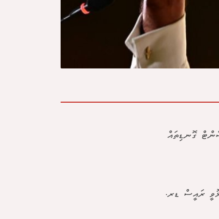
 ކައުންސިލް އިންތިހާބުގައި އިދިކޮޅު އެމްޑީޕީއަށް 80 ޕަސެންޓް ގޮނޑިތައް
ދާޅުވީ ރައީސް ޑރ.