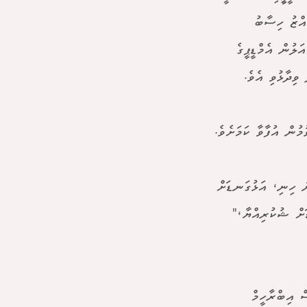
އްޒު ހިސާބު
 ފަހު އަލުން އެމްޑީޕީގެ
ވިދާޅުވި އެވެ.
މުން އުފާވާ ކަމަށެވެ.
ަ ހިނި، އަޅުގަނޑަށް
ަށް ޝުކުރިއްޔާ،"
ް އިބްރާހީމް