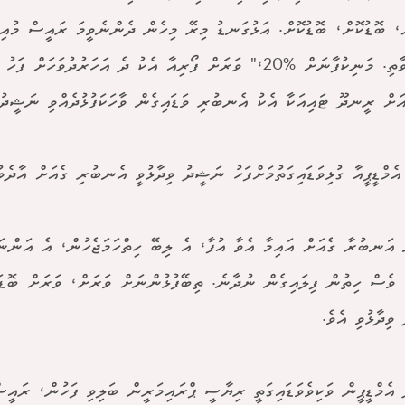
ް، ބޮޑުކޮށް، ބޮޑުކޮށް. އަޅުގަނޑު މިރޭ މިހެން ދެންނެވީމަ ރައީސް މުއި
ޖައްސަވާތި. މަނިކުފާނަށް %20،" ވަރަށް ފޯރިއާ އެކު ދެ އަހަރުދުވަހަށް
ްއަށް ރީނދޫ ޓައިއަކާ އެކު އެނބުރި ވަޑައިގެން ވާހަކަފުޅުދެއްވި ނަޝީދު 
އެމްޑީޕީއާ ގުޅިވަޑައިގަތުމަށްފަހު ނަޝީދު ވިދާޅުވީ އެނބުރި ގެއަށް އާދެވު
 އަނބުރާ ގެއަށް އައިމާ އެވާ އުފާ، އެ ލިބޭ ހިތްހަމަޖެހުން، އެ އަންނ
ު ވެސް ހިތުން ފިލައިގެން ނުދާނެ. ތިބޭފުޅުންނަށް ވަރަށް، ވަރަށް ބޮޑ
ވިދާޅުވި އެވެ.
އެމްޑީޕީން ވަކިވެވަޑައިގަތީ ރިޔާސީ ޕްރައިމަރީން ބަލިވި ފަހުން، ރައީސ