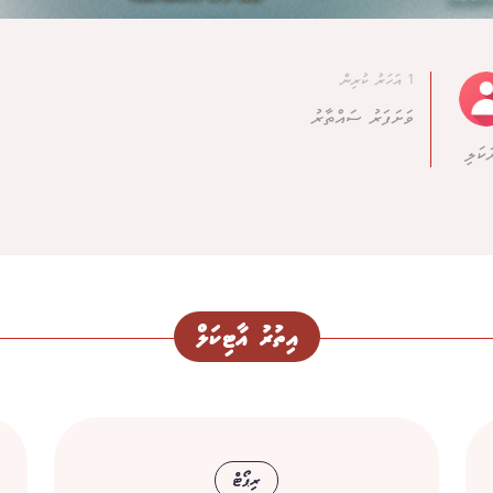
1 އަހަރު ކުރިން
ވަށަފަރު ސައްތާރު
ަކަލި
އިތުރު އާޓިކަލް
ރިޕޯޓް