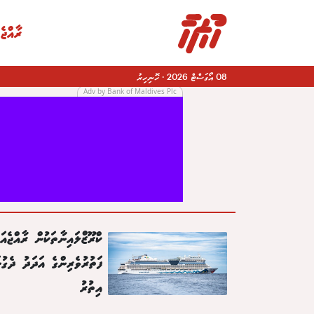
ރާއްޖެ
08 އޯގަސްޓް 2026
·
ހޮނިހިރު
Adv by Bank of Maldives Plc
|
ކްރޫޒްލައިނާތަކުން ރާއްޖެއައ
ފަތުރުވެރިންގެ އަދަދު ދެގުނ
އިތުރު