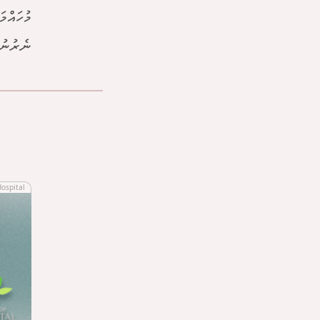
މުހައްމ
ނެރުނު ރ
Hospital