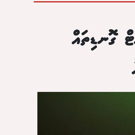
ބުގައި 80 ޕަސެންޓް ގޮނޑިތައް