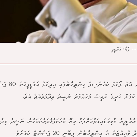
--- ފޮޓޯ: އެމްޑީޕީ
ކުރިއަށް އޮތް ލޯކަލް
ކަމަށް ކުރީގެ ރައީސް މުހައްމަދު ނަޝީދު ވިދާޅުވެއްޖެ އެވެ.
އެމްޑީޕީއާ ގުޅިވަޑައިގަތުމަށްފަހު މިރޭ ވާހަކަފުޅުދައްކަވަމުން ނަޝީދު ވި
 މުއިއްޒަށް އެ އިންތިހާބުން ލިބޭނީ 20 ޕަސެންޓް ކަމަށެވެ.