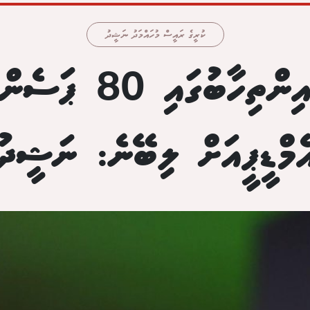
ކުރީގެ ރައީސް މުހައްމަދު ނަޝީދު
ކައުންސިލް އިންތިހާ
ެމްޑީޕީއަށް ލިބޭނެ: ނަޝީދު