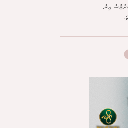
ކްރެޓްސް އިން