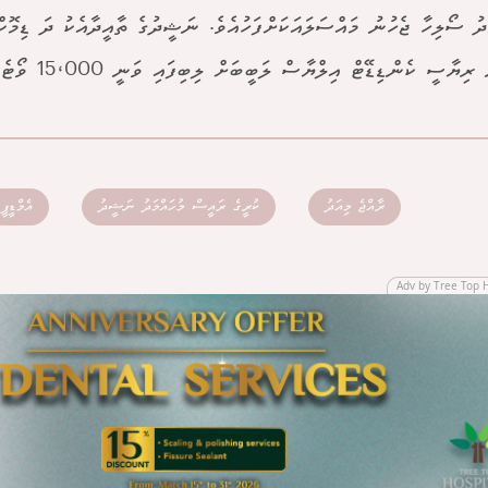
ަދު ސޯލިހާ ޖެހުނު މައްސަލައަކަށްފަހުއެވެ. ނަޝީދުގެ ތާއީދާއެކު ދަ ޑިމޮ
ިޔާސީ ކެންޑިޑޭޓް އިލްޔާސް ލަބީބަށް ލިބިފައި ވަނީ 15،000 ވޯޓެވެ.
ރާއްޖެ މިއަދު
ކުރީގެ ރައީސް މުހައްމަދު ނަޝީދު
އެމްޑީޕީ
Adv by Tree Top 