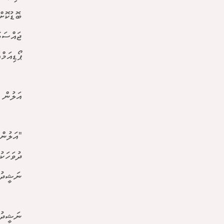
ބޮޑުކޮށ
ޕޯޑިއަމ
އަލުން 
"އަލުން
ދުވަހަކ
ނަޝީދު 
ނަޝީދު 