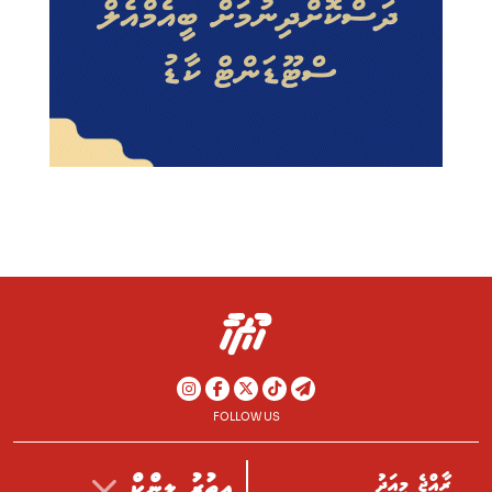
FOLLOW US
ރާއްޖެ މިއަދު
އިތުރު ލިންކް