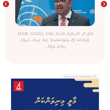
ރާއްޖެ އާއި މެކްސިކޯއިން ކެންސަރު ބައްޔަށް ފަރުވާކުރުމަށް ބޭނުންކުރާ
ޑާޒަލެކްސްގެ ފޭކް އިންޖެކްޝަންތަކެއް ފެނުމާ ގުޅިގެން، ދުނިޔޭގެ
ސިއްހަތު ޖަމިއްޔާ،...
Adv by Bank of Maldives Plc