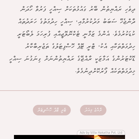
ދިވެހި ރައްޔިތުން ބޭރު ގައުމުތަކަށް ސިއްހީ ފަރުވާ ހޯދަން
ދާންޖެހޭ ސަބަބު މަދުކުރުމާއި، ސިއްހީ ހިދުމަތުގެ ހަރަދުތައް
ކުޑަކުރުމެވެ. އެންމެ ޒަމާނީ ޓެކްނޮލޮޖީއާއި ފުރިހަމަ ލެބޯޓަރީ
ހިދުމަތްތަކާއި އެކު، ޓްރީ ޓޮޕް ހޮސްޕިޓަލުގެ ތަޖުރިބާކާރު
ޑޮކްޓަރުންގެ އަމާޒަކީ ރާއްޖޭގެ ރައްޔިތުންނަށް ގިނަގުނަ ސިއްހީ
ޚިދުމަތްތަކެއް ފޯރުކޮށްދިނުމެވެ.
ރާއްޖެ މިއަދު
ޓްރީ ޓޮޕް ހޮސްޕިޓަލް
Adv by Villa Hakatha Pvt. Ltd