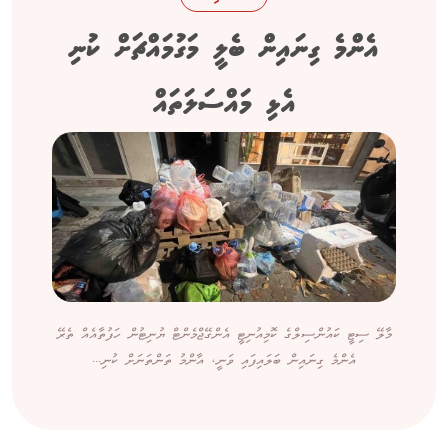
އެންމެ ގިނައިން ބެލީ މަގުމައްޗަށް ކުނި
އެޅި މައްސަލަތައް
މާލޭ ސިޓީ ކައުންސިލްގެ ކޮމިއުނިޓީ އެންގޭޖްމެންޓް ޔުނިޓުން ހަފުތާއެއް ތެރޭ
އެންމެ ގިނައިން ބަލައިފައި ވަނީ، އާންމު ތަންތަނަށް ކުނި...