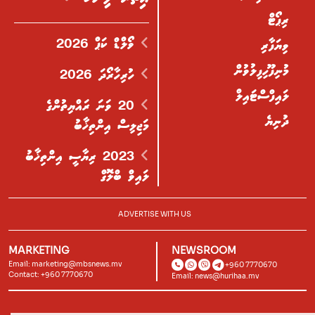
ރިޕޯޓް
ވޯލްޑް ކަޕް 2026
ވިޔަފާރި
މުނިފޫހިފިލުވުން
ހުރިހާރޯދަ 2026
ލައިފްސްޓައިލް
20 ވަނަ ރައްޔިތުންގެ
ދުނިޔެ
މަޖިލިސް އިންތިޚާބު
2023 ރިޔާސީ އިންތިޚާބު
ލައިވް ބްލޮގް
ADVERTISE WITH US
MARKETING
NEWSROOM
Email:
marketing@mbsnews.mv
+960 7770670
Contact: +960 7770670
Email:
news@hurihaa.mv