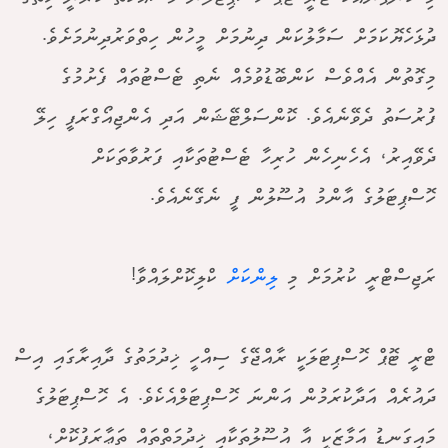
ދުޅަހެޔޮކަމަށް ސަމާލުކަން ދިނުމަށް މީހުން ހިތްވަރުދިނުމަށެވެ.
މިގޮތުން އެއްވެސް ކަންބޮޑުވުމެއް ނެތި ޓެސްޓުތައް ފެށުމުގެ
ފުރުސަތު ދެވޭނެއެވެ. ކޮންސަލްޓޭޝަން އަދި އެންޖިއޯގްރަފީ ހިލޭ
ދެވޭއިރު، އެހެނިހެން ހުރިހާ ޓެސްޓުތަކާއި ފަރުވާތަކަށް
ހޮސްޕިޓަލުގެ އާންމު އުސޫލުން ފީ ނެގޭނެއެވެ.
ރަޖިސްޓްރީ ކުރުމަށް މި
ލިންކަށް
ކްލިކޮށްލައްވާ!
ޓްރީ ޓޮޕް ހޮސްޕިޓަލަކީ ރާއްޖޭގެ ސިއްހީ ޚިދުމަތުގެ ދާއިރާގައި އިސް
ދައުރެއް އަދާކުރަމުން އަންނަ ހޮސްޕިޓަލްއެކެވެ. އެ ހޮސްޕިޓަލުގެ
މައިގަނޑު އަމާޒަކީ އާ އުސޫލުތަކާއި ޚިދުމަތްތައް ތަޢާރަފުކޮށް،