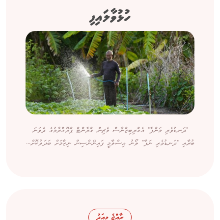
ހުޅުވާލައިފި
"ދަނޑުވެރި މަންފާ" އެގްރިބިޒްނާސް މެޗިން ގްރާންޓް ޕްރޮގްރާމުގެ ދެވަނަ
ބުރާއި "ދަނޑުވެރި ނަފާ" ލޯނު އިސްލާމީ ފައިނޭންސިން ނިޒާމަށް ބަދަލުކޮށް...
ރާއްޖެ މިއަދު