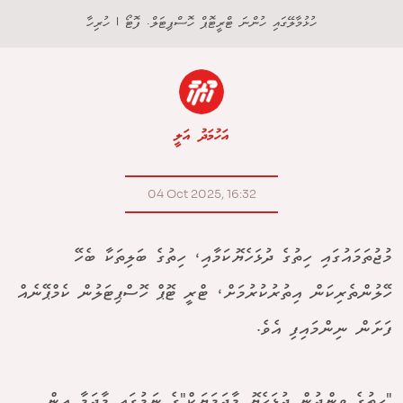
ހުޅުމާލޭގައި ހުންނަ ޓްރީޓޮޕް ހޮސްޕިޓަލް. ފޮޓޯ | ހުރިހާ
އަހުމަދު އަލީ
04 Oct 2025, 16:32
މުޖުތަމައުގައި ހިތުގެ ދުޅަހެޔޮކަމާއި، ހިތުގެ ބަލިތަކާ ބެހޭ
ހޭލުންތެރިކަން އިތުރުކުރުމަށް، ޓްރީ ޓޮޕް ހޮސްޕިޓަލުން ކެމްޕޭނެއް
ފަށަން ނިންމައިފި އެވެ.
"ހިތުގެ ވިންދުން ދުޅަހެޔޮ މާދަމަޔަކް"ގެ ނަމުގައި މާދަމާ އިން