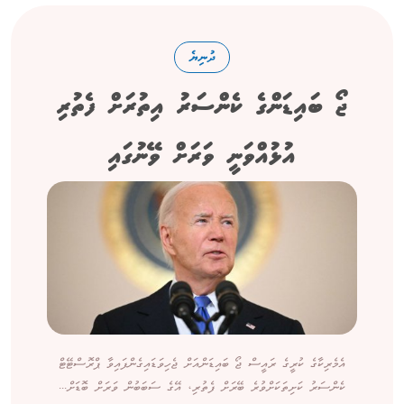
ދުނިޔެ
ޖޯ ބައިޑަންގެ ކެންސަރު އިތުރަށް ފެތުރި
އުޅުއްވަނީ ވަރަށް ވޭނުގައި
އެމެރިކާގެ ކުރީގެ ރައީސް ޖޯ ބައިޑަންއަށް ޖެހިވަޑައިގެންފައިވާ ޕްރޮސްޓޭޓް
ކެންސަރު ކަށިތަކަށްވުރެ ބޭރަށް ފެތުރި، އޭގެ ސަބަބުން ވަރަށް ބޮޑަށް...