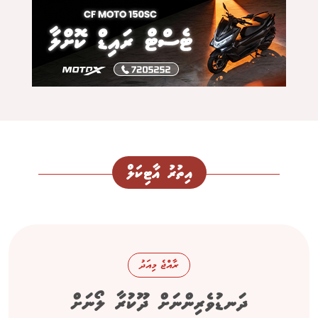
އިތުރު އާޓިކަލް
ރާއްޖެ މިއަދު
ދަނޑުވެރިންނަށް ދޫކުރާ ލޯނަށް