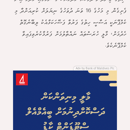
ފެށިގެން މި މަހުގެ 16 ވަނަ ދުވަހުގެ ނިޔަލަށް ކުރިއަށްދާ މި
ކެމްޕޭނަކީ އަސާސީ ހިތުގެ ފަރުވާ ފަސޭހަކަމާއެކު ލިބޭނެގޮތް
ހެދުމަށް، މާލީ ހުރަސްތައް ނައްތާލުމަށް ފަރުމާކުރެވިފައިވާ
ކެމްޕޭނެކެވެ.
Adv by Bank of Maldives Plc