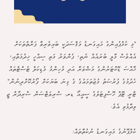
"މި ކެމްޕެއިންގެ މައިގަނޑު މަޤްސަދަކީ ބައިވެރިވާ ފަރާތްތަކަށް
އެއްވެސް މާލީ ބުރައެއް ނެތި، ފެންވަރު މަތި ސިއްހީ ޚިދުމަތާއި،
ޚާއްސަ ޑޮކްޓަރުންގެ މަޝްވަރާ އަދި މުހިންމު މެޑިކަލް ޓެސްޓްތައް
ހެދުމުގެ ފުރުސަތު މުޖުތަމަޢުގެ ގެ ގިނަ ބަޔަކަށް ފޯރުކޮށްދިނުން"
ޓްރީ ޓޮޕް ހޮސްޕިޓަލުގެ ސީއީއޯ ޑރ. ސްރިވަޓްސަން ސްރިދާރް ޖީ
ވިދާޅުވި އެވެ.
ކެމްޕޭނުގެ މައިގަނޑު ނުކުތާތައް: