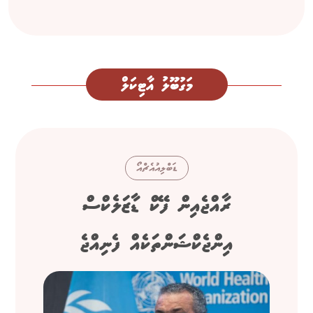
މަގުބޫލު އާޓިކަލް
ޑަބްލިއުއެޗްއޯ
ރާއްޖެއިން ފޭކް ޑާޒަލެކްސް
އިންޖެކްޝަންތަކެއް ފެނިއްޖެ