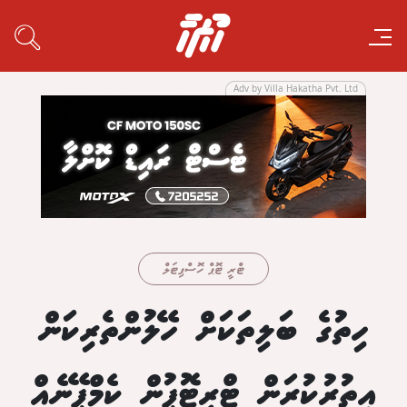
Adv by Villa Hakatha Pvt. Ltd
ޓްރީ ޓޮޕް ހޮސްޕިޓަލް
ހިތުގެ ބަލިތަކަށް ހޭލުންތެރިކަން
އިތުރުކުރަން ޓްރީޓޮޕުން ކެމްޕޭނެއް