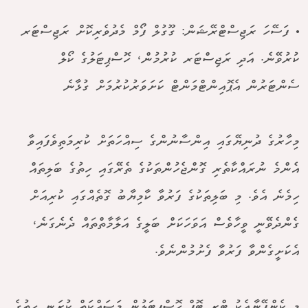
• ފަސޭހަ ރަޖިސްޓްރޭޝަން: ގޫގުލް ފޯމް މެދުވެރިކޮށް ރަޖިސްޓަރ
ކުރުވޭނެ. އަދި ރަޖިސްޓަރ ކުރުމުން، ހޮސްޕިޓަލުގެ ކޯލް
ސެންޓަރުން އެޕޮއިންޓްމަންޓް ކަށަވަރުކުރުމަށް ގުޅާނެ
މިހާރުގެ ދުނިޔޭގައި އިންސާނުންގެ ސިއްހަތަށް ކުރިމަތިވެފައިވާ
އެންމެ ނުރައްކާތެރި ގޮންޖެހުންތަކުގެ ތެރޭގައި ހިތުގެ ބަލިތައް
ހިމެނެ އެވެ. މި ބަލިތަކުގެ ފަރުވާ ކާމިޔާބު ގޮތެއްގައި ކުރިއަށް
ގެންދެވޭނީ ވީހާވެސް އަވަހަކަށް ބަލީގެ އަލާމާތްތައް ދެނެގަނެ،
އެކަށީގެންވާ ފަރުވާ ފެށުމުންނެވެ.
މި ކެންޕޭނާއެކު ޓްރީ ޓޮޕް ހޮސްޕިޓަލުން މަސައްކަތް ކުރަނީ ހިތުގެ