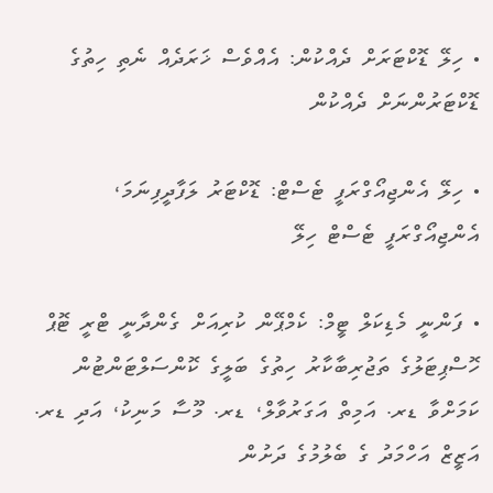
• ހިލޭ ޑޮކްޓަރަށް ދެއްކުން: އެއްވެސް ޚަރަދެއް ނެތި ހިތުގެ
ޑޮކްޓަރުންނަށް ދެއްކުން
• ހިލޭ އެންޖިއޯގްރަފީ ޓެސްޓް: ޑޮކްޓަރު ލަފާދީފިނަމަ،
އެންޖިއޯގްރަފީ ޓެސްޓް ހިލޭ
• ފަންނީ މެޑިކަލް ޓީމް: ކެމްޕޭން ކުރިއަށް ގެންދާނީ ޓްރީ ޓޮޕް
ހޮސްޕިޓަލުގެ ތަޖުރިބާކާރު ހިތުގެ ބަލީގެ ކޮންސަލްޓަންޓުން
ކަމަށްވާ ޑރ. އަމިތް އަގަރުވާލް، ޑރ. މޫސާ މަނިކު، އަދި ޑރ.
އަޒީޒް އަހްމަދު ގެ ބެލުމުގެ ދަށުން