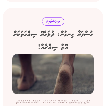
ލައިފްސްޓައިލް
ހުސްފަޔާ ހިނގުން: ދުޅަހެޔޮ ސިއްހަތަކަށް
އޮތް ސިއްރެއް!
ޒަމާނީ ދިރިއުޅުމުގައި ގެންގުޅެވޭ އާދަކާދަތަކުގެ ސަބަބުން އަހަރެމެންނާއި