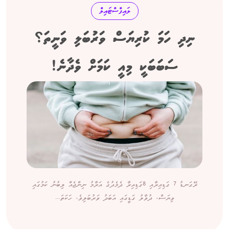
ލައިފްސްޓައިލް
ނިދި ހަމަ ކުރިޔަސް ވަރުބަލި ވަނީތަ؟
ސަބަބަކީ މިއީ ކަމަށް ވެދާނެ!
ރޭގަނޑު 7 ގަޑިއިރާއި 8ގަޑިއިރާ ދެމެދުގެ އަރާމު ނިންޖެއް ލިބުނު ކަމުގައި
ވިޔަސް، ދުވާލު ގަޑީގައި އަބަދު ވަރުބަލިވެ، ހަކަތަ...