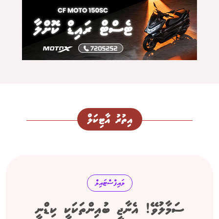
އިތުރު އާޓިކަލް
ލައިފްސްޓައިލް
ސަމާލުވޭ! އެނާޖީ ބުއިންތަކަކީ ކިޑްނީ