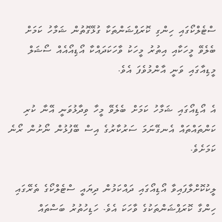
ސްޓެލްކޯގައި ހިންގި ކޮރަޕްޝަންތަކާ ގުޅޭގޮތުން ޝަމާހު ކަމަށް
ބެލެވޭ މީހަކާއި އިތުރު މީހަކު ވާހަކަދައްކާ އޯޑިއޯއެއް ސޯޝަލް
މީޑިއާގައި ވަނީ އާންމުވެފަ އެވެ.
އެ އޯޑިއޯގައި ޝަމާހު ކަމަށް ބެލެވޭ މީހާ ވިދާޅުވަނީ އޭނާ ކުރި
ކަންތައްތައް އެނގޭނަމަ ސަރުކާރުގެ އިސް ބޭފުޅުން ނޯށުން ރޯނެ
ކަމަށެވެ.
ލީކުކޮށްލާފައިވާ އޯޑިއޯގައި ދައްކަމުން ދިޔައީ ސްޓެލްކޯގެ ތެރޭގައި
ހިންގާ ކޮރަޕްޝަންތަކުގެ ވާހަކަ އެވެ. ހަޑިހުތުރު ބަސްތައް