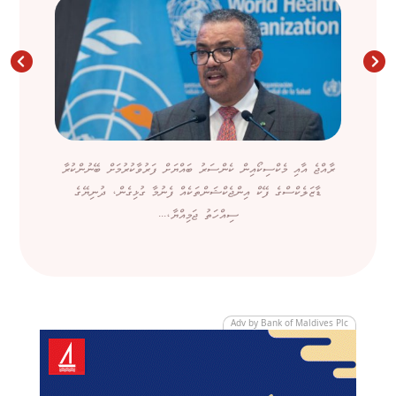
ރާއްޖެ އާއި މެކްސިކޯއިން ކެންސަރު ބައްޔަށް ފަރުވާކުރުމަށް ބޭނުންކުރާ
ޑާޒަލެކްސްގެ ފޭކް އިންޖެކްޝަންތަކެއް ފެނުމާ ގުޅިގެން، ދުނިޔޭގެ
ސިއްހަތު ޖަމިއްޔާ،...
Adv by Bank of Maldives Plc