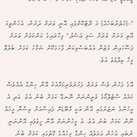
"--[ހުތުރުބަހެެއް] މަ ރޭޓްކޮށްފައި އޭނީ ވަރަށް ދަށުން. އެހެންވީމަ
އޭތި މަށަށް ވަަރަށް ސަޅި އަސްލު," ފިހާރައިގެ ކަންކަމަށް ވަރަށް
ފަސޭހައިން މުޒުނާ އެއްބަސްވިކަން ފާހަގަކޮށް ޝަމާހު ކަމަށް ބެލެވޭ
މީހާ ވިދާޅުވެ އެވެ.
އޭގެ ފަހުން ވެސް ވަރަށް ފަހުރުވެރިކަމާއެކު އޭނާ ހިންގާ އެއްވެސް
ކަމެއް ސްޓެލްކޯގެ ވެރީންނަށް ނޭނގޭ ކަމަށް ބުނެ އެވެ. އަދި އެ
މީހުންގެ ނަޒަރުގައި އޭނާ އަކީ މާބޮޑަށް ފައިސާއަށް ވިސްނާ މީހެއް
ނޫން ކަމަށް ބުނެ އެވެ. އެ މީހުންނަށް އޭނާ ހީވެފައި އޮންނަނީ
ނުބައި އެހެން އަމަލެއް ހިންގާ މީހެއްގެ ގޮތުގައި ކަމަށް ބުނެ