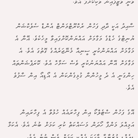
ވަނީ ވަޒީފާއިން ވަކިކޮށްފަ އެވެ.
ސާއިދު އަކީ ދާދި ފަހުން ރެކްރޫޓްމަންޓް އެންޑް ސެލެކްޝަން
ޔުނިޓްގެ ހެޑްގެ މަގާމަށް އައްޔަންކޮށްފައިވާ މީހެކެވެ. އޭނާ އެ
މަގާމަށް އައްޔަންކުރީ ސީނިއާ މެނޭޖަރެއްގެ ގޮތުގަ އެވެ. އެ
މަގާމަށް އޭނާ އައްޔަނުކުރީ ވެސް ސަމާހް އެވެ. ކޮރަޕްޝަންތައް
ހިންގަނީ އެ ދެ މީހުންނާ ގުޅިގެންކަން އެ އޯޑިއޯ އިން ސާފުވެ
އެވެ.
އޭގެ ފަހުން ސްޓެލްކޯ އިން ފިހާރައެއް ހުޅުވާ އެ ފިހާރައިން
އަމިއްލަ މަންފާ ހޯދަން މަސައްކަތް ކުރި ކަމަށް ބުނެ އެވެ. އެކަމާ
ޑީއެމްޑީ މުޒުނާއާ ވާހަކަ ދެއްކި ކަމަށް ވެސް ބުނެ އެވެ.