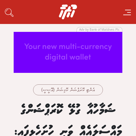
Adv by Bank of Maldives Plc
އެންޓި ކޮރަޕްޝަން ކޮމިޝަން (އޭސީސީ)
ޝަމާހުއާ ގުޅޭ ކޮރަޕްޝަންގެ
މައްސަލައެއް ވަނީ ހުށަހެޅިފައި: