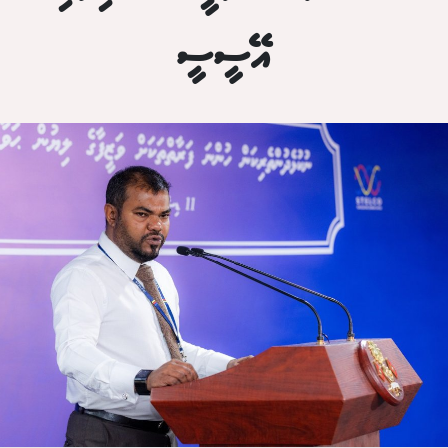
އޭސީސީ