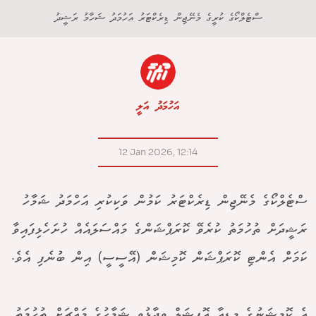
ސްޓެލްކޯގެ ކުރީގެ މެނޭޖިން ޑިރެކްޓަރު އަހުމަދު ޝަހާމު ރަޝީދު
އަހުމަދު އަލީ
12 Jan 2026, 12:14
ސްޓެލްކޯގެ މެނޭޖިން ޑިރެކްޓަރު ކަމުން ވަކިކުރި އަހްމަދު ޝަމާހު
ރަޝީދަށް ތުހުމަތު ކުރެވޭ ކޮރަޕްޝަންގެ މައްސަލައެއް ހުށަހެޅިފައިވާ
ކަމަށް އެންޓި ކޮރަޕްޝަން ކޮމިޝަން (އޭސީސީ) އިން ބުނެފި އެވެ.
އެ ކޮމިޝަނުގެ މީޑިއާ އޮފިޝަލް ވިދާޅުވީ ޝަމާހުގެ މައްޗަށް ތުހުމަތު