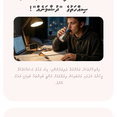
ސިއްހަތުގެ "ދުޝްމަނެއް"!
އިމްތިހާނުތަކަށް ތައްޔާރުވާ ދަރިވަރުންނާއި، ގިނަ ވަގުތު މަސައްކަތްކުރާ
މީހުންގެ މެދުގައި ވަރުބަލިކަން ފިލުވާލުމަށް އެނާޖީ ބުއިންތައް ބުއިމަކީ ވަރަށް
އާންމު...