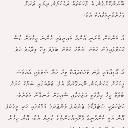
ބޭނުންކޮށްގެން އެ ވާހަކަތައް ދައްކަމުން ދިޔައީ ވަރަށް
ފަހުރުވެރިކަމާއެކު އެވެ.
އެ ކަންކަން ކުރަނީ އެންމެ ކައިރީގައި ހުންނަ މީހާއަށް ވެސް
އޮޅުވާލައިގެން ކަމަށް ޝަމާހު ކަމަށް ބެލެވޭ މީހާ ވިދާޅުވެ އެވެ.
އެ އޯޑިއޯގައި ދެން ވާހަކަދައްކާ މީހާ ކުރާ ސުވަލަކީ އެއްވެސް
މީހަކަށް އެކަންކަން ނޭނގޭނެތޯ އެވެ. ޖަވާބުގައި ޝަމާހު ކަމަށް
ބެލެވޭ މީހާ ވިދާޅުވީ އަޒްހަދާއި ސާއިދަށް އެނގޭނެ ކަމަށެވެ.
އަޒްހަދަކީ ސްޓެލްކޯގެ ޖެނެރަލް މެނޭޖަރުގެ މަގާމުގައި ހުރި މީހެކެވެ.
އޭނާ އަކީ ކުންފުނީގެ ޕްރޮކިއުމަންޓްގެ ވެރިޔާ އެވެ. އޭނާ މިހާރު