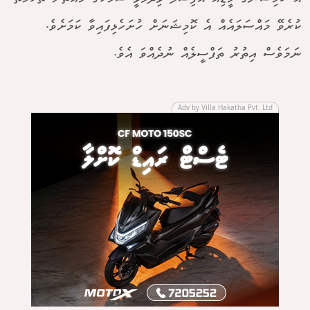
ކުރެވޭ މައްސަލައެއް އެ ކޮމިޝަނަށް ހުށަހެޅިފައިވާ ކަމަށެވެ.
ނަމަވެސް އިތުރު ތަފްސީލެއް ނުދެއްވަ އެވެ.
Adv by Villa Hakatha Pvt. Ltd