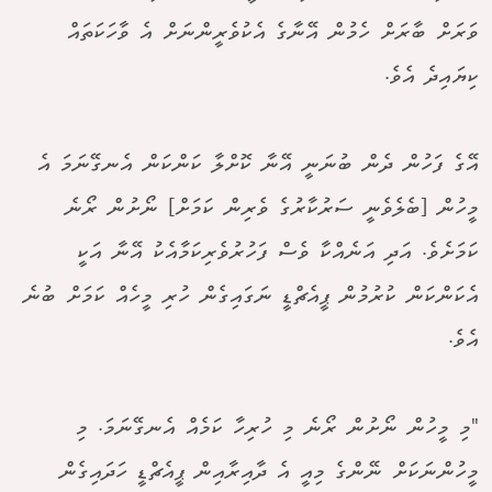
ވަރަށް ބާރަށް ހެމުން އޭނާގެ އެކުވެރީންނަށް އެ ވާހަކަތައް
ކިޔައިދެ އެވެ.
އޭގެ ފަހުން ދެން ބުނަނީ އޭނާ ކޮށްލާ ކަންކަން އެނގޭނަމަ އެ
މީހުން [ބެލެވެނީ ސަރުކާރުގެ ވެރިން ކަމަށް] ނޯށުން ރޯނެ
ކަމަށެވެ. އަދި އަނެއްކާ ވެސް ފަހުރުވެރިކަމާއެކު އޭނާ އަކީ
އެކަންކަން ކުރުމުން ޕީއެޗްޑީ ނަގައިގެން ހުރި މީހެއް ކަމަށް ބުނެ
އެވެ.
"މި މީހުން ނޯށުން ރޯނެ މި ހުރިހާ ކަމެއް އެނގޭނަމަ. މި
މީހުންނަކަށް ނޭންގެ މިއީ އެ ދާއިރާއިން ޕީއެޗްޑީ ހަދައިގެން