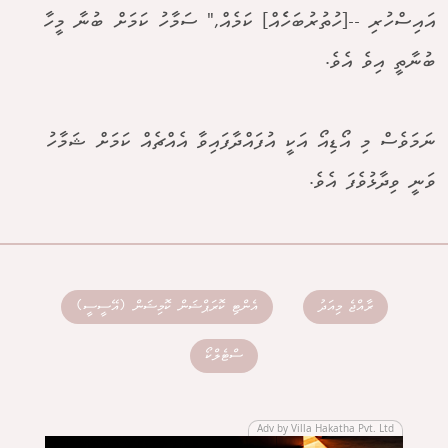
އައިސްހުރި --[ހުތުރުބަހެެއް] ކަމެއް," ސަމާހު ކަމަށް ބުނާ މީހާ
ބުނާތީ އިވެ އެވެ.
ނަމަވެސް މި އޯޑިއޯ އަކީ އުފައްދާފައިވާ އެއްޗެއް ކަމަށް ޝަމާހު
ވަނީ ވިދާޅުވެފަ އެވެ.
ރާއްޖެ މިއަދު
އެންޓި ކޮރަޕްޝަން ކޮމިޝަން (އޭސީސީ)
ސްޓެލްކޯ
Adv by Villa Hakatha Pvt. Ltd