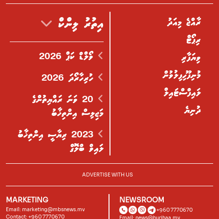
ރާއްޖެ މިއަދު
އިތުރު ލިންކް
ރިޕޯޓް
ވޯލްޑް ކަޕް 2026
ވިޔަފާރި
މުނިފޫހިފިލުވުން
ހުރިހާރޯދަ 2026
ލައިފްސްޓައިލް
20 ވަނަ ރައްޔިތުންގެ
ދުނިޔެ
މަޖިލިސް އިންތިޚާބު
2023 ރިޔާސީ އިންތިޚާބު
ލައިވް ބްލޮގް
ADVERTISE WITH US
MARKETING
NEWSROOM
Email:
marketing@mbsnews.mv
+960 7770670
Contact: +960 7770670
Email:
news@hurihaa.mv