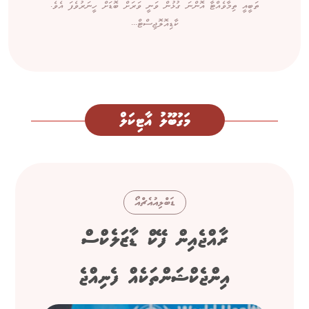
ތަބީއީ ތިމާވެއްޓާ އޮންނަ ގުޅުން ވަނީ ވަރަށް ބޮޑަށް ހީނަރުވެފަ އެވެ.
ކާޑިއޮލޮޖިސްޓް...
މަގުބޫލު އާޓިކަލް
ޑަބްލިއުއެޗްއޯ
ރާއްޖެއިން ފޭކް ޑާޒަލެކްސް
އިންޖެކްޝަންތަކެއް ފެނިއްޖެ