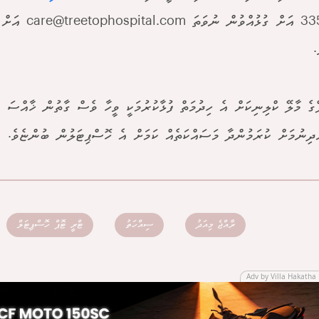
ވުން ނުވަތަ
care@treetophospital.com
އަށް އ
.
ްގެ މާލޭ ކްލިނިކަށް އެ ހިދުމަތް ފުޅާކުރުމަކީ ވީހާ ވެސް ގާތުން ޚާއްސަ ސ
ްދިނުމަށް ކުރަމުންދާ މަސައްކަތެއް ކަމަށް އެ ހޮސްޕިޓަލުން ބުންޏެވެ.
ރާއްޖެ މިއަދު
ސިއްހަތު
ޓްރީ ޓޮޕް ހޮސްޕިޓަލް
Adv by Villa Hakatha 