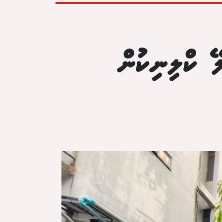
ލޭ ކްލިނިކުން