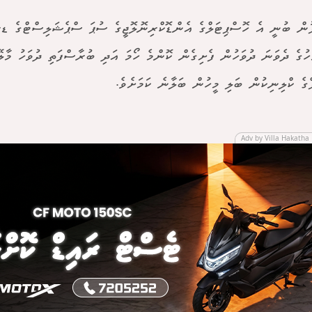
ުން ބުނީ އެ ހޮސްޕިޓަލްގެ އެންޑޮކްރިނޮލޮޖީގެ ސުޕަ ސްޕެޝަލިސްޓްގެ ޑރ
ހުގެ ދެވަނަ ދުވަހުން ފެށިގެން ކޮންމެ ހޯމަ އަދި ބުރާސްފަތި ދުވަހު މާލ
ްގެ ކްލިނިކުން ބަލި މީހުން ބަލާނެ ކަމަށެވެ.
Adv by Villa Hakatha 