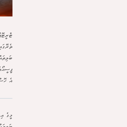
ޓްރީޓޮޕ
ބަލިތައް
ޕީސީއޯއ
އެ ހޮސް
މީގެ އި
ބަލިތަކ