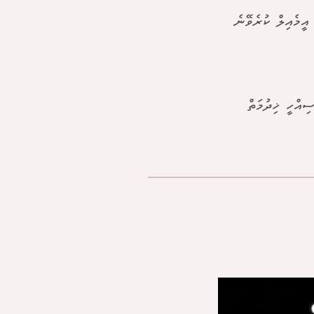
ީމެއިލް ކުރެވޭނެ
ިއްހީ ޚިދުމަތް