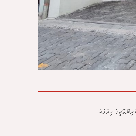
ިނޮލޮޖީގެ ހިދުމަތް