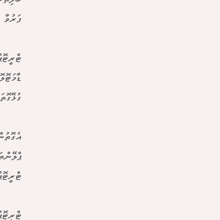
ފަރުވާ 
ޓްރީޓޮޕ
ޑާމަޓޮލ
ގުޅޭގޮތަ
އެގޮތުނ
ޕްލޭންތ
ޓްރީޓޮޕ
ޓްރީޓޮޕ