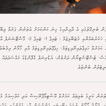
ުން ބުނިގޮތުގައި އެ ދާއިރާއިގެ ގިނަ ކަންކަމަށް އެތަނުން ފަރުވާ ލިބޭނ
ތެރޭގައި ހަކުރުބައްޔާއި މެޓަބޮލިޒަމް : ޓައިޕް 1، ޓައި
 ކަމަށްވާ ހައިޕާތައިރޮއިޑިޒަމް، ހިޕަޕޮތައިރޮއިޑިޒަމް އާއި ހޯމޯން އިމްބެލ
ެސް، ޓެސްޓޮސްޓިރޯން ދަށްވުން، އެޑްރިނަލް ގްލޭންޑްގެ މައްސަލަތައް ވ
ޕިޓަލުން ބުންޏެވެ.
ތުރުން ކަށީގެ ބަލިތައް ކަމަށްވާ އޮސްޓިއޯޕޮރޮސިސް އަދި ކެލްސިއަމް މެޓަ
ާއި ގްރޯތް ހޯމޯން ނުވަތަ ޕިޓޫއިޓަރީ ފަންކްޝަން އާއި ގުޅުންހުރި މައްސ