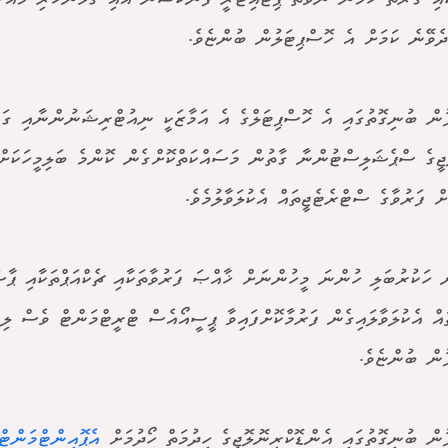
ދެވޭނެ ކަމަށް އެ ހޮސްޕިޓަލުން ބުންޏެވެ.
ުން ބުނިގޮތުގައި އެ ހޮސްޕިޓަލްގެ އެ އަމާޒަކީ ނިއުޓްރިޝަނުންނާއި ގައި
ޮޖީގެ ސްޕެޝަލިސްޓުންނާ ގާތުން މަސައްކަތްކޮށްގެން ކޮންމެ ބަލިމީހަކަށް 
ށް ފަރުވާގެ ސްޓްރެޓެޖީތައް އެކުލަވާލުމެވެ.
ް ހަކުރުބަލި ހުންނަ މީހުންނަށް ޚާއްޞަ ފަރުވާތަކާއި ޗެކްއަޕްތަކާއި ޕާސ
ައް އެކުލަވާލައިގެން ފަރުމާކޮށްފައިވާ ޕީސީއޯއެސް ޓްރީޓްމަންޓް ވެސް ލި
ުން ބުންޏެވެ.
ުން ބުނިގޮތުގައި އެންޑޮކްރިނޮލޮޖީގެ ހިދުމަތް ހޯދުމަށް
އެޕޮއިންޓްމަންޓް