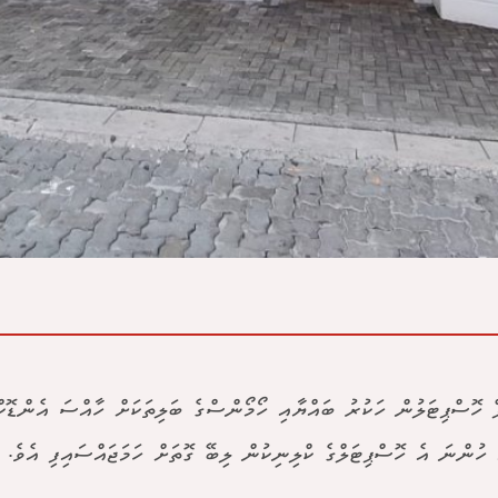
ް ހޮސްޕިޓަލުން ހަކުރު ބައްޔާއި ހޯމޯންސްގެ ބަލިތަކަށް ހާއްސަ އެންޑޮކްރ
ި ހުންނަ އެ ހޮސްޕިޓަލްގެ ކްލިނިކުން ލިބޭ ގޮތަށް ހަމަޖައްސައިފި އެވެ.