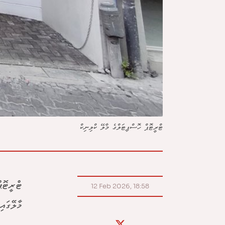
ޓްރީޓޮޕް ހޮސްޕިޓަލްގެ މާލޭ ކްލިނިކް
ޓްރީޓޮޕ
12 Feb 2026, 18:58
މާލޭގައ