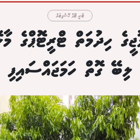
ޓްރީ ޓޮޕް ހޮސްޕިޓަލް
ޖީގެ ހިދުމަތް ޓްރީޓޮޕްގެ މާ
ލިބޭ ގޮތް ހަމަޖައްސައިފި