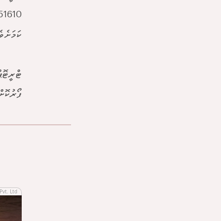
3351610 އަށް ގުޅުއް
ކަމަށެވެ
ޓްރީޓޮޕ
ފޯރުކޮށ
Pvt. Ltd