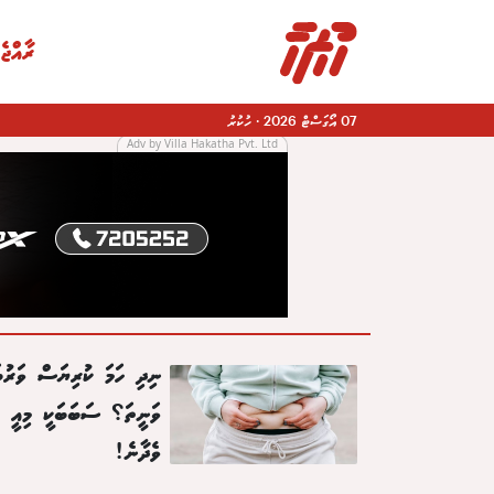
ރާއްޖެ
07 އޯގަސްޓް 2026
·
ހުކުރު
Adv by Villa Hakatha Pvt. Ltd
|
ނިދި ހަމަ ކުރިޔަސް ވަރުބ
ވަނީތަ؟ ސަބަބަކީ މިއީ ކަ
ވެދާނެ!