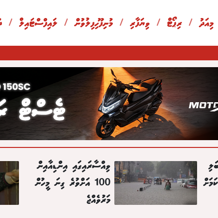
 މިއަދު
/
ރިޕޯޓް
/
ވިޔަފާރި
/
މުނިފޫހިފިލުވުން
/
ލައިފްސްޓައިލް
/
ދ
ަލި
ވިއްސާރައިގައި އިންޑިއާއިން
މަށް
100 އަށްވުރެ ގިނަ މީހުން
މަރުވެއްޖެ