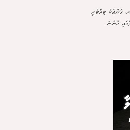
. ޕަންޖަކް ޓިވާޓްރީ
ޭގައި ހުންނަ