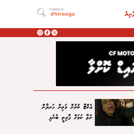
POWERED BY
ުނިޔެ
އެކްޓް ކުރުން މަތިން ހަނދާން
ނުވާ ކަމަށް ޕްރިތީ ބުނެފި