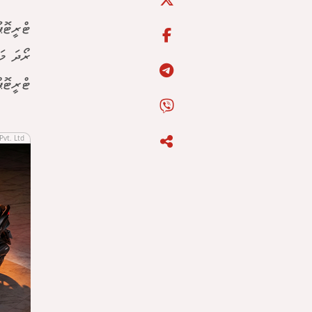
ޓްރީޓޮޕ
ރޯދަ މަ
ޓްރީޓޮޕ
Pvt. Ltd