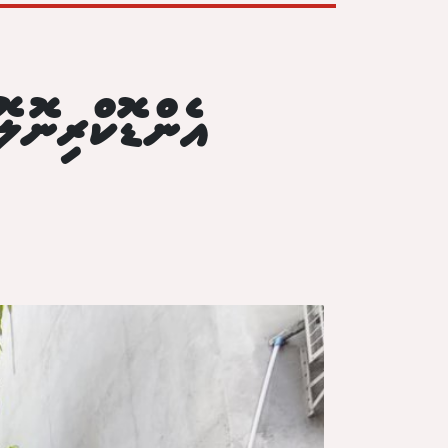
އެންޑޮކްރިނޮލޮ