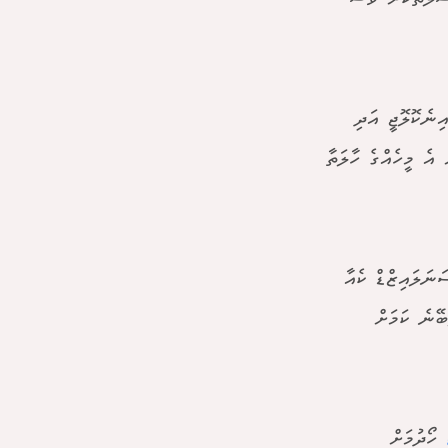
ނެކޮލޮޖީ އަދި
އެ މީހެއްގެ ހާލަތާ
ަނަލައިޒްޑް ކެއާ
ބޭނެ ކަމަށް
ހޯދުމަށް