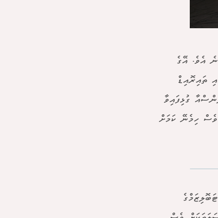
ެ އެވެ. އޭގެ
ޕް 2، ގޭސްޓޭޝަނަލް އާއި ތައިރޮއިޑް
ެންސްއާ ގުޅިފައިވާ
ެސް ހިމެނޭ ކަމަށް
ބޮލިޒަމްގެ
ަލަތަކަށް ވެސް