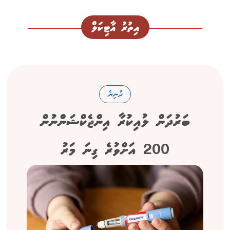
އިތުރު އާޓިކަލް
ދުނިޔެ
ބަރުދަން ލުއިކުރާ އިންޖެކްޝަންނުން
200 އަށްވުރެ ގިނަ މަރު