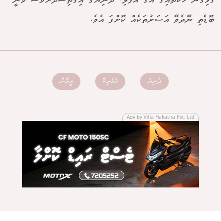
ގުޅިގެން ހަކަތައިގެ އަގު އުފުލި، ދުނިޔޭގެ އިގްތިސާދަށްވެސް ވަނީ
ބޮޑެތި ނޭދެވޭ އަސަރުތަކެއް ކޮށްފަ އެވެ.
ދުނިޔެ
އެމެރިކާ
އީރާން
Adv by Villa Hakatha Pvt. Ltd