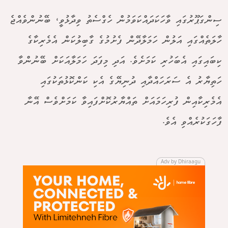
ސިންގަޕޫރުގައި ވާހަކަދައްކަވަމުން ހެގްސެތު ވިދާޅުވީ، ބޭނުންވެއްޖެ
ހާލަތެއްގައި އަލުން ހަމަލާދޭން ފެށުމުގެ ގާބިލުކަން އެމެރިކާގެ
ކިބައިގައި އެބަހުރި ކަމަށެވެ. އަދި މިފަދަ ހަމަލާއަކަށް ބޭނުންވާ
ހަތިޔާރު އެ ސަރަހައްދާއި ދުނިޔޭގެ އެކި ކަންކޮޅުތަކުގައި
އެމެރިކާއިން ފުރިހަމައަށް ތައްޔާރުކޮށްފައިވާ ކަމަށްވެސް އޭނާ
ފާހަގަކުރެއްވި އެވެ.
Adv by Dhiraagu