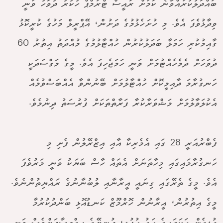
ބައްދަލުކުރައްވާނެ ކަމަށް ރައީސް ޓްރަމްޕް ހުކުރު ދުވަހު ވަނީ
ވިދާޅުވެފަ އެވެ. މި ހުށަހެޅުމުގެ ދަށުން، އޭޕްރީލް މަހުގެ ކުރީކޮޅު
ގާއިމުކުރި ހަމަލާ ބަދަލުކުރުން ހުއްޓާލުމުގެ މުއްދަތު އިތުރު 60
ދުވަހަށް ދެމެހެއްޓުމަށް ވަނީ ހަމަޖެހިފަ އެވެ. މީގެ މަގްސަދަކީ
ހަނގުރާމަ ދާއިމީކޮށް ހުއްޓާލުމަށް ބޭނުންވާ އެއްބަސްވުމެއް
އެކުލަވާލުމަށް މަޝްވަރާކުރާ ފަރާތްތަކަށް ފުރުސަތު ދިނުމެވެ.
ފެބްރުއަރީ 28 ގައި އެމެރިކާ އާއި އިޒްރޭލުން ފެށި މި
ހަނގުރާމައިގައި މިހާތަނަށް އެތައް ހާސް ބަޔަކު ވަނީ މަރުވެފަ
އެވެ. މީގެ ތެރޭގައި ގިނައީ އީރާނާއި ލުބުނާނުގެ ރައްޔިތުންނެވެ.
މީގެ އިތުރުން، އީރާނުން ހޮރްމޫޒް ކަނޑުއޮޅި ބަންދުކުރުމާ