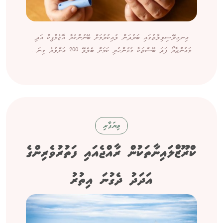
އިނގިރޭސިވިލާތުގައި ބަރުދަން ލުއިކުރުމަށް ބޭނުންކުރާ އޮޒެމްޕިކް އަދި
މައުންޖާރޯ ފަދަ ބޭސްތަކާ ގުޅުންހުރި ކަމަށް ބެލެވޭ 200 އަށްވުރެ ގިނަ...
ވިޔަފާރި
ކްރޫޒްލައިނާތަކުން ރާއްޖެއައި ފަތުރުވެރިންގެ
އަދަދު ދެގުނަ އިތުރު