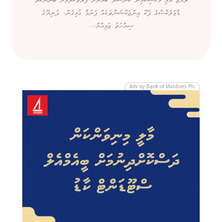
ރާއްޖެ އާއި މެކްސިކޯއިން ކެންސަރު ބައްޔަށް ފަރުވާކުރުމަށް ބޭނުންކުރާ
ޑާޒަލެކްސްގެ ފޭކް އިންޖެކްޝަންތަކެއް ފެނުމާ ގުޅިގެން، ދުނިޔޭގެ
ސިއްހަތު ޖަމިއްޔާ،...
Adv by Bank of Maldives Plc