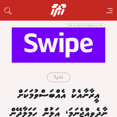
Adv by Bank of Maldives Plc
އެމެރިކާ
އީރާނާއެކު އެއްބަސްވުމަކަށް
ނާދެވިއްޖެނަމަ، އަލުން ހަމަލާދޭން