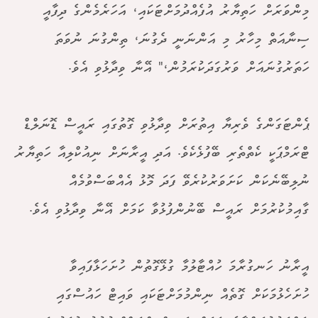
މިންވަރަށް ހަތިޔާރު އުފެއްދުމަށްޓަކައި، އަހަރެމެންގެ ދިފާއީ
ސިނާއަތް މިހާރު މި އަންނަނީ ދެގުނަ، ތިންގުނަ ނުވަތަ
ހަތަރުގުނައަށް ވަރުގަދަކުރަމުން،" އޭނާ ވިދާޅުވި އެވެ.
ޕެންޓަގަންގެ ވެރިޔާ އިތުރަށް ވިދާޅުވި ގޮތުގައި ރައީސް ޑޮނަލްޑް
ޓްރަމްޕަކީ ކެތްތެރި ބޭފުޅެކެވެ. އަދި އީރާނަށް ނިއުކްލިއާ ހަތިޔާރު
ނުލިބޭނެކަން ކަށަވަރުކުރެވޭ ފަދަ މޮޅު އެއްބަސްވުމެއް
ގާއިމުކުރުމަށް ރައީސް ބޭނުންފުޅުވާ ކަމަށް އޭނާ ވިދާޅުވި އެވެ.
އީރާނު ހަނގުރާމަ ހުއްޓާލުމާ ގުޅޭގޮތުން ހުށަހަޅާފައިވާ
ހުށަހެޅުމަކަށް ގޮތެއް ނިންމުމަށްޓަކައި ވައިޓް ހައުސްގައި