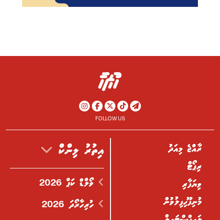
FOLLOW US
ރާއްޖެ މިއަދު
އިތުރު ލިންކް
ރިޕޯޓް
ވޯލްޑް ކަޕް 2026
ވިޔަފާރި
މުނިފޫހިފިލުވުން
ހުރިހާރޯދަ 2026
ލައިފްސްޓައިލް