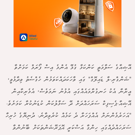
އޭޝިއާގެ ސަލާމަތީ ކަންކަމާ ގުޅޭ އެންމެ އިސް ފޯރަމް ކަމަށްވާ
"ޝަންގްރި-ލާ ޑައިލޮގް" ގައި ވާހަކަދައްކަވަމުން ހެގްސެތު ވިދާޅުވީ،
އީރާނާ އެކު ހަނގުރާމައެއްގައި އުޅުނު ނަމަވެސް، އެމެރިކާއިން
އޭޝިއާ-ޕެސިފިކް ސަރަހައްދަށް ދޭ ސަމާލުކަން ކުޑަނުކުރާ ކަމަށެވެ.
"އަހަރެމެންނަށް އެއްފަހަރާ ދެ ކަމެއް ކުރެވިދާނެ. ދުނިޔޭގެ ހުރިހާ
ސަރަހައްދެއްގައި ހިންގާ އަސްކަރީ އޮޕަރޭޝަންތަކަށް ބޭނުންވާ