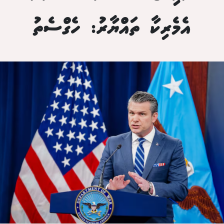
އެމެރިކާ ތައްޔާރު: ހެގްސެތު