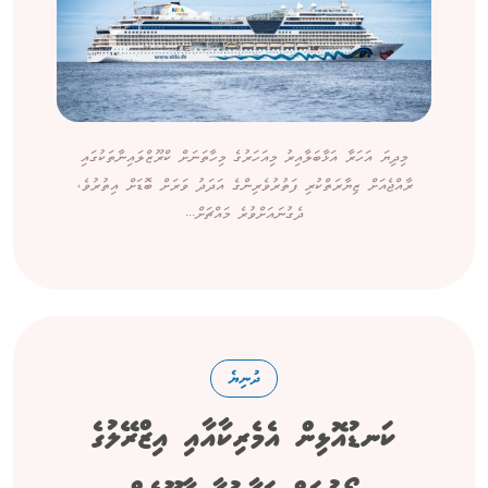
މިދިޔަ އަހަރާ އަޅާބަލާއިރު މިއަހަރުގެ މިހާތަނަށް ކްރޫޒްލައިނާތަކުގައި
ރާއްޖެއަށް ޒިޔާރަތްކުރި ފަތުރުވެރިންގެ އަދަދު ވަރަށް ބޮޑަށް އިތުރުވެ،
ދެގުނައަށްވުރެ މައްޗަށް...
ދުނިޔެ
ކަނޑުއޮޅިން އެމެރިކާއާއި އިޒްރޭލުގެ