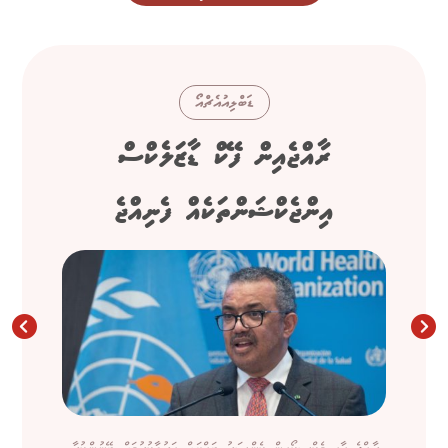
ޑަބްލިއުއެޗްއޯ
ރާއްޖެއިން ފޭކް ޑާޒަލެކްސް
އިންޖެކްޝަންތަކެއް ފެނިއްޖެ