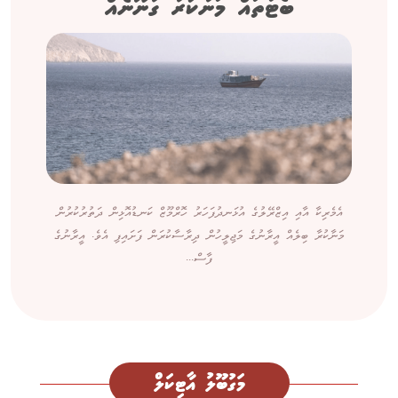
ބޯޓުތައް މަނާކުރާ ގާނޫނެއް
އެމެރިކާ އާއި އިޒްރޭލުގެ އުޅަނދުފަހަރު ހޮރްމޫޒް ކަނޑުއޮޅިން ދަތުރުކުރުން
މަނާކުރާ ބިލެއް އީރާނުގެ މަޖިލީހުން ދިރާސާކުރަން ފަށައިފި އެވެ. އީރާނުގެ
ފާސް...
މަގުބޫލު އާޓިކަލް