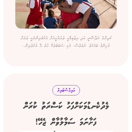
ކުދިންގެ ނަފްސާނީ އަދި އިޖުތިމާއީ ތަރައްގީއަށް އެކުވެރިންނަކީ ވަރަށް
މުހިންމު ބައެކެވެ. ނަމަވެސް، އެކި ސަބަބުތަކާ ހުރެ އާ އެކުވެރިން...
ލައިފްސްޓައިލް
މެދުކެނޑުމަކަށްފަހު ކަސްރަތު ކުރަން
ފަށާނަމަ ސަމާލުވާން ޖެހޭ!