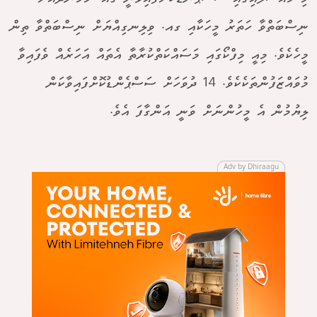
ނިސްބަތްވާ ހަތަރު މީހަކާއި ގއ. ވިލިނގިއްޔަށް ނިސްބަތްވާ ތިން
މީހެކެވެ. މިއީ މިފްކޯގައި މަސައްކަތްކުރާތާ އެތައް އަހަރެއް ވެފައިވާ
މުވައްޒަފުންތަކެކެވެ. 14 ދުވަހަށް ސަސްޕެންޑުކޮށްފައިވާކަން
ލިޔުމުން އެ މީހުންނަށް ވަނީ އަންގާފަ އެވެ.
Adv by Dhiraagu