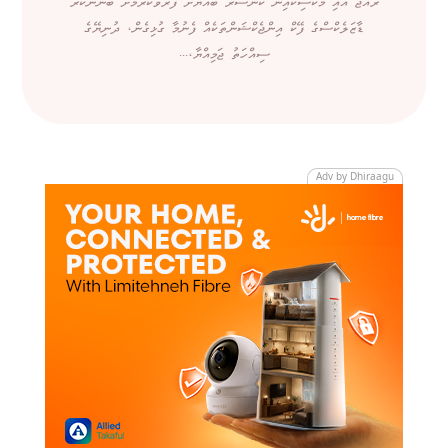
ރާއްޖެ އާއި މެކްސިކޯއިން ކެންސަރު ބައްޔަށް ފަރުވާކުރުމަށް ބޭނުންކުރާ
ޑާޒަލެކްސްގެ ފޭކް އިންޖެކްޝަންތަކެއް ފެނުމާ ގުޅިގެން، ދުނިޔޭގެ
ސިއްހަތު ޖަމިއްޔާ،...
Adv by Dhiraagu