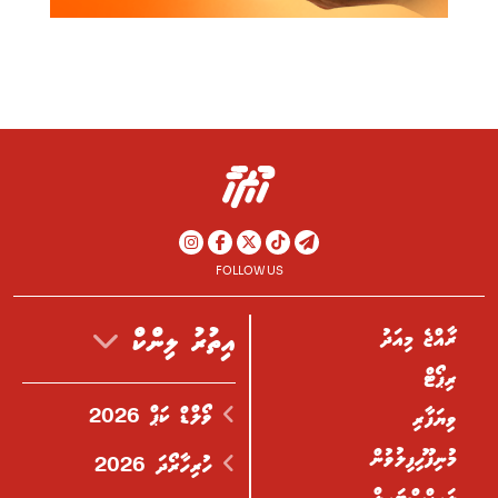
FOLLOW US
ރާއްޖެ މިއަދު
އިތުރު ލިންކް
ރިޕޯޓް
ވޯލްޑް ކަޕް 2026
ވިޔަފާރި
މުނިފޫހިފިލުވުން
ހުރިހާރޯދަ 2026