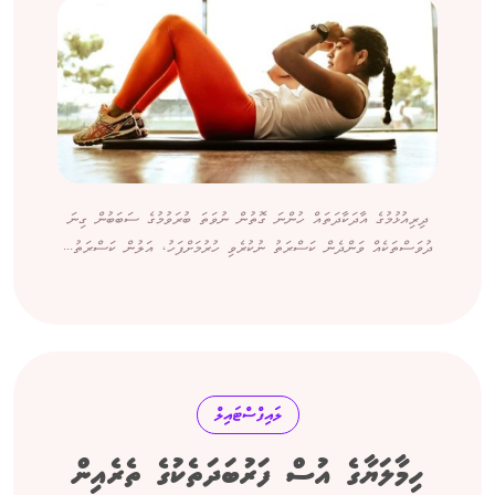
ދިރިއުޅުމުގެ އާދަކާދަތައް ހުންނަ ގޮތުން ނުވަތަ ބުރަވުމުގެ ސަބަބުން ގިނަ
ދުވަސްތަކެއް ވަންދެން ކަސްރަތު ނުކުރެވި ހުރުމަށްފަހު، އަލުން ކަސްރަތު...
ލައިފްސްޓައިލް
ހިމާލަޔާގެ އުސް ފަރުބަދަތެކުގެ ތެރެއިން