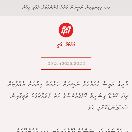
ގއ. ވިލިނގިލިން ނަޝީދަށް މަރުހާ ދެންނެވުމަށް އެއްވި މީހުން
އަހުމަދު އަލީ
09 Jun 2026, 20:32
ކުރީގެ ރައީސް މުހައްމަދު ނަޝީދަށް މަރުހަބާ ކިޔުމަށް އެއާޕޯޓަށް
ދިޔަ ކޫއްޑޫ ފިޝަރީޒް ކޮމްޕްލެކްސްގެ ހަތް މުވައްޒަފަކު ވަޒީފާއިން
ސަސްޕެންޑުކޮށްފި އެވެ.
މި މައްސަލައިގައި ސަސްޕެންޑުކޮށްފައިވަނީ ގއ. މާމެންދޫއަށް