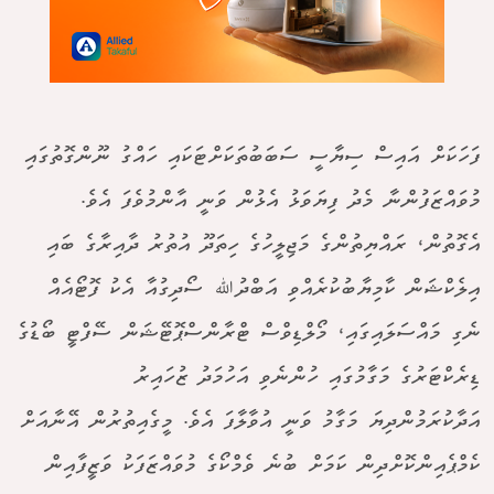
ފަހަކަށް އައިސް ސިޔާސީ ސަބަބުތަކަށްޓަކައި ހައްގު ނޫންގޮތުގައި
މުވައްޒަފުންނާ މެދު ފިޔަވަޅު އެޅުން ވަނީ އާންމުވެފަ އެވެ.
އެގޮތުން، ރައްޔިތުންގެ މަޖިލީހުގެ ހިތަދޫ އުތުރު ދާއިރާގެ ބައި
އިލެކްޝަން ކާމިޔާބުކުރެއްވި އަބްދުﷲ ސޯދިގުއާ އެކު ފޮޓޯއެއް
ނެގި މައްސަލައިގައި، މޯލްޑިވްސް ޓްރާންސްޕޮޓޭޝަން ސޭފްޓީ ބޯޑުގެ
ޑިރެކްޓަރުގެ މަގާމުގައި ހުންނެވި އަހުމަދު ޒުހައިރު
އަދާކުރަމުންދިޔަ މަގާމު ވަނީ އުވާލާފަ އެވެ. މީގެއިތުރުން އޭނާއަށް
ކެމްޕެއިންކޮށްދިން ކަމަށް ބުނެ ވެމްކޯގެ މުވައްޒަފަކު ވަޒީފާއިން