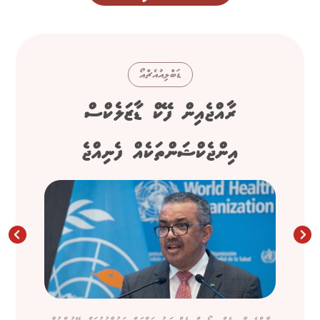
ޑަބްލިއުއެޗްއޯ
ރާއްޖެއިން ފޭކް ޑާޒަލެކްސް
އިންޖެކްޝަންތަކެއް ފެނިއްޖެ