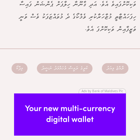
ވަކިކޮށްފައިވެ އެވެ. އަދި ގާނޫނާ ހިލާފަށް ޕެންޝަން ފައިސާ
ހިފަހައްޓާތީ މުޒާހަރާކުރި ވެމްކޯގެ ދެ މުވައްޒަފަކު ވެސް ވަނީ
ވަޒީފާއިން ވަކިކޮށްފަ އެވެ.
ރާއްޖެ މިއަދު
ކުރީގެ ރައީސް މުހައްމަދު ނަޝީދު
މިފްކޯ
Adv by Bank of Maldives Plc