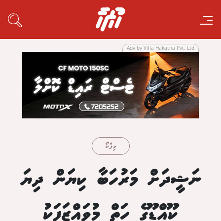
Adv by Villa Hakatha Pvt. Ltd
މިފްކޯ
ނަޝީދަށް މަރުހަބާ ކިޔަން ދިޔަ
ކޫއްޑޫގެ ހަތް މުވައްޒަފަކު