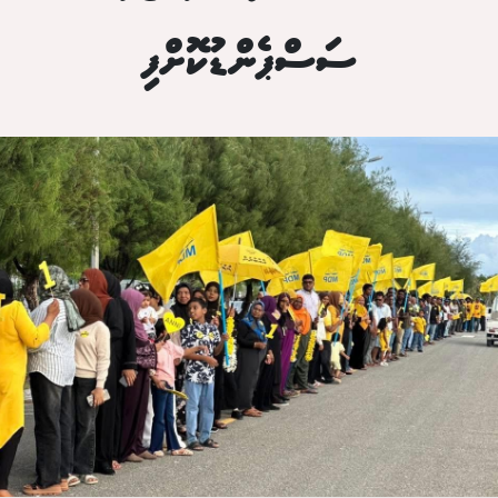
ސަސްޕެންޑުކޮށްފި