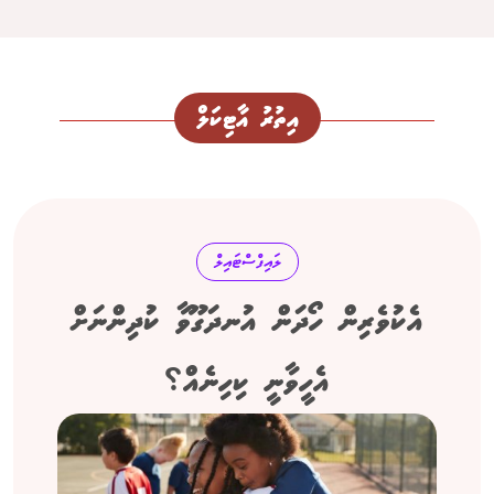
އިތުރު އާޓިކަލް
ލައިފްސްޓައިލް
އެކުވެރިން ހޯދަން އުނދަގޫވާ ކުދިންނަށް
އެހީވާނީ ކިހިނެއް؟