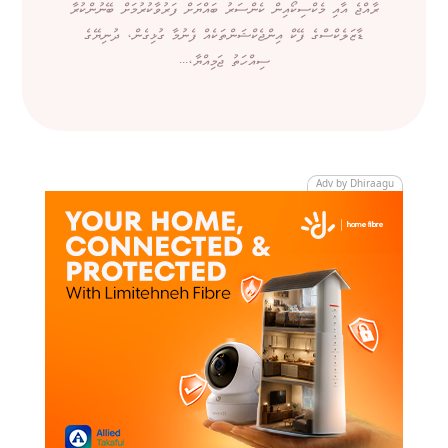
ރާއްޖެ އާއި މެކްސިކޯއިން ކެންސަރު ބައްޔަށް ފަރުވާކުރުމަށް ބޭނުންކުރާ
ޑާޒަލެކްސްގެ ފޭކް އިންޖެކްޝަންތަކެއް ފެނުމާ ގުޅިގެން، ދުނިޔޭގެ
ސިއްހަތު ޖަމިއްޔާ،...
Adv by Dhiraagu