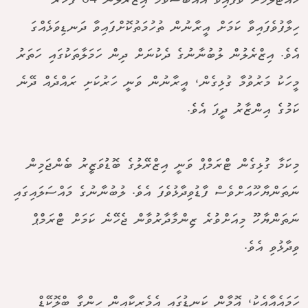
ހުއްޓާލުމަށް ވެފައިވާ އެއްބަސްވުމާ އިޒްރޭލުން 84 ފަހަރު
ހިލާފުވެފައިވާ ކަމަށް އީރާނުން ތުހުމަތުކޮށްފައިވާ ދަނޑިވަޅެއްގަ
އެވެ. އިޒްރެލުން ލުބުނާނުގެ ދެކުނަށް ދިން ހަމަލާތަކުގައި ހަތަރު
މީހަކު މަރުވުމާ ގުޅިގެން، އީރާނުން ވަނީ ހަރުކަށި ރައްދެއް ދޭނެ
ކަމުގެ އިންޒާރު ދީފަ އެވެ.
މިކަމާ ގުޅިގެން ޓްރަމްޕް ވަނީ އިޒްރޭލުގެ ބޮޑުވަޒީރު ބެންޖަމިން
ނަތަންޔާހޫއަށްވެސް ފާޑުވިދާޅުވެފަ އެވެ. ލުބުނާނުގެ މައްސަލައިގައި
ނަތަންޔާހޫ މިއަށްވުރެ ޒިންމާދާރުވާން ޖެހޭނެ ކަމަށް ޓްރަމްޕް
ވިދާޅުވި އެވެ.
ހަމައެއާއެކު، އޮމާން ކަނޑުގައި އެމެރިކާއިން ހިންގާ ބްލޮކޭޑް