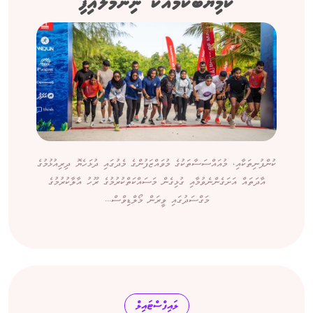
ކާމިޔާބުކަމާއެކު ނިންމާލައިފި
ކުންފުނިތަކާއި، މުއައްސަސާތަކުގެ މުވައްޒަފުންގެ މެދުގައި ދުޅަހެޔޮ ދިރިއުޅުމުގެ
އާދަތައް އަށަގެންނެވުމާއި ގުޅިގެން މަސައްކަތްކުރުމުގެ ރޫހު އާލާކުރުމުގެ
މަގްސަދުގައި ވީރަން މޯލްޑިވްސް...
ލައިފްސްޓައިލް