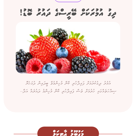
ދިގު އުމުރަކަށް ބޭރީސްގެ ދައުރު ބޮޑު!
އުމުރު ދިގުކުރުމަށް ފައިދާހުރި ކާނާ މުހިންމުވާ ބީދައިން ދުޅަހެޔޮ
ސިއްހަތެއްގައި ހުރުމަށް ވެސް ފައިދާހުރި ކާނާ މުހިންމު ދައުރެއް އަދާ...
މަގުބޫލު އާޓިކަލް