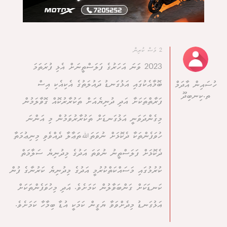
2 މަސް ކުރިން
2023 ވަނަ އަހަރުގެ ފަލަސްތީނަށް އެޅި ފުރަތަމަ
ބޮމާއެކުގައި އަޅުގަނޑު ދައުލަތުގެ އެކިއެކި އިސް
ހުސައިން އާދަމް
ތ.ކިނބިދޫ
ފަރާތްތަކަށާ އަދި ދުނިޔެއަށް ތަކުރާރުކޮއް ގޮވާލަމުން
މިގެންދަވަނީ އަޅުގަނޑަށް ތަކުރާރުވަމުން މި އަންނަ
ހުވަފެންތަކާ ދެކޮޅަށް ނުވަތަﷲތަޢާލާ ދެއްވެވި މިނިޢުމަތާ
ދެކޮޅަށް ފަލަސްތީނު ނުވަތަ އަދުގެ މިދުނިޔެ ސަލާމަތް
ކުރުމުގައި މަސައްކަތްކުރުމީ އަދުގެ މިދުނިޔެ ކަރުނާގެ ފުން
ކަނޑަކަށް ގަންބަވާލުން ކަމަށެވެ. އަދި މިހުވަފެންތަކަށް
އަޅުގަނޑު މިދެށްވަވާ ޔަގީން ކަމަކީ އުޑާ ބިމާހާ ކަމަށެވެ.