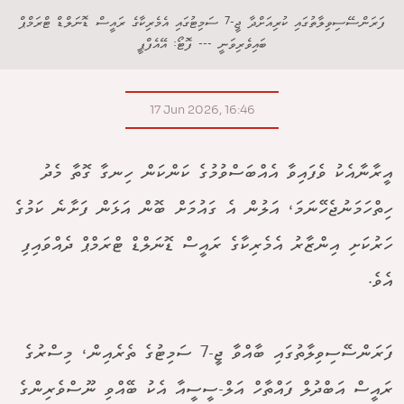
ފަރަންސޭސިވިލާތުގައި ކުރިއަށްދާ ޖީ-7 ސަމިޓުގައި އެމެރިކާގެ ރައީސް ޑޮނަލްޑް ޓްރަމްޕް
ބައިވެރިވަނީ --- ފޮޓޯ: އޭއެފްޕީ
17 Jun 2026, 16:46
އީރާނާއެކު ވެފައިވާ އެއްބަސްވުމުގެ ކަންކަން ހިނގާ ގޮތާ މެދު
ހިތްހަމަނުޖެހޭނަމަ، އަލުން އެ ގައުމަށް ބޮން އަޅަން ފަށާނެ ކަމުގެ
ހަރުކަށި އިންޒާރު އެމެރިކާގެ ރައީސް ޑޮނަލްޑް ޓްރަމްޕް ދެއްވައިފި
އެވެ.
ފަރަންސޭސިވިލާތުގައި ބާއްވާ ޖީ-7 ސަމިޓުގެ ތެރެއިން، މިސްރުގެ
ރައީސް އަބްދުލް ފައްތާހް އަލް-ސީސީއާ އެކު ބޭއްވި ނޫސްވެރިންގެ