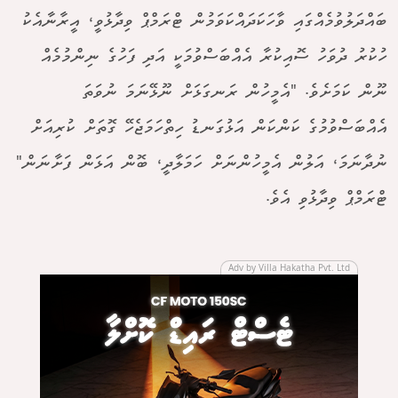
ބައްދަލުވުމެއްގައި ވާހަކަދައްކަވަމުން ޓްރަމްޕް ވިދާޅުވީ، އީރާނާއެކު
ހުކުރު ދުވަހު ސޮއިކުރާ އެއްބަސްވުމަކީ އަދި ފަހުގެ ނިންމުމެއް
ނޫން ކަމަށެވެ. "އެމީހުން ރަނގަޅަށް ނޫޅޭނަމަ ނުވަތަ
އެއްބަސްވުމުގެ ކަންކަން އަޅުގަނޑު ހިތްހަމަޖެހޭ ގޮތަށް ކުރިއަށް
ނުދާނަމަ، އަލުން އެމީހުންނަށް ހަމަލާދީ، ބޮން އަޅަން ފަށާނަން"
ޓްރަމްޕް ވިދާޅުވި އެވެ.
Adv by Villa Hakatha Pvt. Ltd