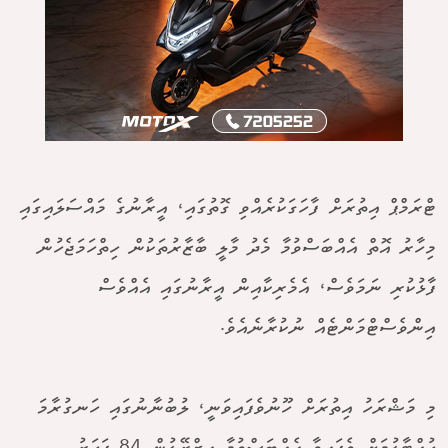
ޓްރަމްޕް އިތުރަށް ފާހަގަކުރެއްވި ގޮތުގައި، އީރާނުގެ މައްސަލައިގައި
މިހާރު އޮތް އެއްބަސްވުމާ މެދު މާލީ ބާޒާރުތަކުން ހިތްހަމަޖެހުން
ފާޅުކުރި ނަމަވެސް، އެމެރިކާއިން އީރާނުގައި އެއްވެސް
އިންވެސްޓްމަންޓެއް ނުކުރާނެއެވެ.
މި މަޝްރަހު އިތުރަށް ހޫނުވެފައިވަނީ، ލުބުނާނުގައި ހަނގުރާމަ