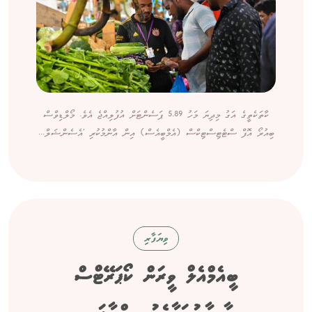
ކާތަކެތީގެ އަގު މިދިޔަ މަހު 5.89 ޕަސެންޓަށް އުފުލިއްޖެ އެވެ. މޯލްޑިވްސް
ބިއުރޯ އޮފް ސްޓެޓިސްޓިކްސް (އެމްބީއެސް) އިން އާންމުކުރި 'އެސެންޝަލް...
ވިޔަފާރި
ބީއެމްއެލް ވީރަން ކޯޕަރޭޓްސް