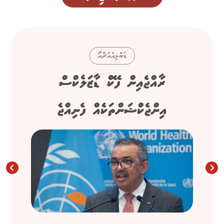
ޑަބްލިއުއެޗްއޯ
ރާއްޖެއިން ފޭކް ޑާޒަލެކްސް
އިންޖެކްޝަންތަކެއް ފެނިއްޖެ