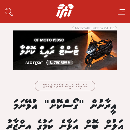
Adv by Villa Hakatha Pvt. Ltd
އެމެރިކާގެ ރައީސް ޑޮނަލްޑް ޓްރަމްޕް
އީރާނުން "ގޯސްކޮށް" އުޅޭނަމަ
އަލުން ބޮން އަޅާނެ ކަމުގެ އިންޒާރު