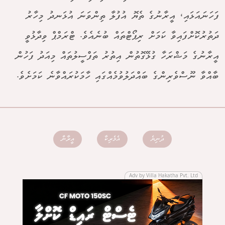
ފަހަނައަޅައި، އީރާނުގެ ތެޔޮ އުފުލާ ތިންވަނަ އުޅަނދު މިހާރު
ދަތުރުކޮށްފައިވާ ކަމަށް ރިޕޯޓްތައް ބުނެއެވެ. ޓްރަމްޕް ވިދާޅުވީ
އީރާނުގެ މަޝްރަހާ ގުޅޭގޮތުން އިތުރު ތަފްސީލުތައް މިއަދު ފަހުން
ބާއްވާ ނޫސްވެރިންގެ ބައްދަލުވުމެއްގައި ހާމަކުރައްވާނެ ކަމަށެވެ.
ދުނިޔެ
އެމެރިކާ
އީރާން
Adv by Villa Hakatha Pvt. Ltd