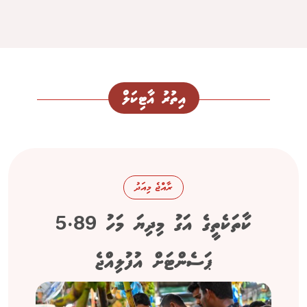
އިތުރު އާޓިކަލް
ރާއްޖެ މިއަދު
ކާތަކެތީގެ އަގު މިދިޔަ މަހު 5.89
ޕަސެންޓަށް އުފުލިއްޖެ