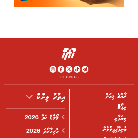
FOLLOW US
ރާއްޖެ މިއަދު
އިތުރު ލިންކް
ރިޕޯޓް
ވޯލްޑް ކަޕް 2026
ވިޔަފާރި
މުނިފޫހިފިލުވުން
ހުރިހާރޯދަ 2026