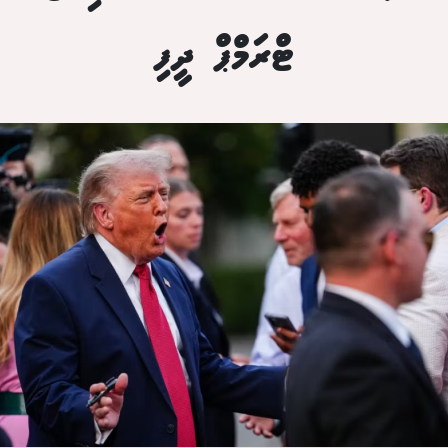
ޓްރަމްޕް ދީފި