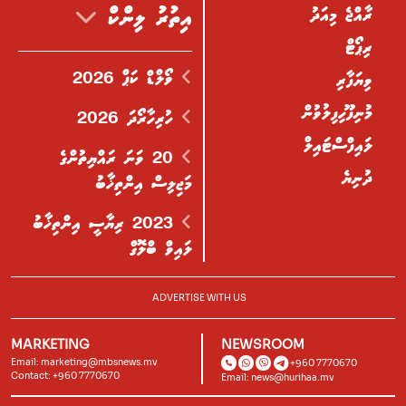
ރާއްޖެ މިއަދު
އިތުރު ލިންކް
ރިޕޯޓް
ވޯލްޑް ކަޕް 2026
ވިޔަފާރި
މުނިފޫހިފިލުވުން
ހުރިހާރޯދަ 2026
ލައިފްސްޓައިލް
20 ވަނަ ރައްޔިތުންގެ
ދުނިޔެ
މަޖިލިސް އިންތިޚާބު
2023 ރިޔާސީ އިންތިޚާބު
ލައިވް ބްލޮގް
ADVERTISE WITH US
MARKETING
NEWSROOM
Email:
marketing@mbsnews.mv
+960 7770670
Contact: +960 7770670
Email:
news@hurihaa.mv