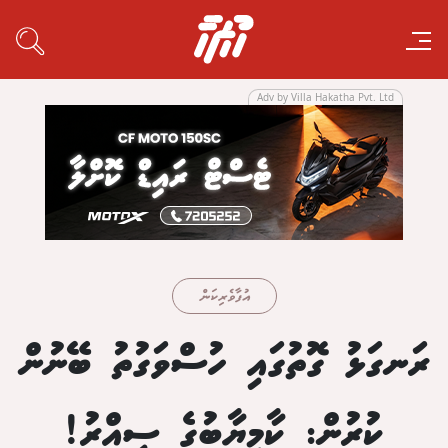
Adv by Villa Hakatha Pvt. Ltd
އުފާވެރިކަން
ރަނގަޅު ގޮތުގައި ހުސްވަގުތު ބޭނުން
ކުރުން: ކާމިޔާބުގެ ސިއްރު!