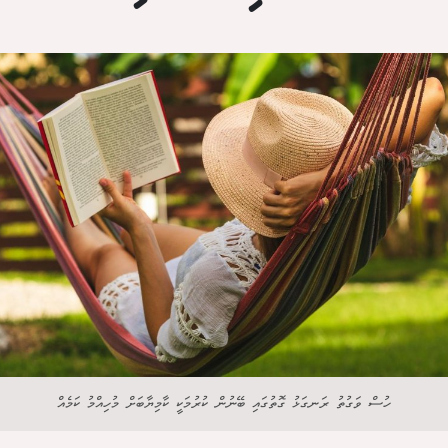
ހުސް ވަގުތު ރަނގަޅު ގޮތުގައި ބޭނުން ކުރުމަކީ ކާމިޔާބަށް މުހިއްމު ކަމެއް