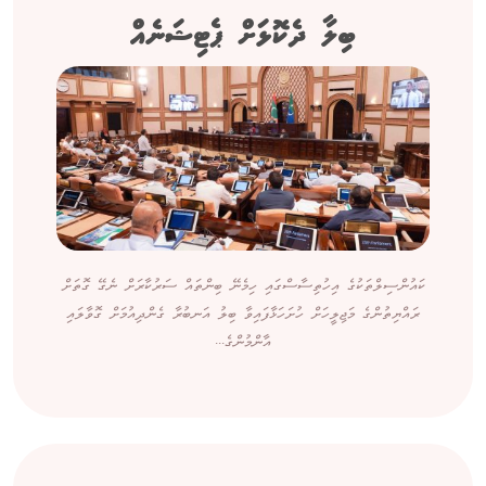
ބިލާ ދެކޮޅަށް ޕެޓިޝަނެއް
ކައުންސިލްތަކުގެ އިހުތިސާސްގައި ހިމެނޭ ބިންތައް ސަރުކާރަށް ނެގޭ ގޮތަށް
ރައްޔިތުންގެ މަޖިލީހަށް ހުށަހަޅާފައިވާ ބިލު އަނބުރާ ގެންދިއުމަށް ގޮވާލައި
އާންމުންގެ...