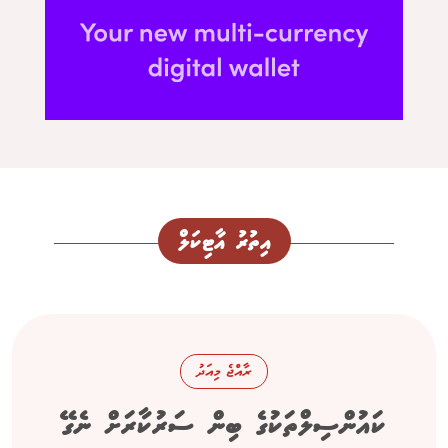
އިތުރު އާޓިކަލް
ރާއްޖެ މިއަދު
ކައުންސިލްތަކުގެ ބިން ސަރުކާރަށް ނެގޭ