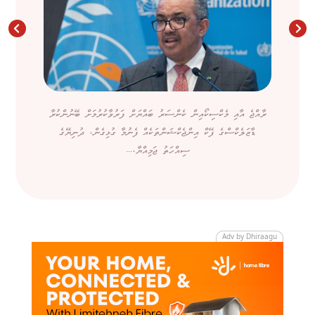
ރާއްޖެ އާއި މެކްސިކޯއިން ކެންސަރު ބައްޔަށް ފަރުވާކުރުމަށް ބޭނުންކުރާ
ޑާޒަލެކްސްގެ ފޭކް އިންޖެކްޝަންތަކެއް ފެނުމާ ގުޅިގެން، ދުނިޔޭގެ
ސިއްހަތު ޖަމިއްޔާ،...
Adv by Dhiraagu