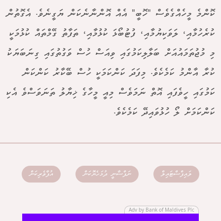
ކޮންމެ މީހެއްގެވެސް "ހޮބީ" އެއް އޮންނާނެކަން ޔަގީނެވެ. އެގޮތުން
ކުރެހުމާއި، ލަވަކިޔުމާއި، ފުޓުބޯޅަ ކުޅުމާއި، ތަފާތު ގޭމްތައް ކުޅުމަކީ
މި މުޖުތަމައުއަށް ބަލާލިކަމުގައި ވިއަސް ހުސް ވަގުތުގައި ގިނަބަޔަކު
ކުރާ އާންމު ކަމެކެވެ. މިފަދަ ކަންކަމަކީ ހުސް ބޭކާރު ކަންކަން
ކަމުގައި ހީވެފައި އޮތް ނަމަވެސް މިއީ މީހާގެ ޚިޔާލު ތަނަވަސްވެ އެކި
ކަންކަމަށް ލޯ ހުޅުވައިދޭ ކަމެކެވެ.
ލައިފްސްޓައިލް
ނަފްސާނީ ދުޅަހެޔޮކަން
އުފާވެރިކަން
Adv by Bank of Maldives Plc