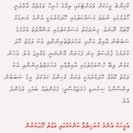
ކާމިޔާބު މީހަކަށް ވުމަށްޓަކައި ތިމާގެ ހުރިހާ ވަގުތެއް އާމްދަނީ
ހޯދުމުގައި ނުވަތަ މަސައްކަތުގައި ހޭދަކުރުމަކީ އެންމެ ރަނގަޅު
ގޮތެއް ނޫނެވެ. ގިނަވަގުތު މަސައްކަތުގައި މަޝްއޫލުވެ އުޅުމުގެ
ސަބަބުން އާއިލާ އަށާއި ރަހުމަތްތެރިންނާއި އެކު ވަގުތު ހޭދަ
ކުރުމުގެ ފުރުސަތު ގިނަ ފަހަރަށް އޮންނަނީ ގެއްލިފަ އެވެ. އެހެން
ކަމުން ލިބޭ ހުސްވަގުތުގައި އާއިލާއާއި ރަހުމަތްތެރިންނާއި އެކު
ވަގުތު ކޮޅެއް ހޭދަކުރުމަކީ ވަރަށް މުހިންމު ކަމެކެވެ. މީގެ ސަބަބުން
އިންސާނާގެ ސިކުނޑި ހަމަޖައްސާދީ، ގުޅުންތައް ބަދަހި ވެގެންދެ
އެވެ.
އެމީހަކު އެންމެ ކުރަހިތްވާ ކަންކަމުގައި ވަގުތު ހޭދަކުރުން