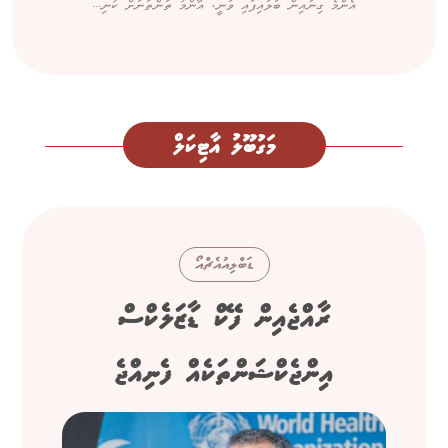
އެންމެ ގިނައިން ބަލައިފައި ވަނީ، އާންމު ތަންތަނަށް ކުނި...
މަގުބޫލު އާޓިކަލް
ޑަބްލިއުއެޗްއޯ
ރާއްޖެއިން ފޭކް ޑާޒަލެކްސް
އިންޖެކްޝަންތަކެއް ފެނިއްޖެ