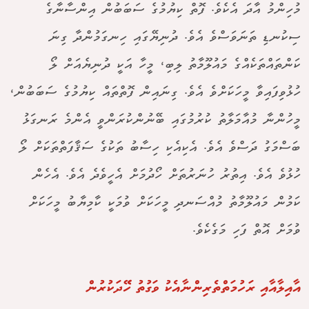
މުހިންމު އާދަ އެކެވެ. ފޮތް ކިޔުމުގެ ސަބަބުން އިންސާނާގެ
ސިކުނޑި ތަނަވަސްވެ އެވެ. ދުނިޔޭގައި ހިނގަމުންދާ ގިނަ
ކަންތައްތަކެއްގެ މައުލޫމާތު ލިބި، މީހާ އަކީ ދުނިޔެއަށް ލޯ
ހުޅުވިފައިވާ މީހަކަށްވެ އެވެ. ގިނައިން ފޮތްތައް ކިޔުމުގެ ސަބަބުން،
މީހުންނާ މުއާމަލާތު ކުރުމުގައި ބޭނުންކުރަންވީ އެންމެ ރަނގަޅު
ބަސްމަގު ދަސްވެ އެވެ. އެކިއެކި ހިސާބު ތަކުގެ ސަޤާފަތްތަކަށް ލޯ
ހުޅުވެ އެވެ. އިތުރު ހުނަރުތަށް ހޯދުމަށް އެހީވެދެ އެވެ. އެހެން
ކަމުން މައުލޫމާތު މުއްސަނދި މީހަކަށް ވުމަކީ ކާމިޔާބު މީހަކަށް
ވުމަށް އޮތް ފަހި މަގެކެވެ.
އާއިލާއާއި ރަހުމަތްތެރިންނާއެކު ވަގުތު ހޭދަކުރުން