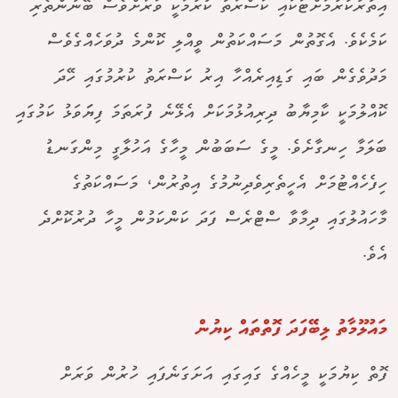
އިތުރުކުރުމަށްޓަކައި ކަސްރަތު ކުރުމަކީ ވަރަށްވެސް ބޭނުންތެރި
ކަމެކެވެ. އެގޮތުން މަސައްކަތުން ވީއްލި ކޮންމެ ދުވަހެއްގެވެސް
މަދުވެގެން ބައި ގަޑިއިރެއްހާ އިރު ކަސްރަތު ކުރުމުގައި ހޭދަ
ކޮއްލުމަކީ ކާމިޔާބު ދިރިއުޅުމަކަށް އެޅޭނެ ފުރަތަމަ ފިޔަަވަޅު ކަމުގައި
ބަލަމާ ހިނގާށެވެ. މީގެ ސަބަބުން މީހާގެ އަހުލާގީ މިންގަނޑު
ހިފެހެއްޓުމަށް އެހީތެރިވެދިނުމުގެ އިތުރުން، މަސައްކަތުގެ
މާހައުލުގައި ދިމާވާ ސްޓްރެސް ފަދަ ކަންކަމުން މީހާ ދުރުކޮށްދެ
އެވެ.
މައުލޫމާތު ލިބޭފަދަ ފޮތްތައް ކިޔުން
ފޮތް ކިޔުމަކީ މީހެއްގެ ގައިގައި އަށަގަނެފައި ހުރުން ވަރަށް