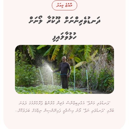
ރާއްޖެ މިއަދު
ދަނޑުވެރިންނަށް ދޫކުރާ ލޯނަށް
ހުޅުވާލައިފި
"ދަނޑުވެރި މަންފާ" އެގްރިބިޒްނާސް މެޗިން ގްރާންޓް ޕްރޮގްރާމުގެ ދެވަނަ
ބުރާއި "ދަނޑުވެރި ނަފާ" ލޯނު އިސްލާމީ ފައިނޭންސިން ނިޒާމަށް ބަދަލުކޮށް...