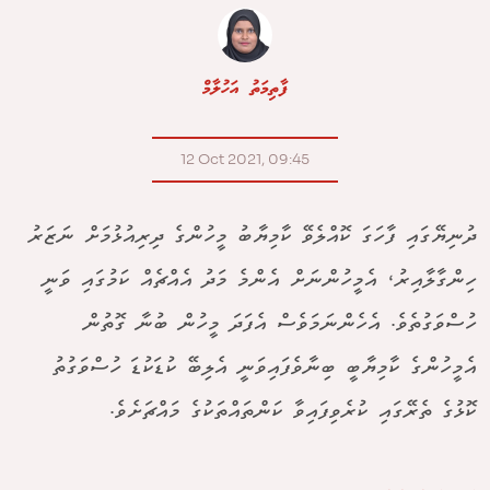
ފާތިމަތު އަހުލާމް
12 Oct 2021, 09:45
ދުނިޔޭގައި ފާހަގަ ކޮއްލެވޭ ކާމިޔާބު މީހުންގެ ދިރިއުޅުމަށް ނަޒަރު
ހިންގާލާއިރު، އެމީހުންނަށް އެންމެ މަދު އެއްޗެއް ކަމުގައި ވަނީ
ހުސްވަގުތެވެ. އެހެންނަމަވެސް އެފަދަ މީހުން ބުނާ ގޮތުން
އެމީހުންގެ ކާމިޔާބީ ބިނާވެފައިވަނީ އެލިބޭ ކުޑަކުޑަ ހުސްވަގުތު
ކޮޅުގެ ތެރޭގައި ކުރެވިފައިވާ ކަންތައްތަކުގެ މައްޗަށެވެ.