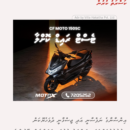
ކަސްރަތު ކުރުން
Adv by Villa Hakatha Pvt. Ltd
އިންސާނާގެ ނަފްސާނީ އަދި ޖިސްމާނީ ދުޅަހެޔޮކަން