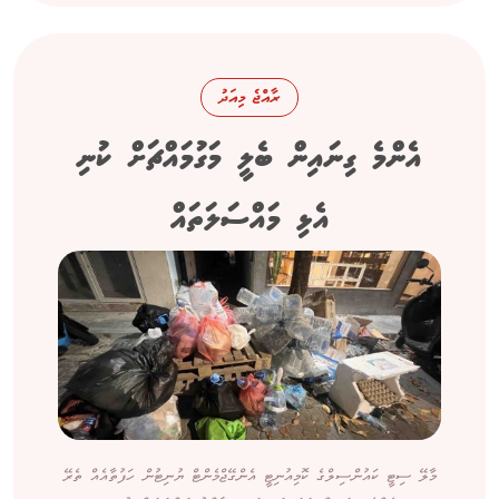
ރާއްޖެ މިއަދު
އެންމެ ގިނައިން ބެލީ މަގުމައްޗަށް ކުނި
އެޅި މައްސަލަތައް
މާލޭ ސިޓީ ކައުންސިލްގެ ކޮމިއުނިޓީ އެންގޭޖްމެންޓް ޔުނިޓުން ހަފުތާއެއް ތެރޭ