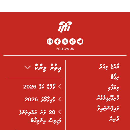
FOLLOW US
ރާއްޖެ މިއަދު
އިތުރު ލިންކް
ރިޕޯޓް
ވޯލްޑް ކަޕް 2026
ވިޔަފާރި
މުނިފޫހިފިލުވުން
ހުރިހާރޯދަ 2026
ލައިފްސްޓައިލް
20 ވަނަ ރައްޔިތުންގެ
ދުނިޔެ
މަޖިލިސް އިންތިޚާބު