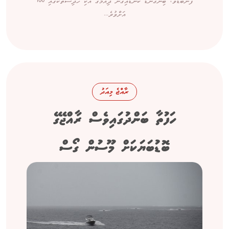
ފެންބޮޑުވެ، ބިންގަނޑު ކަނޑައިގެން ދިއުމުގެ އެކި ހާދިސާތަކުގައި 100
އަށްވުރެ...
ރާއްޖެ މިއަދު
ހަފުތާ ބަންދުގައިވެސް ރާއްޖޭގެ
ބޮޑުބަޔަކަށް މޫސުން ގޯސް