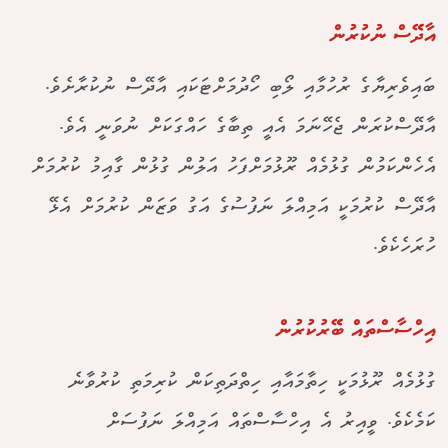
އާދޭސް ނުކުރުން
ބައިވެރިޔާގެ ރުހުމާއި ލޯބި ހޯދުމަށްޓަކައި އާދޭސް ނުކުރާށެވެ.
އާދޭސްކުރަން ޖެހޭނަމަ އެއީ ތިބާގެ ހައްގަކަށް ނުވަނީ އެވެ.
އެހެންކަމުން ގުޅުމެއް ރޫޅުމަށްފަހު އަލުން ގުޅުން ގާއިމު ކުރުމަށް
އާދޭސް ކުރުމަކީ އަމިއްލަ ނަފުސުގެ އަގު ވަޒަން ކުރުމަށް އެޅޭ
ހުރަހެކެވެ.
އިހްސާސްތައް ބޭރުކުރުން
ގުޅުމެއް ރޫޅުމަކީ ހިތާމައާއި ހިތްދަތިކަން ކުރިމަތި ކުރުވާނެ
ކަމެކެވެ. ވީއިރު އެ އިހްސާސްތައް އަމިއްލަ ނަފުސަށް