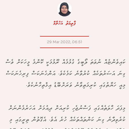
ފާތިމަތު އަހުލާމް
29 Mar 2022, 06:51
ކައިވެންޏެއް ނުވަތަ ލޯބީގެ ގުޅުމެއް ރޫޅުމަކީ ކޮންމެ މީހަކަށް ވެސް
ގިނަ އަސަރުތަކެއް ކުރުވާނެ ކަމެކެވެ. އަންހެނަކަސް ފިރިހެނަކަސް
މިއީ ހަޔާތުގައި ކުރިމަތިވާނެ ވަރަށްބޮޑު އިމްތިހާނެކެވެ.
މިފަދަ ހާލަތެއްގައި ފަސްނުޖެހި ކުރިއަށް ދިއުމަށް އަހަރެމެންނަށް
ކުރެވިދާނެ ގިނަ ކަންތައްތަކެއް ހުރެ އެވެ. އެގޮތުން ތިރީގައި މި