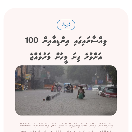
ދުނިޔެ
ވިއްސާރައިގައި އިންޑިއާއިން 100
އަށްވުރެ ގިނަ މީހުން މަރުވެއްޖެ
އިންޑިއާއަށް މިހާރު ކުރިމަތިވެފައިވާ މޫސުމީ ގަދަ ވިއްސާރައިގެ ސަބަބުން