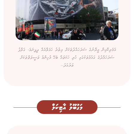
އެމެރިކާއިން އީރާނުގެ ސަރަހައްދުތަކަށް އިތުރު ހަމަލާއެއް ދީފިނަމަ، ގަލްފު
ސަރަހައްދުގެ ގައުމުތަކުގައި ހުރި ހަކަތައާ ބެހޭ މުހިންމު ވަސީލަތްތަކަށް
ވަރުގަދަ...
މަގުބޫލު އާޓިކަލް