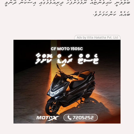
ބަލާލަނީ ކައިވެންޏެއް ރޫޅުމަށްފަހު ދިރިއުޅުމުގައި އިސްކަން ދޭންވީ
ބައެއް ކަންކަމަށެވެ.
Adv by Villa Hakatha Pvt. Ltd