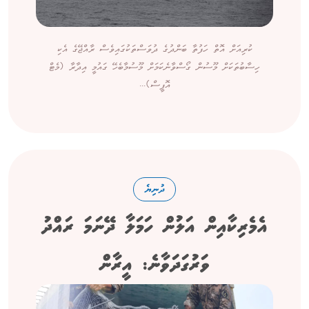
ކުރިއަށް އޮތް ހަފުތާ ބަންދުގެ ދުވަސްތަކުގައިވެސް ރާއްޖޭގެ އެކި
ހިސާބުތަކަށް މޫސުން ގޯސްވާނެކަމަށް މޫސުމާބެހޭ ގައުމީ އިދާރާ (މެޓް
އޮފީސް)...
ދުނިޔެ
އެމެރިކާއިން އަލުން ހަމަލާ ދޭނަމަ ރައްދު
ވަރުގަދަވާނެ: އީރާން