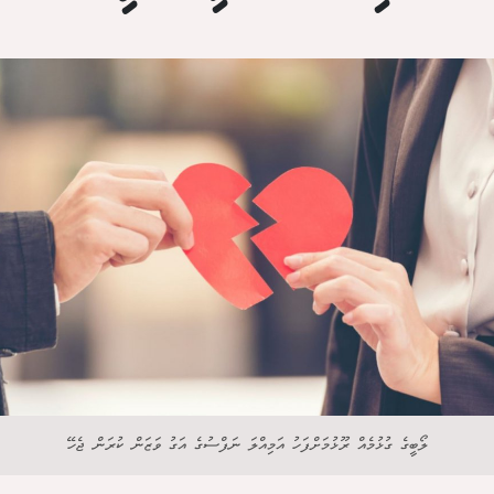
ލޯބީގެ ގުޅުމެއް ރޫޅުމަށްފަހު އަމިއްލަ ނަފްސުގެ އަގު ވަޒަން ކުރަން ޖެހޭ