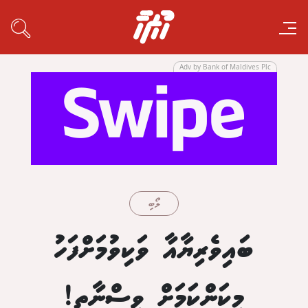
Adv by Bank of Maldives Plc
ލޯބި
ބައިވެރިޔާއާ ވަކިވުމަށްފަހު
މިކަންކަމަށް ވިސްނާތި!