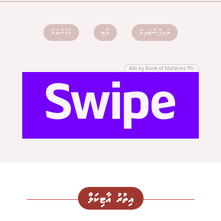
ލައިފްސްޓައިލް
ލޯބި
ގުޅުންތައް
Adv by Bank of Maldives Plc
އިތުރު އާޓިކަލް