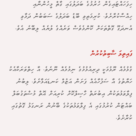
ހިފަހައްޓައިގެން ހުރުމުގެ ބަދަލުގައި ގާތް މީހުންނާއި
ހިއްސާކުރާށެވެ. ކުރިމަތިވި ބޮޑު ބަދަލުގެ ސަބަބުން ދަމާވި
އުނދަގޫ ގޮތްތަކަށް ކޮންމެވެސް ވަރެއްގެ ލުޔެއް ލިބޭނެ އެވެ.
ފައިތިލަ ސާބިތުކުރުން
ގުޅުމެއް ރޫޅުމަކީ ދިރިއުޅުމުގެ ނިމުމެއް ނޫނެވެ. އާ ހިތްވަރަކާއެކު
ހަޔާތުގެ އާ ސަފުހާއެއް ފަށަން އަޒުމް ކަނޑައަޅާށެވެ. ލިބުނު
ފިލާވަޅުތަކުން އިބުރަތް ހާސިލްކޮށް ކުރިއަށް އޮތް މުސްތަގުބަލް
ބައްޓަން ކުރުމުގައި އެ ފިލާވަޅުތަކުގެ ބޭނުން ރަނގަޅު ގޮތުގައި
ކުރާށެވެ.