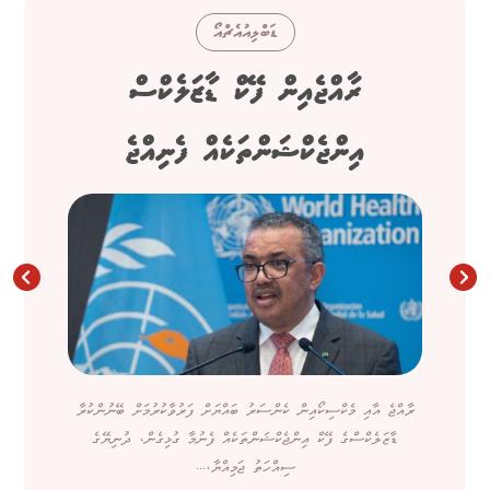
ޑަބްލިއުއެޗްއޯ
ރާއްޖެއިން ފޭކް ޑާޒަލެކްސް
އިންޖެކްޝަންތަކެއް ފެނިއްޖެ
ރާއްޖެ އާއި މެކްސިކޯއިން ކެންސަރު ބައްޔަށް ފަރުވާކުރުމަށް ބޭނުންކުރާ
ޑާޒަލެކްސްގެ ފޭކް އިންޖެކްޝަންތަކެއް ފެނުމާ ގުޅިގެން، ދުނިޔޭގެ
ސިއްހަތު ޖަމިއްޔާ،...