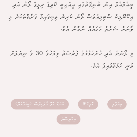
ބީއެމްއެލް އިން ބުނިގޮތުގައި އީއައިބީ ކޮވިޑް ރިލީފް ލޯނު އަދި
އިކޮނޮމިކް ސްޓިމިއުލަސް ލޯނު ކުރިން ލިބިފައިވާ ފަރާތްތަކަށް މި
ލޯނަށް ޝަރުތު ހަމައެއް ނުވާނެ އެވެ.
މި ލޯނަށް އެދި ހުށަހެޅުމުގެ ފުރުސަތު މިމަހުގެ 30 ގެ ނިޔަލަށް
ވަނީ ހުޅުވާލައިފަ އެވެ.
ވިޔަފާރި
ކޮވިޑް-19
ބޭންކް އޮފް މޯލްޑިވްސް (ބީއެމްއެލް)
އިގްތިސާދު