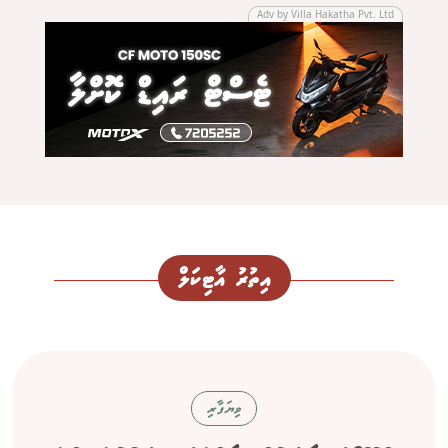
Adv by Villa Hakatha Pvt. Ltd
އިތުރު އާޓިކަލް
ވިޔަފާރި