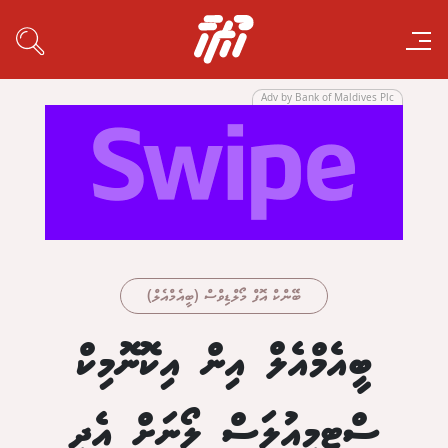
Adv by Bank of Maldives Plc
ބޭންކް އޮފް މޯލްޑިވްސް (ބީއެމްއެލް)
ބީއެމްއެލް އިން އިކޮނޮމިކް
ސްޓިމިއުލަސް ލޯނަށް އެދި