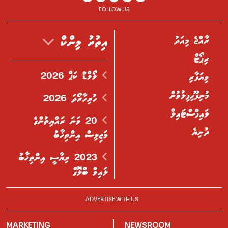
FOLLOW US
ރާއްޖެ މިއަދު
އިތުރު ލިންކް
ރިޕޯޓް
ވޯލްޑް ކަޕް 2026
ވިޔަފާރި
މުނިފޫހިފިލުވުން
ހުރިހާރޯދަ 2026
ލައިފްސްޓައިލް
20 ވަނަ ރައްޔިތުންގެ
ދުނިޔެ
މަޖިލިސް އިންތިޚާބު
2023 ރިޔާސީ އިންތިޚާބު
ލައިވް ބްލޮގް
ADVERTISE WITH US
MARKETING
NEWSROOM