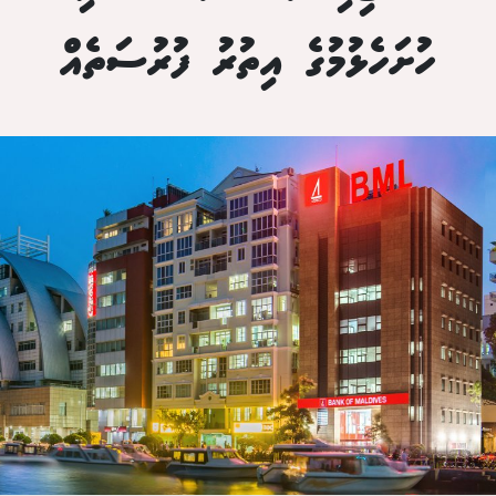
ހުށަހެޅުމުގެ އިތުރު ފުރުސަތެއް