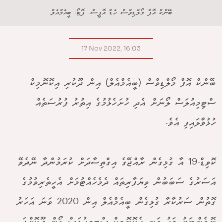
ބޭންކް އޮފް މޯލްޑިވްސް ހެޑް އޮފީސް. ފޮޓޯ: ބީއެމްއެލް
17 Nov 2022, 16:03
ބޭންކް އޮފް މޯލްޑިވްސް (ބީއެމްއެލް) އިން ދޫކުރި އިކޮނޮމިކް
ސްޓިމިއުލަސް ލޯނަށް އެދި ހުށަހެޅުމުގެ އިތުރު ފުރުސަތެއް
ހުޅުވާލައިފި އެވެ.
ކޮވިޑް-19 އާ ގުޅިގެން ރާއްޖޭގެ އިގްތިސާދަށް ކުރަމުންދާ ނޭދެވޭ
އަސަރުގެ ސަބަބުން ވިޔަފާރިތައް ދެމެހެއްޓުމަށް އެހީތެރިވުމުގެ
ގޮތުން ސަރުކާރާ ގުޅިގެން ބީއެމްއެލް އިން 2020 ވަނަ އަހަރު