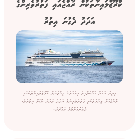
ކްރޫޒްލައިނާތަކުން ރާއްޖެއައި ފަތުރުވެރިންގެ
އަދަދު ދެގުނަ އިތުރު
މިދިޔަ އަހަރާ އަޅާބަލާއިރު މިއަހަރުގެ މިހާތަނަށް ކްރޫޒްލައިނާތަކުގައި
ރާއްޖެއަށް ޒިޔާރަތްކުރި ފަތުރުވެރިންގެ އަދަދު ވަރަށް ބޮޑަށް އިތުރުވެ،
ދެގުނައަށްވުރެ މައްޗަށް...