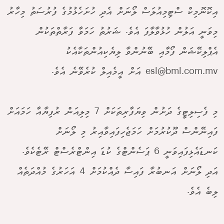
އިކޮނޮމިކް ސްޓިމިއުލަސް ލޯނަށް އެދި ހުށަހެޅުމުގެ ފުރުސަތު މިހާރު
މިވަނީ އަލުން ހުޅުވާލާފަ އެވެ. ޝަރުތު ހަމަވާ ފަރާތްތަކުން
އެޕްލިކޭޝަން ފޯމާއި ބޭނުންވާ ލިޔެކިއުންތަކާއެކު
esl@bml.com.mv
އަށް އީމެއިލް ކުރެވޭނެ އެވެ.
މި ފެސިލިޓީގެ ދަށުން ވިޔަފާރިތަކަށް 7 މިލިއަން ރުފިޔާއާ ހަމައަށް
ފައިނޭންސް ދޫކުރުމަށް ހަމަޖެހިފައިވާއިރު މި ލޯނަށް
ކަނޑައެޅިފައިވަނީ 6 ޕަސެންޓްގެ ކުޑަ އިންޓްރެސްޓް ރޭޓެކެވެ.
އަދި ލޯނަށް އަނބުރާ ފައިސާ ދެއްކުމަށް 4 އަހަރުގެ މުއްދަތެއް
ލިބެ އެވެ.