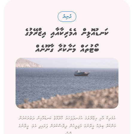
ދުނިޔެ
ކަނޑުއޮޅިން އެމެރިކާއާއި އިޒްރޭލުގެ
ބޯޓުތައް މަނާކުރާ ގާނޫނެއް
އެމެރިކާ އާއި އިޒްރޭލުގެ އުޅަނދުފަހަރު ހޮރްމޫޒް ކަނޑުއޮޅިން ދަތުރުކުރުން
މަނާކުރާ ބިލެއް އީރާނުގެ މަޖިލީހުން ދިރާސާކުރަން ފަށައިފި އެވެ. އީރާނުގެ
ފާސް...