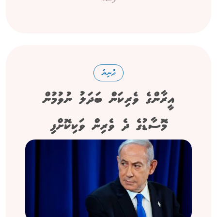
ދުނިޔެ
އީރާންގެ ވެރިކަން ބަދަލު ނުވުމުން
މޮސާޑުގެ ދެ ވެރިން ވަކިކޮށްފި