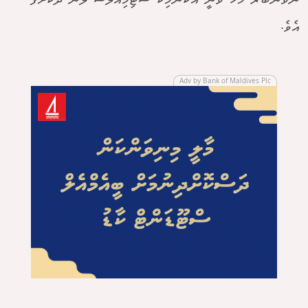
ނޮވެންބަރު މަހު ވަނީ އެކޮނޮމިކް ސްޓިމިއުލަސް ލޯން ދޫކޮށްފަ
އެވެ.
Adv by Bank of Maldives Plc