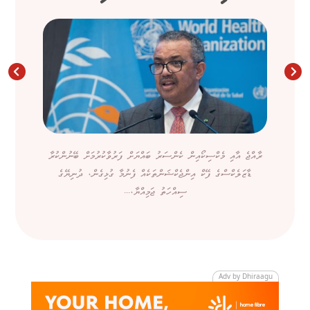
ރާއްޖެ އާއި މެކްސިކޯއިން ކެންސަރު ބައްޔަށް ފަރުވާކުރުމަށް ބޭނުންކުރާ
ޑާޒަލެކްސްގެ ފޭކް އިންޖެކްޝަންތަކެއް ފެނުމާ ގުޅިގެން، ދުނިޔޭގެ
ސިއްހަތު ޖަމިއްޔާ،...
Adv by Dhiraagu