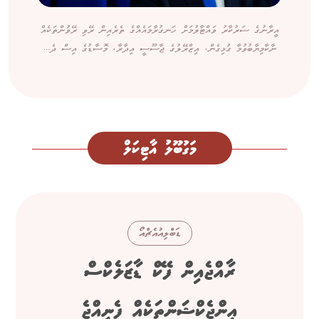
އީރާނުގެ ސަރުކާރު ވައްޓާލުމަށް ހަނގުރާމައެއްގެ ތެރެއިން ރޭވި ރޭވުންތަކެއް
ނާކާމިޔާބުވުމާ ގުޅިގެން، އިޒްރޭލުގެ ޖާސޫސީ އިދާރާ، މޮސާޑުގެ އިސް ދެ...
މަގުބޫލު އާޓިކަލް
ޑަބްލިއުއެޗްއޯ
ރާއްޖެއިން ފޭކް ޑާޒަލެކްސް
އިންޖެކްޝަންތަކެއް ފެނިއްޖެ