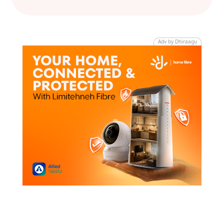
Adv by Dhiraagu