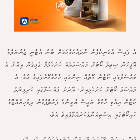
އެ ފައިސާ އެމަނިކުފާނު ނުދައްކަވާކަމަށް ބުނެ އެޓާނީ ޖެނެރަލްގެ
އޮފީހުން ސިވިލް ކޯޓަށް މައްސަލައެއް ހުށަހެޅުމާ ގުޅިގެން އިއްޔެ އެ
މައްސަލާގައި ކޯޓުން ގޮތެއް ނިންމައި ހުކުމްކޮށްފައިވެ އެވެ. އެ
މައްސަލަ ކޯޓަށް ހުށަހެޅިއިރު، އާރަށު މައްސަލާގައި ކުރިމިނަލް
ކޯޓުން އިއްވި ހުކުމް ރައީސް ޔާމީނުގެ ފަރާތްޕުޅުން ދިވެހިރާއްޖޭގެ
ހައިކޯޓުގައި އިސްތިއުނާފުކުރައްވާފައިވެ އެވެ.