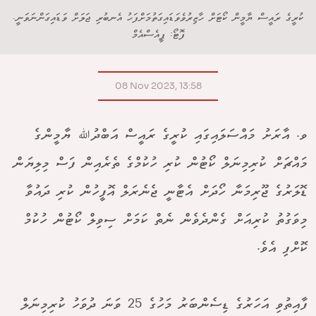
ކުރީގެ ރައީސް ޔާމީން ކޯޓަށް ހާޒިރުވެވަޑައިގަތުމަށްފަހު އެނބުރި ޖަލަށް ވަޑައިގަންނަވަނީ.
ފޮޓޯ: ޕީއެސްއެމް
08 Nov 2023, 13:58
ވ. އާރަށު މައްސަލައިގައި ކުރީގެ ރައީސް އަބްދުﷲ ޔާމީންގެ
މައްޗަށް ކުރިމިނަލް ކޯޓުން ކުރި ހުކުމްގެ ތެރެއިން ފަސް މިލިޔަން
ޑޮލަރުގެ ޖޫރިމަނާ ހޯދަށް އެޓާނީ ޖެނެރަލް އޮފީހުން ކުރި ދައުވާ
މިވަގުތު ކުރިއަށް ގެންދެވެން ނެތް ކަމަށް ސިވިލް ކޯޓުން ހުކުމް
ކޮށްފި އެވެ.
ފާއިތުވި އަހަރުގެ ޑިސެންބަރު މަހުގެ 25 ވަނަ ދުވަހު ކުރިމިނަލް