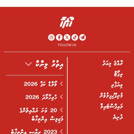
FOLLOW US
ރާއްޖެ މިއަދު
އިތުރު ލިންކް
ރިޕޯޓް
ވޯލްޑް ކަޕް 2026
ވިޔަފާރި
މުނިފޫހިފިލުވުން
ހުރިހާރޯދަ 2026
ލައިފްސްޓައިލް
20 ވަނަ ރައްޔިތުންގެ
ދުނިޔެ
މަޖިލިސް އިންތިޚާބު
2023 ރިޔާސީ އިންތިޚާބު