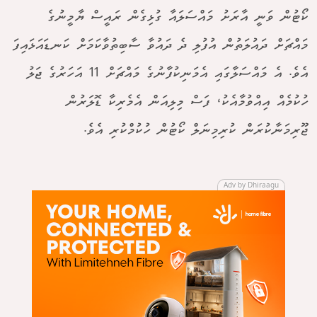
ކޯޓުން ވަނީ އާރަށު މައްސަލައާ ގުޅިގެން ރައީސް ޔާމީނުގެ
މައްޗަށް ދައުލަތުން އުފުލި ދެ ދައުވާ ސާބިތުވާކަމަށް ކަނޑައަޅައިފަ
އެވެ. އެ މައްސަލާގައި އެމަނިކުފާނުގެ މައްޗަށް 11 އަހަރުގެ ޖަލު
ހުކުމެއް އިއްވުމާއެކު، ފަސް މިލިއަން އެމެރިކާ ޑޮލަރުން
ޖޫރިމަނާކުރަން ކުރިމިނަލް ކޯޓުން ހުކުމްކުރި އެވެ.
Adv by Dhiraagu