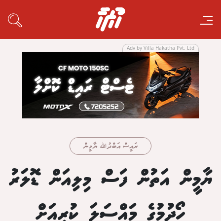
Adv by Villa Hakatha Pvt. Ltd
ރައީސް އަބްދުﷲ ޔާމީން
ޔާމީން އަތުން ފަސް މިލިއަން ޑޮލަރު
ހޯދުމުގެ މައްސަލަ ކުރިއަށް