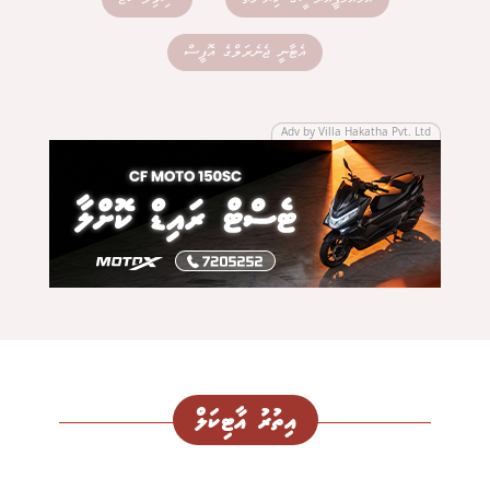
އެޓާނީ ޖެނެރަލްގެ އޮފީސް
Adv by Villa Hakatha Pvt. Ltd
އިތުރު އާޓިކަލް