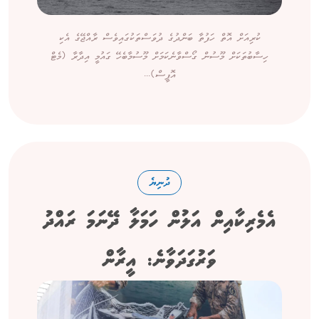
ކުރިއަށް އޮތް ހަފުތާ ބަންދުގެ ދުވަސްތަކުގައިވެސް ރާއްޖޭގެ އެކި
ހިސާބުތަކަށް މޫސުން ގޯސްވާނެކަމަށް މޫސުމާބެހޭ ގައުމީ އިދާރާ (މެޓް
އޮފީސް)...
ދުނިޔެ
އެމެރިކާއިން އަލުން ހަމަލާ ދޭނަމަ ރައްދު
ވަރުގަދަވާނެ: އީރާން