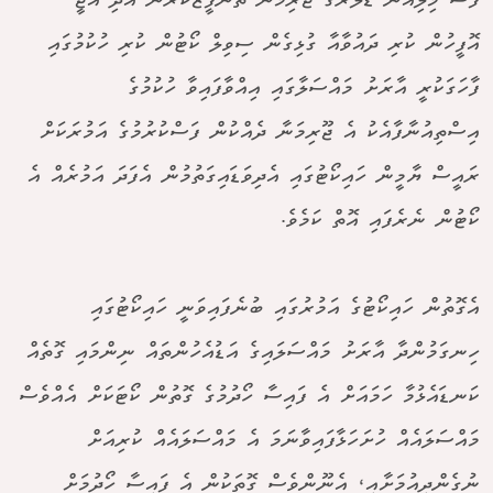
ފަސް މިލިއަން ޑޮލަރުގެ ޖޫރިމަނާ ތަންފީޒުކުރުން އެދި އޭޖީ
އޮފީހުން ކުރި ދައުވާއާ ގުޅިގެން ސިވިލް ކޯޓުން ކުރި ހުކުމުގައި
ފާހަގަކުރީ އާރަށު މައްސަލާގައި އިއްވާފައިވާ ހުކުމުގެ
އިސްތިއުނާފާއެކު އެ ޖޫރިމަނާ ދެއްކުން ފަސްކުރުމުގެ އަމުރަކަށް
ރައީސް ޔާމީން ހައިކޯޓުގައި އެދިވަޑައިގަތުމުން އެފަދަ އަމުރެއް އެ
ކޯޓުން ނެރެފައި އޮތް ކަމެވެ.
އެގޮތުން ހައިކޯޓުގެ އަމުރުގައި ބުނެފައިވަނީ ހައިކޯޓުގައި
ހިނގަމުންދާ އާރަށު މައްސަލައިގެ އަޑުއެހުންތައް ނިންމައި ގޮތެއް
ކަނޑައެޅުމާ ހަމައަށް އެ ފައިސާ ހޯދުމުގެ ގޮތުން ކޯޓަކަށް އެއްވެސް
މައްސަލައެއް ހުށަހަޅާފައިވާނަމަ އެ މައްސަލައެއް ކުރިއަށް
ނުގެންދިއުމަށާއި، އެނޫންވެސް ގޮތަކުން އެ ފައިސާ ހޯދުމަށް