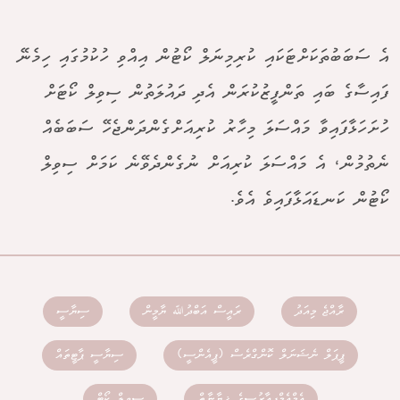
އެ ސަބަބުތަކަށްޓަކައި ކުރިމިނަލް ކޯޓުން އިއްވި ހުކުމުގައި ހިމެނޭ
ފައިސާގެ ބައި ތަންފީޒުކުރަން އެދި ދައުލަތުން ސިވިލް ކޯޓަށް
ހުށަހަޅާފައިވާ މައްސަލަ މިހާރު ކުރިއަށްގެންދަންޖެހޭ ސަބަބެއް
ނެތުމުން، އެ މައްސަލަ ކުރިއަށް ނުގެންދެވޭނެ ކަމަށް ސިވިލް
ކޯޓުން ކަނޑައަޅާފައިވެ އެވެ.
ރާއްޖެ މިއަދު
ރައީސް އަބްދުﷲ ޔާމީން
ސިޔާސީ
ޕީޕަލް ނެޝަނަލް ކޮންގްރެސް (ޕީއެންސީ)
ސިޔާސީ ޕާޓީތައް
އެމްއެމްޕީއާރުސީގެ ޚިޔާނާތް
ސިވިލް ކޯޓް