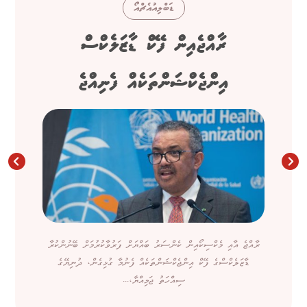
ޑަބްލިއުއެޗްއޯ
ރާއްޖެއިން ފޭކް ޑާޒަލެކްސް
އިންޖެކްޝަންތަކެއް ފެނިއްޖެ
ރާއްޖެ އާއި މެކްސިކޯއިން ކެންސަރު ބައްޔަށް ފަރުވާކުރުމަށް ބޭނުންކުރާ
ޑާޒަލެކްސްގެ ފޭކް އިންޖެކްޝަންތަކެއް ފެނުމާ ގުޅިގެން، ދުނިޔޭގެ
ސިއްހަތު ޖަމިއްޔާ،...