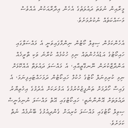
މީރާއިން ނުވަތަ ދައުލަތުގެ އެހެން އިދާރާއަކުން އެއްވެސް
މަސައްކަތެއް ނުކުރުމަށެވެ.
އެހެންކަމުން ސިވިލް ކޯޓުން ނިންމާފައިވަނީ އެ މައްސަލާގައި
ހައިކޯޓުގެ އަޑުއެހުންތައް ނިމި ހުކުމެއް ކުރާނެ ވަކި ތާރީޚެއް
އަންދާޒާކުރަން ނޭނގޭތީއާއި، އެ މައްސަލަ ދައުލަތާ އެއްކޮޅަށް
ނިމި ކުރިމިނަލް ކޯޓުގެ ހުކުމް ހައިކޯޓުން ދަމަހައްޓައިފިނަމަ، އެ
ފައިސާ ހޯދުމަށް ތަންފީޒުކުރުމުގެ އަމުރަކަށް އެދުމުގެ އިޚުތިޔާރު
ދައުލަތަށް އޮންނާނެތީ، ހައިކޯޓުގައި އޮތް މައްސަލަ ނުނިމެނީސް
ސިވިލް ކޯޓުގައި މައްސަލަ ކުރިއަށް ގެންދިއުމުގެ ބޭނުމެއް ނެތް
ކަމަށެވެ.