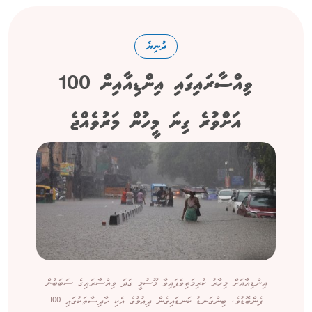
ދުނިޔެ
ވިއްސާރައިގައި އިންޑިއާއިން 100
އަށްވުރެ ގިނަ މީހުން މަރުވެއްޖެ
އިންޑިއާއަށް މިހާރު ކުރިމަތިވެފައިވާ މޫސުމީ ގަދަ ވިއްސާރައިގެ ސަބަބުން
ފެންބޮޑުވެ، ބިންގަނޑު ކަނޑައިގެން ދިއުމުގެ އެކި ހާދިސާތަކުގައި 100