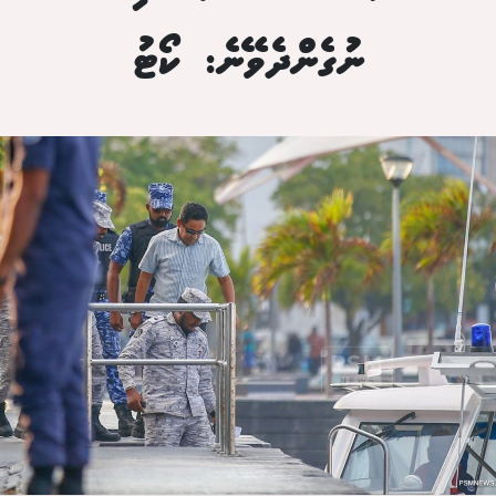
ނުގެންދެވޭނެ: ކޯޓު