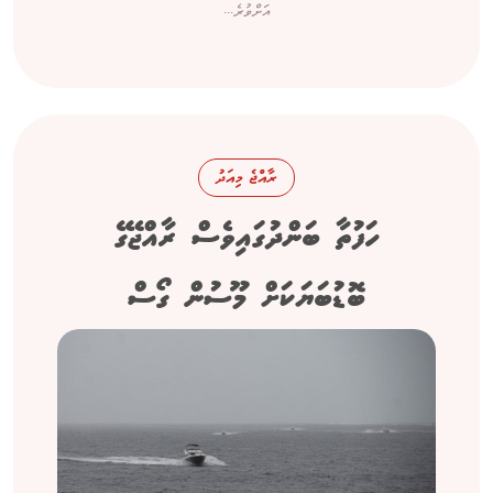
އަށްވުރެ...
ރާއްޖެ މިއަދު
ހަފުތާ ބަންދުގައިވެސް ރާއްޖޭގެ
ބޮޑުބަޔަކަށް މޫސުން ގޯސް