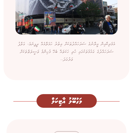
އެމެރިކާއިން އީރާނުގެ ސަރަހައްދުތަކަށް އިތުރު ހަމަލާއެއް ދީފިނަމަ، ގަލްފު
ސަރަހައްދުގެ ގައުމުތަކުގައި ހުރި ހަކަތައާ ބެހޭ މުހިންމު ވަސީލަތްތަކަށް
ވަރުގަދަ...
މަގުބޫލު އާޓިކަލް