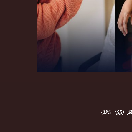
ްމަދު (ތާތު) އަށެވެ.