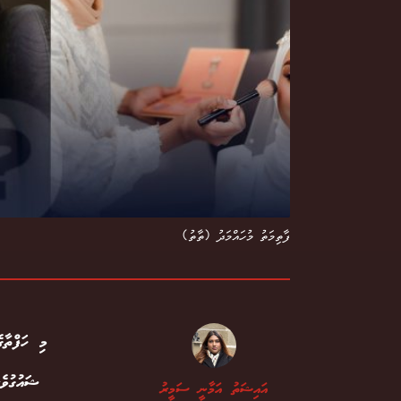
ފާތިމަތު މުހައްމަދު (ތާތު)
މި ހަފްތާ
ޝައުގުވެރ
އައިޝަތު އަމާނީ ސަމީރު