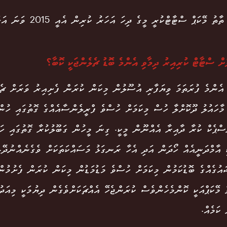
ތު މޭކަޕް ސްޓާޓްކުރީ މީގެ ދިހަ އަހަރު ކުރިން އެއީ 2015 ވަނަ އަހަރުގައި.
 އެންމެ ފުރަތަމަ ވިޔަފާރި އުސޫލުން މިކަން ކުރަން ފެށިއިރު ވަރަށް ޗެލ
މާހައުލު ދޫކޮށްލާ ހުސް މިކަމަށް ހުސްވެ ފްރީލެންސާއެއްގެ ގޮތުގައި ހުނ
ސްޕެކް ކުރާ ދާއިރާ އެއްނޫން މީކީ. ގިނަ މީހުން ގަބޫލުކުރާ ގޮތުގައި ހަމ
ީ އާމްދަނީއެއް ހޯދަން އަދި އެހާ ރަނގަޅު މަސައްކަތަކަށް ވެގެނެއްނުދޭ.
އުގެއްގެ ބޮޑުކަމުން މިކަމަށް ހުސްވެ މަޑުމަޑުން މިކަން ކުރަން ފެށުމުން
ެ މޭކަޕްއަކީ ކޮންމެހެންވެސް ކުރަންޖެހޭ އެއްޗަކަށްވެގެން ދިޔުމަކީ މިއަދ
 ކަމެއް.