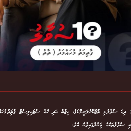
ގެ ދިހަ ސުވާލު މި އަމާޒުކޮށްލަނީ މޭކަޕް، ހިޖާބް އަދި ހެއާ ސްޓައިލިސްޓް ފާތިމަތު މުހައ
ި ސުވާލުތަކެއް ހިމަނާލާފައިވާނެ އެވެ.