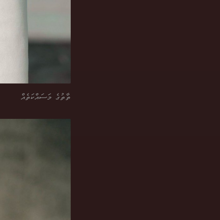
ތާތުގެ މަސައްކަތެއް