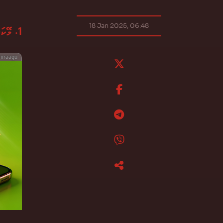
18 Jan 2025, 06:48
1. މޭކަޕް އާޓިސްޓެއްގެ ގޮތުގައި މަސައްކަތް ކުރަން ފެށީ ކޮންއިރަކު؟
hiraagu