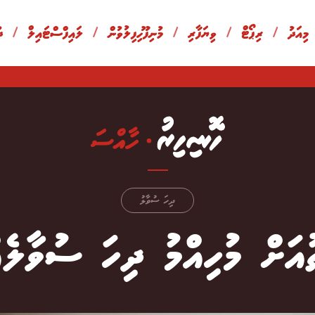
 މިއަދު
/
ރިޕޯޓް
/
ވިޔަފާރި
/
މުނިފޫހިފިލުވުން
/
ލައިފްސްޓައިލް
/
ދ
ދިހަ ސުވާލު
ުއަށް މުހިއްމު ދިހަ ސުވާލެއ