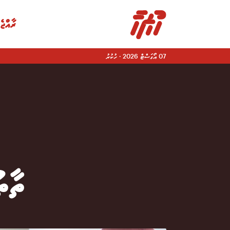
ރާއްޖެ
07 އޯގަސްޓް 2026
·
ހުކުރު
|
ތާތ