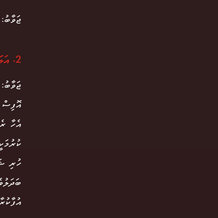
ޖަވާބު: ތާ
2. އަލަށް ސްޓާޓް ކުރިއިރު ދިމާވި އެންމެ ބޮޑު ޗެލެންޖަކީ ކޮބާ؟
ޖަވާބު:
އޮފިސް 
އެހާ ރެ
ކުރުމަކ
ހުރި ޝަ
ބަދަލުވ
އުފާކުރާ