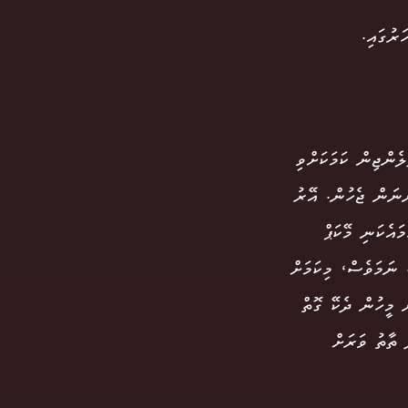
ެންޖިން ކަމަކަށްވި
ްނަން ޖެހުން. އޭރު
ައެކަނި މޭކަޕް
 ނަމަވެސް، މިކަމަށް
 މީހުން ދެކޭ ގޮތް
ު ތާތު ވަރަށް