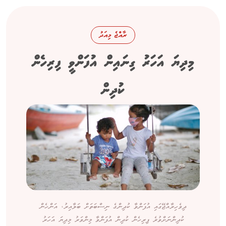
ރާއްޖެ މިއަދު
މިދިޔަ އަހަރު ގިނައިން އުފަންވީ ފިރިހެން
ކުދިން
ދިވެހިރާއްޖޭގައި އުފަންވާ ކުދިންގެ ނިސްބަތަށް ބަލާއިރު، އަންހެން
ކުދިންނަށްވުރެ ފިރިހެން ކުދިން އުފަންވާ މިންވަރު މިދިޔަ އަހަރު