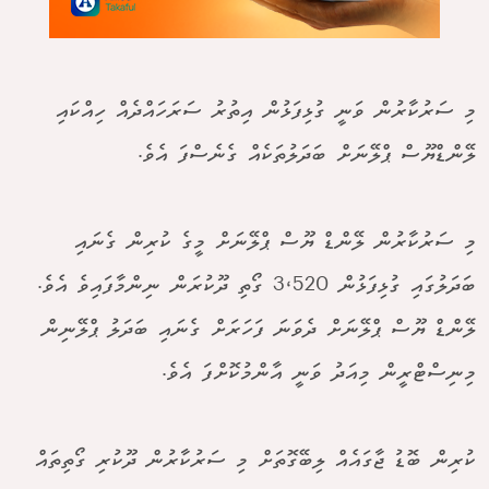
މި ސަރުކާރުން ވަނީ ގުޅިފަޅުން އިތުރު ސަރަހައްދެއް ހިއްކައި
ލޭންޑްޔޫސް ޕްލޭނަށް ބަދަލުތަކެއް ގެނެސްފަ އެވެ.
މި ސަރުކާރުން ލޭންޑް ޔޫސް ޕްލޭނަށް މީގެ ކުރިން ގެނައި
ބަދަލުގައި ގުޅިފަޅުން 3،520 ގޯތި ދޫކުރަން ނިންމާފައިވެ އެވެ.
ލޭންޑް ޔޫސް ޕްލޭނަށް ދެވަނަ ފަހަރަށް ގެނައި ބަދަލު ޕްލޭނިން
މިނިސްޓްރީން މިއަދު ވަނީ އާންމުކޮށްފަ އެވެ.
ކުރިން ބޮޑު ޖާގައެއް ލިބޭގޮތަށް މި ސަރުކާރުން ދޫކުރި ގޯތިތައް