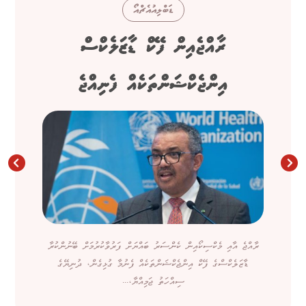
ޑަބްލިއުއެޗްއޯ
ރާއްޖެއިން ފޭކް ޑާޒަލެކްސް
އިންޖެކްޝަންތަކެއް ފެނިއްޖެ
ރާއްޖެ އާއި މެކްސިކޯއިން ކެންސަރު ބައްޔަށް ފަރުވާކުރުމަށް ބޭނުންކުރާ
ޑާޒަލެކްސްގެ ފޭކް އިންޖެކްޝަންތަކެއް ފެނުމާ ގުޅިގެން، ދުނިޔޭގެ
ސިއްހަތު ޖަމިއްޔާ،...