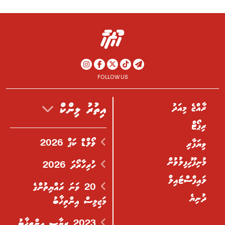
FOLLOW US
ރާއްޖެ މިއަދު
އިތުރު ލިންކް
ރިޕޯޓް
ވޯލްޑް ކަޕް 2026
ވިޔަފާރި
މުނިފޫހިފިލުވުން
ހުރިހާރޯދަ 2026
ލައިފްސްޓައިލް
20 ވަނަ ރައްޔިތުންގެ
ދުނިޔެ
މަޖިލިސް އިންތިޚާބު
2023 ރިޔާސީ އިންތިޚާބު