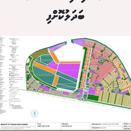
ބަދަލުކޮށްފި