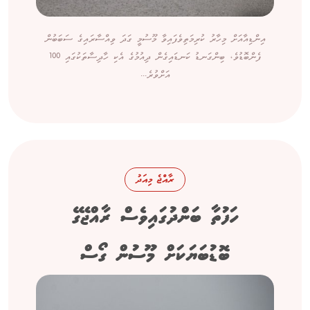
އިންޑިއާއަށް މިހާރު ކުރިމަތިވެފައިވާ މޫސުމީ ގަދަ ވިއްސާރައިގެ ސަބަބުން
ފެންބޮޑުވެ، ބިންގަނޑު ކަނޑައިގެން ދިއުމުގެ އެކި ހާދިސާތަކުގައި 100
އަށްވުރެ...
ރާއްޖެ މިއަދު
ހަފުތާ ބަންދުގައިވެސް ރާއްޖޭގެ
ބޮޑުބަޔަކަށް މޫސުން ގޯސް