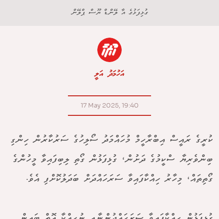
ގުޅިފަޅުގެ އާ ލޭންޑް ޔޫސް ޕްލޭން
އަހުމަދު އަލީ
17 May 2025, 19:40
ކުރީގެ ރައީސް އިބްރާހީމް މުހައްމަދު ސޯލިހުގެ ސަރުކާރުން ހިންގި
ބިންވެރިޔާ ސްކީމުގެ ދަށުން، ގުޅިފަޅުން ގޯތި ލިބިފައިވާ މީހުންގެ
ގޯތިތައް، މިހާރު ހިއްކާފައިވާ ސަރަހައްދަށް ބަދަލުކޮށްފި އެވެ.
ގުޅިފަޅުން ހިއްކާފައިވާ ސަރަހައްދުންނާއި ނުހިއްކާ އޮތް ބައިން