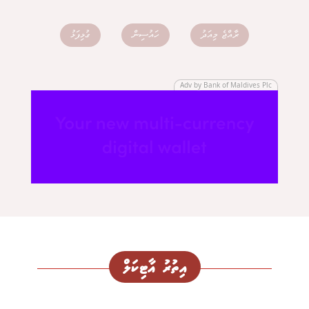
ރާއްޖެ މިއަދު
ހައުސިން
ގުޅިފަޅު
Adv by Bank of Maldives Plc
އިތުރު އާޓިކަލް