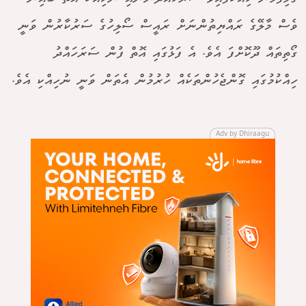
ވެސް މާލޭގެ ރައްޔިތުންނަށް ރައީސް ސޯލިހުގެ ސަރުކާރުން ވަނީ
ގޯތިތައް ދޫކޮށްފަ އެވެ. އެ ފަޅުގައި އޮތް ފުން ސަރަހައްދު
ހިއްކުމުގައި ގޮންޖެހުންތަކެއް ހުރުމުން އެތަން ވަނީ ނުހިއްކި އެވެ.
Adv by Dhiraagu