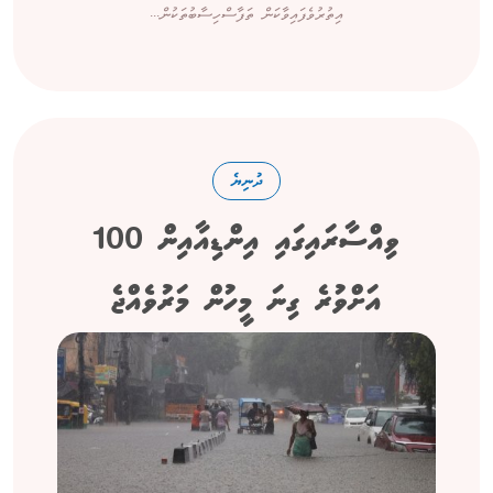
އިތުރުވެފައިވާކަން ތަފާސްހިސާބުތަކުން...
ދުނިޔެ
ވިއްސާރައިގައި އިންޑިއާއިން 100
އަށްވުރެ ގިނަ މީހުން މަރުވެއްޖެ