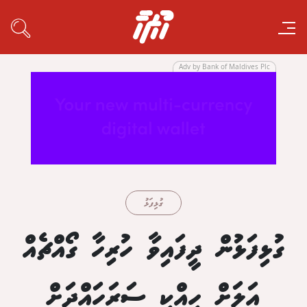
Adv by Bank of Maldives Plc
ގުޅިފަޅު
ގުޅިފަޅުން ދީފައިވާ ހުރިހާ ގޯއްޗެއް
އަލަށް ހިއްކި ސަރަހައްދަށް