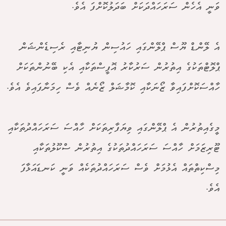
ވަނީ އެހެން ސަރަހައްދަކަށް ބަދަލުކޮށްފަ އެވެ.
އެ ލޭންޑް ޔޫސް ޕްލޭންގައި ހައުސިން ޔުނިޓާއި ރެސިޑެންޝަން
ޕްލޮޓްތަކުގެ އިތުރުން ސަރުކާރު އޮފީސްތަކާއި އެކި ބޭނުންތަކަށް
ހާއްސަކޮށްފައިވާ ޒޯނަކާއި ކޮމާޝަލް ޒޯނެއް ވެސް ހިމަނާފައިވެ އެވެ.
މީގެއިތުރުން އެ ޕްލޭންގައި ވިޔަފާރިތަކަށް ހާއްސަ ސަރަހައްދުތަކާއި
ޓޫރިޒަމަށް ހާއްސަ ސަރަހައްދުތަކުގެ އިތުރުން ސްކޫލުތަކާއި
މިސްކިތްތައް އެޅުމަށް ވެސް ސަރަހައްދުތަކެއް ވަނީ ކަނޑައަޅާފަ
އެވެ.