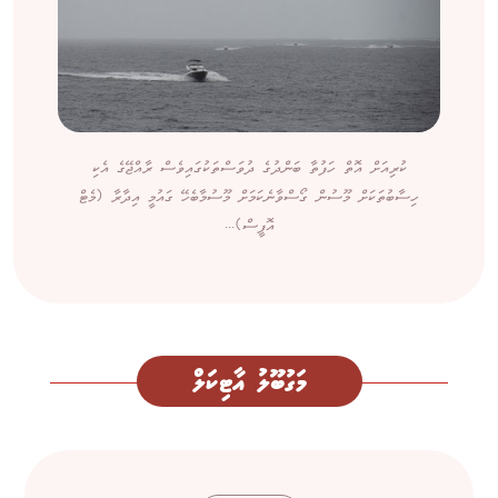
ކުރިއަށް އޮތް ހަފުތާ ބަންދުގެ ދުވަސްތަކުގައިވެސް ރާއްޖޭގެ އެކި
ހިސާބުތަކަށް މޫސުން ގޯސްވާނެކަމަށް މޫސުމާބެހޭ ގައުމީ އިދާރާ (މެޓް
އޮފީސް)...
މަގުބޫލު އާޓިކަލް