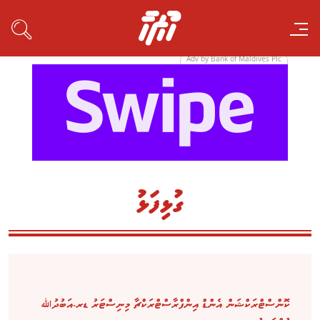
Adv by Bank of Maldives Plc
ގުޅިފަޅު
ކޮންސްޓްރަކްޝަން އެންޑް އިންފްރާސްޓްރަކްޗާ މިނިސްޓަރު ޑރ.އަބުދުﷲ