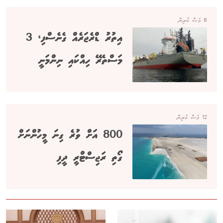
8 މަސް ކުރިން
އިތުރު ޑްރެޖަރެއް ގެނެސްފި، 3
މަސްތެރޭ ހިއްކައި ނިންމަނީ
12 މަސް ކުރިން
800 އަށް ވުރެ ގިނަ މީހުންނަށް
ގޯތި ރަޖިސްޓްރީ ދީފި