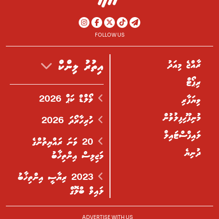
FOLLOW US
ރާއްޖެ މިއަދު
އިތުރު ލިންކް
ރިޕޯޓް
ވޯލްޑް ކަޕް 2026
ވިޔަފާރި
މުނިފޫހިފިލުވުން
ހުރިހާރޯދަ 2026
ލައިފްސްޓައިލް
20 ވަނަ ރައްޔިތުންގެ
ދުނިޔެ
މަޖިލިސް އިންތިޚާބު
2023 ރިޔާސީ އިންތިޚާބު
ލައިވް ބްލޮގް
ADVERTISE WITH US