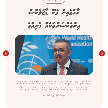
ރާއްޖެއިން ފޭކް ޑާޒަލެކްސް
އިންޖެކްޝަންތަކެއް ފެނިއްޖެ
ރާއްޖެ އާއި މެކްސިކޯއިން ކެންސަރު ބައްޔަށް ފަރުވާކުރުމަށް ބޭނުންކުރާ
ޑާޒަލެކްސްގެ ފޭކް އިންޖެކްޝަންތަކެއް ފެނުމާ ގުޅިގެން، ދުނިޔޭގެ
ސިއްހަތު ޖަމިއްޔާ،...