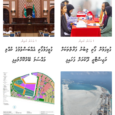
1 އަހަރު ކުރިން
1 އަހަރު ކުރިން
ގުޅިފަޅުން ގޯތި ލިބުނު ފަރާތްތަކަށް
ގުޅީފަޅުގޯތި އެއްބަސްވުމުގެ ކުއްލި
ރަޖިސްޓްރީ ދޫކުރަން ފަށައިފި
މައްސަލަ ބޭރުކޮށްލައިފި