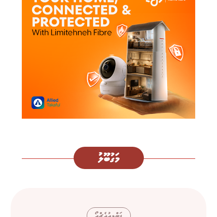
މަގުބޫލު
ޑަބްލިއުއެޗްއޯ