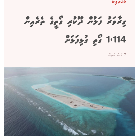
މުއްތަލިބު
ގިރާވަރު ފަޅުން ދޫކުރި ގޯތީގެ ތެރެއިން
1،114 ގޯތި ގުޅިފަޅަށް
7 މަސް ކުރިން