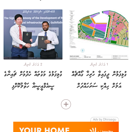
1 އަހަރު ކުރިން
2 އަހަރު ކުރިން
ގުޅިފަޅުން ދީފައިވާ ހުރިހާ ގޯއްޗެއް
ގުޅިފަޅުގެ މަގުތައް ހެދުމަށް ޗައިނާގެ
އަލަށް ހިއްކި ސަރަހައްދަށް
ސީއެމްއީސީއާ ހަވާލުކޮށްފި
Adv by Dhiraagu