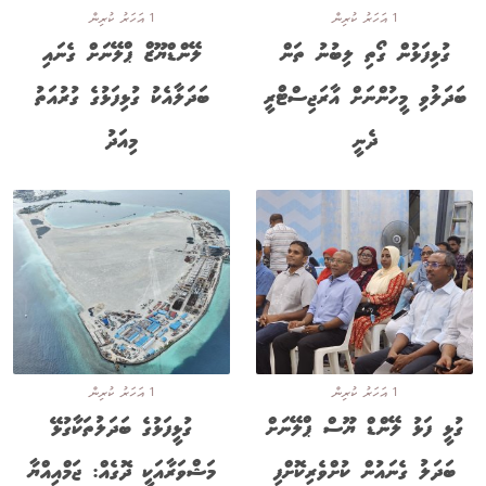
1 އަހަރު ކުރިން
1 އަހަރު ކުރިން
ގުޅިފަޅުން ގޯތި ލިބުނު ތަން
ލޭންޑްޔޫޒް ޕްލޭނަށް ގެނައި
ބަދަލުވި މީހުންނަށް އާރަޖިސްޓްރީ
ބަދަލާއެކު ގުޅިފަޅުގެ ގުރުއަތު
ދެނީ
މިއަދު
1 އަހަރު ކުރިން
1 އަހަރު ކުރިން
ގުޅީ ފަޅު ލޭންޑް ޔޫސް ޕްލޭނަށް
ގުޅީފަޅުގެ ބަދަލުތަކާގުޅޭ
ބަދަލު ގެނައުން ކުށްވެރިކޮށްފި
މަޝްވަރާއަކީ ދޮގެއް: ޖަމްއިއްޔާ