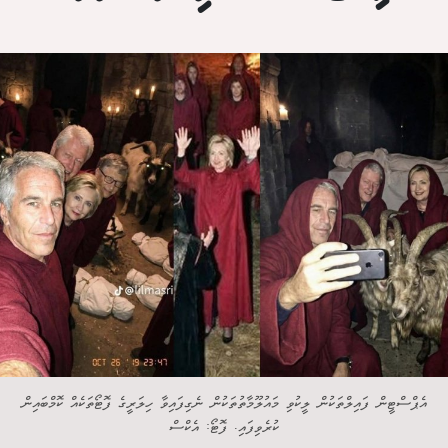
އެޕްސްޓީން ފައިލްތަކުން ލީކުވި މައުލޫމާތުތަކުން ނެގިފައިވާ ހިލަރީގެ ފޮޓޯތަކެއް ކޮމްބައިން
ކުރެވިފައި. ފޮޓޯ: އެކްސް