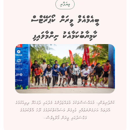
ވިޔަފާރި
ބީއެމްއެލް ވީރަން ކޯޕަރޭޓްސް
ކާމިޔާބުކަމާއެކު ނިންމާލައިފި
ކުންފުނިތަކާއި، މުއައްސަސާތަކުގެ މުވައްޒަފުންގެ މެދުގައި ދުޅަހެޔޮ ދިރިއުޅުމުގެ
އާދަތައް އަށަގެންނެވުމާއި ގުޅިގެން މަސައްކަތްކުރުމުގެ ރޫހު އާލާކުރުމުގެ
މަގްސަދުގައި ވީރަން މޯލްޑިވްސް...