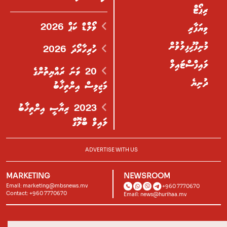
ރިޕޯޓް
ވޯލްޑް ކަޕް 2026
ވިޔަފާރި
މުނިފޫހިފިލުވުން
ހުރިހާރޯދަ 2026
ލައިފްސްޓައިލް
20 ވަނަ ރައްޔިތުންގެ
ދުނިޔެ
މަޖިލިސް އިންތިޚާބު
2023 ރިޔާސީ އިންތިޚާބު
ލައިވް ބްލޮގް
ADVERTISE WITH US
MARKETING
NEWSROOM
Email:
marketing@mbsnews.mv
+960 7770670
Contact: +960 7770670
Email:
news@hurihaa.mv
© 2026, Hurihaa.mv. All Rights Reserved.