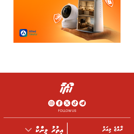
FOLLOW US
ރާއްޖެ މިއަދު
އިތުރު ލިންކް