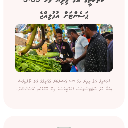
ކާތަކެތީގެ އަގު މިދިޔަ މަހު 5.89
ޕަސެންޓަށް އުފުލިއްޖެ
ކާތަކެތީގެ އަގު މިދިޔަ މަހު 5.89 ޕަސެންޓަށް އުފުލިއްޖެ އެވެ. މޯލްޑިވްސް
ބިއުރޯ އޮފް ސްޓެޓިސްޓިކްސް (އެމްބީއެސް) އިން އާންމުކުރި 'އެސެންޝަލް...