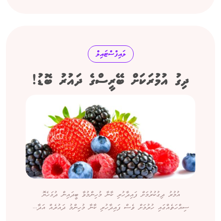
ލައިފްސްޓައިލް
ދިގު އުމުރަކަށް ބޭރީސްގެ ދައުރު ބޮޑު!
އުމުރު ދިގުކުރުމަށް ފައިދާހުރި ކާނާ މުހިންމުވާ ބީދައިން ދުޅަހެޔޮ
ސިއްހަތެއްގައި ހުރުމަށް ވެސް ފައިދާހުރި ކާނާ މުހިންމު ދައުރެއް އަދާ...