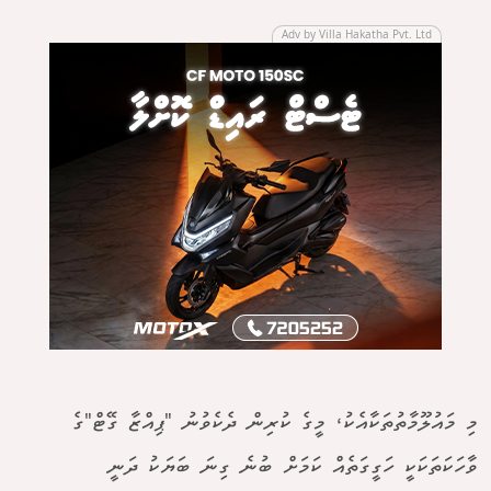
Adv by Villa Hakatha Pvt. Ltd
މި މައުލޫމާތުތަކާއެކު، މީގެ ކުރިން ދެކެވުނު "ޕިއްޒާ ގޭޓް"ގެ
ވާހަކަތަކަކީ ހަގީގަތެއް ކަމަށް ބުނެ ގިނަ ބަޔަކު ދަނީ