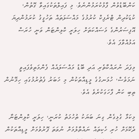
ކަންބޮޑުވުން ފާޅުކުރަމުންނެވެ. މި ފައިލްތަކުގައިވާ ގޮތުން،
ކުޑަކުދިން ޓްރެފިކް ކުރުމުގެ މައްސަލަތައް ތަހުގީގު ކުރަމުންދިޔަ
އޮފިސަރުންގެ މަސައްކަތަށް ހިލަރީ ކްލިންޓަން ވަނީ ހުރަސް
އަޅުއްވާފަ އެވެ.
މިފަދަ ނުރައްކާތެރި އަދި ބޮޑު މައްސަލައެއް ފެންމަތިވެފައިވީ
ނަމަވެސް، ހުޅަނގުގެ މީޑިއާތަކުން މި ޚަބަރު ފެތުރުމުގައި ހިމޭނުން
ތިބި ކަން ފާހަގަކުރެވެ އެވެ.
މިކަމާ ގުޅިގެން ގިނަ ބަޔަކު ތުހުމަތު ކުރަނީ، ހިލަރީ ކްލިންޓަނާ
ދެކޮޅަށް ހުރި ހެކިތައް ނައްތާލުމަށް ނުވަތަ ފޮރުވުމަށް މީޑިއާތަކުން