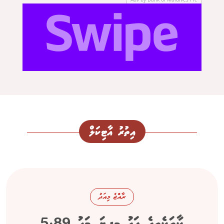
އިތުރު އާޓިކަލް
ރާއްޖެ މިއަދު