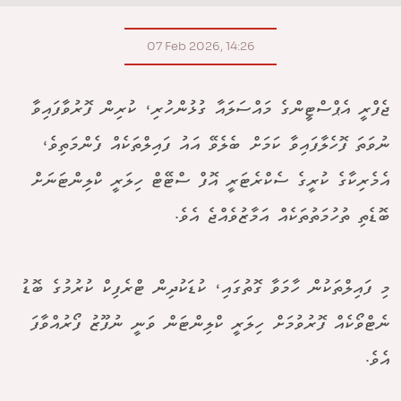
07 Feb 2026, 14:26
ޖެފްރީ އެޕްސްޓީންގެ މައްސަލައާ ގުޅުންހުރި، ކުރިން ފޮރުވާފައިވާ
ނުވަތަ ފޮހެލާފައިވާ ކަމަށް ބެލެވޭ އައު ފައިލްތަކެއް ފެންމަތިވެ،
އެމެރިކާގެ ކުރީގެ ސެކްރެޓަރީ އޮފް ސްޓޭޓް ހިލަރީ ކްލިންޓަނަށް
ބޮޑެތި ތުހުމަތުތަކެއް އަމާޒުވެއްޖެ އެވެ.
މި ފައިލްތަކުން ހާމަވާ ގޮތުގައި، ކުޑަކުދިން ޓްރެފިކް ކުރުމުގެ ބޮޑު
ނެޓްވޯކެއް ފޮރުވުމަށް ހިލަރީ ކްލިންޓަން ވަނީ ނުފޫޒު ފޯރުއްވާފަ
އެވެ.