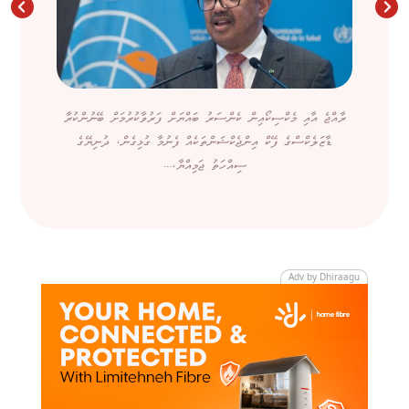
ރާއްޖެ އާއި މެކްސިކޯއިން ކެންސަރު ބައްޔަށް ފަރުވާކުރުމަށް ބޭނުންކުރާ
ޑާޒަލެކްސްގެ ފޭކް އިންޖެކްޝަންތަކެއް ފެނުމާ ގުޅިގެން، ދުނިޔޭގެ
ސިއްހަތު ޖަމިއްޔާ،...
Adv by Dhiraagu