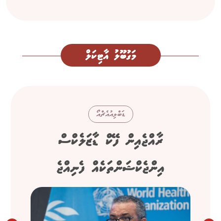
މަގުބޫލު އާޓިކަލް
ޑަބްލިއުއެޗްއޯ
ރާއްޖެއިން ފޭކް ޑާޒަލެކްސް
އިންޖެކްޝަންތަކެއް ފެނިއްޖެ