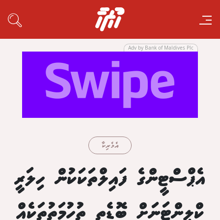
Adv by Bank of Maldives Plc
އެމެރިކާ
އެޕްސްޓީންގެ ފައިލްތަކަކުން ހިލަރީ
ކްލިންޓަނަށް ބޮޑެތި ތުހުމަތުތަކެއް