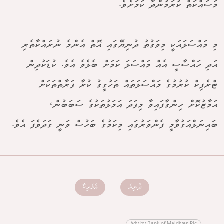
މަސައްކަތް ކުރަމުންދާ ކަމަށެވެ.
މި މައްސަލައަކީ މިވަގުތު ދުނިޔޭގައި އޮތް އެންމެ ނުރައްކާތެރި
އަދި ހައްސާސީ އެއް މައްސަލަ ކަމަށް ބެލެވެ އެވެ. ކުޑަކުދިން
ޓްރެފިކް ކުރުމުގެ މައްސަލަތައް ތަހުގީގު ކުރާ ފަރާތްތަކަށް
އަމާޒުކޮށް ހިންގާފައިވާ މިފަދަ އަމަލުތަކުގެ ސަބަބުން،
ބައިނަލްއަގުވާމީ ފެންވަރުގައި މިކަމުގެ ބަހުސް ވަނީ ގަދަވެފަ އެވެ.
ދުނިޔެ
އެމެރިކާ
Adv by Bank of Maldives Plc