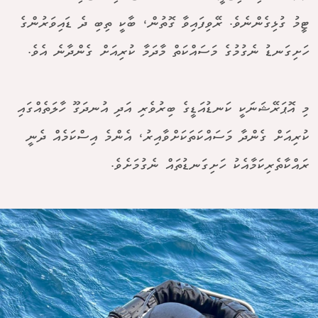
ޓީމު ގުޅިގެންނެވެ. ރޭވިފައިވާ ގޮތުން، ބާކީ ތިބި ދެ ޑައިވަރުންގެ
ހަށިގަނޑު ނެގުމުގެ މަސައްކަތް މާދަމާ ކުރިއަށް ގެންދާނެ އެވެ.
މި އޮޕަރޭޝަނަކީ ކަނޑުއަޑީގެ ބިރުވެރި އަދި އުނދަގޫ ހާލަތެއްގައި
ކުރިއަށް ގެންދާ މަސައްކަތަކަށްވާއިރު، އެންމެ އިސްކަމެއް ދެނީ
ރައްކާތެރިކަމާއެކު ހަށިގަނޑުތައް ނެގުމަށެވެ.