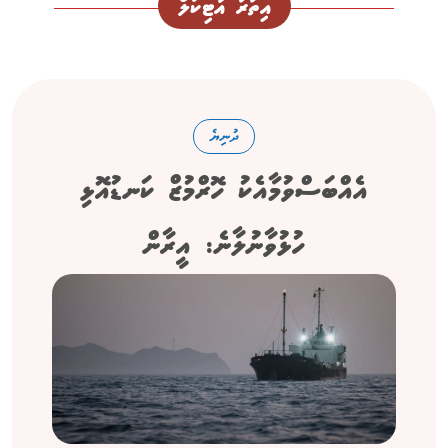
އިތުރު އާޓިކަލް
ދުނިޔެ
އެއްބަސްވުމާއެކު ހޮރްމުޒް ކަނޑުއޮޅި
ހުޅުވާނުލާނެ: އީރާން