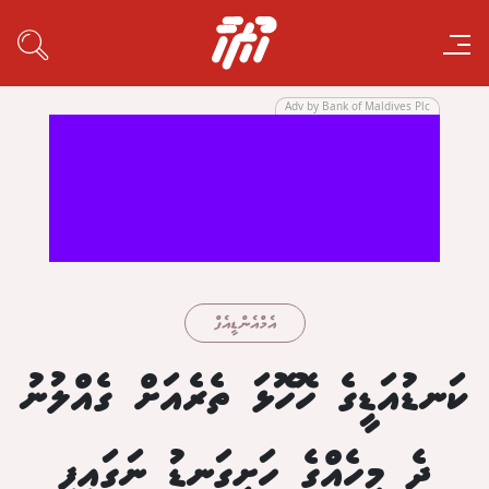
Adv by Bank of Maldives Plc
އެމްއެންޑީއެފް
ކަނޑުއަޑީގެ ހޮހޮޅަ ތެރެއަށް ގެއްލުނު
ދެ މީހެއްގެ ހަށިގަނޑު ނަގައިފި