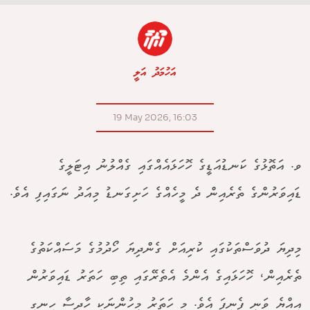
އަހުމަދު އަލީ
19 May 2026, 16:03
ވ. އަތޮޅުގެ ކަނޑުއަޑީގެ ހޮހަޅައެއްގައި ގެއްލުނު އިޓަލީގެ
ޑައިވަރުންގެ ތެރެއިން ދެ މީހެއްގެ ހަށިގަނޑު މިއަދު ނަގައިފި އެވެ.
މިދިޔަ ދުވަސްތަކުގައި ކުރިއަށް ގެންދިޔަ ހޯދުމުގެ މަސައްކަތުގެ
ތެރެއިން، ހޮހަޅައިގެ އެންމެ އެތެރޭގައި ތިބި ހަތަރު ޑައިވަރުން
އިއްޔެ ވަނީ ފެނިފަ އެވެ. މި ހަތަރު މީހުންނަކީ ހާދިސާ ހިނގި