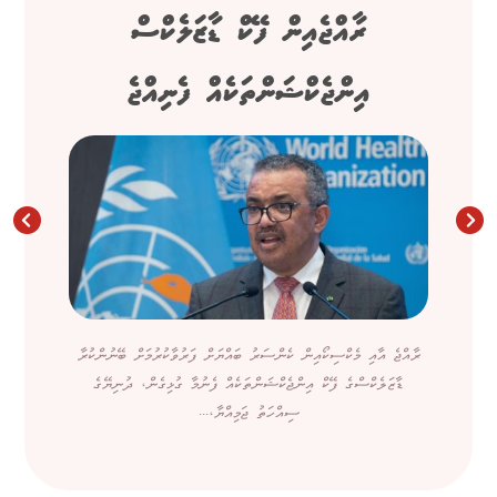
ރާއްޖެއިން ފޭކް ޑާޒަލެކްސް
އިންޖެކްޝަންތަކެއް ފެނިއްޖެ
ރާއްޖެ އާއި މެކްސިކޯއިން ކެންސަރު ބައްޔަށް ފަރުވާކުރުމަށް ބޭނުންކުރާ
ޑާޒަލެކްސްގެ ފޭކް އިންޖެކްޝަންތަކެއް ފެނުމާ ގުޅިގެން، ދުނިޔޭގެ
ސިއްހަތު ޖަމިއްޔާ،...