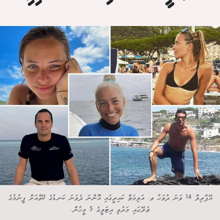
އޭޕްރިލް 14 ވަނަ ދުވަހު ވ. އަލިމަތާ ކައިރީގައި އޮންނަ ދެވަނަ ކަނޑުގެ ކޭވްއަށް ފީނުމުގެ
ތެރޭގައި މަރުވި އިޓަލީގެ 5 މީހުން.