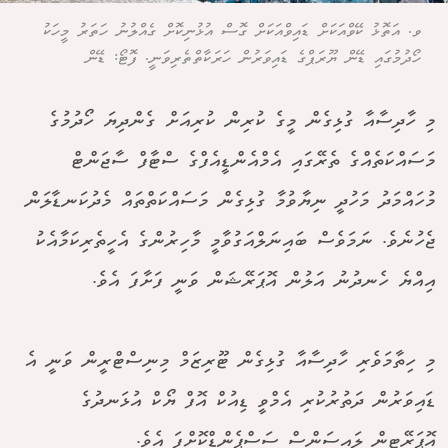
ވ. އަތޮޅު ކޭވްއަކަށް ޑައިވްއަކަށް ގޮސް އުޅުނިކޮށް ގެއްލުނު ހަތަރު މީހަކު
ހޯދުމުގައި ޑޭން ޔޫރަޕްގެ ޑައިވަރުން ހަރަކާތްތެރިވަނީ. ފޮޓޯ: ޑޭން
މި ހާދިސާއާ ގުޅިގެން މީގެ ކުރިން ކުރިއަށް ގެންދިޔަ ހޯދުމުގެ
މަސައްކަތެއްގެ ތެރޭގައި އެމްއެންޑީއެފްގެ ސްޓާފް ސާޖަންޓް
މުހައްމަދު މަހުދީ ނިޔާވުމާ ގުޅިގެން މަސައްކަތްތައް މެދުކަނޑާލަން
ޖެހުނެވެ. ނަމަވެސް ބައިނަލްއަގުވާމީ މާހިރުންގެ އެހީތެރިކަމާއެކު
އިއްޔެ ހެނދުނު އަލުން އޮޕަރޭޝަން ވަނީ ފަށާފަ އެވެ.
މި ހިތާމަވެރި ހާދިސާއާ ގުޅިގެން ޓޫރިޒަމް މިނިސްޓްރީން ވަނީ އެ
ޑައިވަރުން ދަތުރުކުރި އެމްވީ ޑިއުކް އޮފް ޔޯކް އުޅަނދުގެ
އޮޕަރޭޓިން ލައިސަންސް ސަސްޕެންޑްކޮށްފަ އެވެ.