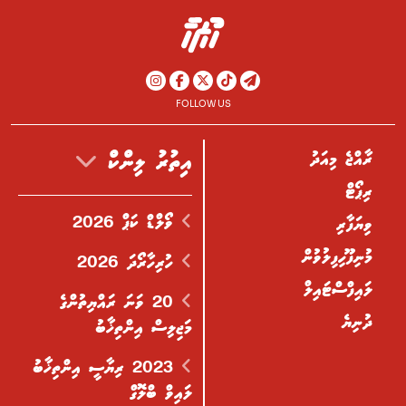
FOLLOW US
ރާއްޖެ މިއަދު
އިތުރު ލިންކް
ރިޕޯޓް
ވޯލްޑް ކަޕް 2026
ވިޔަފާރި
މުނިފޫހިފިލުވުން
ހުރިހާރޯދަ 2026
ލައިފްސްޓައިލް
20 ވަނަ ރައްޔިތުންގެ
ދުނިޔެ
މަޖިލިސް އިންތިޚާބު
2023 ރިޔާސީ އިންތިޚާބު
ލައިވް ބްލޮގް