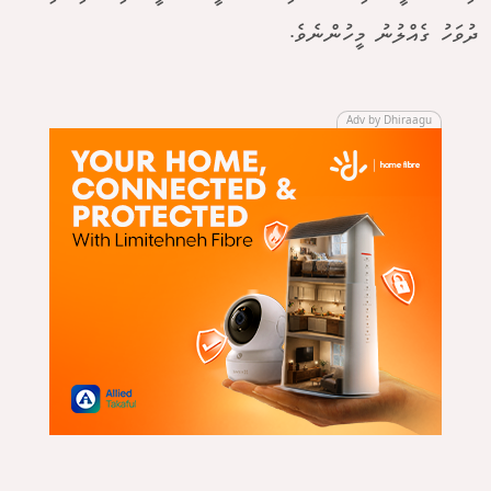
ދުވަހު ގެއްލުނު މީހުންނެވެ.
Adv by Dhiraagu