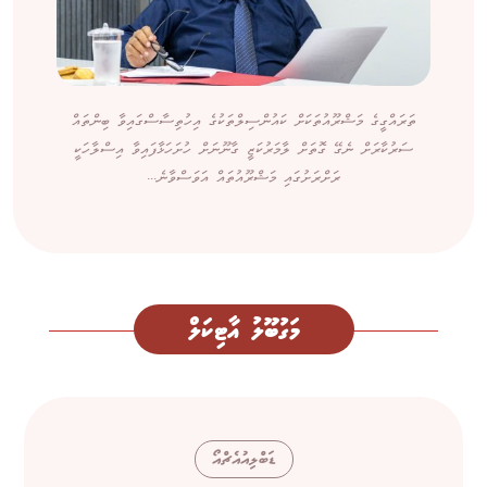
ތަރައްގީގެ މަޝްރޫއުތަކަށް ކައުންސިލްތަކުގެ އިހުތިސާސްގައިވާ ބިންތައް
ސަރުކާރަށް ނެގޭ ގޮތަށް ލާމަރުކަޒީ ގާނޫނަށް ހުށަހަޅާފައިވާ އިސްލާހަކީ
ރަށްރަށުގައި މަޝްރޫއުތައް އަވަސްވާނެ...
މަގުބޫލު އާޓިކަލް
ޑަބްލިއުއެޗްއޯ