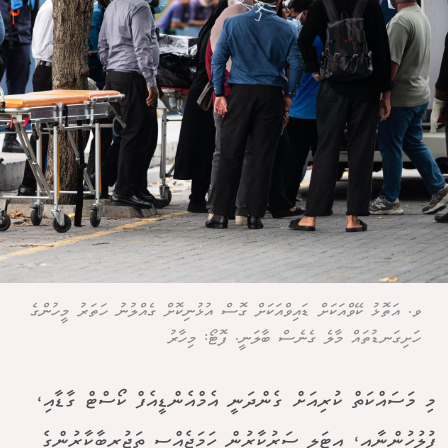
ވ. އަތޮޅު ކޭވްއަކަށް ޑައިވްއަކަށް ގޮސް އުޅުނިކޮށް ގެއްލުނު ހަތަރު މީހުންގެ
ހަށިގަނޑުތައް މާލެ ގެނެސް ބާލަނީ. ފޮޓޯ: މިހާރު
މި މަސައްކަތް ކުރިއަށް ގެންދަނީ އެމްއެންޑީއެފް ކޯސްޓް ގާޑާއި،
ފުލުހުންނާއި، އިޓަލީ ސަރުކާރުން ހަމަޖެއްސި ތަޖުރިބާކާރުންގެ