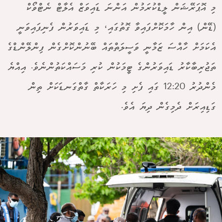
މި އޮޕަރޭޝަން ލީޑްކުރަމުން އަންނަ ޑައިވަޒް އެލާޓް ނެޓްވޯކް
(ޑޭން) އިން ހާމަކޮށްފައިވާ ގޮތުގައި، މި ޑައިވަރުން ފެނިފައިވަނީ
އެކަމަށް ހާއްސަ ޒަމާނީ ވަސީލަތްތައް ބޭނުންކޮށްގެން ފިންލޭންޑްގެ
ތަޖުރިބާކާރު ޑައިވަރުންގެ ޓީމަކުން ކުރި މަސައްކަތުންނެވެ. އިއްޔެ
މެންދުރު 12:20 ގައި ފެށި މި ހަރަކާތް ގާތްގަނޑަކަށް ތިން
ގަޑިއިރަށް ދެމިގެން ދިޔަ އެވެ.