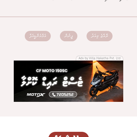
ރާއްޖެ މިއަދު
ފީނުން
އެމްއެންޑީއެފް
Adv by Villa Hakatha Pvt. Ltd