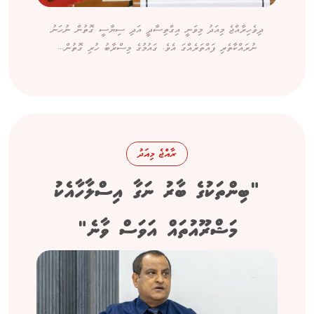
ދިވެހިރާއްޖެ މިއަދު މިވަނީ އިގްތިސާދީ އަދި ސިޔާސީ ގޮތުން ނުހަނު
ނުރައްކާތެރި ފައްތަރެއްގަ އެވެ. ގައުމުގެ މިސްރާބު ހުރި ގޮތުން...
ރާއްޖެ މިއަދު
"ބިންތަކުގެ ބާރު ނަގާ އިސްލާހާއެކު
މަޝްރޫއުތައް އަވަސް ވާނެ"