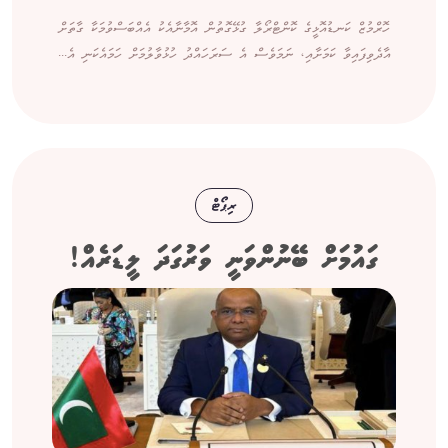
ހޮރްމުޒް ކަނޑުއޮޅީގެ ކޮންޓްރޯލާ ގުޅޭގޮތުން އޮމާނާއެކު އެއްބަސްވުމަކާ ގާތަށް
އާދެވިފައިވާ ކަމަށާއި، ނަމަވެސް އެ ސަރަހައްދު ހުޅުވާލުމަށް ހަމައެކަނި އެ...
ރިޕޯޓް
ގައުމަށް ބޭނުންވަނީ ވަރުގަދަ ލީޑަރެއް!