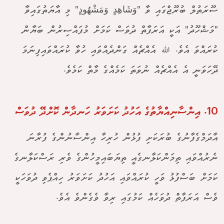
ސޫރަތުލް ބުރޫޖްގައި ވާ "وَشَاهِدٍ وَمَشْهُودٍ" މި އާޔަތުގައިވާ
"މަޝްހޫދު" އަކީ އަރަފާތް ދުވަސް ކަމަށް މުފައްސިރުން ބަޔާން
ކުރައްވަ އެވެ. ﷲ އެއްޗެއް ގަންދެއްވައި ހުވާ ކުރައްވައިފިނަމަ
ދޭހަވަނީ އެ އެއްޗެއް ނުވަތަ ކަމެއްގެ މާތް ކަމެވެ.
10. އިންސާނިއްޔާތުގެ އަހުދު ކަށަވަރު ހަނދާން ކޮށްދޭ ދުވަސް
އާދަމްގެފާނުގެ ބުރަކަށި ފުޅުން ހުރިހާ އިންސާނުންގެ ފުރާނަ
ނެރުއްވައި ތިމަންކަލާނގެއީ ތިޔަބައިމީހުންގެ ވެރި ރަސްކަލާނގެ
ކަމަށް ބަސްފުޅު ވަހީ ކުރައްވައި އަހުދު ކަށަވަރު ހިއްޕެވި ދުވަހަކީ
ވެސް އަރަފާތް ދުވަހެއް ކަމުގައި ރިވާ ވެގެންވެ އެވެ.