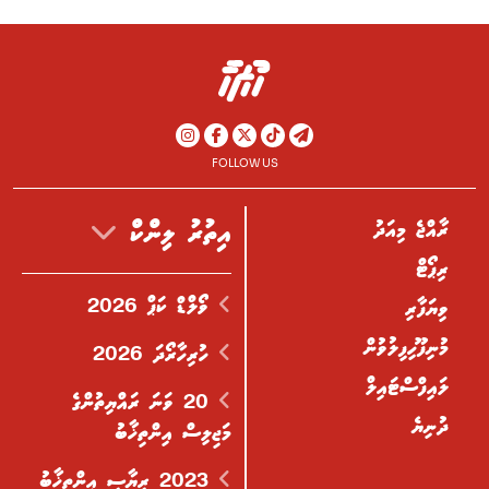
FOLLOW US
ރާއްޖެ މިއަދު
އިތުރު ލިންކް
ރިޕޯޓް
ވޯލްޑް ކަޕް 2026
ވިޔަފާރި
މުނިފޫހިފިލުވުން
ހުރިހާރޯދަ 2026
ލައިފްސްޓައިލް
20 ވަނަ ރައްޔިތުންގެ
ދުނިޔެ
މަޖިލިސް އިންތިޚާބު
2023 ރިޔާސީ އިންތިޚާބު