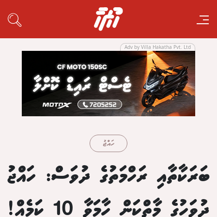
Adv by Villa Hakatha Pvt. Ltd
ހައްޖު
ބަރަކާތާއި ރަހްމަތުގެ ދުވަސް: ހައްޖު
ދުވަހުގެ މާތްކަން ހާމަވާ 10 ކަމެއް!