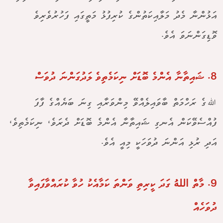
އަޅުންނާ މެދު މަލާއިކަތުންގެ ކުރިފުޅު މަތީގައި ފަހުރުވެރިވެ
ވޮޑިގަންނަވަ އެވެ.
8. ޝައިތާނާ އެންމެ ބޮޑަށް ނިކަމެތިވެ ލަދުގަންނަ ދުވަސް
ﷲގެ ރަހްމަތް ބާވައިލެއްވޭ މިންވަރާއި ގިނަ ބަޔެއްގެ ފާފަ
ފުއްސެވޭކަން އެނގި ޝައިތާނާ އެންމެ ބޮޑަށް ދެރަވެ، ނިކަމެތިވެ،
އަދި ރުޅި އަންނަ ދުވަހަކީ މިއީ އެވެ.
9. މާތް اللهُ ގަދަ ކީރިތި ވަންތަ ކަމާއެކު ހުވާ ކުރައްވާފައިވާ
ދުވަހެއް