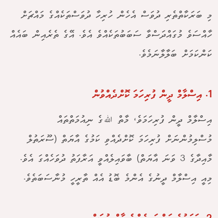
މި ބަރަކާތްތެރި ދުވަސް އެހެން ހުރިހާ ދުވަސްތަކެއްގެ މައްޗަށް
ހާއްސަވެ މުގައްދަސްވާ ސަބަބުތަކެއްވެ އެވެ. އޭގެ ތެރެއިން ބައެއް
ކަންކަމަށް ބަލާލާނަމެވެ.
1. އިސްލާމް ދީން ފުރިހަމަ ކޮށްދެއްވުން
އިސްލާމް ދީން ފުރިހަމަވެ، މާތް ﷲގެ ނިއުމަތްތައް
މުސްލިމުންނަށް ފުރިހަމަ ކޮށްދެއްވި ކަމުގެ އާޔަތް (ސޫރަތުލް
މާއިދާގެ 3 ވަނަ އާޔަތް) ބާވައިލެއްވީ އަރާފަތު ދުވަހެއްގަ އެވެ.
މިއީ އިސްލާމް ދީނުގެ އެންމެ ބޮޑު އެއް ތާރީހީ މުނާސަބަތެވެ.