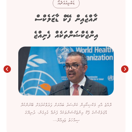
ޑަބްލިއުއެޗްއޯ
ރާއްޖެއިން ފޭކް ޑާޒަލެކްސް
އިންޖެކްޝަންތަކެއް ފެނިއްޖެ
ރާއްޖެ އާއި މެކްސިކޯއިން ކެންސަރު ބައްޔަށް ފަރުވާކުރުމަށް ބޭނުންކުރާ
ޑާޒަލެކްސްގެ ފޭކް އިންޖެކްޝަންތަކެއް ފެނުމާ ގުޅިގެން، ދުނިޔޭގެ
ސިއްހަތު ޖަމިއްޔާ،...