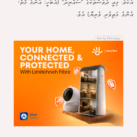
އެކެވެ. މިއީ ދުވަސްތަކުގެ "ސައްޔިދު" (އެބަހީ: އެންމެ މާތް،
އެންމެ މަތިވެރި ވެރިޔާ) އެވެ.
Adv by Dhiraagu