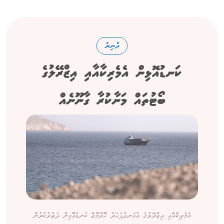
ދުނިޔެ
ކަނޑުއޮޅިން އެމެރިކާއާއި އިޒްރޭލުގެ
ބޯޓުތައް މަނާކުރާ ގާނޫނެއް
އެމެރިކާއާއި އިޒްރޭލުގެ އުޅަނދުފަހަރު ހޮރްމޫޒް ކަނޑުއޮޅިން ދަތުރުކުރުން