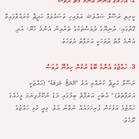
2. އަހަރުގެ އަންނަ އެންމެ މާތް ދުވަސް
ކީރިތި ރަސޫލާ ޞައްލަﷲ އަލައިހި ވަސައްލަމް ޙަދީޘް ކުރައްވާފައިވާ
ގޮތުގައި، ދުނިޔޭގެ ދުވަސްތަކުގެ ތެރެއިން އެންމެ ހެޔޮ، އަދި
އެންމެ މާތް ދުވަހަކީ އަރަފާތު ދުވަހެވެ.
3. ހައްޖުގެ އެންމެ ބޮޑު ރުކުން ހިމެނޭ ދުވަސް
ރަސޫލާ ޙަދީޘް ކުރެއްވި އެވެ "الحَجُّ عَرَفَةُ" (ޙައްޖަކީ
އަރަފާތެވެ)." އެބަހީ އަރަފާތް ބިމުގައި މަޑު ނުކޮށްފިނަމަ މީހެއްގެ
ހައްޖުގެ އަޅުކަން ފުރިހަމައެއް ނުވާނެ އެވެ. މިއީ މުޅި ހައްޖުގެ
ރޫހެވެ.