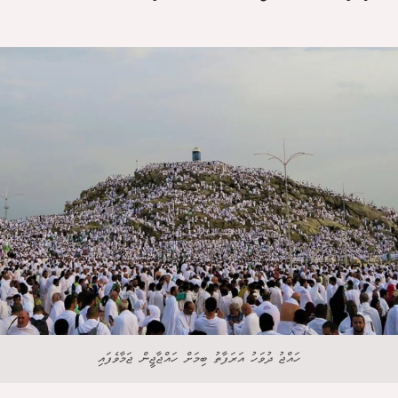
ހައްޖު ދުވަހު އަރަފާތު ބިމަށް ހައްޖާޖީން ޖަމާވެފައި