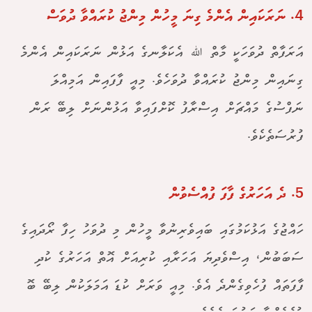
4. ނަރަކައިން އެންމެ ގިނަ މީހުން މިންޖު ކުރައްވާ ދުވަސް
އަރަފާތް ދުވަހަކީ މާތް ﷲ އެކަލާނގެ އަޅުން ނަރަކައިން އެންމެ
ގިނައިން މިންޖު ކުރައްވާ ދުވަހެވެ. މިއީ ފާފައިން އަމިއްލަ
ނަފްސުގެ މައްޗަށް އިސްރާފު ކޮށްފައިވާ އަޅުންނަށް ލިބޭ ރަން
ފުރުސަތެކެވެ.
5. ދެ އަހަރުގެ ފާފަ ފުއްސެވުން
ހައްޖުގެ އަޅުކަމުގައި ބައިވެރިނުވާ މީހުން މި ދުވަހު ހިފާ ރޯދައިގެ
ސަބަބުން، އިސްވެދިޔަ އަހަރާއި ކުރިއަށް އޮތް އަހަރުގެ ކުދި
ފާފަތައް ފުހެވިގެންދެ އެވެ. މިއީ ވަރަށް ކުޑަ އަމަލަކުން ލިބޭ ބޮ