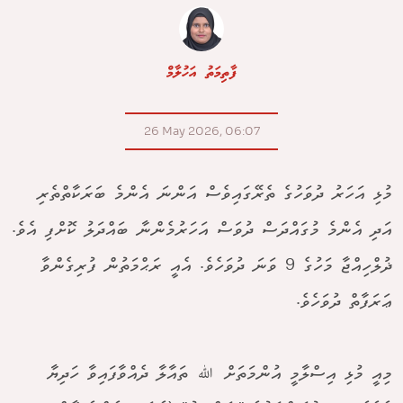
ފާތިމަތު އަހުލާމް
26 May 2026, 06:07
މުޅި އަހަރު ދުވަހުގެ ތެރޭގައިވެސް އަންނަ އެންމެ ބަރަކާތްތެރި
އަދި އެންމެ މުގައްދަސް ދުވަސް އަހަރުމެންނާ ބައްދަލު ކޮށްފި އެވެ.
ޛުލްހިއްޖާ މަހުގެ 9 ވަނަ ދުވަހެވެ. އެއީ ރަޙްމަތުން ފުރިގެންވާ
ޢަރަފާތް ދުވަހެވެ.
މިއީ މުޅި އިސްލާމީ އުންމަތަށް ﷲ ތައާލާ ދެއްވާފައިވާ ހަދިޔާ