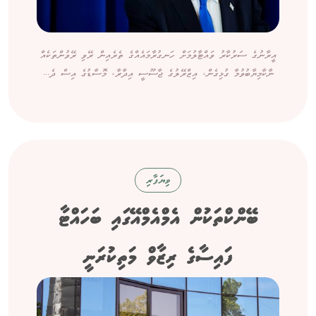
އީރާނުގެ ސަރުކާރު ވައްޓާލުމަށް ހަނގުރާމައެއްގެ ތެރެއިން ރޭވި ރޭވުންތަކެއް
ނާކާމިޔާބުވުމާ ގުޅިގެން، އިޒްރޭލުގެ ޖާސޫސީ އިދާރާ، މޮސާޑުގެ އިސް ދެ...
ވިޔަފާރި
ބޭންކްތަކުން އެމްއެމްއޭގައި ބަހައްޓާ
ފައިސާގެ ރިޒާވް މަތިކުރަނީ