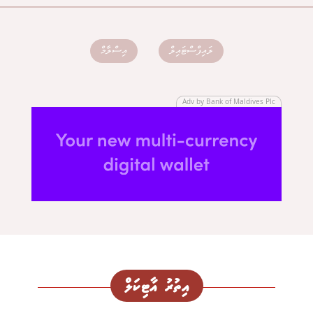
ލައިފްސްޓައިލް
އިސްލާމް
Adv by Bank of Maldives Plc
އިތުރު އާޓިކަލް