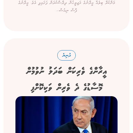
މަނާކުރާ ބިލެއް އީރާނުގެ މަޖިލީހުން ދިރާސާކުރަން ފަށައިފި އެވެ. އީރާނުގެ
ފާސް ނިއުސް...
ދުނިޔެ
އީރާންގެ ވެރިކަން ބަދަލު ނުވުމުން
މޮސާޑުގެ ދެ ވެރިން ވަކިކޮށްފި