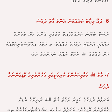
ޑުވެގެންވާ ދަރުމަ އެކެވެ.
6. ދުއާ އިޖާބަ ކުރެއްވުން އެންމެ ގާތް ދުވަސް
ރަސޫލާ ބަޔާން ކުރައްވާފައިވާ ގޮތުގައި އެންމެ ހެޔޮ ވެގެންވާ
ދުއާއަކީ އަރަފާތް ދުވަހުގެ ދުއާއެވެ. މި ދުވަހު އިހްލާސްތެރިކަމާއެކު
ކުރާ ދުއާތައް ﷲ ތައާލާ ރައްދު ނުކުރައްވަ އެވެ.
7. މާތް ﷲ މަލާއިކަތުންގެ ކުރިމަތީގައި ފަހުރުވެރިވެ ވޮޑިގަންނަވާ
ދުވަސް
އަރަފާތް ދުވަހުގެ ހަވީރު ވަގުތު މާތް اللهُ ދުނިޔޭގެ އުޑަށް
ކުއްތަންވެ ވޮޑިގެން، އަރަފާތް ބިމުގައި ކިޔަމަންތެރިކަމާއެކު ތިބި