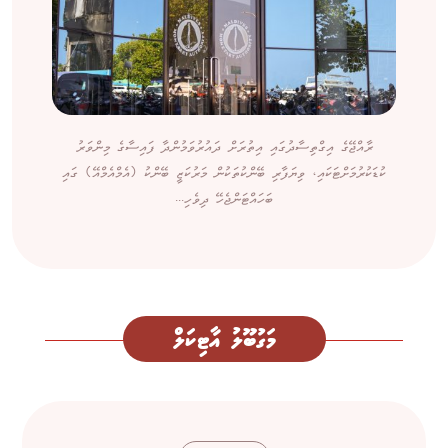
ރާއްޖޭގެ އިގްތިސާދުގައި އިތުރަށް ދައުރުވަމުންދާ ފައިސާގެ މިންވަރު
ކުޑަކުރުމަށްޓަކައި، ވިޔަފާރި ބޭންކުތަކުން މަރުކަޒީ ބޭންކު (އެމްއެމްއޭ) ގައި
ބަހައްޓަންޖެހޭ ދިވެހި...
މަގުބޫލު އާޓިކަލް