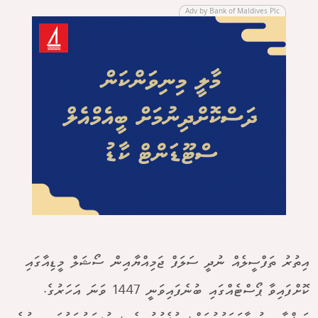
Adv by Bank of Maldives Plc
އިތުރު ތަފްސީލެއް ނުދީ ސަލަފް ޖަމިއްޔާއިން ސޯޝަލް މީޑިއާގައި
ކޮށްފައިވާ ޕޯސްޓެއްގައި ބުނެފައިވަނީ 1447 ވަނަ އަހަރުގެ.