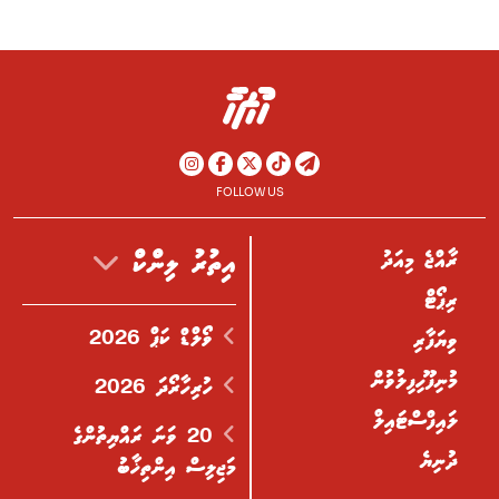
FOLLOW US
ރާއްޖެ މިއަދު
އިތުރު ލިންކް
ރިޕޯޓް
ވޯލްޑް ކަޕް 2026
ވިޔަފާރި
މުނިފޫހިފިލުވުން
ހުރިހާރޯދަ 2026
ލައިފްސްޓައިލް
20 ވަނަ ރައްޔިތުންގެ
ދުނިޔެ
މަޖިލިސް އިންތިޚާބު