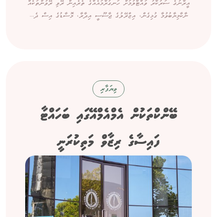
އީރާނުގެ ސަރުކާރު ވައްޓާލުމަށް ހަނގުރާމައެއްގެ ތެރެއިން ރޭވި ރޭވުންތަކެއް
ނާކާމިޔާބުވުމާ ގުޅިގެން، އިޒްރޭލުގެ ޖާސޫސީ އިދާރާ، މޮސާޑުގެ އިސް ދެ...
ވިޔަފާރި
ބޭންކްތަކުން އެމްއެމްއޭގައި ބަހައްޓާ
ފައިސާގެ ރިޒާވް މަތިކުރަނީ