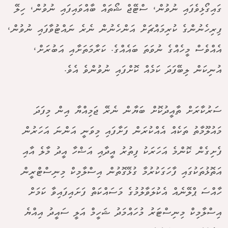
ގައިގޯޅިވެފައި ނުވުން، ސްޓޭޖް ޝޯތައް ބާއްވައިފައި ނުވުން، ހިލޭ
ފިރިހެނުންގެ ކުރިމައްޗަށް އަންހެނުން ނެރެ ނައްޓުވާފައި ނުވުން،
އެއްވެސް މީހެއްގެ ނުވަތަ ބައެއްގެ. ކަރާމަތަށާއި އަބުރަށް،
އުނިކަން ލިބޭފަދަ ކަމެއް ކޮށްފައި ނުވުންވެ އެވެ.
ސަރުކާރަށް ތާއީދުކޮށް ބަޔާން ނެރޭ ޖަމިއްޔާ އިން މިފަދަ
މައުލޫމާތު ތަކެއް އެއްކުރަން ފަށާފައި މިވަނީ އަންނަ އަހަރުން
ފެށިގެން ކޮންމެ އަހަރަކު ފިތުރު އީދާއި އަޟްހާ އީދު މާލެ އާއި
އަތޮޅުތަކުގައި ފާހަގަކުރުމާ ގުޅޭގޮތުން އިސްލާމިކް މިނިސްޓްރީން
ހާއްސަ ޕްލޭނެއް އެކުލަވާލުމުގެ މަސައްކަތް ފަށައިފައިވާ ކަމަށް
އިސްލާމިކް މިނިސްޓަރު މުހައްމަދު ޝަހީމް އަލީ ސައީދު އިއްޔެ