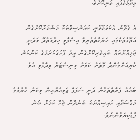
ވިދާޅުވެފައި ވަނިކޮށެވެ.
އެ ޕްލޭން އެކުލަވާލާނީ ކައުންސިލްތަކާ މަޝްވަރާކޮށްގެން
އަތޮޅުތަކުގައި ހަރަކާތްތެރިވާ އިސްލާމީ ހިދުމަތްދޭ މަދަނީ
ޖަމިއްޔާތައް ބައިވެރިކޮށްގެން އީދު ފާހަގަކުރުމުގެ ކަންކަން
ކުރިއަށްގެންދާ ގޮތަށް ކަމަށް މިނިސްޓަރު ވިދާޅުވި އެވެ.
ބައެއް ފަރާތްތަކުން ދަނީ ސަލަފް ޖަމިއްޔާއިން މިކަން ކުރުމުގެ
މަގްސަދާއި ހައިސިއްޔަތު ބުނެދޭން ޖެހޭ ކަމަށް ބުނެ
ފާޑުކިޔަމުންނެވެ.