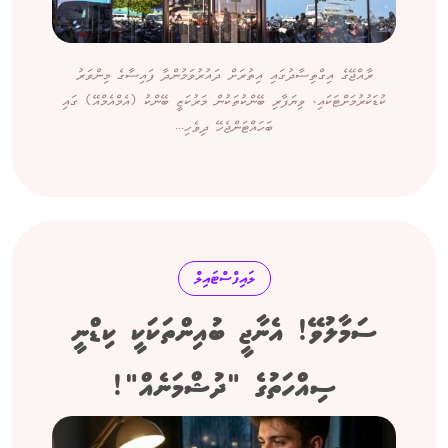
ރާއްޖޭގެ އިގްތިސާދުގައި އިތުރަށް ދައުރުވަމުންދާ ފައިސާގެ މިންވަރު
ކުޑަކުރުމަށްޓަކައި، ވިޔަފާރި ބޭންކުތަކުން މަރުކަޒީ ބޭންކު (އެމްއެމްއޭ) ގައި
ބަހައްޓަންޖެހޭ ދިވެހި...
ލައިފްސްޓައިލް
ސަމާލުވޭ! އެނާޖީ ބުއިންތަކަކީ ކިޑްނީ
ސިއްހަތުގެ "ދުޝްމަނެއް"!