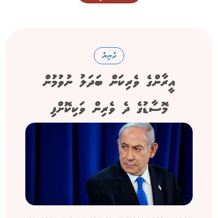
ދުނިޔެ
އީރާންގެ ވެރިކަން ބަދަލު ނުވުމުން
މޮސާޑުގެ ދެ ވެރިން ވަކިކޮށްފި