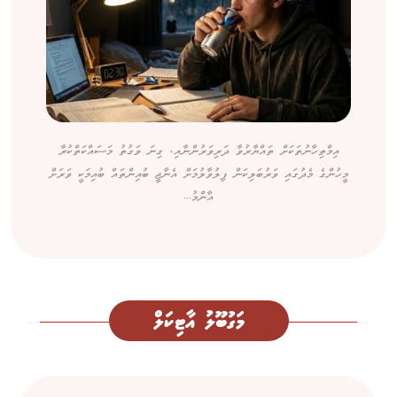
އިމްތިހާނުތަކަށް ތައްޔާރުވާ ދަރިވަރުންނާއި، ގިނަ ވަގުތު މަސައްކަތްކުރާ
މީހުންގެ މެދުގައި ވަރުބަލިކަން ފިލުވާލުމަށް އެނާޖީ ބުއިންތައް ބުއިމަކީ ވަރަށް
އާންމު...
މަގުބޫލު އާޓިކަލް