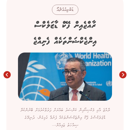
ޑަބްލިއުއެޗްއޯ
ރާއްޖެއިން ފޭކް ޑާޒަލެކްސް
އިންޖެކްޝަންތަކެއް ފެނިއްޖެ
ރާއްޖެ އާއި މެކްސިކޯއިން ކެންސަރު ބައްޔަށް ފަރުވާކުރުމަށް ބޭނުންކުރާ
ޑާޒަލެކްސްގެ ފޭކް އިންޖެކްޝަންތަކެއް ފެނުމާ ގުޅިގެން، ދުނިޔޭގެ
ސިއްހަތު ޖަމިއްޔާ،...