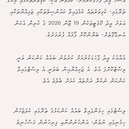
އަޟްހާ އީދު ފާހަގަކުރުމަށް، ކުޅެވުނު އެކި، ކުޅިވަރުތަކުގައި އިމުގެ
ތެރޭގައި، ކުޅިވަރުތައް ކުޅެފައިވާ ކައުންސިލްތަކާއި ޖަމިއްޔާތަކާއި
އަވަށު އީދު ކޮމެޓީތަކުން 19 ޖޫން 2026 ގެ ކުރިން އެކަން
އެނގޭގޮތަށް، ބަޔާންކޮށް ފޯމެއް ފުރުމަށެވެ.
އެއާއެކު އީދު ފާހަގަކުރުމަށް ކުރެވުނު ބައެއް ކަންކަން ވަނީ
ލިސްޓްކޮށްފަ އެވެ. އެ ޖަމިއްޔާއިން ބަލަނީ އެ ލިސްޓްގައިވާ
ކަންކަން ނުކުރާ ރަށްތައް ކަމަށް ބެލެވެ އެވެ.
ލިސްޓުގައި ހިމަނާފައިވާ ބައެއް ކަންކަމުގެ ތެރޭގައި ކުލަޖެހުން
ހިމެނިފައި ނުވުން، އަންހެނުންނާއި ފިރިހެނުން މަސްހުނިވެ