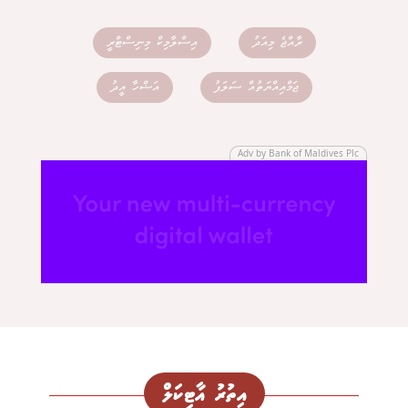
ރާއްޖެ މިއަދު
އިސްލާމިކް މިނިސްޓްރީ
ޖަމްއިއްޔަތުއް ސަލަފު
އަޟްހާ އީދު
Adv by Bank of Maldives Plc
އިތުރު އާޓިކަލް