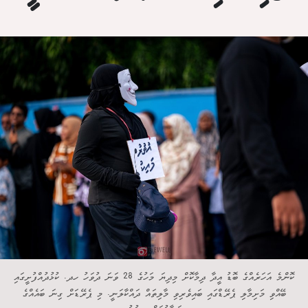
ކޮންމެ އަހަރެއްގެ ބޮޑު އީދާ ދިމާކޮށް މިދިޔަ މަހުގެ 28 ވަނަ ދުވަހު ހދ. ކުޅުދުއްފުށީގައި
ބޭއްވި މަށިމާލި ޕެރޭޑްގައި ބައިވެރިވި މާލިތައް ދައްކާލަނީ. މި ޕެރޭޑަށް ގިނަ ބައެއްގެ