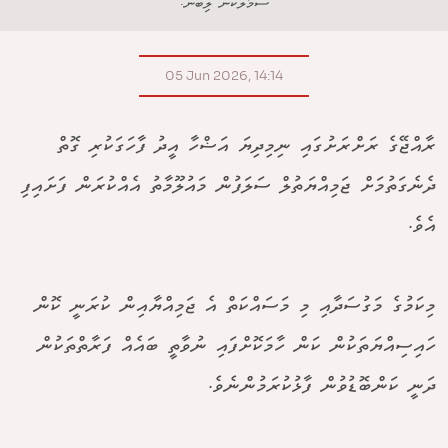
ސަމާލުކަން ލިބުނު.
05 Jun 2026, 14:14
ރާއްޖޭގެ ރަށްރަށުގައި ނިމިދިޔަ އަޟްހާ އީދު ފާހަގަކުރި ގޮތް
ދެނެގަތުމަށް ޖަމިއްޔަތުލް ސަލަފުން މައުލޫމާތު އެއްކުރަން ފަށައިފި
އެވެ.
މިކަމުގެ މަގުސަދާއި މި މަސައްކަތް އެ ޖަމިއްޔާއިން ކުރަނީ ކޮން
ހައިސިއްޔަތަކުން ކަން ހާމަކޮށްފައި ނުވާތީ ބައެއް ފަރާތްތަކުން
ދަނީ ކަންބޮޑުވުން ފާޅުކުރަމުންނެވެ.