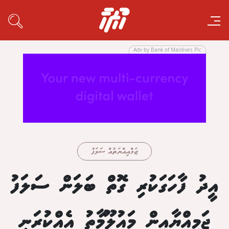
Adv by Bank of Maldives Plc
ޖަމްއިއްޔަތުއް ސަލަފު
އީދު ފާހަގަކުރި ގޮތް ބަލަން ސަލަފު
ޖަމިއްޔާއިން މައުލޫމާތު އެއްކުރަނީ