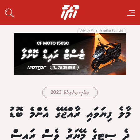
Adv by Villa Hakatha Pvt. Ltd
ރިޔާސީ އިންތިހާބު 2023
މާލެ ފިޔަވައި ރާއްޖޭގެ އެންމެ ބޮޑު
ދެ ސިޓީގެ މޭޔަރު ވެސް ރައީސް