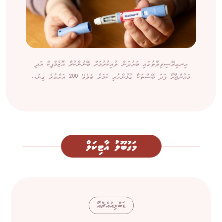
އިނގިރޭސިވިލާތުގައި ބަރުދަން ލުއިކުރުމަށް ބޭނުންކުރާ އޮޒެމްޕިކް އަދި
މައުންޖާރޯ ފަދަ ބޭސްތަކާ ގުޅުންހުރި ކަމަށް ބެލެވޭ 200 އަށްވުރެ ގިނަ...
މަގުބޫލު އާޓިކަލް
ޑަބްލިއުއެޗްއޯ