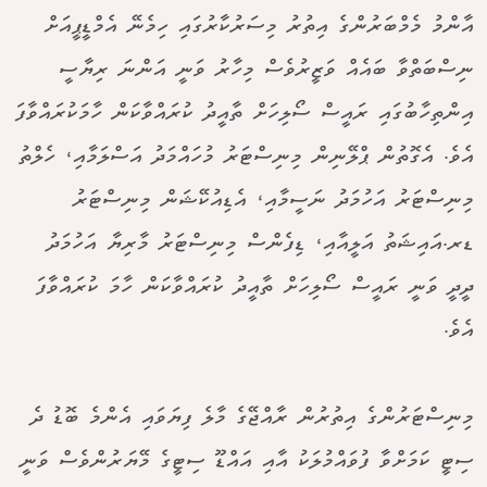
އާންމު މެމްބަރުންގެ އިތުރު މިސަރުކާރުގައި ހިމެނޭ އެމްޑީޕީއަށް
ނިސްބަތްވާ ބައެއް ވަޒީރުވެސް މިހާރު ވަނީ އަންނަ ރިޔާސީ
އިންތިހާބުގައި ރައީސް ސޯލިހަށް ތާއީދު ކުރައްވާކަން ހާމަކުރައްވާފަ
އެވެ. އެގޮތުން ޕްލޭނިން މިނިސްޓަރު މުހައްމަދު އަސްލަމާއި، ހެލްތު
މިނިސްޓަރު އަހުމަދު ނަސީމާއި، އެޑިއުކޭޝަން މިނިސްޓަރު
ޑރ.އައިޝަތު އަލީއާއި، ޑިފެންސް މިނިސްޓަރު މާރިޔާ އަހުމަދު
ދީދީ ވަނީ ރައީސް ސޯލިހަށް ތާއީދު ކުރައްވާކަން ހާމަ ކުރައްވާފަ
އެވެ.
މިނިސްޓަރުންގެ އިތުރުން ރާއްޖޭގެ މާލެ ފިޔަވައި އެންމެ ބޮޑު ދެ
ސިޓީ ކަމަށްވާ ފުވައްމުލަކު އާއި އައްޑޫ ސިޓީގެ މޭޔަރުންވެސް ވަނީ