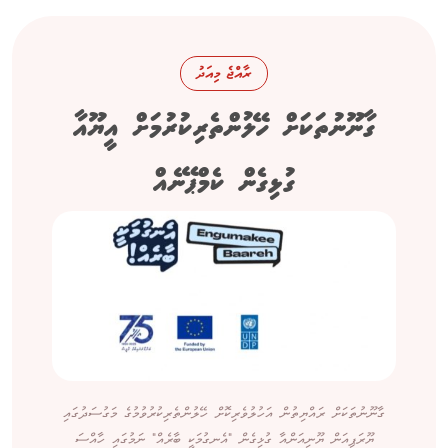
ރާއްޖެ މިއަދު
ގާނޫނުތަކަށް ހޭލުންތެރިކުރުމަށް އީޔޫއާ
ގުޅިގެން ކެމްޕޭނެއް
ގާނޫނުތަކަށް ރައްޔިތުން އަހުލުވެރިކޮށް ހޭލުންތެރިކުރުވުމުގެ މަގުސަދުގައި
ޔޫރަޕިއަން ޔޫނިއަންއާ ގުޅިގެން "އެނގުމަކީ ބާރެއް" ނަމުގައި ހާއްސަ