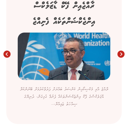
ރާއްޖެއިން ފޭކް ޑާޒަލެކްސް
އިންޖެކްޝަންތަކެއް ފެނިއްޖެ
ރާއްޖެ އާއި މެކްސިކޯއިން ކެންސަރު ބައްޔަށް ފަރުވާކުރުމަށް ބޭނުންކުރާ
ޑާޒަލެކްސްގެ ފޭކް އިންޖެކްޝަންތަކެއް ފެނުމާ ގުޅިގެން، ދުނިޔޭގެ
ސިއްހަތު ޖަމިއްޔާ،...