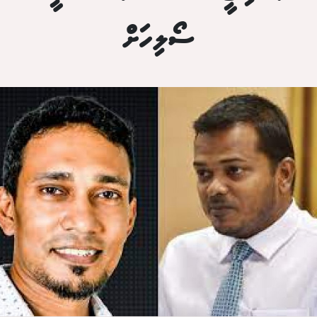
ސޯލިހަށް