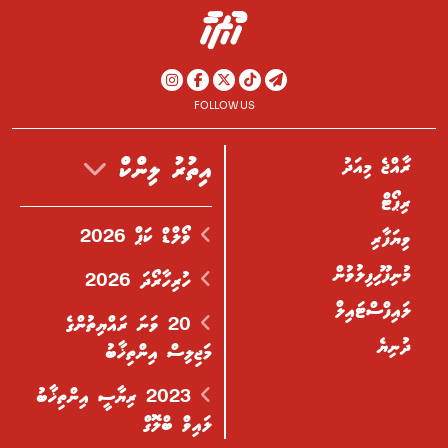
FOLLOW US
ރާއްޖެ މިއަދު
އިތުރު ލިންކް
ރިޕޯޓް
ވޯލްޑް ކަޕް 2026
ވިޔަފާރި
މުނިފޫހިފިލުވުން
ހުރިހާރޯދަ 2026
ލައިފްސްޓައިލް
20 ވަނަ ރައްޔިތުންގެ
ދުނިޔެ
މަޖިލިސް އިންތިޚާބު
2023 ރިޔާސީ އިންތިޚާބު
ލައިވް ބްލޮގް