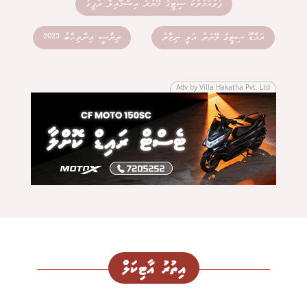
ފުވައްމުލަކު ސިޓީގެ މޭޔަރު އިސްމާއިލް ރަފީގު
އައްޑޫ ސިޓީގެ މޭޔަރު އަލީ ނިޒާރު
ރިޔާސީ އިންތިހާބު 2023
Adv by Villa Hakatha Pvt. Ltd
އިތުރު އާޓިކަލް