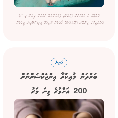
ރާއްޖޭގެ ހަ އަތޮޅަކުން ފަޅުތަކާއި ފަޅުރަށްތައް ކުއްޔަށް ދީގެން ރިސޯޓު
ތަރައްގީކޮށް ހިންގާނެ ފަރާތްތަކެއް ހޯދުމަށް ޓޫރިޒަމް މިނިސްޓްރީން ބީލަމަށް...
ދުނިޔެ
ބަރުދަން ލުއިކުރާ އިންޖެކްޝަންނުން
200 އަށްވުރެ ގިނަ މަރު