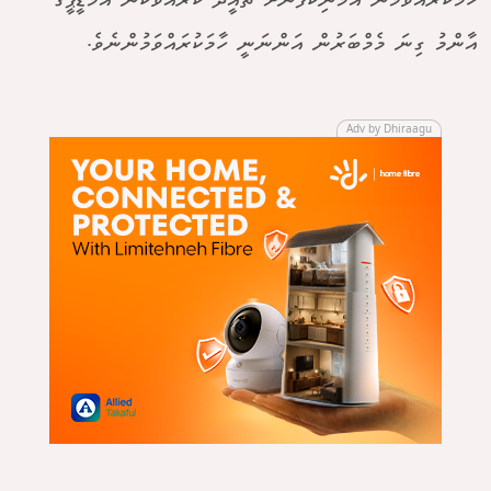
ހާމަކުރެއްވުމުން އެމަނިކުފާނަށް ތާއީދު ކުރައްވާކަން އެމްޑީޕީގެ
އާންމު ގިނަ މެމްބަރުން އަންނަނީ ހާމަކުރައްވަމުންނެވެ.
Adv by Dhiraagu