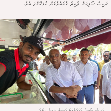
ރައީސް ސޯލިހަށް ތާއީދު ކުރައްވާކަން ހާމަކޮށްފަ އެވެ.
ރައީސް ސޯލިހު ފުވައްމުލަކު ހަސަން އަތީގު ހިންގާ