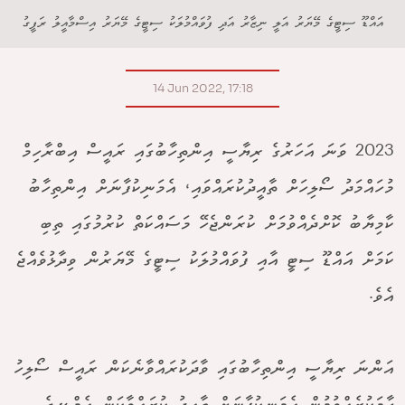
އައްޑޫ ސިޓީގެ މޭޔަރު އަލީ ނިޒާރު އަދި ފުވައްމުލަކު ސިޓީގެ މޭޔަރު އިސްމާއީލު ރަފީގު
14 Jun 2022, 17:18
2023 ވަނަ އަހަރުގެ ރިޔާސީ އިންތިހާބުގައި ރައީސް އިބްރާހިމް
މުހައްމަދު ސޯލިހަށް ތާއީދުކުރައްވައި، އެމަނިކުފާނަށް އިންތިހާބު
ކާމިޔާބު ކޮށްދެއްވުމަށް ކުރަންޖެހޭ މަސައްކަތް ކުރުމުގައި ތިބި
ކަމަށް އައްޑޫ ސިޓީ އާއި ފުވައްމުލަކު ސިޓީގެ މޭޔަރުން ވިދާޅުވެއްޖެ
އެވެ.
އަންނަ ރިޔާސީ އިންތިހާބުގައި ވާދަކުރައްވާނެކަން ރައީސް ސޯލިހު