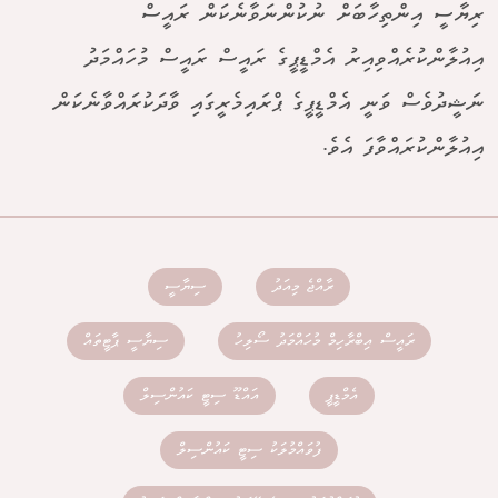
ރިޔާސީ އިންތިހާބަށް ނުކުންނަވާނެކަން ރައީސް
އިއުލާންކުރެއްވިއިރު އެމްޑީޕީގެ ރައީސް ރައީސް މުހައްމަދު
ނަޝީދުވެސް ވަނީ އެމްޑީޕީގެ ޕްރައިމެރީގައި ވާދަކުރައްވާނެކަން
އިއުލާންކުރައްވާފަ އެވެ.
ރާއްޖެ މިއަދު
ސިޔާސީ
ރައީސް އިބްރާހިމް މުހައްމަދު ސޯލިހު
ސިޔާސީ ޕާޓީތައް
އެމްޑީޕީ
އައްޑޫ ސިޓީ ކައުންސިލް
ފުވައްމުލަކު ސިޓީ ކައުންސިލް