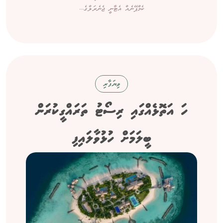
ކެމްޕޭނެއް އެޓާނީ ޖެނެރަލްގެ...
ވިޔަފާރި
ހަ އަތޮޅެއްގައި ރިސޯޓު ތަރައްގީކުރަން
ބީލަމަށް ހުޅުވާލައިފި