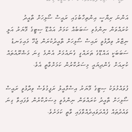
އަންނަ ރިޔާސީ އިންތިހާބުގައި ރައީސް ސޯލިހަށް ތާއީދު
ކުރައްވަން ނިންމެވި ސަބަބެއް ކަމަށް އައްޑޫ ސިޓީގެ މޭޔަރު އަލީ
ނިޒާރު ވިދާޅުވީ ރައިސް ސޯލިހަށް ތާއީދުކުރަން ޖެހޭ މައިގަނޑު
ސަބަބަކީ އައްޑޫގެ ތަރައްގީ ގެނައުމަށް އެންމެ ގިނަ މަޝްރޫއުތައް
ކުރިއަށް ގެންދިޔައީ މިސަރުކާރުން ކަމަށްވާތީ އެވެ.
ފުވައްމުލަކު ސިޓީގެ މޭޔަރު އިސްމާއީލު ރަފީގުވެސް ވިދާޅުވީ ރައީސް
ސޯލިހަށް ތާއީދު ކުރައްވަން ނިންމެވީ މިސަރުކާރުން ވެފައިވާ ގިނަ
ވައުދުތައް ފުއްދަވައިދެއްވާފައި ވާތީ ކަމަށެވެ.