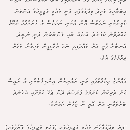
ވަނީ އިއްޔެ ޚިޔާލު ފާޅު ކުރައްވައިފަ އެވެ. ޗެއާޕާސަންގެ ނައިބު
އިބްރާހިމް ވަހީދު ވިދާޅުވެފައި ވަނީ ގައުމީ މަޖިލީހުގެ އެންމެން
ތާއީދުކުރި ނަމަވެސް އޭނާ އެކަނި ނަމަވެސް އެ ހުށަހެޅުމާ ދެކޮޅު
ހައްދަވާނެ ކަމަށެވެ. އަނެއް ބައި މެންބަރުން ވަނީ ނަޝީދު
އަނބުރާ ޕާޓީ އަށް ވައްދައިފި ނަމަ އެމްޑީޕީން ވަކިވާނެ ކަމަށް
ވިދާޅުވެފަ އެވެ.
ފައްުޔާޒު ވިދާޅުވެފައި ވަނީ ރައްޔިތުން އިންތިޚާބުކުރި އާ ރައީސް
އަށް ވެރިކަން ކުރުމުގެ ފުރުސަތު ދޭން ޖެހޭ ކަމަށާއި އެހެންވެ
ބަރުލަމާނީ އަށް އޮތީ ނޯ ޖެހުން ކަމަށެވެ.
"ތިޔަ ވިދާޅުވާހެން ގައުމީ މަޖިލީހުގައި (ގައުމީ މަޖިލީހުގެ ގްރޫޕުގައި)