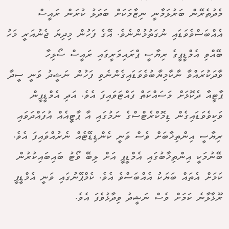
މެދުތެރޭން ބަރުލަމާނީ ނިޒާމަކަށް ބަދަލު ކުރަން ރައީސް
އެއްބަސްވެވަޑައި ނުގަތުމުންނެވެ. އޭގެ ފަހުން މިދިޔަ ޖެނުއަރީ މަހު
ބޭއްވި އެމްޑީޕީގެ ރިޔާސީ ޕްރައިމަރީގައި ރައީސް ސޯލިހާ
ވާދަކުރައްވާ ނާކާމިޔާބުވެވަޑައިގެންނެވި ފަހުން ނަޝީދު ވަނީ ސީދާ
ޕާޓީއާ ދެކޮޅަށް މަސައްކަތް ފައްޓަވައިފަ އެވެ. އަދި އެމްޑީޕީން
ވަކިވެވަޑައިގެން ޑިމޮކްރެޓްސްގެ ނަމުގައި އާ ޕާޓީއެއް އުފައްދަވައި
ރިޔާސީ އިންތިޚާބަށް ވެސް ވަނީ ކެންޑިޑޭޓެއް ނެރުއްވައިފަ އެވެ.
ބޭނުމަކީ އިންތިޚާބުގައި އެމްޑީޕީ އަށް ލިބޭ ވޯޓު ބައިބައިކުރުން
ކަމަށް އެތައް ބަޔަކު އެއްބަސްވެ އެވެ. ކެމްޕޭނުގައި ވަނީ އެމްޑީޕީ
ރޫޅާލާނެ ކަމަށް ވެސް ނަޝީދު ވިދާޅުވެފަ އެވެ.