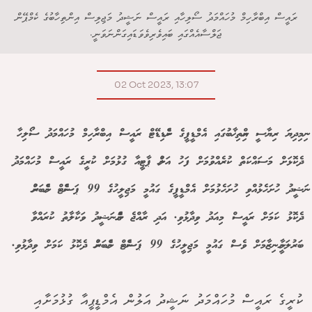
ރައީސް އިބްރާހިމް މުހައްމަދު ސޯލިހާއި ރައީސް ނަޝީދު މަޖިލިސް އިންތިހާބުގެ ކެމްޕޭން
ޖަލްސާއެއްގައި ބައިވެރިވެވަޑައިގަންނަވަނީ.
02 Oct 2023, 13:07
ނިމިދިޔަ ރިޔާސީ އިންތިޚާބުގައި އެމްޑީޕީގެ ކެންޑިޑޭޓް ރައީސް އިބްރާހިމް މުހައްމަދު ސޯލިހާ
ދެކޮޅަށް މަސައްކަތް ކުރެއްވުމަށް ފަހު އަލުން ޕާޓީއާ ގުޅުމަށް ކުރީގެ ރައީސް މުހައްމަދު
ނަޝީދު ހުށަހެޅުއްވި ހުށަހެޅުމަށް އެމްޑީޕީގެ ގައުމީ މަޖިލީހުގެ 99 ޕަސެންޓް މެންބަރުން
ދެކޮޅު ކަމަށް ރައީސް މިއަދު ވިދާޅުވި. އަދި ރާއްޖެ ގެންނަން ނަޝީދު ވަކާލާތު ކުރައްވާ
ބަރުލަމާނީ ނިޒާމަށް ވެސް ގައުމީ މަޖިލީހުގެ 99 ޕަސެންޓް މެންބަރުން ދެކޮޅު ކަމަށް ވިދާޅުވި.
ކުރީގެ ރައީސް މުހައްމަދު ނަޝީދު އަލުން އެމްޑީޕީއާ ގުޅުމަށާއި