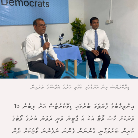
ޑިމޮކްރެޓްސް އިން އައްޑުގައި ބޭއްވި ހަރުގެ ޖަލްސާގެ ތެރެއިން
އިންތިޚާބުގެ ފުރަތަމަ ބުރުގައި ޑިމޮކްރެޓްސް އަށް ލިބުނު 15
ވަރަކަށް ހާސް ވޯޓާ އެކު އެ ޕާޓީން ވަނީ ދެވަނަ ބުރުގެ ވޯޓުގެ
ކުރިން ބަރުލަމާނީ ގެންނަން ފެންނަ ނުފެންނަ ވޯޓަކަށް ދާން