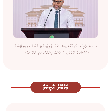
ކ. ހިންމަފުށީގައި ގާއިމުކޮށްފައިވާ ޑްރަގް ޓްރީޓްމަންޓް އެންޑް ރިހިބިލިޓޭޝަން
ސެންޓަރުގެ ހާލަތާއި އެ ތަނުގެ ހިންގުން ހުރި ގޮތާ މެދު،...
މަގުބޫލު އާޓިކަލް