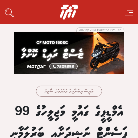
Adv by Villa Hakatha Pvt. Ltd
ރައީސް އިބްރާހިމް މުހައްމަދު ސޯލިހު
އެމްޑީޕީގެ ގައުމީ މަޖިލީހުގެ 99
ޕަސެންޓް ނަޝީދަށާއި ބަރުލަމާނީ