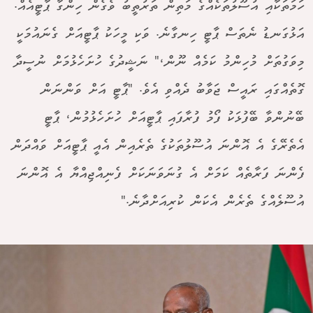
ހަމަތަކާއި އުސޫލުތަކެއްގެ މަތިން ތަރުތީބު ވެގެން ހިންގާ ޕާޓީއެއް.
އަޅުގަނޑު ނެތަސް ޕާޓީ ހިނގާނެ. ވަކި މީހަކު ޕާޓީއަށް ގެނައުމަކީ
މިވަގުތަށް މުހިންމު ކަމެއް ނޫން،" ނަޝީދުގެ ހުށަހެޅުމަށް ނުސީދާ
ގޮތެއްގައި ރައީސް ޖަވާބު ދެއްވި އެވެ. "ޕާޓީ އަށް ވަންނަން
ބޭނުންވާ ބޭފުޅަކު ފޯމު ފުރާފައި ޕާޓީއަށް ހުށަހެޅުމުން، ޕާޓީ
އެތެރޭގެ އެ އޮންނަ އުސޫލުތަކުގެ ތެރެއިން އެއީ ޕާޓީއަށް ވައްދަން
ފެންނަ ފަރާތެއް ކަމަށް އެ ގުނަވަނަކަށް ފެނިއްޖިއްޔާ އެ އޮންނަ
އުސޫލެއްގެ ތެރެން އެކަން ކުރިއަށްދާނެ."