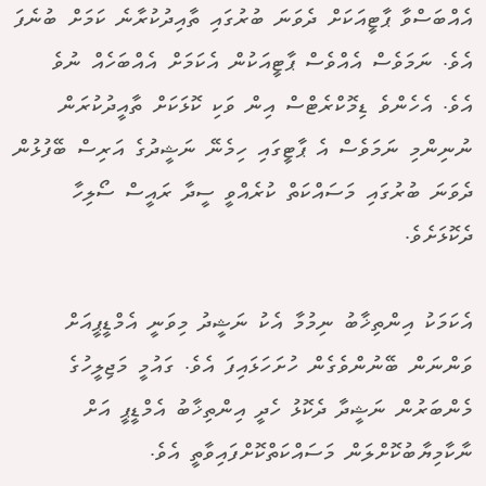
އެއްބަސްވާ ޕާޓީއަކަށް ދެވަނަ ބުރުގައި ތާއިދުކުރާނެ ކަމަށް ބުނެފަ
އެވެ. ނަމަވެސް އެއްވެސް ޕާޓީއަކުން އެކަމަށް އެއްބަހެއް ނުވެ
އެވެ. އެހެންވެ ޑިމޮކްރެޓްސް އިން ވަކި ކޮޅަކަށް ތާއީދުކުރަން
ނުނިންމި ނަމަވެސް އެ ޕާޓީގައި ހިމެނޭ ނަޝީދުގެ އަރިސް ބޭފުޅުން
ދެވަނަ ބުރުގައި މަސައްކަތް ކުރެއްވީ ސީދާ ރައީސް ސޯލިހާ
ދެކޮޅަށެވެ.
އެކަމަކު އިންތިޚާބު ނިމުމާ އެކު ނަޝީދު މިވަނީ އެމްޑީޕީއަށް
ވަންނަން ބޭނުންވެގެން ހުށަހަޅައިފަ އެވެ. ގައުމީ މަޖިލީހުގެ
މެންބަރުން ނަޝީދާ ދެކޮޅު ހެދީ އިންތިޚާބު އެމްޑީޕީ އަށް
ނާކާމިޔާބުކޮށްލަން މަސައްކަތްކޮށްފައިވާތީ އެވެ.