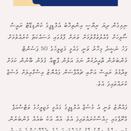
ނިމިގެން ދިޔަ ރިޔާސީ އިންތިޚާބު އެމްޑީޕީގެ ކެންޑިޑޭޓް ރައީސް
ސޯލިހަށް ގެެއްލުވުމާލުމަށް ވަރަށް ފާޅުގައި މަސައްކަތް ކުރެއްވުމަށް
ފަހު ނަޝީދު މިހާރު ވަނީ ގައުމީ މަޖިލީހުގެ 50 ޕަސެންޓް
މެންބަރުން ތާއީދުކުރާ ނަމަ އަލުން ޕާޓީއާ ގުޅެން ބޭނުން ކަމަށް
ވިދާޅުވެ ރައީސް އަށާއި ޗެއާޕާސަން ފައްޔާޒު އިސްމާއިލަށް މެސެޖް
ކުރައްވައިފަ އެވެ.
ފައްޔާޒު ވަނީ އެ މެސެޖް އެމްޑީޕީގެ ގައުމީ މަޖިލީހުގެ ވަޓްސްއަޕް
ގްރޫޕްގައި ހިއްސާކުރައްވައިފަ އެވެ. އެއާ އެކު ބައެއް މެންބަރުން