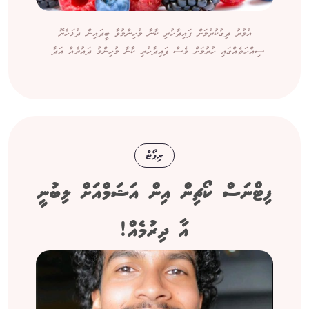
އުމުރު ދިގުކުރުމަށް ފައިދާހުރި ކާނާ މުހިންމުވާ ބީދައިން ދުޅަހެޔޮ
ސިއްހަތެއްގައި ހުރުމަށް ވެސް ފައިދާހުރި ކާނާ މުހިންމު ދައުރެއް އަދާ...
ރިޕޯޓް
ފިޓްނަސް ކޯޗިން އިން އަޝަމްއަށް ލިބުނީ
އާ ދިރުމެއް!