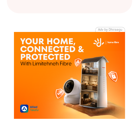
Adv by Dhiraagu