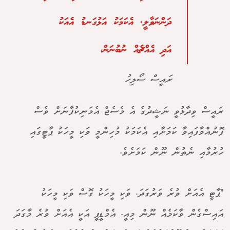
ދަންނަވާލީ. އެކަމަކު އަޅުގަނޑު އެއަކު
އަދި އެއްޗެއް ނުބުނަން،
ރައީސް ސޯލިހު
ރައީސް ވިދާޅުވީ ނަޝީދުގެ އެ މެސެޖް އެމަނިކުފާނަށް ވެސް
ފޮނުއްވާފައިވާ ކަމަށާއި އެކަމަކު މުހިންމީ ވަކި މީހަކު ޕާޓީގައި
ހުރުމާއި ނެތުން ނޫން ކަމަށެވެ.
"ޕާޓީ އެއަށް ވުރެ ވަރުގަދަ. ވަކި މީހަކު ގޮސް ވަކި މީހަކު
އައިސްގެން ވާކަމެއް ނޫން މިއީ. އެމްޑީޕީ އަކީ އެއަށް ވުރެ މާގަދަ