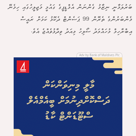
ބަރުލަމާނީ ނިޒާމު ގެންނަން އެމްޑީޕީގެ ގައުމީ މަޖިލީހުގައި ހިމެނޭ
މެންބަރުންގެ ތެރޭން 99 ޕަސެންޓް ދެކޮޅު ކަމަށް ރައީސް
އިބްރާހިމް މުހައްމަދު ސޯލިހު މިއަދު ވިދާޅުވެއްޖެ އެވެ.
Adv by Bank of Maldives Plc