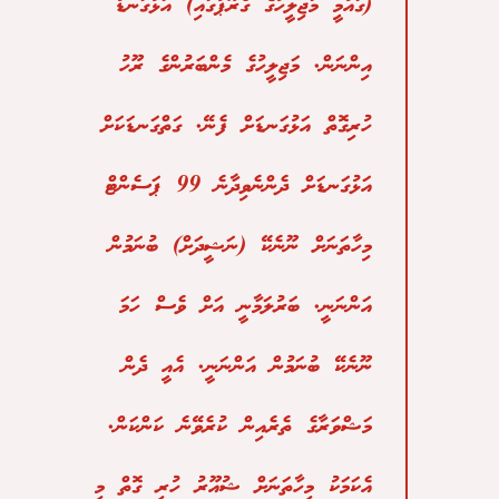
(ގައުމީ މަޖިލީހުގެ ގްރޫޕުގައި) އަޅުގަނޑު
އިންނަން. މަޖިލީހުގެ މެންބަރުންގެ ރޫހު
ހުރިގޮތް އަޅުގަނޑަށް ފެނޭ. ގަތްގަނޑަކަށް
އަޅުގަނޑަށް ދެންނެވިދާނެ 99 ޕަސެންޓް
މިހާތަނަށް ނޫނެކޭ (ނަޝީދަށް) ބުނަމުން
އަންނަނީ. ބަރުލަމާނީ އަށް ވެސް ހަމަ
ނޫނެކޭ ބުނަމުން އަންނަނީ. އެއީ ދެން
މަޝްވަރާގެ ތެރެއިން ކުރެވޭނެ ކަންކަން.
އެކަމަކު މިހާތަނަށް ޝުއޫރު ހުރި ގޮތް މި