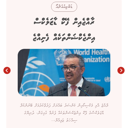
ޑަބްލިއުއެޗްއޯ
ރާއްޖެއިން ފޭކް ޑާޒަލެކްސް
އިންޖެކްޝަންތަކެއް ފެނިއްޖެ
ރާއްޖެ އާއި މެކްސިކޯއިން ކެންސަރު ބައްޔަށް ފަރުވާކުރުމަށް ބޭނުންކުރާ
ޑާޒަލެކްސްގެ ފޭކް އިންޖެކްޝަންތަކެއް ފެނުމާ ގުޅިގެން، ދުނިޔޭގެ
ސިއްހަތު ޖަމިއްޔާ،...