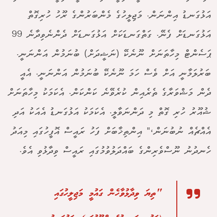
އަޅުގަނޑު އިންނަން. މަޖިލީހުގެ މެންބަރުންގެ ރޫހު ހުރިގޮތް
އަޅުގަނޑަށް ފެނޭ. ގަތްގަނޑަކަށް އަޅުގަނޑަށް ދެންނެވިދާނެ 99
ޕަސެންޓް މިހާތަނަށް ނޫނެކޭ (ނަޝީދަށް) ބުނަމުން އަންނަނީ.
ބަރުލަމާނީ އަށް ވެސް ހަމަ ނޫނެކޭ ބުނަމުން އަންނަނީ. އެއީ
ދެން މަޝްވަރާގެ ތެރެއިން ކުރެވޭނެ ކަންކަން. އެކަމަކު މިހާތަނަށް
ޝުއޫރު ހުރި ގޮތް މި ދަންނަވާލީ. އެކަމަކު އަޅުގަނޑު އެއަކު އަދި
އެއްޗެއް ނުބުނަން،" އިންތިޚާބަށް ފަހު ރައީސް އޮފީހުގައި މިއަދު
ހެނދުނު ނޫސްވެރިންގެ ބައްދަލުވުމުގައި ރައީސް ވިދާޅުވި އެވެ.
"ތިޔަ ވިދާޅުވާހެން ގައުމީ މަޖިލީހުގައި