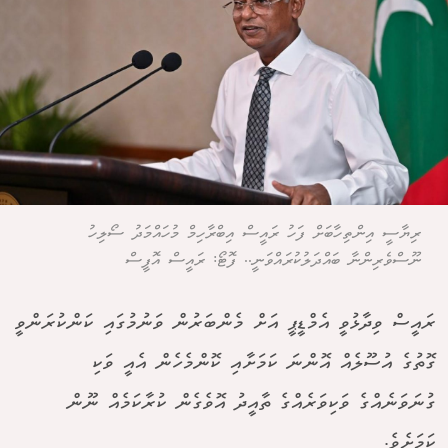
ރިޔާސީ އިންތިހާބަށް ފަހު ރައީސް އިބްރާހިމް މުހައްމަދު ސޯލިހު
ނޫސްވެރިންނާ ބައްދަލުކުރައްވަނީ.. ފޮޓޯ: ރައީސް އޮފީސް
ރައީސް ވިދާޅުވީ އެމްޑީޕީ އަށް މެންބަރުން ވަނުމުގައި ކަންކުރަންވީ
ގޮތުގެ އުސޫލެއް އޮންނަ ކަމަށާއި ކޮންމެހެން އެއީ ވަކި
ގުނަވަނެއްގެ ވަކިވަރެއްގެ ތާއީދު އޮވެގެން ކުރާކަމެއް ނޫން
ކަމަށެވެ.