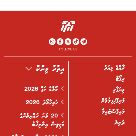
FOLLOW US
ރާއްޖެ މިއަދު
އިތުރު ލިންކް
ރިޕޯޓް
ވޯލްޑް ކަޕް 2026
ވިޔަފާރި
މުނިފޫހިފިލުވުން
ހުރިހާރޯދަ 2026
ލައިފްސްޓައިލް
20 ވަނަ ރައްޔިތުންގެ
ދުނިޔެ
މަޖިލިސް އިންތިޚާބު