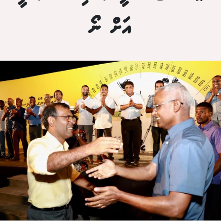
އަށް ނޯ