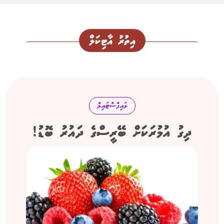
އިތުރު އާޓިކަލް
ލައިފްސްޓައިލް
ދިގު އުމުރަކަށް ބޭރީސްގެ ދައުރު ބޮޑު!