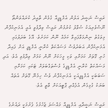
ރައީސް ނަޝީދު އަލުން އެމްޑީޕީއާ ގުޅެން ތާއީދު ކުރައްވަންތޯ
ނޫސްވެރިއަކު ސުވާލު ކުރުމުން ރައީސް ވިދާޅުވީ އެއީ އެމަނިކުފާން
މިވަގުތު ނިންމަވާފައިވާ ކަމެއް ނޫން ކަމަށެވެ. އޭގެ ބަދަލުގައި
އެމަނިކުފާން އަބަދުވެސް މަސައްކަތް ކުރާނީ އެމްޑީޕީ އަށް ފައިދާ
ހުރި ގޮތަށް ކަމަށާއި ވަކި މީހަކަށް ނޫން ކަމަަށް ވިދާޅުވި އެވެ. އަދި
މަސައްކަތް ކުރާނީ އެމްޑީޕީގެ މުސްތަގްބަލަށް ޓަކައި ކަމަށާއި
ސަބަބަކީ އެމްޑީޕީއަކީ އެމަނިކުފާނު ވެސް ހިމެނޭ ގޮތަށް އެތައް
ބަޔަކު ގުޅިގެން އުފެއްދި ޕާޓީއަކަށް ވާތީ އެވެ.
ރައީސް ނަޝީދާއި އެމްޑީޕީއާ މައްސަލަ ޖެހުމުގެ ފެށުމަކީ ދައުރުގެ