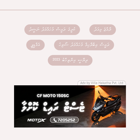
ރާއްޖެ މިއަދު
ކުރީގެ ރައީސް މުހައްމަދު ނަޝީދު
ރައީސް އިބްރާހިމް މުހައްމަދު ސޯލިހު
އެމްޑީޕީ
ރިޔާސީ އިންތިހާބު 2023
Adv by Villa Hakatha Pvt. Ltd