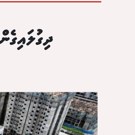
ދިގުލައިގެނ