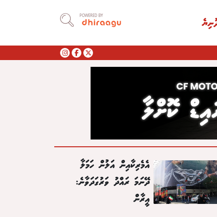
POWERED BY
ުނިޔެ
އެމެރިކާއިން އަލުން ހަމަލާ
ދޭނަމަ ރައްދު ވަރުގަދަވާނެ:
އީރާން