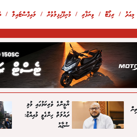
 މިއަދު
/
ރިޕޯޓް
/
ވިޔަފާރި
/
މުނިފޫހިފިލުވުން
/
ލައިފްސްޓައިލް
/
ދ
ޔާމީންގެ ވެރިކަމުގައި މުޅި
ިން
ދައުލަތް ހިންގެވީ މުއިއްޒު:
ޝުޖާއު