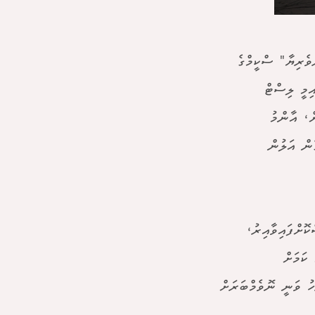
އި ފަށާފައިވާ "ގެދޮރުވެރިޔާ" ސްކީމްގެ
ގެ ދާއިމީ ލިސްޓް
ށް، އާންމު
ެން އަލުން
ޮށްފައިވާއިރު،
 ކަމަށް
ހު ވަނީ ނޮވެމްބަރަށް