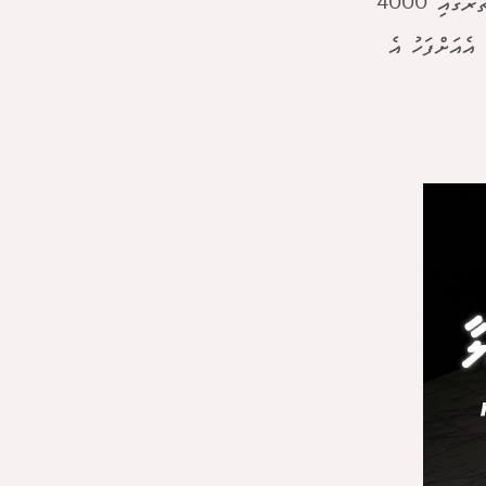
އަންނަކަމަށެވެ. އަދި އެހުރިހާ ފޯމެއް އިވެލުއޭޓްކޮށް ނިމުމުން އަންނަ ހަފުތާ ތެރޭގައި 4000
އެއަށްފަހު އެ