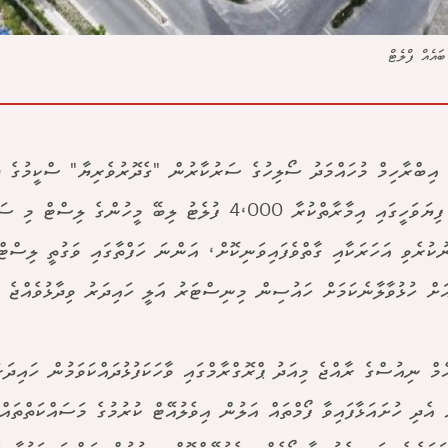
ައެއް ފްލެޓް
އިބްރާހިމް މުހައްމަދު ސޯލިހުގެ ސަރުކާރުން "ގެދޮރުވެރިޔާ" ސްކީމުގެ ދަ
ދެވަނަ ފިޔަވަހީގައި އިމާރާތްކުރާ 4،000 ފުލެޓު ލިބޭ މީހުންގެ ލިސްޓ
ުކުރެވި އަހަރަކާއި ގާތްވެފައިވަނިކޮށް، އަންނަ ހަފްތާގައި ވަގުތީ ލިސްޓް
ަށް ހުޅުވާލާނެކަމަށް ހައުސިން މިނިސްޓަރު އަލީ ހައިދަރު ވިދާޅުވެއްޖެ އ
ް އެދި ހުށައަޅާފައިވާ ފޯމްތައް އަލުން އިވެލުއޭޓް ކުރުމުގެ މަސައްކަތްތައް