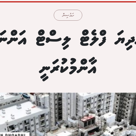
ހައުސިން
ްދިޔަ ފްލެޓް ލިސްޓް އަންނަ 
އާންމުކުރަނީ