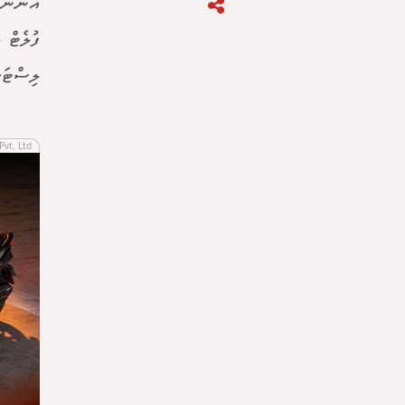
ފުލެޓް 
ލިސްޓަށ
Pvt. Ltd