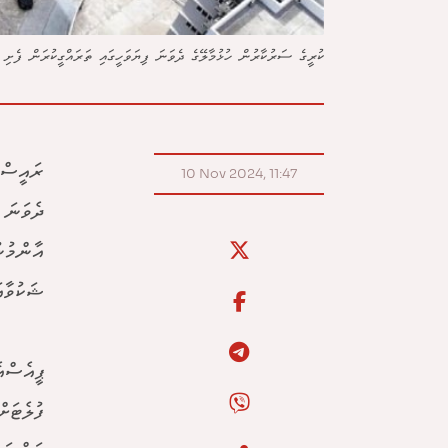
ކުރީގެ ސަރުކާރުން ހުޅުމާލޭގެ ދެވަނަ ފިޔަވަހީގައި ތަރައްގީކުރަން ފެށި ބ
ރައީސް 
10 Nov 2024, 11:47
އާންމުނ
ޝަކުވާއ
ފުލެޓަށ