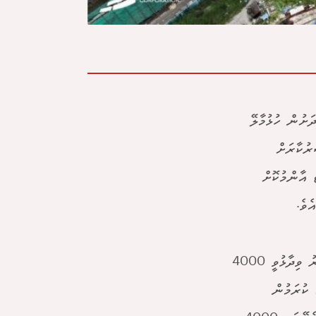
ށުން ހުޅުމާލޭ
ް މި ސަރުކާރަށް
 އާންމުކޮށް
ެވެ.
ޕީއެސްއެމް ނިއުސްގެ ރާއްޖެ މިއަދު ޕްރޮގްރާމްގައި ވާހަކަފުޅުދައްކަވަމުން ހައިދަރު ވިދާޅުވީ 4000
 ކުރަމުން