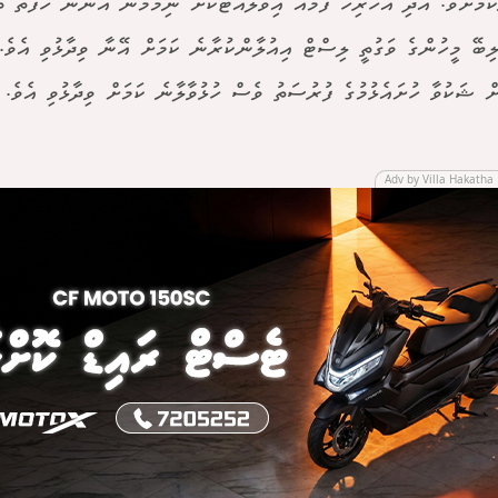
ލިބޭ މީހުންގެ ވަގުތީ ލިސްޓް އިއުލާންކުރާނެ ކަމަށް އޭނާ ވިދާޅުވި އެވެ. 
ް ޝަކުވާ ހުށައެޅުމުގެ ފުރުސަތު ވެސް ހުޅުވާލާނެ ކަމަށް ވިދާޅުވި އެވެ.
Adv by Villa Hakatha 