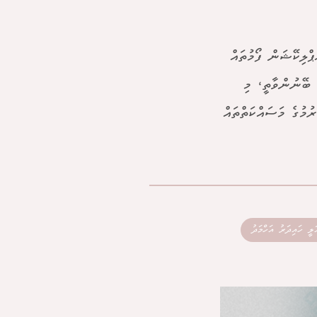
ްލިކޭޝަން ފޯމުތައް
ު ބޭނުންވާތީ، މި
ުމުގެ މަސައްކަތްތައް
ީ ހައިދަރު އަހްމަދު