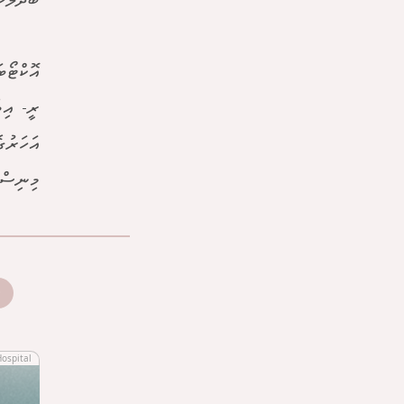
ބަދަލުކޮ
އޮކްޓޯބ
ރީ- އިވ
އަހަރުގ
މިނިސްޓ
Hospital