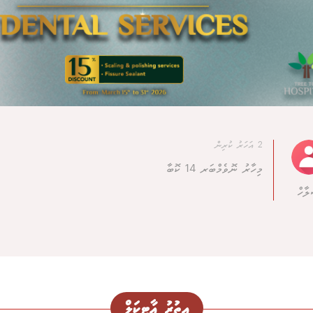
2 އަހަރު ކުރިން
މިހާރު ނޮވެމްބަރ 14 ކޮބާ
ލާހް
އިތުރު އާޓިކަލް