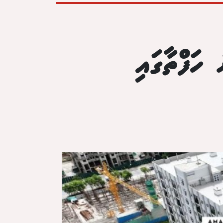
ހަފްތާގައި