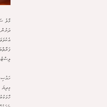
އެކުލަވަ
ފަރާތްތ
ލިސްޓުތ
ހައުސިނ
މިދިޔަ 
ހާމަކުރ