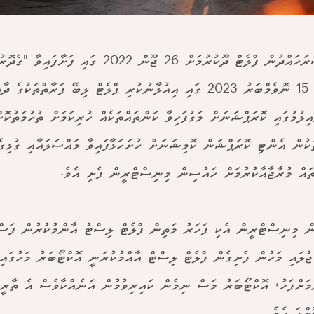
މާލެ ސަރަހައްދުން ފްލެޓް ދޫކުރުމަށް 26 ޖޫން 2022 ގަ
ދަށުން 15 ނޮވެމްބަރު 2023 ގައި އިއުލާނުކުރި ފްލެޓް ލިބޭ ފަރާތްތަކު
އިލުމުގައި ކޮރަޕްޝަނަށް މަގުފަހިވާ ކަންތައްތަކެއް ހުރިކަމަށް ތުހުމަތުކޮ
ަކުން އެންޓި ކޮރަޕްޝަން ކޮމިޝަނަށް ހުށަހަޅާފައިވާ މައްސަލައާއި ގުޅިގ
ައް މުރާޖާއާކުރުމަށް ހައުސިން މިނިސްޓްރީން ފެށި އެވެ.
ް މިނިސްޓްރީން އެކި ފަހަރު މަތިން ފްލެޓް ލިސްޓު އާންމުކުރުން ފަސްކ
ޖުލައި މަހުން ފެށިގެން ފްލެޓް ލިސްޓް އާއްމުކުރަނީ އޮކްޓޯބަރު މަހުގައި
ުމަށްފަހު، އޮކްޓޯބަރު މަސް ނިމެން ކައިރިވުމުން އަނެއްކާވެސް އެ ތާރީ