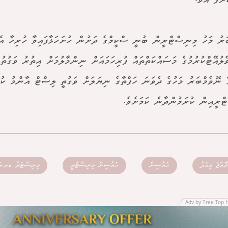
ށްފަ އެވެ.
ަރު މަހު މިނިސްޓްރީން ބުނީ ސްކީމްގެ ދަށުން ހުށަހަޅާފައިވާ ހުރިހާ އެޕ
ެލުއޭޓްކުރުމުގެ މަސައްކަތްތައް ފުރިހަމައަށް ނިންމާލުމަށް އިތުރު ވަގުތ
ެ ނޮވެމްބަރު މަހުގެ ދެވަނަ ހަފްތާގެ ނިޔަލަށް ވަގުތީ ލިސްޓް އާންމު ކުރ
ްރީއިން ކުރަމުންދާނެ ކަމަށެވެ.
ރާއްޖެ މިއަދު
ހައުސިން
ހައުސިން މިނިސްޓްރީ
މިނިސްޓަރު ޑރ.އަލ
Adv by Tree Top 