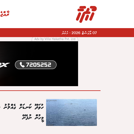
ރާއްޖެ
07 އޯގަސްޓް 2026
·
ހުކުރު
Adv by Villa Hakatha Pvt. Ltd
|
ހުވަދޫ ކަނޑަށް ގެއްލުނު ތ
މީހުން ނުފެނޭ