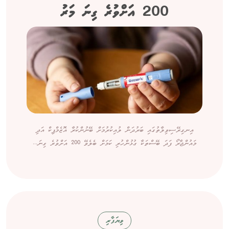
200 އަށްވުރެ ގިނަ މަރު
އިނގިރޭސިވިލާތުގައި ބަރުދަން ލުއިކުރުމަށް ބޭނުންކުރާ އޮޒެމްޕިކް އަދި
މައުންޖާރޯ ފަދަ ބޭސްތަކާ ގުޅުންހުރި ކަމަށް ބެލެވޭ 200 އަށްވުރެ ގިނަ...
ވިޔަފާރި