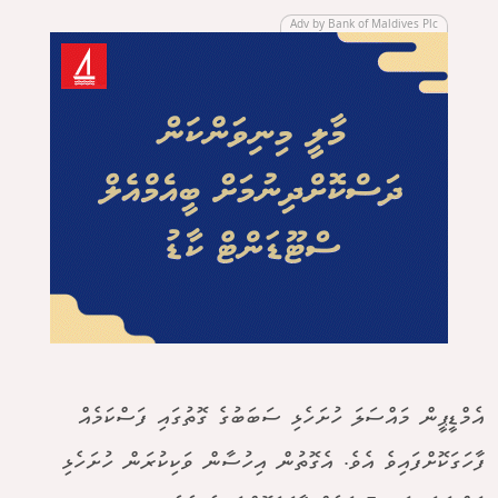
Adv by Bank of Maldives Plc
އެމްޑީޕީން މައްސަލަ ހުށަހެޅި ސަބަބުގެ ގޮތުގައި ފަސްކަމެއް
ފާހަގަކޮށްފައިވެ އެވެ. އެގޮތުން އިހުސާން ވަކިކުރަން ހުށަހެޅި