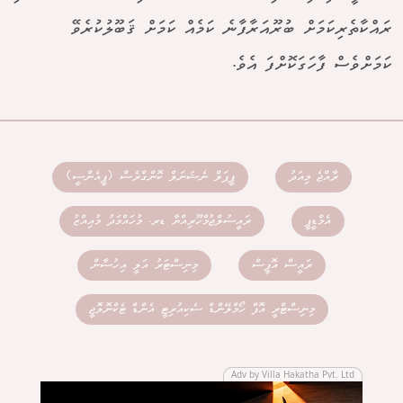
ރައްކާތެރިކަމަށް ބުރޫއަރާފާނެ ކަމެއް ކަމަށް ޤަބޫލުކުރެވޭ
ކަމަށްވެސް ފާހަގަކޮށްފަ އެވެ.
ރާއްޖެ މިއަދު
ޕީޕަލް ނެޝަނަލް ކޮންގްރެސް (ޕީއެންސީ)
އެމްޑީޕީ
ރައީސުލްޖުމްހޫރިއްޔާ ޑރ. މުހައްމަދު މުއިއްޒު
ރައީސް އޮފީސް
މިނިސްޓަރު އަލީ އިހުސާން
މިނިސްޓްރީ އޮފް ހޯމްލޭންޑް ސެކިއުރިޓީ އެންޑް ޓެކްނޮލޮޖީ
Adv by Villa Hakatha Pvt. Ltd