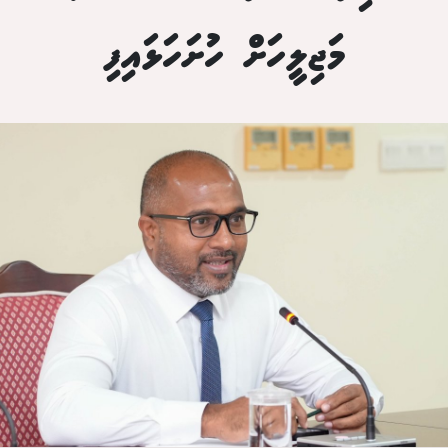
މަޖިލީހަށް ހުށަހަޅައިފި