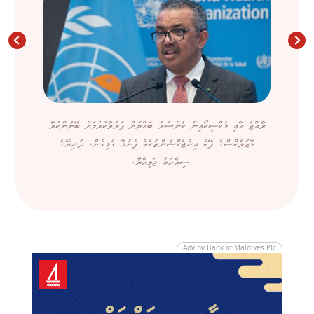
ރާއްޖެ އާއި މެކްސިކޯއިން ކެންސަރު ބައްޔަށް ފަރުވާކުރުމަށް ބޭނުންކުރާ
ޑާޒަލެކްސްގެ ފޭކް އިންޖެކްޝަންތަކެއް ފެނުމާ ގުޅިގެން، ދުނިޔޭގެ
ސިއްހަތު ޖަމިއްޔާ،...
Adv by Bank of Maldives Plc