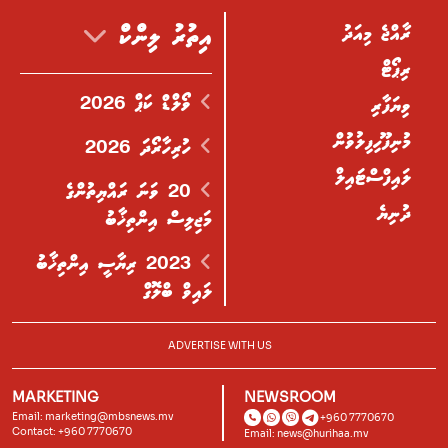
ރާއްޖެ މިއަދު
އިތުރު ލިންކް
ރިޕޯޓް
ވޯލްޑް ކަޕް 2026
ވިޔަފާރި
މުނިފޫހިފިލުވުން
ހުރިހާރޯދަ 2026
ލައިފްސްޓައިލް
20 ވަނަ ރައްޔިތުންގެ
ދުނިޔެ
މަޖިލިސް އިންތިޚާބު
2023 ރިޔާސީ އިންތިޚާބު
ލައިވް ބްލޮގް
ADVERTISE WITH US
MARKETING
NEWSROOM
Email:
marketing@mbsnews.mv
+960 7770670
Contact: +960 7770670
Email:
news@hurihaa.mv