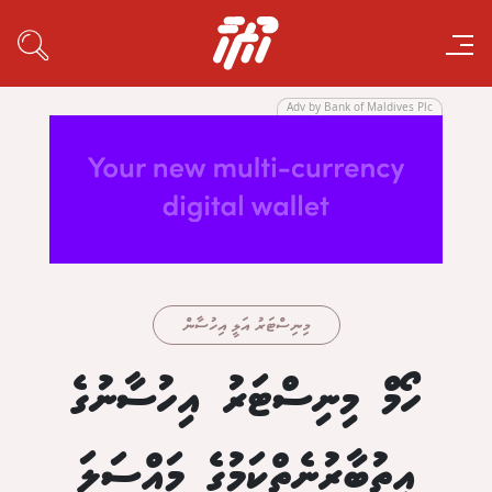
Adv by Bank of Maldives Plc
މިނިސްޓަރު އަލީ އިހުސާން
ހޯމް މިނިސްޓަރު އިހުސާނުގެ
އިތުބާރުނެތްކަމުގެ މައްސަލަ