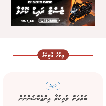
އިތުރު އާޓިކަލް
ދުނިޔެ
ބަރުދަން ލުއިކުރާ އިންޖެކްޝަންނުން