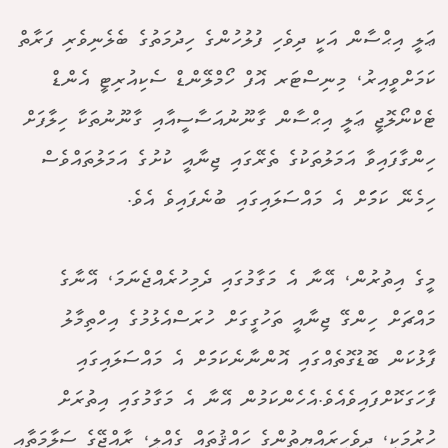
ޢަލީ އިޙްސާން އަކީ ދިވެހި ފުލުހުންގެ ހިދުމަތުގެ ބެލެނިވެރި ފަރާތް
ކަމަށްވީއިރު، މިނިސްޓަރ އޮފް ހޯމްލޭންޑް ސެކިއުރިޓީ އެންޑް
ޓެކްނޯލޮޖީ ޢަލީ އިޙްސާން ގާނޫނުއަސާސީއާއި ގާނޫނުތަކާ ހިލާފަށް
ހިންގާފައިވާ އަމަލުތަކުގެ ތެރޭގައި ޖިނާއީ ކުށުގެ އަމަލުތައްވެސް
ހިމެނޭ ކަމަަަަށް އެ މައްސަލައިގައި ބުނެފައިވެ އެވެ.
މީގެ އިތުރުން، އޭނާ އެ މަގާމުގައި ދެމިހުރެއްޖެނަމަ، އޭނާގެ
މައްޗަށް ހިންގޭ ޖިނާއީ ތަހުގީގަށް ހުރަސްއެޅުމުގެ އިހްތިމާލު
ފާޅުކަން ބޮޑުގޮތެއްގައި އޮންނާނެކަމަަށް އެ މައްސަލައިގައި
ފާހަގަކޮށްފައިވެއެވެ.އެހެންކަމުން އޭނާ އެ މަގާމުގައި އިތުރަށް
ހުރުމަކީ، ދިވެހިރައްޔިތުންގެ ހައްޤުތައް ގެއްލި، ރާއްޖޭގެ ސަލާމަތާއި