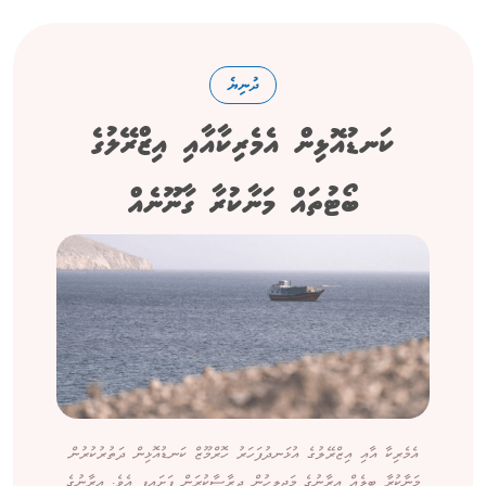
ދުނިޔެ
ކަނޑުއޮޅިން އެމެރިކާއާއި އިޒްރޭލުގެ
ބޯޓުތައް މަނާކުރާ ގާނޫނެއް
އެމެރިކާ އާއި އިޒްރޭލުގެ އުޅަނދުފަހަރު ހޮރްމޫޒް ކަނޑުއޮޅިން ދަތުރުކުރުން
މަނާކުރާ ބިލެއް އީރާނުގެ މަޖިލީހުން ދިރާސާކުރަން ފަށައިފި އެވެ. އީރާނުގެ