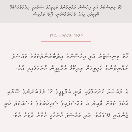
ހޯމް މިނިސްޓަރު އަލީ އިހުސާން ރައްޔިތުންގެ މަޖިލީހުގެ ސަލާމަތީ ޚިދުމަތްތަކާބެހޭ
ކޮމިޓީގައި މިއަދު ވާހަކަދައްކަވަނީ. ފޮޓޯ: މަޖްލިސް
17 Jan 2025, 21:32
ހޯމް މިނިސްޓަރު އަލީ އިހުސާންގެ އިތުބާރުނެތްކަމުގެ މައްސަލަ
ރައްޔިތުންގެ މަޖިލީހަށް އިދިކޮޅު އެމްޑީޕީން ހުށަހަޅައިފި އެވެ.
އެ މައްސަލަ ހުށަހަޅާފައި ވަނީ އެމްޑީޕީގެ 12 މެމްބަރުންގެ ސޮޔާއި
އެކުގަ ކަމަށް ވާއިރު އެ މައްސަލައިގެ ސޮއިކުރުމުގެ މަސައްކަތް ކުރީ
ޖެނުއަރީ 16ގައެވެ. އަދި މައްސަލަ ހުށަހެޅީ ހުކުރު ދުވަހު އެވެ.