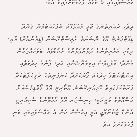
މައްސަލައިގައި 5 ކަމެއް ފާހަގަކޮށްފައިވެ އެވެ.
ދިވެހި ރައްޔިތުންގެ ޒާތީ މައުލޫމާތު ބަލަހައްޓަމުން ގެންދާ
ޑިޕާޓްމަންޓް އޮފް ނޭޝަނަލް ރެޖިސްޓްރޭޝަން (ޑީއެންއާރް) އާއި،
ދިވެހި ރައްޔިތުންގެ ދަތުރުފަތުރުގެ ރެކޯޑުތައް ބަލަހައްޓަމުން
ގެންދާ، މޯލްޑިވްސް އިމިގްރޭޝަނާއި އަދި، ފޯނުގެ ހިދުމަތާއި
އިންޓާނެޓްގެ ހިދުމަތް ފޯރުކޮށްދޭ ކުންފުނިތައް ރެގިއުލޭޓުކުރާ
ފަރާތްކަމުގައިވާ ކޮމިއުނިކޭޝަން އޮތޯރިޓީ އޮފް މޯލްޑިވްސްއަށް
މަސްއޫލުވާ ވަޒީރަކީ، މިނިސްޓަރ އޮފް ހޯމްލޭންޑް ސެކިއުރިޓީ
އެންޑް ޓެކްނޯލޮޖީ ޢަލީ އިޙްސާން ކަން އެ މައްސަލައިގައި ވަނީ
ފާހަގަކޮށްފަ އެވެ.