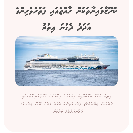
ކްރޫޒްލައިނާތަކުން ރާއްޖެއައި ފަތުރުވެރިންގެ
އަދަދު ދެގުނަ އިތުރު
މިދިޔަ އަހަރާ އަޅާބަލާއިރު މިއަހަރުގެ މިހާތަނަށް ކްރޫޒްލައިނާތަކުގައި
ރާއްޖެއަށް ޒިޔާރަތްކުރި ފަތުރުވެރިންގެ އަދަދު ވަރަށް ބޮޑަށް އިތުރުވެ،
ދެގުނައަށްވުރެ މައްޗަށް...