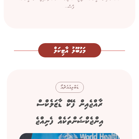
ފާސް...
މަގުބޫލު އާޓިކަލް
ޑަބްލިއުއެޗްއޯ
ރާއްޖެއިން ފޭކް ޑާޒަލެކްސް
އިންޖެކްޝަންތަކެއް ފެނިއްޖެ