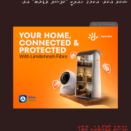
ޝަކުވާ އެކެވެ. އެކަމުގެ ހައްލަކީ "ކެޕްސޫލް ވޯޑްރޯބް" އެވެ.
Adv by Dhiraagu
ކެޕްސޫލް ވޯޑްރޯބްއަކީ ކޮބާ؟