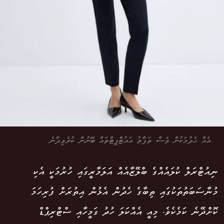
އެއް ހެދުމަކުން ވެސް ތަފާތު އައުޓްފިޓްތައް ބޭނުން ކުރެވިދާނެ
ނިއުޓްރަލް ކުލައެއްގެ ބްލޭޒާއެއް އަލަމާރީގައި ހުރުމަކީ އެކި
މުނާސަބަތުތަކުގައި ތިބާގެ ހެދުން އެޅުން އިތުރަށް ފުރިހަމަ
ކޮށްދޭނެ ކަމެކެވެ. މިއީ އެއްކަލަ ހުދު ގަމީހާއި ސްޓްރިޕްޑް