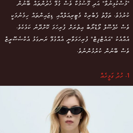
"މުސްކުޅިނުވާ" އަދި މޫސުމުކާ ވެސް ގުޅޭ ހެދުންތައް ބޭނުން
ކުރުމެވެ. ތަފާތު ފެބްރިކް މެޓީރިއަލްއާއި ޑިޒައިންތައް ހިމެނުމަކީ
ވެސް ކެޕްސޫލް ވޯޑްރޯބް އިތުރަށް ފުރިހަމަ ކޮށްދޭނެ ކަމެކެވެ.
އެއާއެކު "އައުޓްފިޓް" ފުރިހަމަވާނީ އެއާގުޅޭ ރަނގަޅު އެކްސެސޮރީޒް
ވެސް ބޭނުން ކުރުމުންނެވެ.
1. ހުދު ގަމީހެއް