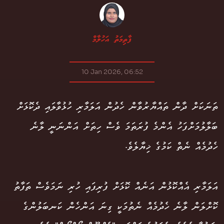
ފާތިމަތު އަހުލާމް
10 Jan 2026, 06:52
ތަނަކަށް ދާން ތައްޔާރުވާން ހެދުން އަލަމާރި ހުޅުވާލައި ދެކޮޅަށް
ބަލާލުމަށްފަހު އެންމެ ފުރަތަމަ ވެސް ހިތަށް އަންނަނީ ލާނެ
ހެދުމެއް ނެތް ކަމުގެ ޚިޔާލެވެ.
އަލަމާރި އެއްކޮޅުން އަނެއް ކޮޅަށް ފުރިފައި ހުރި ނަމަވެސް ތަފާތު
ކޮށްލަން ލާނެ ހެދުމެއް ނެތުމަކީ ގިނަ އަންހެން ކަނބަލުންގެ