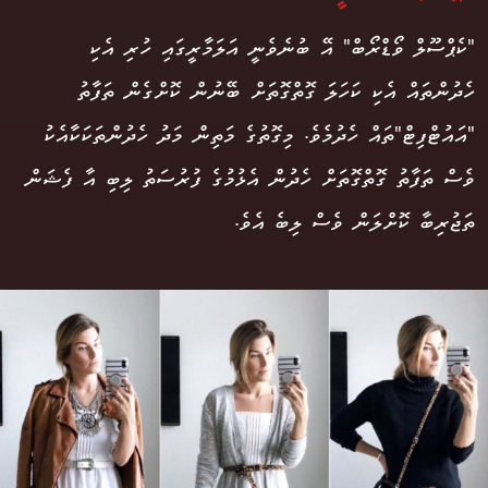
"ކެޕްސޫލް ވޯޑްރޯބް" އޭ ބުނެވެނީ އަލަމާރީގައި ހުރި އެކި
ހެދުންތައް އެކި ކަހަލަ ގޮތްގޮތަށް ބޭނުން ކޮށްގެން ތަފާތު
"އައުޓްފިޓް"ތައް ހެދުމެވެ. މިގޮތުގެ މަތިން މަދު ހެދުންތަކަކާއެކު
ވެސް ތަފާތު ގޮތްގޮތަށް ހެދުން އެޅުމުގެ ފުރުސަތު ލިބި އާ ފެޝަން
ތަޖުރިބާ ކޮށްލަން ވެސް ލިބެ އެވެ.