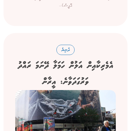
އޮފީސް)...
ދުނިޔެ
އެމެރިކާއިން އަލުން ހަމަލާ ދޭނަމަ ރައްދު
ވަރުގަދަވާނެ: އީރާން