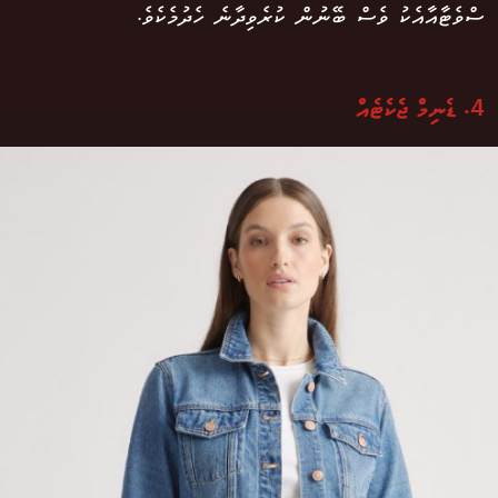
ސްވެޓާއާއެކު ވެސް ބޭނުން ކުރެވިދާނެ ހެދުމެކެވެ.
4. ޑެނިމް ޖެކެޓެއް