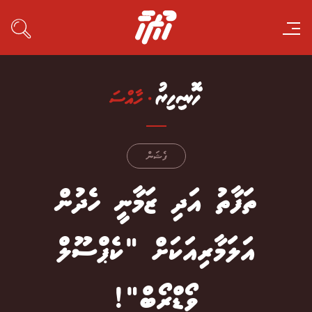
ފެޝަން
ތަފާތު އަދި ޒަމާނީ ހެދުން
އަލަމާރިއަކަށް "ކެޕްސޫލް
ވޯޑްރޯބް"!