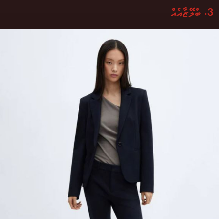
3. ބްލޭޒާއެއް