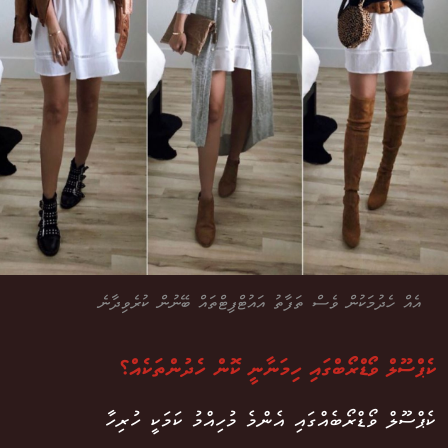
އެއް ހެދުމަކުން ވެސް ތަފާތު އައުޓްފިޓްތައް ބޭނުން ކުރެވިދާނެ
ކެޕްސޫލް ވޯޑްރޯބްގައި ހިމަނާނީ ކޮން ހެދުންތަކެއް؟
ކެޕްސޫލް ވޯޑްރޯބެއްގައި އެންމެ މުހިއްމު ކަމަކީ ހުރިހާ