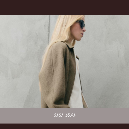
މެންގޯގެ ހެދުމެއް