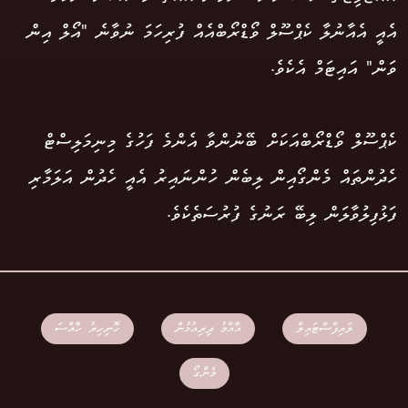
އެއީ އެއާނުލާ ކެޕްސޫލް ވޯޑްރޯބްއެއް ފުރިހަމަ ނުވާނެ "އޯލް އިން
ވަން" އައިޓަމް އެކެވެ.
ކެޕްސޫލް ވޯޑްރޯބްއަކަށް ބޭނުންވާ އެންމެ ފަހުގެ މިނިމަލިސްޓް
ހެދުންތައް މެންގޯއިން ލިބެން ހުންނައިރު އެއީ ހެދުން އަލަމާރި
ފަޅުފިލުވާލަން ލިބޭ ރަނުގެ ފުރުސަތެކެވެ.
ލައިފްސްޓައިލް
އާއްމު ދިރިއުޅުން
ހޮނިހިރު ހާއްސަ
މެންގޯ