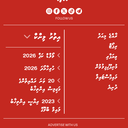
FOLLOW US
ރާއްޖެ މިއަދު
އިތުރު ލިންކް
ރިޕޯޓް
ވޯލްޑް ކަޕް 2026
ވިޔަފާރި
މުނިފޫހިފިލުވުން
ހުރިހާރޯދަ 2026
ލައިފްސްޓައިލް
20 ވަނަ ރައްޔިތުންގެ
ދުނިޔެ
މަޖިލިސް އިންތިޚާބު
2023 ރިޔާސީ އިންތިޚާބު
ލައިވް ބްލޮގް
ADVERTISE WITH US