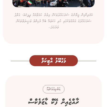
އެމެރިކާއިން އީރާނުގެ ސަރަހައްދުތަކަށް އިތުރު ހަމަލާއެއް ދީފިނަމަ، ގަލްފު
ސަރަހައްދުގެ ގައުމުތަކުގައި ހުރި ހަކަތައާ ބެހޭ މުހިންމު ވަސީލަތްތަކަށް
ވަރުގަދަ...
މަގުބޫލު އާޓިކަލް
ޑަބްލިއުއެޗްއޯ
ރާއްޖެއިން ފޭކް ޑާޒަލެކްސް