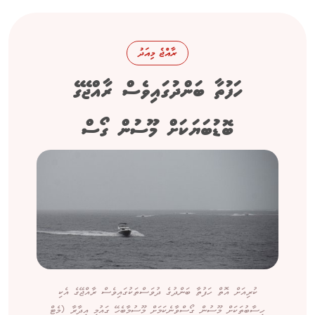
ރާއްޖެ މިއަދު
ހަފުތާ ބަންދުގައިވެސް ރާއްޖޭގެ
ބޮޑުބަޔަކަށް މޫސުން ގޯސް
ކުރިއަށް އޮތް ހަފުތާ ބަންދުގެ ދުވަސްތަކުގައިވެސް ރާއްޖޭގެ އެކި
ހިސާބުތަކަށް މޫސުން ގޯސްވާނެކަމަށް މޫސުމާބެހޭ ގައުމީ އިދާރާ (މެޓް