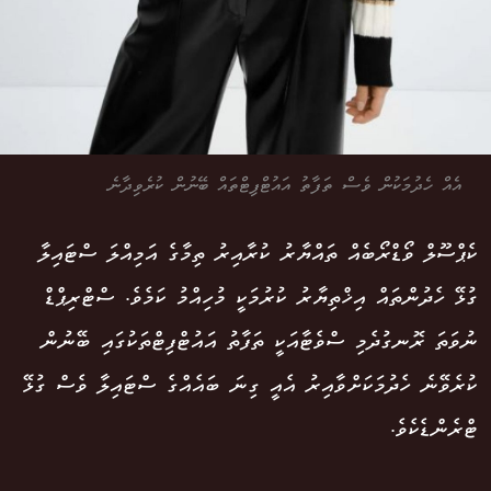
އެއް ހެދުމަކުން ވެސް ތަފާތު އައުޓްފިޓްތައް ބޭނުން ކުރެވިދާނެ
ކެޕްސޫލް ވޯޑްރޯބެއް ތައްޔާރު ކުރާއިރު ތިމާގެ އަމިއްލަ ސްޓައިލާ
ގުޅޭ ހެދުންތައް އިޚްތިޔާރު ކުރުމަކީ މުހިއްމު ކަމެވެ. ސްޓްރިޕްޑް
ނުވަތަ ރޮނގުދެމި ސްވެޓާއަކީ ތަފާތު އައުޓްފިޓްތަކުގައި ބޭނުން
ކުރެވޭނެ ހެދުމަކަށްވާއިރު އެއީ ގިނަ ބައެއްގެ ސްޓައިލާ ވެސް ގުޅޭ
ޓްރެންޑެކެވެ.