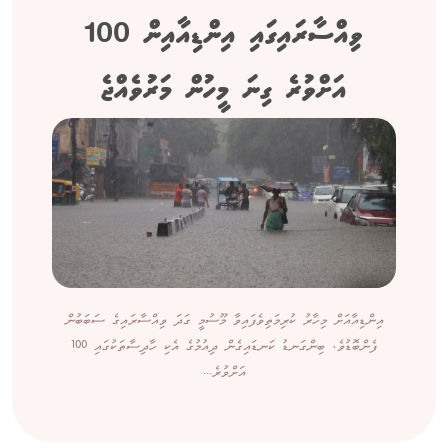
ވިއްސާރައިގައި އިންޑިއާއިން 100
އަށްވުރެ ގިނަ މީހުން މަރުވެއްޖެ
އިންޑިއާއަށް މިހާރު ކުރިމަތިވެފައިވާ މޫސުމީ ގަދަ ވިއްސާރައިގެ ސަބަބުން
ފެންބޮޑުވެ، ބިންގަނޑު ކަނޑައިގެން ދިއުމުގެ އެކި ހާދިސާތަކުގައި 100
އަށްވުރެ...