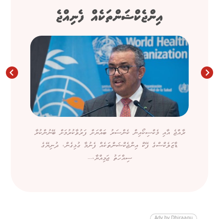
އިންޖެކްޝަންތަކެއް ފެނިއްޖެ
ރާއްޖެ އާއި މެކްސިކޯއިން ކެންސަރު ބައްޔަށް ފަރުވާކުރުމަށް ބޭނުންކުރާ
ޑާޒަލެކްސްގެ ފޭކް އިންޖެކްޝަންތަކެއް ފެނުމާ ގުޅިގެން، ދުނިޔޭގެ
ސިއްހަތު ޖަމިއްޔާ،...
Adv by Dhiraagu