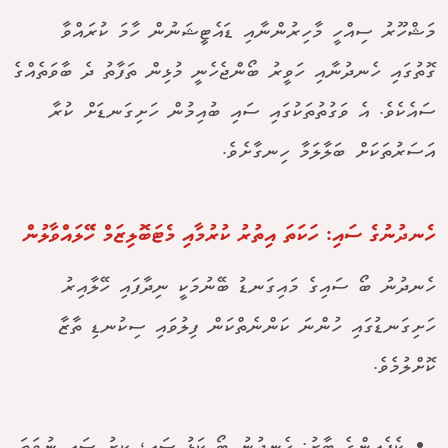
މަޝްހޫރު ސިއްހީ މާހިރުންނާއި ޑައެޓީޝަނުން ހާމަ ކުރައްވާ
ގޮތުގައި ހެނދުނާއި ހަވީރު ބޯންޖެހެނީ މުޅިން ތަފާތު ދެ ބާވަތެއްގެ
ސައެކެވެ. އެ ވަގުތުތަކުގައި ސައި ބުއިމުން ހަށިގަނޑަށް ކުރާ
އަސަރުތަކަށް ބަލާލަމާ ހިނގާށެވެ.
ހެނދުނުގެ ސައި: ހަކަތަ އިތުރު ކުރުމާއި މެޓަބޮލިޒަމް ހޭލައްވާލުން
ހެނދުނު ބޯ ސައިގެ މައިގަނޑު ބޭނުމަކީ ނިދާފައި ހޭލާއިރު
ހަށިގަނޑުގައި ހުންނަ ކަންނެތްކަން ފިލުވައި ސިކުނޑި ތާޒާ
ކޮށްލުމެވެ.
ކެފެއިންގެ ބާރު: ހެނދުނު ބޯ ކަޅު ސައި، ކިރު ސައި ނުވަތަ