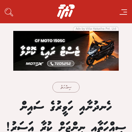
Adv by Villa Hakatha Pvt. Ltd
ސިއްހަތު
ހެނދުނާއި ހަވީރުގެ ސައިން
ސިއްހަތާއި ނިންޖަށް ކުރާ އަސަރު!