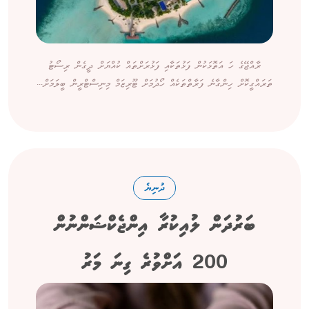
ރާއްޖޭގެ ހަ އަތޮޅަކުން ފަޅުތަކާއި ފަޅުރަށްތައް ކުއްޔަށް ދީގެން ރިސޯޓު
ތަރައްގީކޮށް ހިންގާނެ ފަރާތްތަކެއް ހޯދުމަށް ޓޫރިޒަމް މިނިސްޓްރީން ބީލަމަށް...
ދުނިޔެ
ބަރުދަން ލުއިކުރާ އިންޖެކްޝަންނުން
200 އަށްވުރެ ގިނަ މަރު