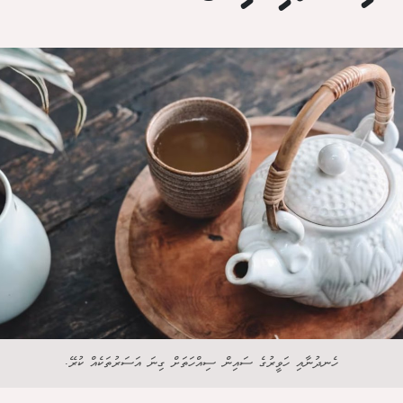
ހެނދުނާއި ހަވީރުގެ ސައިން ސިއްހަތަށް ގިނަ އަސަރުތަކެއް ކުރޭ.