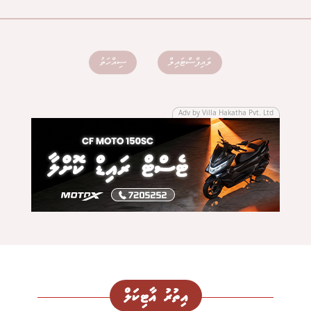
ލައިފްސްޓައިލް
ސިއްހަތު
Adv by Villa Hakatha Pvt. Ltd
އިތުރު އާޓިކަލް