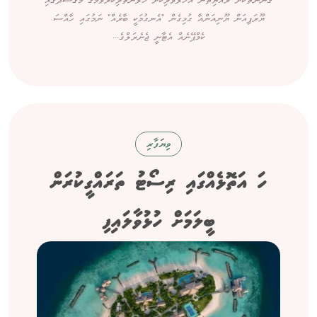
ގާނޫނުތަކަށް ރައްޔިތުން އަހުލުވެރިކޮށް ހޭލުންތެރިކުރުވުމުގެ މަގުސަދުގައި
ޔޫރަޕިއަން ޔޫނިއަންއާ ގުޅިގެން "އެނގުމަކީ ބާރެއް" ނަމުގައި ހާއްސަ
ކެމްޕޭނެއް އެޓާނީ ޖެނެރަލްގެ...
ވިޔަފާރި
ހަ އަތޮޅެއްގައި ރިސޯޓު ތަރައްގީކުރަން
ބީލަމަށް ހުޅުވާލައިފި