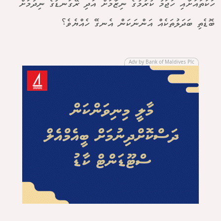
ހަކަތައަށާއި ހަޖަމު ކުރުމުގެ ނިޒާމަށް އަދި ރޭގަނޑުގެ ނިދުމަށް
ބޮޑެތި ބަދަލުތަކެއް އަންނަކަން އެނގޭ ހެއްޔެވެ؟
Adv by Bank of Maldives Plc