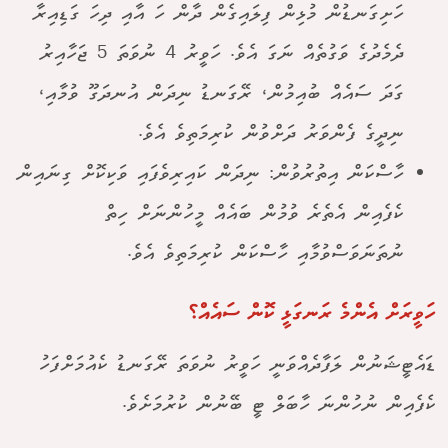
ހަށިގަނޑުން މުޅިން ފިލައިގެން ދާން ހަ އާއި ދިހަ ގަޑިއިރާ
ދެމެދުގެ ވަގުތެއް ނަގަ އެވެ. ހަވީރު 4 ނުވަތަ 5 ޖަހާއިރު
ގަދަ ސައެއް ބުއިމުން، ރޭގަނޑު ނިދަން އުނދަގޫ ވުމާއި،
ނިދީގެ ފެންވަރު ދަށްވުން ކުރިމަތިވެ އެވެ.
ހާސްކަން އިތުރުވުން: ނިދަން ކައިރިވެފައި ވަކިކޮށް ގިނައިން
ކެފެއިން އެތެރެ ވުމުން ބައެއް މީހުންނަށް ހިތް
ނުތަނަވަސްވުމާއި ހާސްކަން ކުރިމަތިވެ އެވެ.
ހަވީރަށް އެންމެ ރަނގަޅީ ކޮން ސައެއް؟
ޑައެޓީޝަނުން ލަފާދެއްވަނީ ހަވީރު ނުވަތަ ރޭގަނޑު ކެއުމަށްފަހު
ކެފެއިން ނުހުންނަ ހާބަލް ޓީ ބޭނުން ކުރުމަށެވެ.