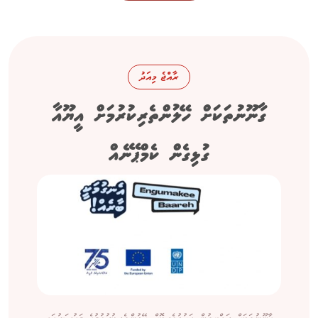
ރާއްޖެ މިއަދު
ގާނޫނުތަކަށް ހޭލުންތެރިކުރުމަށް އީޔޫއާ
ގުޅިގެން ކެމްޕޭނެއް