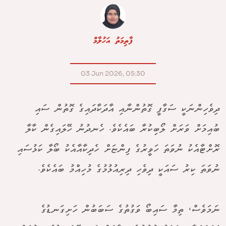
ފާތިމަތު އަހުލާމް
03 Jun 2026, 05:30
ދިވެހިންނަކީ ސަގާފީ ގޮތުންނާއި އާދަކާދައިގެ ގޮތުން ސައި
ބުއިމަށް ވަރަށް ލޯބިކުރާ ބައެކެވެ. ހެނދުނު ހޭލައިގެން ކާލާ
ރޮށްޓާއެކު ނުވަތަ ހަވީރުގެ ފިންޏަށް ހެދިކާއާއެކު ބޯލާ ކަޅުސައި
ނުވަތަ ކިރު ސައަކީ ދިވެހި ދިރިއުޅުމުގެ މުހިއްމު ބައެކެވެ.
ނަމަވެސް، ތިމާ ސައިބޯ ވަގުތުގެ ސަބަބުން ހަށިގަނޑުގެ