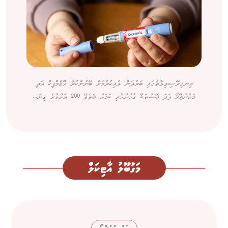
އިނގިރޭސިވިލާތުގައި ބަރުދަން ލުއިކުރުމަށް ބޭނުންކުރާ އޮޒެމްޕިކް އަދި
މައުންޖާރޯ ފަދަ ބޭސްތަކާ ގުޅުންހުރި ކަމަށް ބެލެވޭ 200 އަށްވުރެ ގިނަ...
މަގުބޫލު އާޓިކަލް