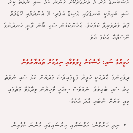
ހުސްބަނޑާ ހުރެ މާ ވަރުގަދަކޮށް ހުންނަ ކަޅު ސައި ނުވަތަ ކިރު
ސައި ބުއިމަކީ ބަނޑުގައި އެސިޑް އުފެދި، މޭ އެންދުމާއި ހޮޑުލަވާ
ގޮތް މެދުވެރިވާ ކަމެކެވެ. އެހެންކަމުން ސައި ބޯން ވާނީ ހެނދުނުގެ
ނާސްތާއާ އެކުގަ އެވެ.
ހަވީރުގެ ސައި: ހާސްކަން ފިލުވުމާއި ނިދުމަށް ތައްޔާރުވުން
ދިވެހިންގެ އާދައަކީ ހަވީރު ގަޑީގައިވެސް ގަދަޔަށް ކަޅު ސައި ނުވަތަ
ކިރު ސައި ބުއިމެވެ. ނަމަވެސް ސިއްހީ މާހިރުން ވިދާޅުވާ ގޮތުގައި
މިއީ ވަރަށް ނުބައި އާދަ އެކެވެ.
ނިދި މަރުވުން: ކަޅުސަޔާއި ކިރުސައިގައި ހުންނަ ކެފެއިން