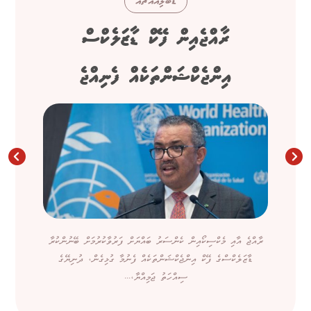
ޑަބްލިއުއެޗްއޯ
ރާއްޖެއިން ފޭކް ޑާޒަލެކްސް
އިންޖެކްޝަންތަކެއް ފެނިއްޖެ
ރާއްޖެ އާއި މެކްސިކޯއިން ކެންސަރު ބައްޔަށް ފަރުވާކުރުމަށް ބޭނުންކުރާ
ޑާޒަލެކްސްގެ ފޭކް އިންޖެކްޝަންތަކެއް ފެނުމާ ގުޅިގެން، ދުނިޔޭގެ
ސިއްހަތު ޖަމިއްޔާ،...