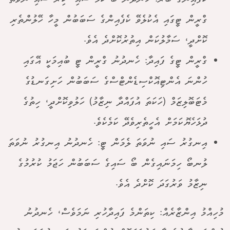
ގްރީން ޓީގައި އެކުލެވޭ ކެފެއިންގެ ސަބަބުން މީހާ ހޭލުންތެރި
ކޮށްދީ، ސަމާލުކަން އިތުރުކޮށްދެ އެވެ.
ގްރީން ޓީގެ ފައިދާ: ހެނދުނު ގްރީން ޓީ ބުއިމަކީ އޭގައި
ހުންނަ އެންޓިއޮކްސިޑެންޓްސްގެ ސަބަބުން ހަށިގަނޑުގެ
މެޓަބޮލިޒަމް (ހަކަތަ އުފައްދާ ނިޒާމު) ހަލުވިކޮށްދީ، ހިތުގެ
ދުޅަހެޔޮކަމަށް އެހީތެރިވެދޭ ކަމެކެވެ.
އިނގުރު ސައި ނުވަތަ ލެމަން ޓީ: ހެނދުނު އިނގުރު ނުވަތަ
ލުނބޯ ހިމަނައިގެން ބޯ ސައިގެ ސަބަބުން ހަޖަމު ކުރުމުގެ
ނިޒާމު ވަރުގަދަ ކޮށްދެ އެވެ.
މުހިއްމު އިންޒާރެއް: ކިތަންމެ ފައިދާހުރި ނަމަވެސް، ހެނދުނު