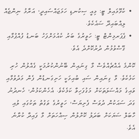
ކެމޮމައިލް ޓީ: މިއީ ސިކުނޑި ހަމަޖައްސައިދީ، އަރާމު ނިންޖެއް
ލިއްބައިދޭ ސައެކެވެ.
ޕެޕަރމިންޓް ޓީ: ހަވީރުގެ ބަރު ކެއުމަށްފަހު ބަނޑު ފުއްޕުމާއި
ގޭސްވުމުން ދުރުކޮށްދެ އެވެ.
ކޮންމެ އެއްޗެއްވެސް މާ ގިނައިން ބޭނުންކުރުމަކީ ގެއްލުން ހުރި
ކަމެކެވެ. މާ ގިނައިން ސައި ބުއިމަކީ ހަށިގަނޑުން ފެން މަދުވުމާއި
ވައިގެ މައްސަލަތަކަށް މަގުފަހިވާ ކަމެކެވެ. އެހެންކަމުން، ހެނދުނު
ގަދަ ސައަކުން ދުވަސް ފެށިޔަސް، ހަވީރުގެ ވަގުތު ތަކުގައި ލުއި
ހާބަލް ސަޔަކަށް ބަދަލު ކޮށްލުން ސިއްހަތަށް މާ ފައިދާ ކުރާނެ
އެވެ.