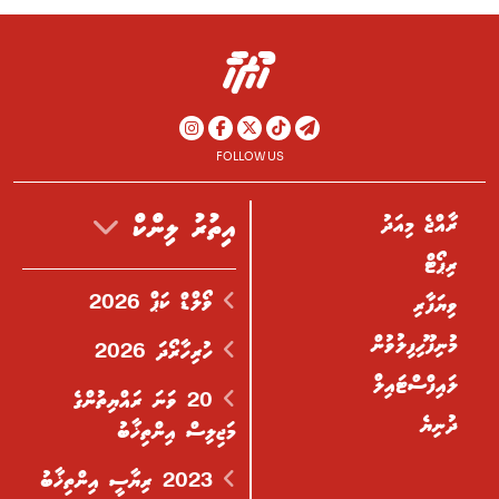
FOLLOW US
ރާއްޖެ މިއަދު
އިތުރު ލިންކް
ރިޕޯޓް
ވޯލްޑް ކަޕް 2026
ވިޔަފާރި
މުނިފޫހިފިލުވުން
ހުރިހާރޯދަ 2026
ލައިފްސްޓައިލް
20 ވަނަ ރައްޔިތުންގެ
ދުނިޔެ
މަޖިލިސް އިންތިޚާބު
2023 ރިޔާސީ އިންތިޚާބު