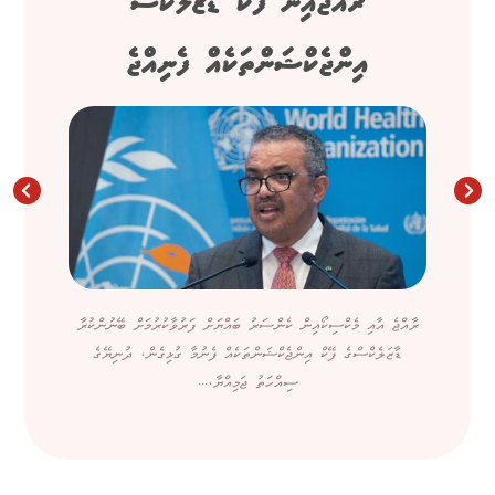
ރާއްޖެއިން ފޭކް ޑާޒަލެކްސް
އިންޖެކްޝަންތަކެއް ފެނިއްޖެ
ރާއްޖެ އާއި މެކްސިކޯއިން ކެންސަރު ބައްޔަށް ފަރުވާކުރުމަށް ބޭނުންކުރާ
ޑާޒަލެކްސްގެ ފޭކް އިންޖެކްޝަންތަކެއް ފެނުމާ ގުޅިގެން، ދުނިޔޭގެ
ސިއްހަތު ޖަމިއްޔާ،...