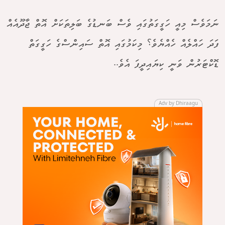
ނަމަވެސް މިއީ ހަގީގަތުގައި ވެސް ބަނޑުގެ ބަލިތަކަށް އޮތް ޖާދޫއެއް
ފަދަ ހައްލެއް ހެއްޔެވެ؟ މިކަމުގައި އޮތް ސައިންސްގެ ހަގީގަތް
ޑޮކްޓަރުން ވަނީ ކިޔައިދީފަ އެވެ..
Adv by Dhiraagu