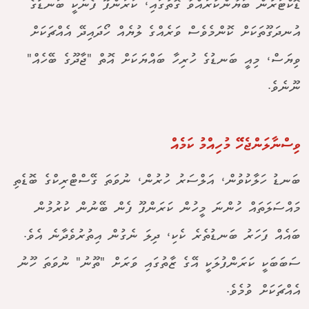
ޑޮކްޓަރުން ބަޔާންކުރައްވާ ގޮތުގައި، ކަރަންފޫ ފެނަކީ ބަނޑުގެ
އުނދަގޫތަކަށް ކޮންމެވެސް ވަރެއްގެ ލުޔެއް ހޯދައިދޭ އެއްޗަކަށް
ވިޔަސް، މިއީ ބަނޑުގެ ހުރިހާ ބައްޔަކަށް އޮތް "ޖާދޫގެ ބޭހެއް"
ނޫނެވެ.
ވިސްނާލަންޖެހޭ މުހިއްމު ކަމެއް
ބަނޑު ހަލާކުވުން، އަލްސަރު ހުރުން، ނުވަތަ ގޭސްޓްރިކްގެ ބޮޑެތި
މައްސަލަތައް ހުންނަ މީހުން ކަރަންފޫ ފެން ބޭނުން ކުރުމުން
ބައެއް ފަހަރު ބަނޑުތެރެ ކެކި، ދިލަ ނެގުން އިތުރުވެދާނެ އެވެ.
ސަބަބަކީ ކަރަންފުލަކީ އޭގެ ޒާތުގައި ވަރަށް "ތޫނު" ނުވަތަ ހޫނު
އެއްޗަކަށް ވުމެވެ.