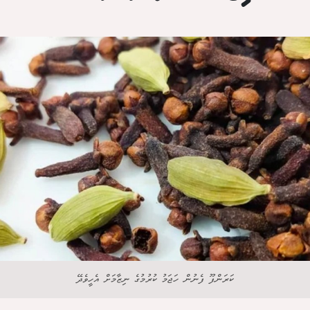
ކަރަންފޫ ފެނުން ހަޖަމު ކުރުމުގެ ނިޒާމަށް އެހީވެދޭ