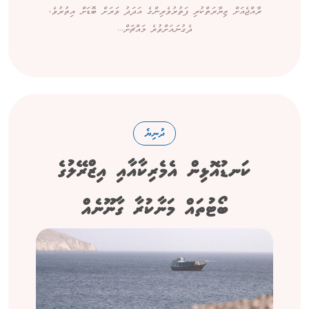
ރާއްޖެއަށް ޒިޔާރަތްކުރި ފަތުރުވެރިންގެ އަދަދު ވަރަށް ބޮޑަށް އިތުރުވެ،
ދެގުނައަށްވުރެ މައްޗަށް...
ދުނިޔެ
ކަނޑުއޮޅިން އެމެރިކާއާއި އިޒްރޭލުގެ
ބޯޓުތައް މަނާކުރާ ގާނޫނެއް