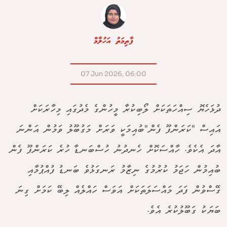
ފާތިމަތު އަހުލާމް
07 Jun 2026, 06:00
ދުޅަހެޔޮ ސިއްހަތަކަށް ލޯބިކުރާ މީހުންގެ މެދުގައި މިހާރަކަށް
އައިސް "ކަރަންފޫ ފެން"ބުއިމަކީ ވަރަށް މަގުބޫލު ވަމުން އަންނަ
އާދަ އެކެވެ. ހާއްސަކޮށް ހެނދުނު ހުސްބަނޑާ ހުރެ ކަރަންފޫ ފެން
ބުއިމުން ހަޖަމު ކުރުމުގެ ނިޒާމު ރަނގަޅުވެ ބަނޑު ފުއްޕުމާއި
ގޭސްވުން ފަދަ މައްސަލަތަކަށް އަވަސް ހައްލެއް ލިބޭ ކަމަށް ގިނަ
ބަޔަކު ގަބޫލުކުރެ އެވެ.