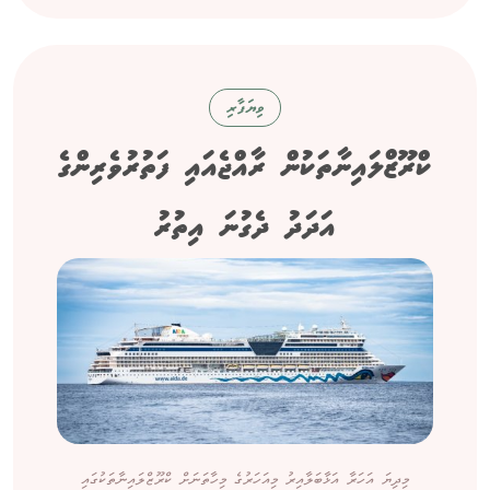
ވިޔަފާރި
ކްރޫޒްލައިނާތަކުން ރާއްޖެއައި ފަތުރުވެރިންގެ
އަދަދު ދެގުނަ އިތުރު
މިދިޔަ އަހަރާ އަޅާބަލާއިރު މިއަހަރުގެ މިހާތަނަށް ކްރޫޒްލައިނާތަކުގައި