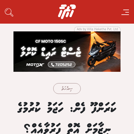
Adv by Villa Hakatha Pvt. Ltd
ސިއްހަތު
ކަރަންފޫ ފެން: ހަޖަމު ކުރުމުގެ
ނިޒާމަށް އޮތް ފަރުވާއެއް؟