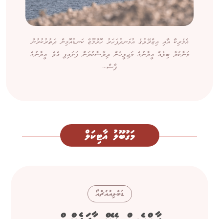
އެމެރިކާ އާއި އިޒްރޭލުގެ އުޅަނދުފަހަރު ހޮރްމޫޒް ކަނޑުއޮޅިން ދަތުރުކުރުން
މަނާކުރާ ބިލެއް އީރާނުގެ މަޖިލީހުން ދިރާސާކުރަން ފަށައިފި އެވެ. އީރާނުގެ
ފާސް...
މަގުބޫލު އާޓިކަލް
ޑަބްލިއުއެޗްއޯ