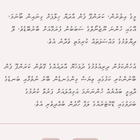
މީގެ އިތުރުން، ކަރަންފޫ ފެން އާދަޔާ ހިލާފަށް ގިނައިން ބޯނަމަ،
އޭގައި ހުންނަ ޔޫޖެނޯލްގެ ސަބަބުން ފުރަމޭއަށް ބާރުބޮޑުވެ، ލޭ
ދިޔާވުމުގެ މައްސަލަތައް ކުރިމަތި ވެދާނެ އެވެ.
އެހެންކަމުން ދިރިއުޅުމުގެ ދުޅަހެޔޮ އާދައެއްގެ ގޮތުން ކަރަންފޫ ފެން
ބޭނުންކުރި ކަމުގައި ވިޔަސް މިންގަނޑުން ބޭރު ނުވުމާއި ބަނޑުގެ
ދާއިމީ ބައްޔެއް ހުންނަނަމަ އަމިއްލައަށް ފަރުވާ ކުރުމުގެ
ބަދަލުގައި ޑޮކްޓަރެއްގެ ލަފާ ހޯދުން ބުއްދިވެރި އެވެ.