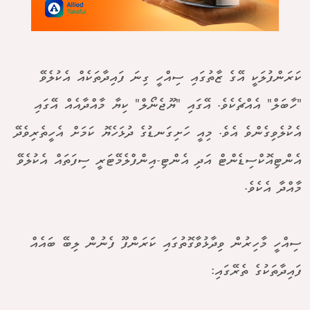
ކަރަންފުލަކީ އޭގެ ޒާތުގައި ސިއްހީ ގިނަ ފައިދާތަކެއް އެކުލެވޭ
"ހާބަލް" އެއްޗެކެވެ. އޭގައި "ޔޫޖެނޯލް" ކިޔާ މާއްދާއެއް އޭގައި
އެކުލެވިގެންވެ އެވެ. މިއީ ހަށިގަނޑުގެ ދުޅަހެޔޮ ކަމަށް އެހީތެރިވެދޭ
އެންޓިއޮކްސިޑެންޓް އަދި އެންޓި-އިންފްލެމޭޓަރީ ސިފަތައް އެކުލެވޭ
މާއްދާ އެކެވެ.
ސިއްހީ މާހިރުން ވިދާޅުވާގޮތުގައި ކަރަންފޫ ފެނުން ލިބޭ ބައެއް
ފައިދާތަކުގެ ތެރޭގައި: