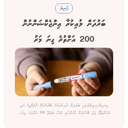
ދުނިޔެ
ބަރުދަން ލުއިކުރާ އިންޖެކްޝަންނުން
200 އަށްވުރެ ގިނަ މަރު
އިނގިރޭސިވިލާތުގައި ބަރުދަން ލުއިކުރުމަށް ބޭނުންކުރާ އޮޒެމްޕިކް އަދި
މައުންޖާރޯ ފަދަ ބޭސްތަކާ ގުޅުންހުރި ކަމަށް ބެލެވޭ 200 އަށްވުރެ ގިނަ...