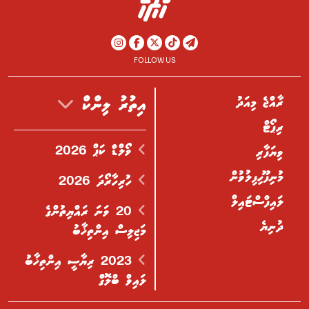
FOLLOW US
ރާއްޖެ މިއަދު
އިތުރު ލިންކް
ރިޕޯޓް
ވޯލްޑް ކަޕް 2026
ވިޔަފާރި
މުނިފޫހިފިލުވުން
ހުރިހާރޯދަ 2026
ލައިފްސްޓައިލް
20 ވަނަ ރައްޔިތުންގެ
ދުނިޔެ
މަޖިލިސް އިންތިޚާބު
2023 ރިޔާސީ އިންތިޚާބު
ލައިވް ބްލޮގް