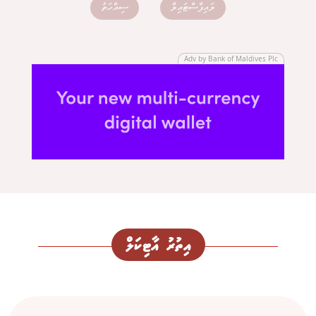
ލައިފްސްޓައިލް
ސިއްހަތު
Adv by Bank of Maldives Plc
އިތުރު އާޓިކަލް