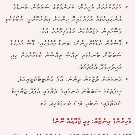
ހަޖަމުކުރުމަށް އެހީވުން: ކަރަންފުލުގެ ސަބަބުން ބަނޑުގެ
އެންޒައިމްތައް އުފައްދައިދޭ މިންވަރު އިތުރުކޮށްދީ، ކާބޯތަކެތި
ފަސޭހައިން ހަޖަމުވުމަށް މަގުފަހިކޮށްދެ އެވެ.
ގޭސްވުން ކުޑަކޮށްދިނުން: ބަނޑު ފުއްޕުމާއި، ގޭސް ހެދުމުގެ
ސަބަބުން ބަނޑުގައި ރިއްސާ ރިއްސުން ކުޑަކުރުމަށް މިއީ
އެހީތެރިވެދޭ އެއްޗެކެވެ.
އަނގަޔަށް ތާޒާކަން ދިނުން: އޭގެ އެންޓިބެކްޓީރިއަލް
ސިފަތަކުގެ ސަބަބުން އަނގައިގެ ތެރޭގައި އުފެދޭ ޖަރާސީމު
ނައްތާލައި، ނުބައި ވަސް ކަނޑުވައިދެ އެވެ.
މާހިރުންގެ އިންޒާރު: މިއީ ޖާދޫއެއް ނޫން!