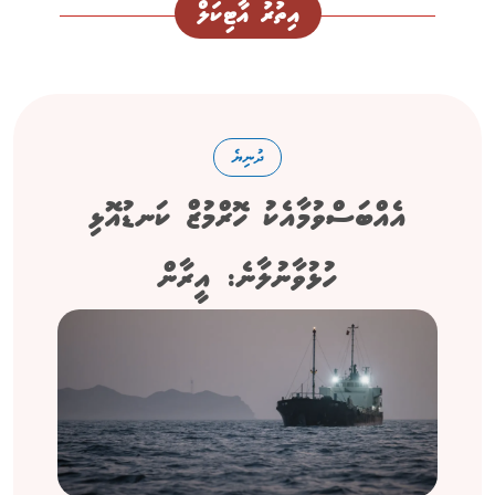
އިތުރު އާޓިކަލް
ދުނިޔެ
އެއްބަސްވުމާއެކު ހޮރްމުޒް ކަނޑުއޮޅި
ހުޅުވާނުލާނެ: އީރާން