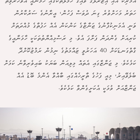
އެމެރިކާ އާއި އިޒްރޭލުގެ ވައިގެ ހަމަލާތަކުގައި ހާމަނާއީ އަވަހާރަވިތާ
ހަތަރު މަހަށްވުރެ ގިނަ ދުވަސް ފަހުން، އީރާނުގެ ސަރުކާރުން
ވަނީ އެމަނިކުފާނުގެ ޖަނާޒާގެ ކަންކަން އެއް ހަފުތާގެ މުއްދަތަށް
ކުރިއަށް ގެންދަން ފަށާފަ އެވެ. މި ރަސްމިއްޔާތުތަކަކީ ހާމަނާއީގެ
ގާތްގަނޑަކަށް 40 އަހަރުވީ ޒައާމަތުގެ ނިމުން ރަމްޒުކޮށްދޭ
ކަމެކެވެ. މި ޖަނާޒާގައި އެތައް މިލިއަން ބަޔަކު ބައިވެރިވާނެ ކަމަށް
ބެލެވޭއިރު، މިއީ ފަހުގެ ތާރީހެއްގައި ބާއްވާ އެންމެ ބޮޑު އެއް
ޖަނާޒާއަށް ވުމަކީ އެކަށީގެންވާ ކަމެކެވެ.