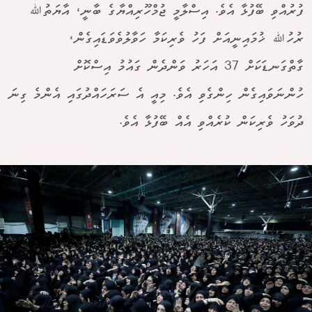
ފުރުއްވި ބޭފުޅާ އެވެ. އިސްލާމީ ޖުމްހޫރިއްޔާގެ ބާނީ، އާޔަތުﷲ
ރުހުﷲ ޚުމައިނީއަށް ފަހު ވެރިކަމާ ހަވާލުވެވަޑައިގެން،
ގާތްގަނޑަކަށް 37 އަހަރު ވަންދެން ގައުމު އިސްކޮށް
ހުންނަވައިގެން ހިންގެވި އެވެ. މިއީ އެ ސަރަހައްދުގައި އެންމެ ގިނަ
ދުވަހު ވެރިކަން ކުރެއްވި އެއް ބޭފުޅާ އެވެ.