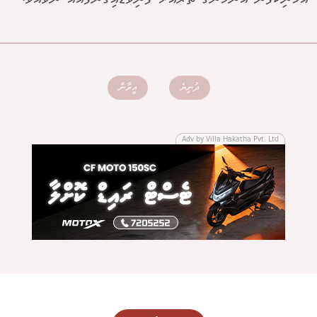
ދުނިޔެ
އީރާން
Adv by Villa Hakatha Pvt. Ltd