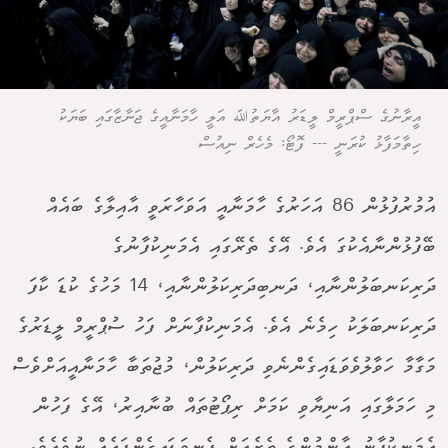
އީރާނުގެ ސްޕްރީމް ލީޑަރު އާޔަތުﷲ އަލީ ހާމަނާއީގެ ޖަނާޒާގައި ބަޔަކު
ހިތާމަފާޅު ކުރަނީ --- ފޮޓޯ: މެހެރް ނިއުސް
އުމުރުފުޅުން 86 އަހަރުގެ ހާމަނާއީ އަވަހާރަވީ އާއިލާގެ ބައެއް
ބޭފުޅުންނާއެކުގަ އެވެ. އޭގެ ތެރޭގައި އެމަނިކުފާނުގެ
ދަރިކަނބަލުންނާއި، ދަނބިދަރިކަލުންނާއި، 14 މަހުގެ ކުޑަ ކާފަ
ދަރިކަނބަލަކު ހިމެނެ އެވެ. އެމަނިކުފާނަށް ފަހު ސުޕްރީމް ލީޑަރުގެ
މަގާމާ ހަވާލުވެވަޑައިގެންނެވި ދަރިކަލުން، މުޖުތަބާ ހާމަނާއީއަށްވެސް
މި ހަމަލާގައި އަނިޔާވި ކަމަށް ރިޕޯޓުތައް ބުނާއިރު، އޭގެ ފަހުން
އެމަނިކުފާނު އާންމުންގެ ތެރެއަށް ފެނިވަޑައިގެންފައެއް ނުވެއެވެ.