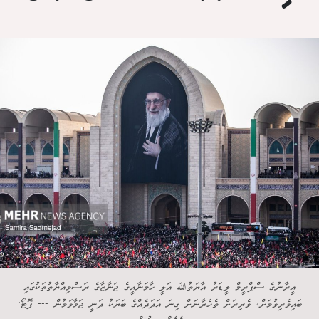
އީރާނުގެ ސްޕްރީމް ލީޑަރު އާޔަތުﷲ އަލީ ހާމަނާއީގެ ޖަނާޒާގެ ރަސްމިއްޔާތުތަކުގައި
ބައިވެރިވުމަށް، ވެރިރަށް ތެހެރާނަށް ގިނަ އަދަދެއްގެ ބަޔަކު ދަނީ ޖަމާވަމުން --- ފޮޓޯ: