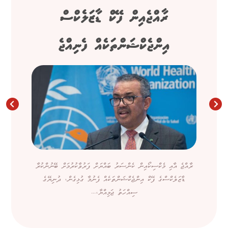
ރާއްޖެއިން ފޭކް ޑާޒަލެކްސް
އިންޖެކްޝަންތަކެއް ފެނިއްޖެ
ރާއްޖެ އާއި މެކްސިކޯއިން ކެންސަރު ބައްޔަށް ފަރުވާކުރުމަށް ބޭނުންކުރާ
ޑާޒަލެކްސްގެ ފޭކް އިންޖެކްޝަންތަކެއް ފެނުމާ ގުޅިގެން، ދުނިޔޭގެ
ސިއްހަތު ޖަމިއްޔާ،...