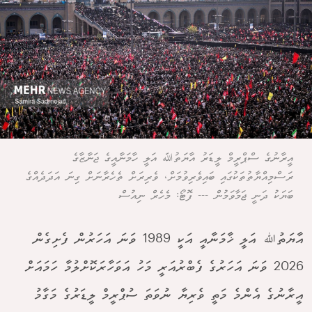
އީރާނުގެ ސްޕްރީމް ލީޑަރު އާޔަތުﷲ އަލީ ހާމަނާއީގެ ޖަނާޒާގެ
ރަސްމިއްޔާތުތަކުގައި ބައިވެރިވުމަށް، ވެރިރަށް ތެހެރާނަށް ގިނަ އަދަދެއްގެ
ބަޔަކު ދަނީ ޖަމާވަމުން --- ފޮޓޯ: މެހެރް ނިއުސް
އާޔަތުﷲ އަލީ ޚާމަނާއީ އަކީ 1989 ވަނަ އަހަރުން ފެށިގެން
2026 ވަނަ އަހަރުގެ ފެބްރުއަރީ މަހު އަވަހާރަކޮށްލުމާ ހަމައަށް
އީރާނުގެ އެންމެ މަތީ ވެރިޔާ ނުވަތަ ސުޕްރީމް ލީޑަރުގެ މަގާމު