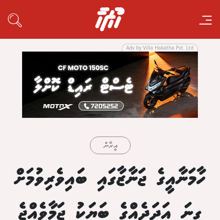
Adv by Villa Hakatha Pvt. Ltd
އީރާން
ހާމަނާއީގެ ޖަނާޒާގައި ބައިވެރިވުމަށް
ގިނަ އަދަދެއްގެ ބަޔަކު ޖަމާވެއްޖެ