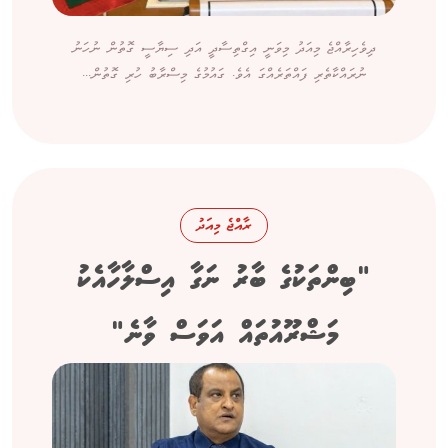
ދިވެހިރާއްޖެ މިއަދު މިވަނީ އިގްތިސާދީ އަދި ސިޔާސީ ގޮތުން ނުހަނު
ނުރައްކާތެރި ފައްތަރެއްގަ އެވެ. ގައުމުގެ މިސްރާބު ހުރި ގޮތުން...
ރާއްޖެ މިއަދު
"ބިންތަކުގެ ބާރު ނަގާ އިސްލާހާއެކު
މަޝްރޫއުތައް އަވަސް ވާނެ"