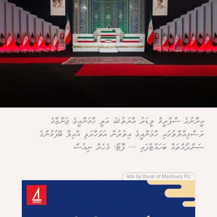
އީރާނުގެ ސްޕްރީމް ލީޑަރު އާޔަތުﷲ އަލީ ހާމަނާއީގެ ޖަނާޒާގެ
ރަސްމިއްޔާތުގައި ހާމަނާއީގެ އިތުރުން އަވަހާރަވި އާއިލާ ބޭފުޅުންގެ
ސަންދޯއްތައް ބަހައްޓާފައި --- ފޮޓޯ: މެހެރް ނިއުސް
Adv by Bank of Maldives Plc