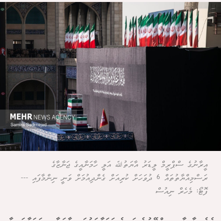
އީރާނުގެ ސްޕްރީމް ލީޑަރު އާޔަތުﷲ އަލީ ހާމަނާއީގެ ޖަނާޒާގެ
ރަސްމިއްޔާތުތައް 6 ދުވަހަށް ކުރިއަށް ގެންދިއުމަށް ވަނީ ނިންމާފައި ---
ފޮޓޯ: މެހެރް ނިއުސް