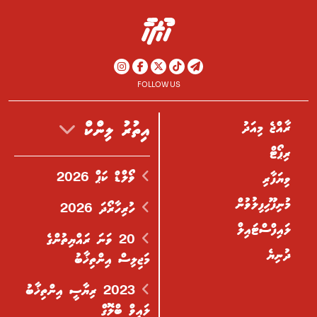
FOLLOW US
ރާއްޖެ މިއަދު
އިތުރު ލިންކް
ރިޕޯޓް
ވޯލްޑް ކަޕް 2026
ވިޔަފާރި
މުނިފޫހިފިލުވުން
ހުރިހާރޯދަ 2026
ލައިފްސްޓައިލް
20 ވަނަ ރައްޔިތުންގެ
ދުނިޔެ
މަޖިލިސް އިންތިޚާބު
2023 ރިޔާސީ އިންތިޚާބު
ލައިވް ބްލޮގް