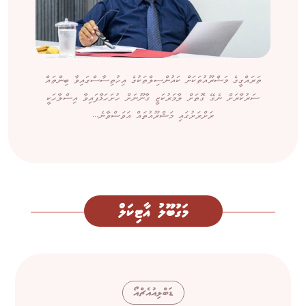
ތަރައްގީގެ މަޝްރޫއުތަކަށް ކައުންސިލްތަކުގެ އިހުތިސާސްގައިވާ ބިންތައް
ސަރުކާރަށް ނެގޭ ގޮތަށް ލާމަރުކަޒީ ގާނޫނަށް ހުށަހަޅާފައިވާ އިސްލާހަކީ
ރަށްރަށުގައި މަޝްރޫއުތައް އަވަސްވާނެ...
މަގުބޫލު އާޓިކަލް
ޑަބްލިއުއެޗްއޯ