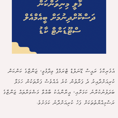
އެމެރިކާގެ ރައީސް ޑޮނަލްޑް ޓްރަމްޕް ވިދާޅުވީ، ޖަނާޒާގެ ކަންކަން
ކުރިއަށްދާއިރު ދެ ފަރާތުން ކުރެ އެއްވެސް ފަރާތަކުން ހަމަލާ
ބަދަލުނުކުރާނެ ކަމަށާއި، އީރާނާއެކު ބާއްވާ މަޝްވަރާތައް ޖަނާޒާގެ
ރަސްމިއްޔާތުތަކަށް ފަހު ކުރިއަށްދާނެ ކަމަށެވެ.