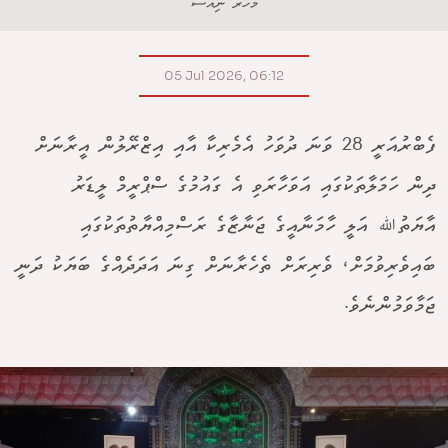
މެހެރް ނިއުސް
05 Jul 2026, 06:12
ފެބްރުއަރީ 28 ވަނަ ދުވަހު އެމެރިކާ އާއި އިޒްރޭލުން އީރާނަށް
ދިން ހަމަލާތަކުގައި އަވަހާރަވި އެ ގައުމުގެ ސްޕްރީމް ލީޑަރު
އާޔަތުﷲ އަލީ ހާމަނާއީގެ ޖަނާޒާގެ ރަސްމިއްޔާތުތަކުގައި
ބައިވެރިވުމަށް، ވެރިރަށް ތެހެރާނަށް ގިނަ އަދަދެއްގެ ބަޔަކު ދަނީ
ޖަމާވަމުންނެވެ.