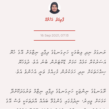
ފާތިމަތު އަހުލާމް
16 Sep 2021, 07:13
ރަނގަޅު ނިދި ލިބުމަކީ ހަށިގަނޑުގެ ދިފާއީ ނިޒާމަށް އޭގެ ހެޔޮ
އަސަރުކުރާ ކަމެއް ކަމަށް ޑޮކްޓަރުން ބުނެ އެވެ. ދުޅަހެޔޮ
ސިއްހަތަކަށް ނިދި ހަމަކުރުން މުހިއްމު ވަނީ އެހެންވެ އެވެ.
ރޭގަނޑުގެ ނިންޖަކީ ހަށިގަނޑުގެ ދިފާއީ ނިޒާމް ވަރުގަދަކޮށްދޭ
ކަމަކަށް ވީއިރު، ނިދުމުގައި ގެންގުޅޭ ބައެއް އާދަތަކަކީ ވެސް އޭގެ