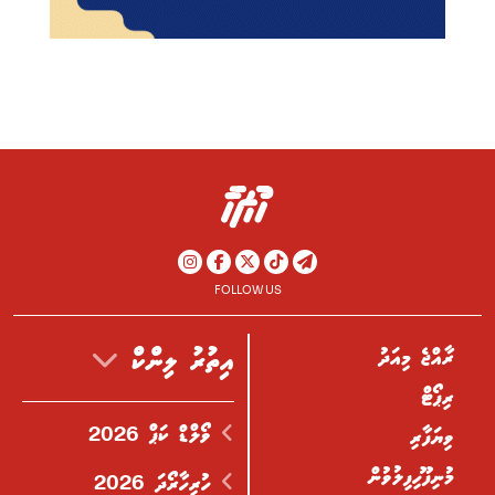
FOLLOW US
ރާއްޖެ މިއަދު
އިތުރު ލިންކް
ރިޕޯޓް
ވޯލްޑް ކަޕް 2026
ވިޔަފާރި
މުނިފޫހިފިލުވުން
ހުރިހާރޯދަ 2026