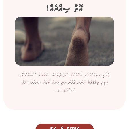
އޮތް ސިއްރެއް!
ޒަމާނީ ދިރިއުޅުމުގައި ގެންގުޅެވޭ އާދަކާދަތަކުގެ ސަބަބުން އަހަރެމެންނާއި
ތަބީއީ ތިމާވެއްޓާ އޮންނަ ގުޅުން ވަނީ ވަރަށް ބޮޑަށް ހީނަރުވެފަ އެވެ.
ކާޑިއޮލޮޖިސްޓް...