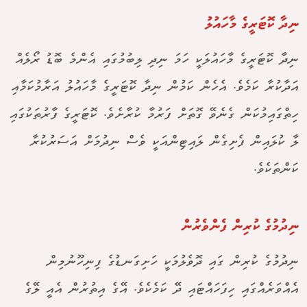
ނިދާ ކޮޓަރީގެ މާހައުލު
ނިދާ ކޮޓަރީގެ މާހައުލަކީ ހަމަ ނިދި ލިބުމުގައި އެންމެ ބޮޑު ރޯލެއް
އަދާކުރާ ކަމެވެ. އެހެން ކަމުން ނިދާ ކޮޓަރީގެ މާހައުލު އަރާމުކަމާއި
ހިތްގައިމުކަން ގެނެވޭ ގޮތަށް ފަރުމާ ކުރާށެވެ. ކޮޓަރީގެ ފާރުތަކުގައި
ލާ ކުލައިން ފެށިގެން ލައިޓިންއަކީ ވެސް ނިދުމަށް އަސަރުކުރާ
ކަންތަކެވެ.
ނިދުމުގެ ކުރިން ފެންވެރުން
ނިދުމުގެ ކުރިން ގައި ދޮވެލުމަކީ ހަށިގަނޑުގެ ފިނިހޫނުމިން
އެއްވަރެއްގައި ހިފަހައްޓައި ދޭ ކަމެކެވެ. އޭގެ އިތުރުން އެއީ ލޭގެ