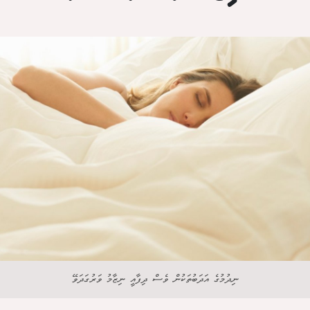
ނިދުމުގެ އަދަބުތަކުން ވެސް ދިފާއީ ނިޒާމު ވަރުގަދަވޭ