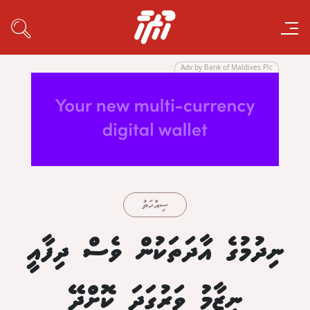
Adv by Bank of Maldives Plc
ސިއްހަތު
ނިދުމުގެ އާދަތަކުން ވެސް ދިފާއީ
ނިޒާމު ވަރުގަދަ ކޮށްދޭ