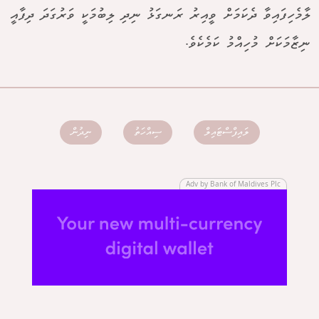
ލާމެހިފައިވާ ދެކަމަށް ވީއިރު ރަނގަޅު ނިދި ލިބުމަކީ ވަރުގަދަ ދިފާއީ
ނިޒާމަކަށް މުހިއްމު ކަމެކެވެ.
ލައިފްސްޓައިލް
ސިއްހަތު
ނިދުން
Adv by Bank of Maldives Plc