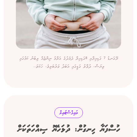
ރޭގަނޑު 7 ގަޑިއިރާއި 8ގަޑިއިރާ ދެމެދުގެ އަރާމު ނިންޖެއް ލިބުނު ކަމުގައި
ވިޔަސް، ދުވާލު ގަޑީގައި އަބަދު ވަރުބަލިވެ، ހަކަތަ...
ލައިފްސްޓައިލް
ހުސްފަޔާ ހިނގުން: ދުޅަހެޔޮ ސިއްހަތަކަށް