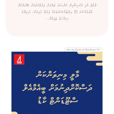
ރާއްޖެ އާއި މެކްސިކޯއިން ކެންސަރު ބައްޔަށް ފަރުވާކުރުމަށް ބޭނުންކުރާ
ޑާޒަލެކްސްގެ ފޭކް އިންޖެކްޝަންތަކެއް ފެނުމާ ގުޅިގެން، ދުނިޔޭގެ
ސިއްހަތު ޖަމިއްޔާ،...
Adv by Bank of Maldives Plc