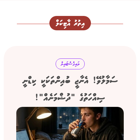
އިތުރު އާޓިކަލް
ލައިފްސްޓައިލް
ސަމާލުވޭ! އެނާޖީ ބުއިންތަކަކީ ކިޑްނީ
ސިއްހަތުގެ "ދުޝްމަނެއް"!