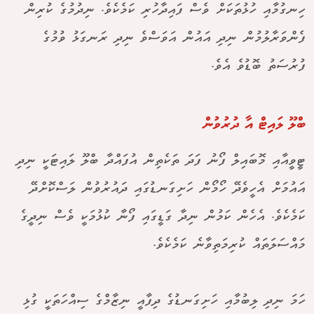
ހިނގުމާއި ހުޅުތަކަށް ވެސް ފައިދާހުރި ކަމެކެވެ. ނިދުމުގެ ކުރިން
ފެންވަރާލުމުން ނިދި އައުން އަވަސްވެ ނިދި ރަނގަޅު ވުމުގެ
ފުރުސަތު ބޮޑުވެ އެވެ.
ބްލޫ ލައިޓް އާ ދުރުވުން
ޓީވީއާއި މޮބައިލް ފޯނު ފަދަ ތަކެތިން އުފައްދާ ބްލޫ ލައިޓަކީ ނިދި
އައުމަށް އެހީވެދޭ ހޯމޯން ހަށިގަނޑުގައި ދައުރުވުން ލަސްކޮށްދޭ
ކަމެކެވެ. އެހެން ކަމުން ނިދާ ގަޑީގައި ފޯނާ ކުޅުމަކީ ވެސް ނިދީގެ
މައްސަލަތައް ކުރިމަތިވާނެ ކަމެކެވެ.
ހަމަ ނިދި ލިބުމާއި ހަށިގަނޑުގެ ދިފާއީ ނިޒާމްގެ ސިއްހަތަކީ ގުޅި