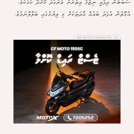
ސަބަބުން ދިފާއީ ނިޒާމް އިތުރަށް ވަރުގަދަ ކޮށްދޭ ކަމެކެވެ.
އެގޮތުން އެފަދަ ބައެއް އާދަތަކަށް މި ލިޔުމުގައި ބަލާލާނަމެވެ.
Adv by Villa Hakatha Pvt. Ltd