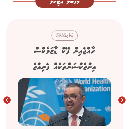
މަގުބޫލު އާޓިކަލް
ޑަބްލިއުއެޗްއޯ
ރާއްޖެއިން ފޭކް ޑާޒަލެކްސް
އިންޖެކްޝަންތަކެއް ފެނިއްޖެ