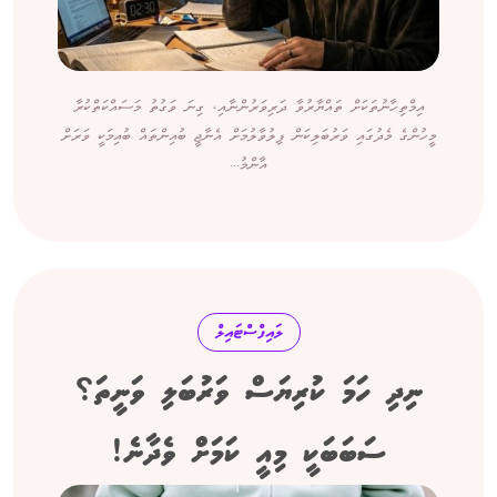
އިމްތިހާނުތަކަށް ތައްޔާރުވާ ދަރިވަރުންނާއި، ގިނަ ވަގުތު މަސައްކަތްކުރާ
މީހުންގެ މެދުގައި ވަރުބަލިކަން ފިލުވާލުމަށް އެނާޖީ ބުއިންތައް ބުއިމަކީ ވަރަށް
އާންމު...
ލައިފްސްޓައިލް
ނިދި ހަމަ ކުރިޔަސް ވަރުބަލި ވަނީތަ؟
ސަބަބަކީ މިއީ ކަމަށް ވެދާނެ!