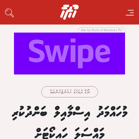
Adv by Bank of Maldives Plc
ޔޯގާ ދުވަހުގެ ހަމަނުޖެހުންތައް
މުހައްމަދު އިސްމާއިލް ބަންދުކުރި
މައްސަލަ ހައިކޯޓަށް