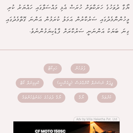
ޔޯގާ ދުވަހުގެ ހަރަކާތަށް ހުރަސް އެޅި މައްސަލާގައި ހައްޔަރު ކުރި
މީހުންނާމެދުގައި ސަރުކާރުން އަމަލު ކުރަމުން އަންނަ ގޮތާމެދުގައި
ގިނަ ބަޔަކު އަންނަނީ ސަރުކާރަށް ފާޑުކިޔަމުންނެވެ.
ފުލުހުން
ހައިކޯޓް
ޕީޕަލް ނެޝަނަލް ކޮންގްރެސް (ޕީއެންސީ)
ކްރިމިނަލް ކޯޓް
ކުށްތައް
ޔޯގާ
ޔޯގާ ދުވަހުގެ ހަމަނުޖެހުންތައް
Adv by Villa Hakatha Pvt. Ltd