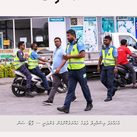
މުހައްމަދު އިސްމާއިލް ދުވަހު ހައްޔަރުކޮށްގެން ގެންދަނީ --- ފޮޓޯ: ސަން