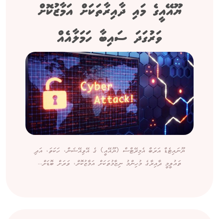
ޔޫއޭއީގެ މައި ދާއިރާތަކަށް އަމާޒުކޮށް
ވަރުގަދަ ސައިބާ ހަމަލާއެއް
ޔޫނައިޓެޑް އަރަބް އެމިރޭޓްސް (ޔޫއޭއީ) ގެ އޭވިއޭޝަން، ހަކަތަ، އަދި
ތައުލީމީ ދާއިރާގެ މުހިންމު ނިޒާމުތަކަށް އަމާޒުކޮށް، ވަރަށް ބޮޑަށް...