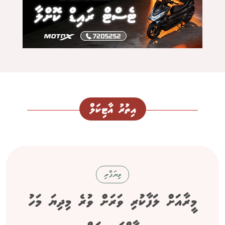
އިތުރު އާޓިކަލް
ވިޔަފާރި
މީރާއަށް ލަފާކުރި ވަރަށް ވުރެ މިދިޔަ މަހު