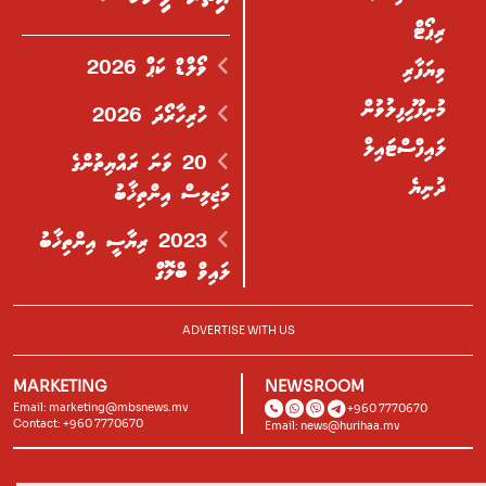
ރިޕޯޓް
ވޯލްޑް ކަޕް 2026
ވިޔަފާރި
މުނިފޫހިފިލުވުން
ހުރިހާރޯދަ 2026
ލައިފްސްޓައިލް
20 ވަނަ ރައްޔިތުންގެ
ދުނިޔެ
މަޖިލިސް އިންތިޚާބު
2023 ރިޔާސީ އިންތިޚާބު
ލައިވް ބްލޮގް
ADVERTISE WITH US
MARKETING
NEWSROOM
Email:
marketing@mbsnews.mv
+960 7770670
Contact: +960 7770670
Email:
news@hurihaa.mv