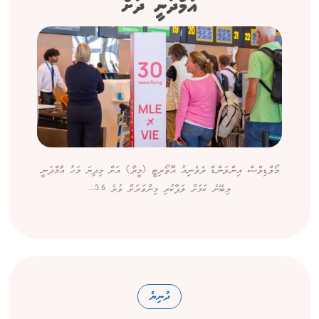
އާމްދަނީ ދަށް
މޯލްޑިވްސް އިންލަންޑް ރެވެނިއު އޮތޯރިޓީ (މީރާ) އަށް މިދިޔަ މަހު އާމްދަނީ
ލިބޭނެ ކަމަށް ލަފާކުރި މިންވަރަށް ވުރެ 3.6...
ދުނިޔެ