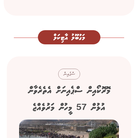
މަގުބޫލު އާޓިކަލް
ސްޕެއިން
މޮރޮކޯއިން ސްޕެއިނަށް އެތެރެވާން
އުޅުން 57 މީހުން މަރުވެއްޖެ