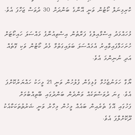
ކްރިމިނަލް ކޯޓުން ވަނީ އޭނާގެ ބަންދަށް 30 ދުވަސް ޖަހާފަ އެވެ.
މުހައްމަދު އިސްމާއިލްގެ ފަރާތުން އިސްތިއުނާފު މައްސަލަ ހައިކޯޓަށް
ހުށަހަޅާފައިވާއިރު އެމައްސަލަ ބަލައިގަތުމާ މެދު ކޯޓުން ވަކި ގޮތެއް
އަދި ނުނިންމަ އެވެ.
ޔޯގާ ހަމަނުޖެހުމާ ގުޅިގެން ފުލުހުން ވަނީ 21 މީހަކު ހައްޔަރުކޮށްފަ
އެވެ. ގިނަ ދުވަސްތަކެއް ވަންދެން ބަންދުގައި ބޭތިއްބުމަށް
ފަހުގައި އޭގެ ތެރެއިން ބައެއް މީހުން މިހާރު ވަނީ ޝަރުތުތަކަކާއެކު
ދޫކޮށްލާފަ އެވެ.