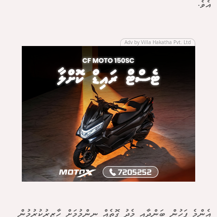
އެވެ.
Adv by Villa Hakatha Pvt. Ltd
އެންމެ ފަހުން ބަންދާއި މެދު ގޮތެއް ނިންމުމަށް ހާޒިރުކުރުމުން