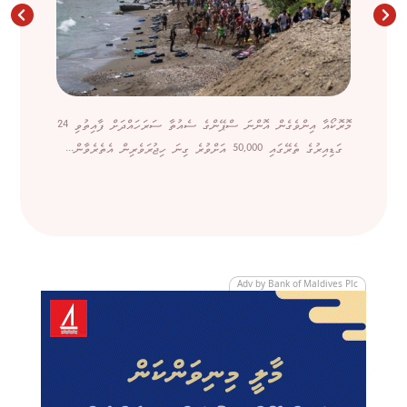
މޮރޮކޯއާ އިންވެގެން އޮންނަ ސްޕޭންގެ ސެއުތާ ސަރަހައްދަށް ފާއިތުވި 24
ގަޑިއިރުގެ ތެރޭގައި 50,000 އަށްވުރެ ގިނަ ހިޖުރަވެރިން އެތެރެވާން...
Adv by Bank of Maldives Plc