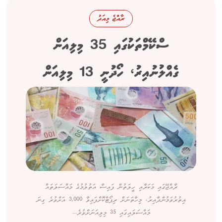
ރާއްޖެ މިއަދު
ސްކޭމްތަކުގައި 35 މިލިއަން
ގެއްލުނުއިރު، ހޯދުނީ 13 މިލިއަން
ރާއްޖޭގައި މަކަރާއި ހީލަތުން ފައިސާ އަތުލުމުގެ މައްސަލަތައް
އިތުރުވަމުންދާއިރު، މިހާތަނަށް ރިޕޯޓްކޮށްފައިވާ 3,000 އަށްވުރެ ގިނަ
މައްސަލައިގައި 35 މިލިއަނަށްވުރެ...