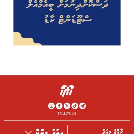
FOLLOW US
ރާއްޖެ މިއަދު
އިތުރު ލިންކް