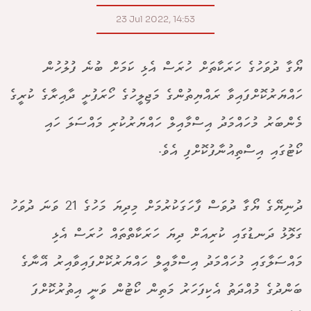
23 Jul 2022, 14:53
ޔޯގާ ދުވަހުގެ ހަރަކާތަށް ހުރަސް އެޅި ކަމަށް ބުނެ ފުލުހުން
ހައްޔަރުކޮށްފައިވާ ރައްޔިތުންގެ މަޖިލީހުގެ ހޯރަފުށީ ދާއިރާގެ ކުރީގެ
މެންބަރު މުހައްމަދު އިސްމާއިލް ހައްޔަރުކުރި މައްސަލަ ހައި
ކޯޓުގައި އިސްތިއުނާފުކޮށްފި އެވެ.
ދުނިޔޭގެ ޔޯގާ ދުވަސް ފާހަގަކުރުމަށް މިދިޔަ މަހުގެ 21 ވަނަ ދުވަހު
ގަލޮޅު ދަނޑުގައި ކުރިއަށް ދިޔަ ހަރަކާތްތައް ހުރަސް އެޅި
މައްސަލާގައި މުހައްމަދު އިސްމާއީލް ހައްޔަރުކޮށްފައިވާއިރު އޭނާގެ
ބަންދުގެ މުއްދަތު އެކިފަހަރު މަތިން ކޯޓުން ވަނީ އިތުރުކޮށްފަ