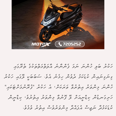
ހަކުރު ބަލި ހުންނަ ނަމަ ފެންނާނެ އާލަތްމަތްތަކުގެ ތެރޭގައި
ގިނަގިނައިން ކުޑަކަމު ދެވުން ހިމެނެ އެވެ. ސަބަަބަކީ ލޭގައި ހަކުރު
ހުންނަ މިންވަރު އިތުރުވާ ވަރަކަށް، އެ ހަކުރު "ފުރޭނުމަށްޓަކައި"
ހަށިގަނޑުން ކިޑްނީއަށް ލޭ ފޮނުވާ މިންވަރު އިތުރުވެ، ކިޑްނީން
ކުޑަކަމުދާ ނަޖިސް އުފައްދާ މިންވަރުވެސް އިތުރު ވުމެވެ.