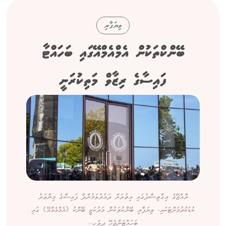
ވިޔަފާރި
ބޭންކްތަކުން އެމްއެމްއޭގައި ބަހައްޓާ
ފައިސާގެ ރިޒާވް މަތިކުރަނީ
ރާއްޖޭގެ އިގްތިސާދުގައި އިތުރަށް ދައުރުވަމުންދާ ފައިސާގެ މިންވަރު
ކުޑަކުރުމަށްޓަކައި، ވިޔަފާރި ބޭންކުތަކުން މަރުކަޒީ ބޭންކު (އެމްއެމްއޭ) ގައި
ބަހައްޓަންޖެހޭ ދިވެހި...