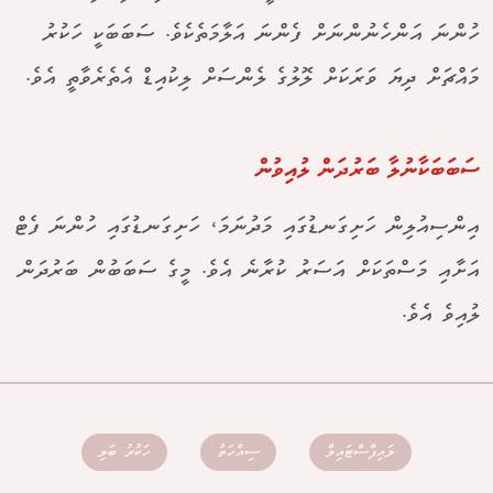
ހުންނަ އަންހެނުންނަށް ފެންނަ އަލާމަތެކެވެ. ސަބަބަކީ ހަކުރު
މައްޗަށް ދިޔަ ވަރަކަށް ލޮލުގެ ލެންސަށް ލިކުއިޑް އެތެރެވާތީ އެވެ.
ސަބަބަކާނުލާ ބަރުދަން ލުއިވުން
އިންސިއުލިން ހަށިގަނޑުގައި މަދުނަމަ، ހަށިގަނޑުގައި ހުންނަ ފެޓް
އަށާއި މަސްތަކަށް އަސަރު ކުރާނެ އެވެ. މީގެ ސަބަބުން ބަރުދަން
ލުއިވެ އެވެ.
ލައިފްސްޓައިލް
ސިއްހަތު
ހަކުރު ބަލި