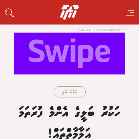
Adv by Bank of Maldives Plc
ހަކުރު ބަލި
ހަކުރު ބަލީގެ އެންމެ ފުރަތަމަ
އަލާމާތްތައް!