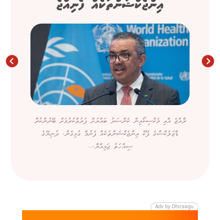
އިންޖެކްޝަންތަކެއް ފެނިއްޖެ
ރާއްޖެ އާއި މެކްސިކޯއިން ކެންސަރު ބައްޔަށް ފަރުވާކުރުމަށް ބޭނުންކުރާ
ޑާޒަލެކްސްގެ ފޭކް އިންޖެކްޝަންތަކެއް ފެނުމާ ގުޅިގެން، ދުނިޔޭގެ
ސިއްހަތު ޖަމިއްޔާ،...
Adv by Dhiraagu