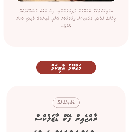
އިމްތިހާނުތަކަށް ތައްޔާރުވާ ދަރިވަރުންނާއި، ގިނަ ވަގުތު މަސައްކަތްކުރާ
މީހުންގެ މެދުގައި ވަރުބަލިކަން ފިލުވާލުމަށް އެނާޖީ ބުއިންތައް ބުއިމަކީ ވަރަށް
އާންމު...
މަގުބޫލު އާޓިކަލް
ޑަބްލިއުއެޗްއޯ
ރާއްޖެއިން ފޭކް ޑާޒަލެކްސް