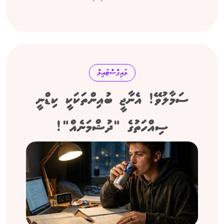
ލައިފްސްޓައިލް
ސަމާލުވޭ! އެނާޖީ ބުއިންތަކަކީ ކިޑްނީ
ސިއްހަތުގެ "ދުޝްމަނެއް"!