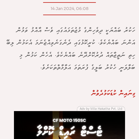
14 Jan 2024, 06:08
ހަކުރު ބައްޔަކީ ދިވެހިންގެ މުޖުތަމައުގައި ވެސް އާއްމު ވަމުން
އަންނަ ބައްޔެކެވެ. ކުރީކޮޅުގައި ދެނެގަނެވިއްޖެނަމަ އެކަމުން ލިބޭ
ހިތި ނަތީޖާތައް ދުރުކޮށްދޭނެ ބައްޔެކެވެ. އެހެން ކަމުން މި
ބަލާލަނީ ހެކުރު ބަލީގެ ފުރަތަމަ އަލާމާތްތަކަށެވެ.
ގިނައިން ކުޑަކަމުދެވުން
Adv by Villa Hakatha Pvt. Ltd