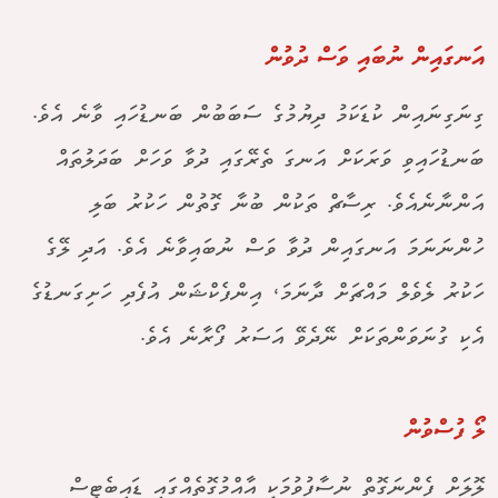
އަނގައިން ނުބައި ވަސް ދުވުން
ގިނަގިނައިން ކުޑަކަމު ދިޔުމުގެ ސަބަބުން ބަނޑުހައި ވާނެ އެވެ.
ބަނޑުހައިވި ވަރަކަށް އަނގަ ތެރޭގައި ދުވާ ވަހަށް ބަދަލުތައް
އަންނާނެއެވެ. ރިސާޗް ތަކުން ބުނާ ގޮތުން ހަކުރު ބަލި
ހުންނަނަމަ އަނގައިން ދުވާ ވަސް ނުބައިވާނެ އެވެ. އަދި ލޭގެ
ހަކުރު ލެވެލް މައްޗަށް ދާނަމަ، އިންފެކްޝަން އުފެދި ހަށިގަނޑުގެ
އެކި ގުނަވަންތަކަށް ނޭދެވޭ އަސަރު ފޯރާނެ އެވެ.
ލޯ ފުސްވުން
ލޮލަށް ފެންނަގޮތް ނުސާފުވުމަކީ އާއްމުގޮތެއްގައި ޑައިބެޓިސް