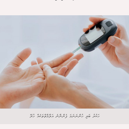
ހަކުރު ބަލި ހުންނަނަމަ ފެންނާނެ އަލާމާތްތަކެއް ހުރޭ