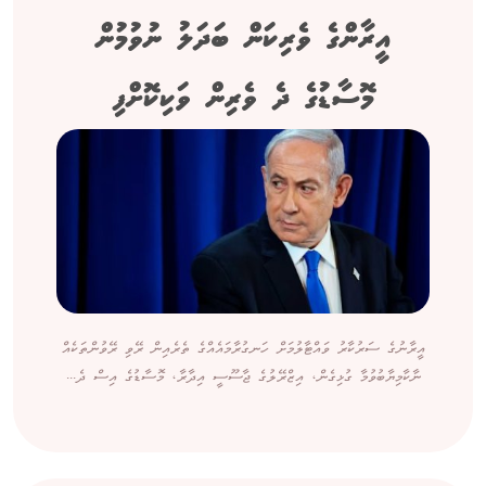
އީރާންގެ ވެރިކަން ބަދަލު ނުވުމުން
މޮސާޑުގެ ދެ ވެރިން ވަކިކޮށްފި
އީރާނުގެ ސަރުކާރު ވައްޓާލުމަށް ހަނގުރާމައެއްގެ ތެރެއިން ރޭވި ރޭވުންތަކެއް
ނާކާމިޔާބުވުމާ ގުޅިގެން، އިޒްރޭލުގެ ޖާސޫސީ އިދާރާ، މޮސާޑުގެ އިސް ދެ...