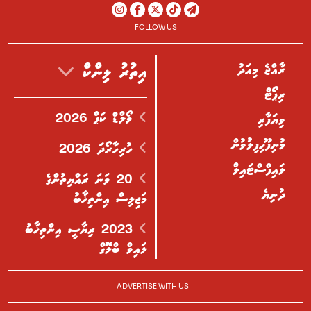
FOLLOW US
ރާއްޖެ މިއަދު
އިތުރު ލިންކް
ރިޕޯޓް
ވޯލްޑް ކަޕް 2026
ވިޔަފާރި
މުނިފޫހިފިލުވުން
ހުރިހާރޯދަ 2026
ލައިފްސްޓައިލް
20 ވަނަ ރައްޔިތުންގެ
ދުނިޔެ
މަޖިލިސް އިންތިޚާބު
2023 ރިޔާސީ އިންތިޚާބު
ލައިވް ބްލޮގް
ADVERTISE WITH US