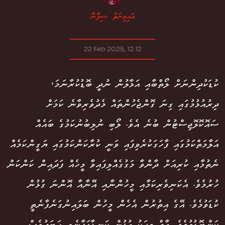
އައިމިނަތު ޝިފާނާ
22 Feb 2025, 12:12
ކުޑަކުދިންނަށް ލޯތްބާއި އަޅާލުން ނުދީ ބޮޑުކުރާނަމަ،
ދިރުއުޅުމުގައި ގިނަ ގޮންޖެހުންތައް މެދުވެރިވާނެ ކަމަށް
ސައޮކޮލޮޖިސްޓުން ބުނެ އެވެ. ލޯބި ނުލިބުނުކަމުގެ ބައެއް
އަލާމަތްކަމުގައި ފާހަގަކުރެވިފައި ވަނީ ކުރާކަންކަމުގައި ޔަގީންކަމެއް
ނެތުމާއި ކުރިއަށް ދާންވާ މަގުގެއްލިފައިވާ މީހެއް ފަދައިން ކަންކަން
ހުރުމެވެ. އެކަނިވެރިކަމާއި މީހުންނާއި އޭނާއާ އޮންނަ ގުޅުން
ކުޑަވުމެވެ. އޭގެ އިތުރުން އެހެން މީހުން ބަލައިނުގަނެފާނެތީ