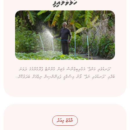
ހުޅުވާލައިފި
"ދަނޑުވެރި މަންފާ" އެގްރިބިޒްނާސް މެޗިން ގްރާންޓް ޕްރޮގްރާމުގެ ދެވަނަ
ބުރާއި "ދަނޑުވެރި ނަފާ" ލޯނު އިސްލާމީ ފައިނޭންސިން ނިޒާމަށް ބަދަލުކޮށް...
ރާއްޖެ މިއަދު