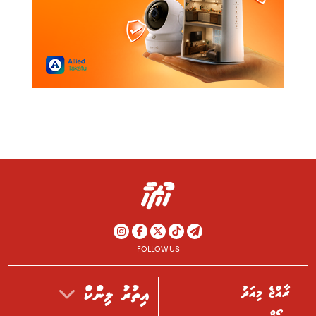
FOLLOW US
ރާއްޖެ މިއަދު
އިތުރު ލިންކް