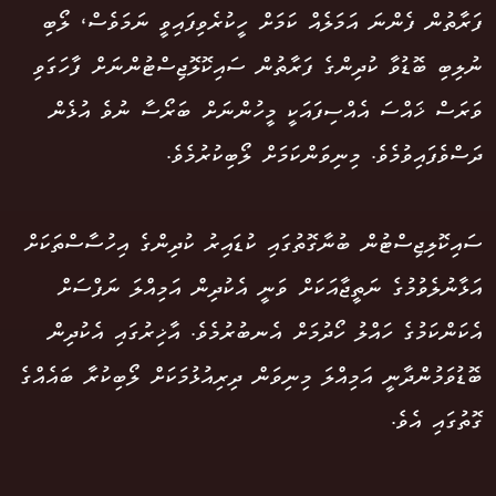
ފަރާތުން ފެންނަ އަމަލެއް ކަމަށް ހީކުރެވިފައިވީ ނަމަވެސް، ލޯބި
ނުލިބި ބޮޑުވާ ކުދިންގެ ފަރާތުން ސައިކޮލޮޖިސްޓުންނަށް ފާހަގަވި
ވަރަސް ޚައްސަ އެއްސިފައަކީ މީހުންނަށް ބަރޯސާ ނުވެ އުޅެން
ދަސްވެފައިވުމެވެ. މިނިވަންކަމަށް ލޯބިކުރުމެވެ.
ސައިކޮލިޖިސްޓުން ބުނާގޮތުގައި ކުޑައިރު ކުދިންގެ އިހުސާސްތަކަށް
އަޅާނުލެވުމުގެ ނަތީޖާއަކަށް ވަނީ އެކުދިން އަމިއްލަ ނަފްސަށް
އެކަންކަމުގެ ހައްލު ހޯދުމަށް އެނބުރުމެވެ. އާޚިރުގައި އެކުދިން
ބޮޑުވަމުންދާނީ އަމިއްލަ މިނިވަން ދިރިއުޅުމަކަށް ލޯބިކުރާ ބައެއްގެ
ގޮތުގައި އެވެ.