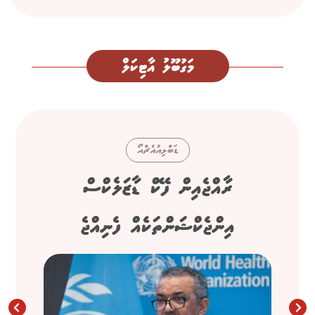
މަގުބޫލު އާޓިކަލް
ޑަބްލިއުއެޗްއޯ
ރާއްޖެއިން ފޭކް ޑާޒަލެކްސް
އިންޖެކްޝަންތަކެއް ފެނިއްޖެ