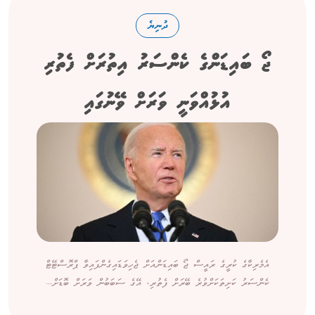
ދުނިޔެ
ޖޯ ބައިޑަންގެ ކެންސަރު އިތުރަށް ފެތުރި
އުޅުއްވަނީ ވަރަށް ވޭނުގައި
އެމެރިކާގެ ކުރީގެ ރައީސް ޖޯ ބައިޑަންއަށް ޖެހިވަޑައިގެންފައިވާ ޕްރޮސްޓޭޓް
ކެންސަރު ކަށިތަކަށްވުރެ ބޭރަށް ފެތުރި، އޭގެ ސަބަބުން ވަރަށް ބޮޑަށް...