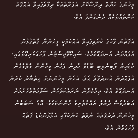
މީހުންގެ ހަޔާތް ދިރާސާކޮށް އެފަރާތްތަކާ ދިމާވެފައިވާ އެއްގޮތް
ކަންތައްތަކެއް ދެނެގަނެފަ އެވެ.
އެގޮތުން ފާހަގަ ކުރެވިފައިވާ އެއްކަމަކީ މީހުންނާ ގާތްގުޅުން
އުފައްދަން އުނދަގޫވުމެވެ. ސައިކޮލޮޖިސްޓުން ފާހަގަކުރިގޮތުގައި،
ކުޑައިރު ލޯބިނުލިބި ބޮޑުވާ ކުދިން ފަހުން މީހުންނާ ގާތްގުޅުން
އުފައްދަން އުނދަގޫވެ އެވެ. އެހެން މީހުންނަށް އިތުބާރު ކުރަން
އުނދަގޫވެ އެވެ. ދިމާވެދާނެ ނުރައްކަލަކުން ސަލާމަތްވެހުރުމަށް
އަބަދުވެސް ދުރާލާ ރައްކާތެރިވެ ހުންނަކަމެވެ. އޭގެ ސަބަބުން
މީހުންނާ ދުރުގޮތެއް ނުވަތަ ކަންކަމާއި އަޅާލުންކުޑަ ގޮތެއް
ފާހަގަވާނެ އެވެ.