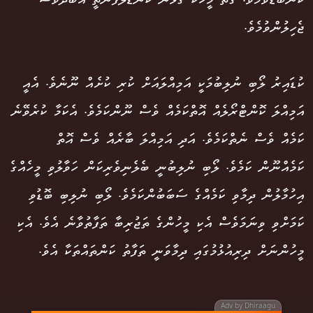
ކަންބޮޑުވުމެވެ. ގާތް މީހަކު ގުޅުން ކަނޑާލަފާނެތީ އަބަދުވެސް
ޖެހިލުންވުމެވެ.
ކުޑައިރު ލޯބި ނުލިބުމަކީ އަމިއްލައަށް ކުރި ކުށެއް ނޫނެވެ. އެއީ
އަމިއްލަ ކޮންޓްރޯލެއް އޮތްކަމެއް ވެސް ނޫންކަމެވެ. އެކަމާ ކުރެވޭނެ
ކަމެއް ވެސް ނެތްކަމެވެ. އަދި އަމިއްލަ ބާރެއް ވެސް އޮތް
ކަމެއްނޫން ކަމެވެ. ލޯބި ނުލިބުނީ ބެލެނިވެރިކަން ހަވާލުވި މީހެއްގެ
އިހުމާލުން ދިމާވި ކަމެއްގެ ސަބަބުންކަމެވެ. ލޯބި ނުލިބި ބޮޑުވި
ކަމަށްވި ވިނަމަވެސް އެކި މީހުންގެ ތަޖުރިބާ ތަފާތުވާނެ އެވެ. އެކި
މީހުންނަށް ދިރިއުޅުމުގައި ދިމާވަނީ ތަފާތު ކަންތައްތަކާ އެވެ.
Adv by Dhiraagu