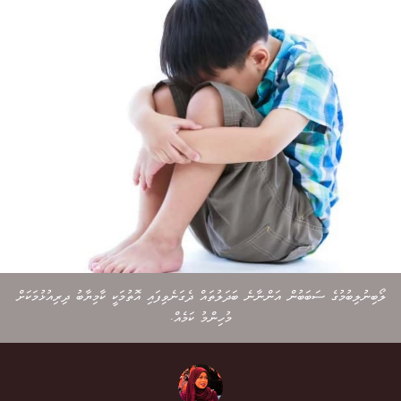
ލޯބިނުލިބުމުގެ ސަބަބުން އަންނާނެ ބަދަލުތައް ދެގަނެވިފައި އޮތުމަކީ ކާމިޔާބު ދިރިއުޅުމަކަށް
މުހިންމު ކަމެއް.