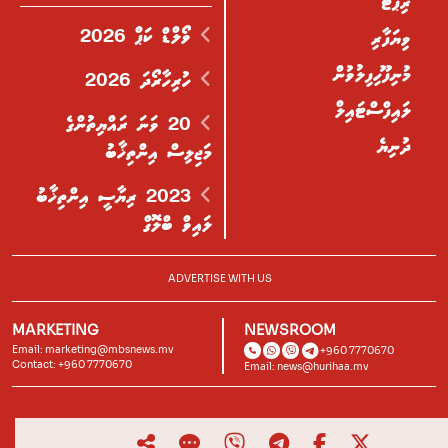
ރިޕޯޓް
ވޯލްޑް ކަޕް 2026
ވިޔަފާރި
މުނިފޫހިފިލުވުން
ހުރިހާރޯދަ 2026
ލައިފްސްޓައިލް
20 ވަނަ ރައްޔިތުންގެ
ދުނިޔެ
މަޖިލިސް އިންތިޚާބު
2023 ރިޔާސީ އިންތިޚާބު
ލައިވް ބްލޮގް
ADVERTISE WITH US
MARKETING
NEWSROOM
Email:
marketing@mbsnews.mv
+960 7770670
Contact: +960 7770670
Email:
news@hurihaa.mv
© 2026, Hurihaa.mv. All Rights Reserved.
Powered by
Lagoon Labs
.