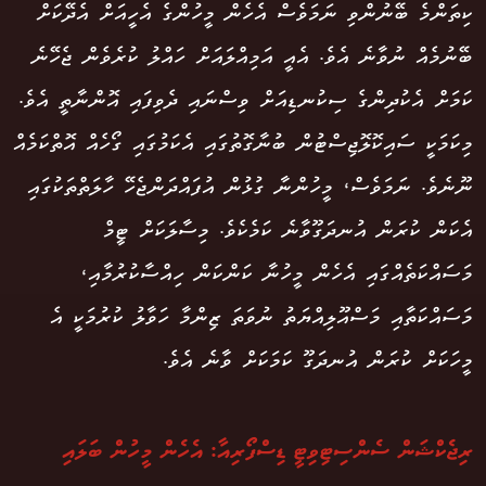
ކިތަންމެ ބޭނުންވި ނަމަވެސް އެހެން މީހުންގެ އެހީއަށް އެދޭކަށް
ބޭނުމެއް ނުވާނެ އެވެ. އެއީ އަމިއްލައަށް ހައްލު ކުރެވެން ޖެހޭނެ
ކަމަށް އެކުދިންގެ ސިކުނޑިއަށް ވިސްނައި ދެވިފައި އޮންނާތީ އެވެ.
މިކަމަކީ ސައިކޮލޮޖިސްޓުން ބުނާގޮތުގައި އެކަމުގައި ގޯހެއް އޮތްކަމެއް
ނޫނެވެ. ނަމަވެސް، މީހުންނާ ގުޅުން އުފައްދަންޖެހޭ ހާލަތްތަކުގައި
އެކަން ކުރަން އުނދަގޫވާނެ ކަމެކެވެ. މިސާލަކަށް ޓީމް
މަސައްކަތެއްގައި އެހެން މީހުނާ ކަންކަން ހިއްސާކުރުމާއި،
މަސައްކަތާއި މަސްއޫލިއްޔަތު ނުވަތަ ޒިންމާ ހަވާލު ކުރުމަކީ އެ
މީހަކަށް ކުރަން އުނދަގޫ ކަމަކަށް ވާނެ އެވެ.
ރިޖެކްޝަން ސެންސިޓިވިޓީ ޑިސްފޯރިއާ: އެހެން މީހުން ބަލައި