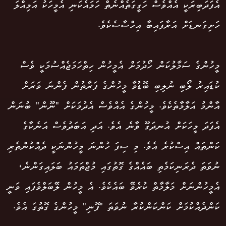
އެފަދަބިރަކީ އެއްވެސް ހަގީގަތެއްނެތް ހަމައެކަނި އެމީހަކު އަމިއްލަ
ހަށިގަނޑަށް އަރާފައިބާ އިހްސާސެކެވެ.
މީހުންގެ ސަމާލުކަން ހޯދުމަށް އެމީހުން ހިތްހަމަޖެއްސުމަކީ ވެސް
ކުޑައިރު ލޯބި ނުލިބި ބޮޑުވާ މީހުންގެ ފަރާތުން ފެންނަ ވަރަށް
އާންމު އަލާމާތެކެވެ. މީހުންގެ އެއްވެސް އެދުމަކަށް "ނޫން" ބުނަން
އެފަދަ މީހަކަށް އުނދަގޫ ވާނެ އެވެ. އަދި އަބަދުވެސް އަނެކާގެ
ކަންތައް އިސްކުރެ އެވެ. މި ސިފަ ހުންނަ މީހުންނަކީ ދެއްކުންތެރި
ނުވަތަ ދެރަނިކަމެތި ބައެއްގެ ގޮތުގައި މުޖްތަމައު ބަލައިގަންނެ،
އެމީހުންނަށް މަލާމާތް ކުރެވޭ ބައެކެވެ. އެ މީހުން ލޭބަލްވެފައި ވަނީ
ކަންދެއްކުމަށް ކަންކަންކުރާ ނުވަތަ "ފޮނި" މީހުންގެ ގޮތުގަ އެވެ.