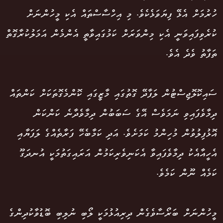
ހުރުމަށް އެޅޭ ފިޔަވަޅެކެވެ. މި އިހްސާސްތައް އެކި މީހުންނަށް
ކުރެވިފައިވަނީ އެކި މިންވަރަށް ކަމުގައިވާތީ އެންމެން އަމަލުކުރާގޮތް
ތަފާތު ވެދެ އެވެ.
ސައިކޮލޮޖިސްޓުން ލަފާދޭ ގޮތުގައި މާޒީގައި ކޮންމެގޮތަކަށް ކަންތައް
ދިމާވެފައިވި ނަމަވެސް އޭގެ ސަބަބުން ދިމާވެދާނެ ކަންކަން
އޮޅުފިލުވުން މުހިންމު ކަމަށެވެ. އަދި ކަމާބެހޭ ފަރާތެއްގެ ލަފަޔާއި
އެހީއާއެކު ދިމާވެފައިވާ އެކަނިވެރިކަމުން އަރައިގަތުމަކީ އުނދަގޫ
ކަމެއް ނޫން ކަމެވެ.
މީހުންނަށް ބަރޯސާވެގެން ދިރިއުޅުމަކީ ލޯބި ނުލިބި ބޮޑުވާކުދިންގެ