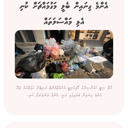
އެންމެ ގިނައިން ބެލީ މަގުމައްޗަށް ކުނި
އެޅި މައްސަލަތައް
މާލޭ ސިޓީ ކައުންސިލްގެ ކޮމިއުނިޓީ އެންގޭޖްމެންޓް ޔުނިޓުން ހަފުތާއެއް ތެރޭ
އެންމެ ގިނައިން ބަލައިފައި ވަނީ، އާންމު ތަންތަނަށް ކުނި...