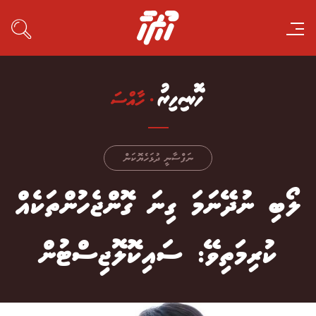
ނަފްސާނީ ދުޅަހެޔޮކަން
ލޯބި ނުދޭނަމަ ގިނަ ގޮންޖެހުންތަކެއް
ކުރިމަތިވޭ: ސައިކޮލޮޖިސްޓުން