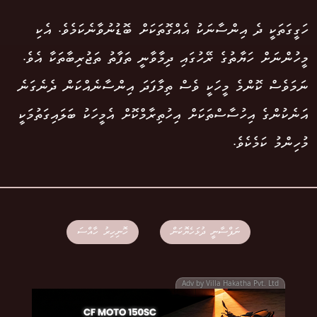
ހަގީގަތަކީ ދެ އިންސާނަކު އެއްގޮތަކަށް ބޮޑުނުވާނެކަމެވެ. އެކި
މީހުންނަށް ހަޔާތުގެ ރޭހުގައި ދިމާވާނީ ތަފާތު ތަޖުރިބާތަކާ އެވެ.
ނަމަވެސް ކޮންމެ މީހަކީ ވެސް ތިމާފަދަ އިންސާނެއްކަން ދެނެގަނެ
އަނެކުންގެ އިހުސާސްތަކަށް އިހުތިރާމްކޮށް އެމީހަކު ބަލައިގަތުމަކީ
މުހިންމު ކަމެކެވެ.
ނަފްސާނީ ދުޅަހެޔޮކަން
ހޮނިހިރު ހާއްސަ
Adv by Villa Hakatha Pvt. Ltd