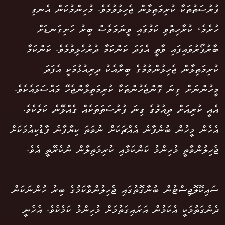
ފުރުސަތުތަކާ ކުރިމަތިލާން ޖެހިލުވުމެވެ. މުހިންމުކަން އެނގި
ހުރެމެ، ކުރާހިތްވި ކަމުގައި ވީނަމަވެސް ބިރު ހަށިގަނޑަށް
ބާރުފޯރުވައިފައި ވާތީ އެފަދަ ކަންކަމާ ދުރުހެލިވުމެވެ. ކަންކަމާ
ކުރިމަތިލާން ޖެހިލުންވުމުގެ ބިރާއެކު ދިރިއުޅުމަކީ އެފަދަ
މީހުންނަށް ގިނަ ގޮންޖެހުންތަކާ ކުރިމަތިލާންޖެހޭ މައްސަލައެކެވެ.
އެއީ ކުރިއަށް ދިއުމުގެ ގިނަ ފުރުސަތަތަކެއް ގެއްލޭނެ ކަމެކެވެ.
އެހެން މީހުން ބުނެފާނެ އެއްޗަކަށް ނުވަތަ ކިޔާފާނެ ފާޑުކިއުމަކަށް
ޖެހިލުންވާތީ މުހިންމު ކަންކަމާއި ކުރިމަތިލާން ނުކެރޭތީ އެވެ.
ސައިކޮލޮޖިސްޓުން ބުނާގޮތުގައި ޖެހިލުންވާކަމުގެ ބިރު ހުންނަކަން
ދެނެގަތުމަކީ އެކަމުން އަރައިގަތުމަށް މުހިންމު ކަމެކެވެ. އެހެނީ