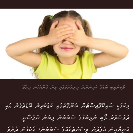
ލޯބިނުލިބި ބޮޑުވާ ކުދިންނަށް ދިރިއުޅުމުގައި ގިނަ ގޮންޖެހުން ދިމާވޭ
މިކަމަކީ ސައިކޮލޮޖިސްޓުން ބުނާގޮތުގައި ކުޑަކުދިން ބޮޑުވެގެން އައި
ދުވަސްވަރު ލޯބި ނުލިބުމުގެ ސަބަބުން ލިބުނު ނަފްސާނީ
އަނިޔާއިން އުފެދުނު ވިސްނުތަކެއްގެ ސަބަބުން، އެކަމުން ދުރުވެ