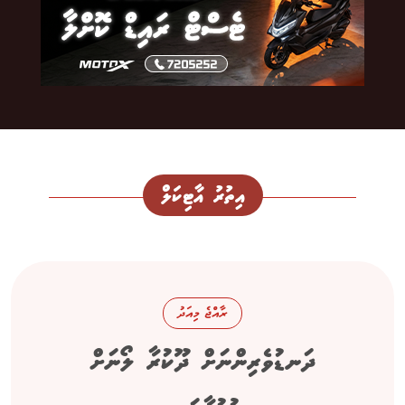
އިތުރު އާޓިކަލް
ރާއްޖެ މިއަދު
ދަނޑުވެރިންނަށް ދޫކުރާ ލޯނަށް