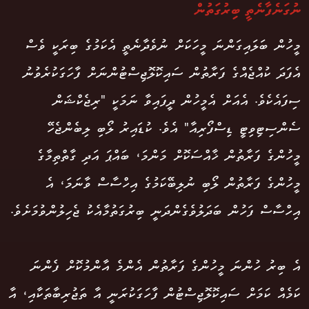
ނުގަނެފާނެތީ ބިރުގަތުން
މީހުން ބަލައިގަންނަ މީހަކަށް ނުވެދާނެތީ އެކަމުގެ ބިރަކީ ވެސް
އެފަދަ ކުއްޖެއްގެ ފަރާތުން ސައިކޮލޮޖިސްޓުންނަށް ފާހަގަކުރެވުނު
ސިފައެކެވެ. އެއަށް އެމީހުން ދީފައިވާ ނަމަކީ "ރިޖެކްޝަން
ސެންސިޓިވިޓީ ޑިސްފޯރިއާ" އެވެ. ކުޑައިރު ލޯބި ލިބެންޖެހޭ
މީހުންގެ ފަރާތުން ޚާއްސަކޮށް މަންމަ، ބައްޕަ އަދި ގާތްތިމާގެ
މީހުންގެ ފަރާތުން ލޯބި ނުލިބޭކަމުގެ އިހްސާސް ވާނަމަ، އެ
އިހްސާސް ފަހުން ބަދަލުވެގެންދަނީ ބިރުގަތުމާއެކު ޖެހިލުންވުމަށެވެ.
އެ ބިރު ހުންނަ މީހުންގެ ފަރާތުން އެންމެ އާންމުކޮށް ފެންނަ
ކަމެއް ކަމަށް ސައިކޮލޮޖިސްޓުން ފާހަގަކުރަނީ އާ ތަޖުރިބާތަކާއި، އާ