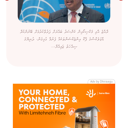
ރާއްޖެ އާއި މެކްސިކޯއިން ކެންސަރު ބައްޔަށް ފަރުވާކުރުމަށް ބޭނުންކުރާ
ޑާޒަލެކްސްގެ ފޭކް އިންޖެކްޝަންތަކެއް ފެނުމާ ގުޅިގެން، ދުނިޔޭގެ
ސިއްހަތު ޖަމިއްޔާ،...
Adv by Dhiraagu