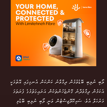
ލޯބި ނުލިބި ބޮޑުވުމުން ދިމާވާނެ ކަންކަން އެނގިފައި އޮތުމަކީ
އެކަމުން ދިމާވެދާނެ ގޮންޖެހުންތަކުން އަރައިގަތުމުގެ ފުރަތަމަ
މަރުހަލާ އެވެ. ސައިކޮލޮޖިސްޓުން ވަނީ ލޯބި ނުލިބި ބޮޑުވި