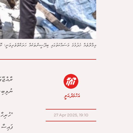
އިމާރާތެއް ހެދުމުގެ މަސައްކަތުގައި ބިދޭސީންތަކެއް ހަރަކާތްތެރިވަނީ
ރާއްޖޭގ
ނުލިބިގ
އަހުމަދު އަލީ
"ހުރިހާ
27 Apr 2025, 19:10
ފައިސާ 