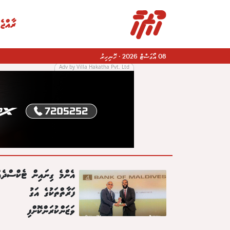
ރާއްޖެ
08 އޯގަސްޓް 2026
·
ހޮނިހިރު
Adv by Villa Hakatha Pvt. Ltd
|
އެންމެ ގިނައިން ޓެކްސްދެއ
ފަރާތްތަކުގެ އަގު
ވަޒަންކުރަންކޮށްފި