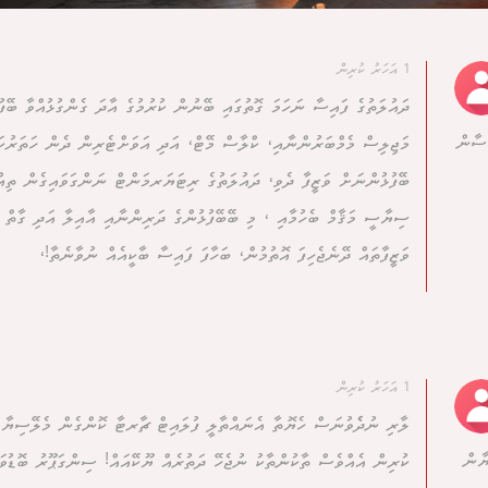
1 އަހަރު ކުރިން
ދައުލަތުގެ ފައިސާ ނަހަމަ ގޮތުގައި ބޭނުން ކުރުމުގެ އާދަ ގެންގުޅުއްވާ ބޭފުޅ
ުސާން
މަޖިލިސް މެމްބަރުންނާއި، ކްލާސް މޭޓް، އަދި އަވަށްޓެރިން ދެން ހަތަރުކަ
ބޭފުޅުންނަށް ވަޒީފާ ދެވި، ދައުލަތުގެ ރިޓަޔަރމަންޓް ނަންގަވައިގެން ތިއް
ސިޔާސީ މަޤާމް ބެހުމާއި ، މި ބޭބޭފުޅުންގެ ދަރިންނާއި އާއިލާ އަދި ގާތް 
ވަޒީފާތައް ދޭނެޖެހިފަ އޮތުމުން، ބަހާފަ ފައިސާ ބާކީއެއް ނުވާނެތާ!،
1 އަހަރު ކުރިން
ލާރި ނުދެެވުނަސް ހެޔޮތާ އެނައްތާލީ ފުލައިޓް ޗާރޓާ ކޮންގެން މެލޭސިޔާއަ
ޔާން
ކުރިން އެއްވެސް ތާކުންތާކު ނުޖެހޭ ދަތުރެއް ޔޫކޭއައް! ސިންގަޕޫރު ބޮޑުވ