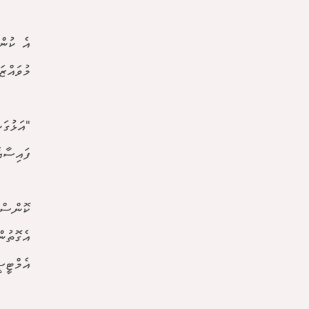
އެ ކުން
މުވައްޒ
"އަޅުގަ
ފައިސާއ
ކޮންސްޓ
އެގޮތުނ
އެމްޓީސ