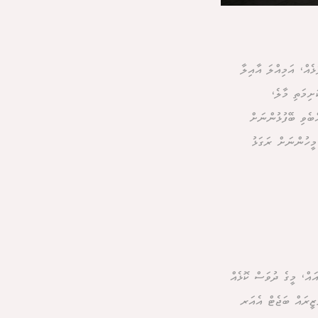
ެއް، އަމިއްލަ އާއިލާ
ށިމަތި މާލެ،
ބެވި ބޭފުޅުންނަށް
މީހުންނަށް ރަގަޅު
އް، މީގެ ދުވަސް ކޮޅެއް
ަޒީރައް ބަޖެޓް އެއަރ