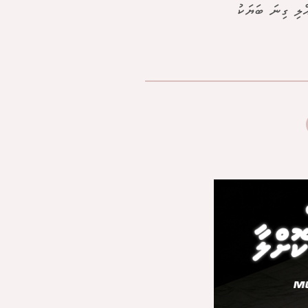
ްލި ގިނަ ބަޔަކު