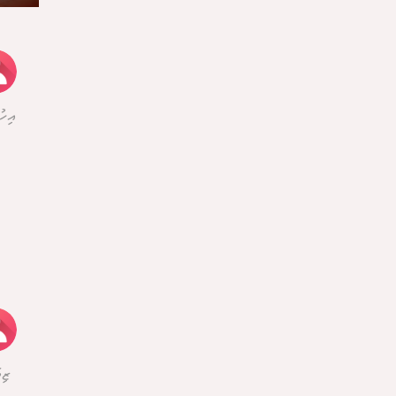
އިހ
ޒި