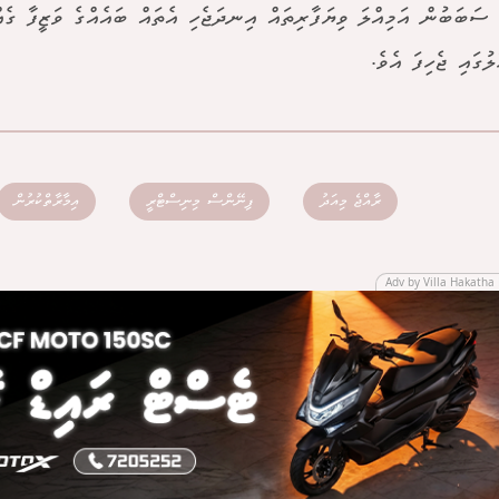
ެ ސަބަބުން އަމިއްލަ ވިޔަފާރިތައް އިނދަޖެހި އެތައް ބައެއްގެ ވަޒީފާ ގެއ
ުގައި ޖެހިފަ އެވެ.
ރާއްޖެ މިއަދު
ފިނޭންސް މިނިސްޓްރީ
އިމާރާތްކުރުން
Adv by Villa Hakatha 