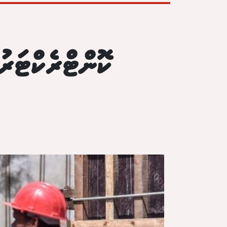
ކޮންޓްރެކްޓަރ