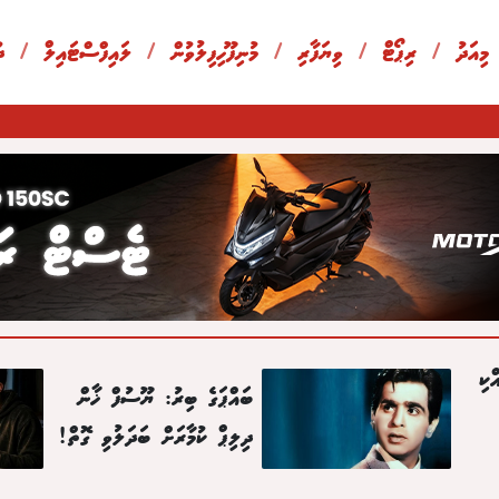
 މިއަދު
/
ރިޕޯޓް
/
ވިޔަފާރި
/
މުނިފޫހިފިލުވުން
/
ލައިފްސްޓައިލް
/
ދ
ްކި
ބައްޕަގެ ބިރު: ޔޫސުފް ޚާން
ދިލިޕް ކުމާރަށް ބަދަލުވި ގޮތް!