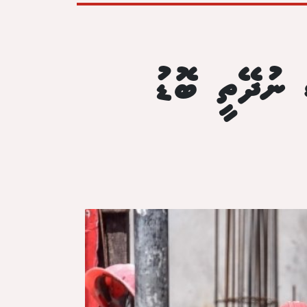
 ނުދޭތީ ބޮޑު