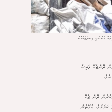
ިތައް އަންނަނީ އިނދަޖެހެމުން
ުން ދޭންޖެހޭ ފައިސާ
ެވެ.
ކާރުން ދޭން ޖެހޭ
ކަމަށެވެ. އެގޮތުން