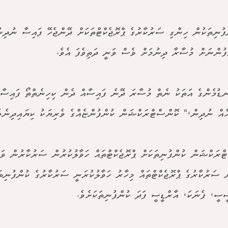
ފުނިތަކުން ހިންގި ސަރުކާރުގެ ޕްރޮޖެކްޓްތަކަށް ދޭންޖެހޭ ފައިސާ ނުދި
ަފުންނަށް މުސާރާ ދިނުމަށް ވެސް ވަނީ ދަތިވެފަ އެވެ.
ނޑުމެންގެ އަތަކު ނެތް މުސާރަ ދޭނެ ފައިސާއް ދެން ކިހިނެތްތޯ ފައިސާ
ެއް ނުދިން،" ކޮންސްޓްރަކްޝަން ކުންފުންޏެއްގެ ވެރިޔަކު ކިޔައިދިނެވެ
ްރަކްޝަން ކުންފުނިތަކަށް ޕްރޮޖެކްޓްތައް ހަވާލުކުރުން ސަރުކާރުން ވަނީ
ް ސަރުކާރުގެ ޕްރޮޖެކްޓްތައް މިހާރު ހަވާލުކުރަނީ ސަރުކާރުގެ ކުންފުނިތަ
ީސީ، ފެނަކަ، އާރްޑީސީ ފަދަ ކުންފުނިތަކަށެވެ.