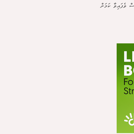
 ވެފައިވާ ކަމަށް