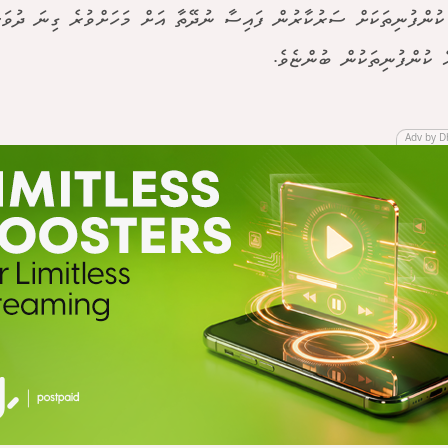
ކުންފުނިތަކަށް ސަރުކާރުން ފައިސާ ނުދޭތާ އަށް މަހަށްވުރެ ގިނަ ދުވަސް
 ކުންފުނިތަކުން ބުންޏެވެ.
Adv by D