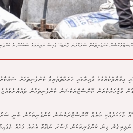
: ކޮންސްޓްރަކްޝަން ކުންފުނިތަކަށް ސަރުކާރުން ދޭންޖެހޭ ފައިސާ ނުދިނުމުގެ ސަބަބުން އެ ކުންފުނ
ައި އިމާރާތްކުރުމުގެ ދާއިރާގައި ހަރަކާތްތެރިވާ ކުންފުނިތަކަށް ސަރުކާރ
ެން މުޒާހަރާކުރަން ކޮންސްޓްރަކްޝަން ކުންފުނިތަކުން ތައްޔާރުވެއްޖެ އ
"އާ ވާހަކަދެއްކި ބައެއް ކޮންސްޓްރަކްޝަން ކުންފުނިތަކުން ބުނީ ސަރު
ނުލިބިގެން ގިނަ ކުންފުނިތަކުން މުސާރަ ނުދޭތާ އެތައް މަހެއް ވެފައިވާ 