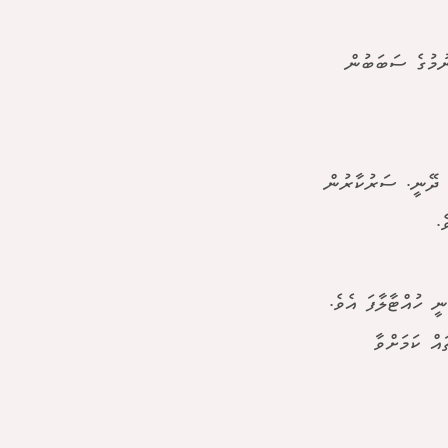
ނުމުގެ ސަބަބުން
 ދޭނީ. ސަރުކާރުން
.
 ހުއްޓާލާފަ އެވެ.
އް ކަމަށްވާ