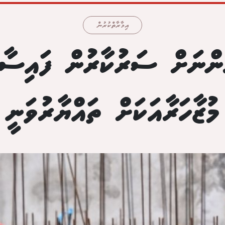
އިމާރާތްކުރުން
ުންނަށް ސަރުކާރުން ފައިސާ
މުޒާހަރާއަކަށް ތައްޔާރުވަނީ