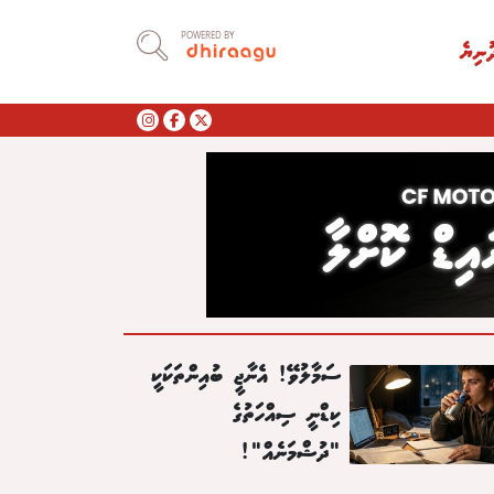
POWERED BY
ުނިޔެ
ސަމާލުވޭ! އެނާޖީ ބުއިންތަކަކީ
ކިޑްނީ ސިއްހަތުގެ
"ދުޝްމަނެއް"!