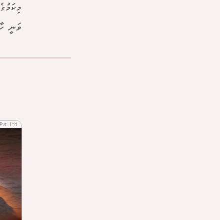
މިކަމުގ
ވަނީ ހާލ
Pvt. Ltd