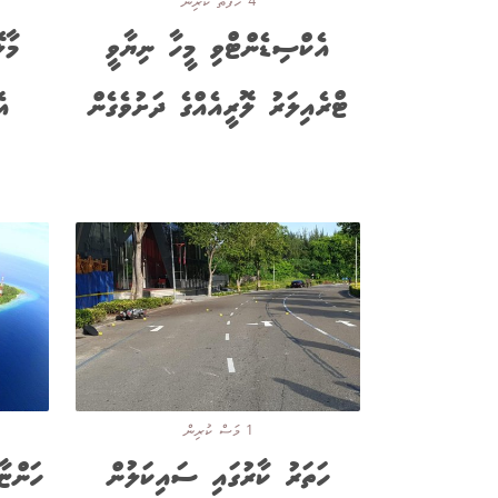
4 ހަފްތާ ކުރިން
އެކްސިޑެންޓްވި މީހާ ނިޔާވީ
މާލ
ޓްރެއިލަރު ލޮރީއެއްގެ ދަށުވެގެން
އެ
1 މަސް ކުރިން
ހަތަރު ކާރުގައި ސައިކަލުން
ހަންޏާ