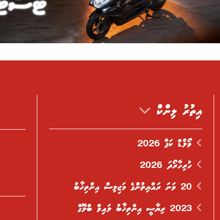
އިތުރު ލިންކް
ވޯލްޑް ކަޕް 2026
ހުރިހާރޯދަ 2026
20 ވަނަ ރައްޔިތުންގެ މަޖިލިސް އިންތިޚާބު
2023 ރިޔާސީ އިންތިޚާބު ލައިވް ބްލޮގް