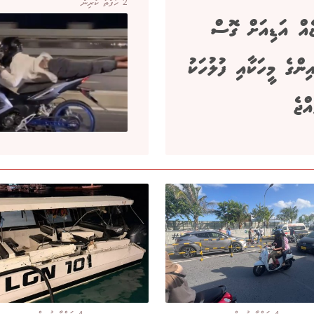
2 ހަފްތާ ކުރިން
ެއް އަޑިއަށް ގޮސް
ންގެ މީހަކާއި ފުލުހަކު
އްޖެ