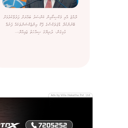
ރާއްޖެ އާއި މެކްސިކޯއިން ކެންސަރު ބައްޔަށް ފަރުވާކުރުމަށް
ބޭނުންކުރާ ޑާޒަލެކްސްގެ ފޭކް އިންޖެކްޝަންތަކެއް ފެނުމާ
ގުޅިގެން، ދުނިޔޭގެ ސިއްހަތު ޖަމިއްޔާ،...
Adv by Villa Hakatha Pvt. Ltd