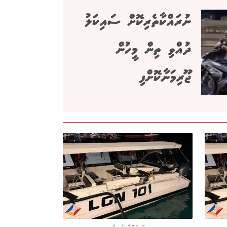
ނުރައްކާތެރިކޮށް ސައިކަލު
ދުއްވި ތިން މީހުން
ޖޫރިމަނާކޮށްފި