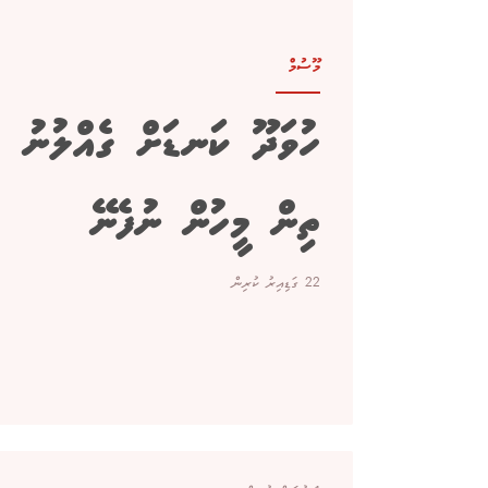
މޫސުމް
ހުވަދޫ ކަނޑަށް ގެއްލުނު
ތިން މީހުން ނުފެނޭ
22 ގަޑިއިރު ކުރިން