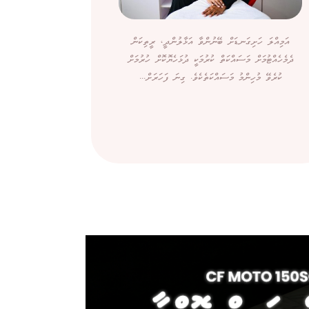
އަމިއްލަ ހަށިގަނޑަށް ބޭނުންވާ އަޅާލުންދީ، ރީތިކަން
ދެމެހެއްޓުމަށް މަސައްކަތް ކުރުމަކީ ދުޅަހެޔޮކޮށް ހުރުމަށް
ކުރެވޭ މުހިންމު މަސައްކަތެކެވެ. ގިނަ ފަހަރަށް...
ބޭރުން ގ
ސިނގިރޭޓަށްވު
ކަމަށް ބުނެ