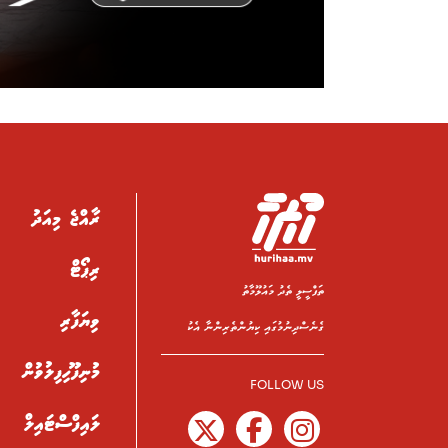
ރާއްޖެ މިއަދު
ރިޕޯޓް
ތަފްސީލީ ތެދު މައުލޫމާތު
ވިޔަފާރި
ގެނެސްދިނުމުގައި ކިޔުންތެރިންނާ އެކު
މުނިފޫހިފިލުވުން
FOLLOW US
ލައިފްސްޓައިލް