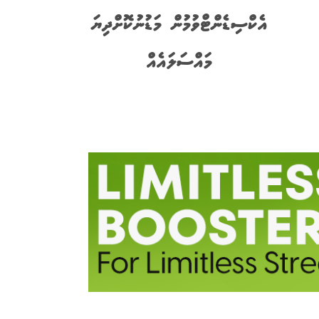
އެކްސިޑެންޓްވުމުން މަޑުނުކޮށްދިޔަ
މައްސަލައެއް