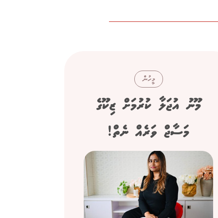
މީހުން
މޫނު އުޖަލާ ކުރުމަށް ޒިކޫގެ
ސިނގ
މަސާޖް ވަރެއް ނެތް!
"ފްރެންޗް