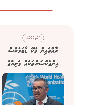
ޑަބްލިއުއެޗްއޯ
ރާއްޖެއިން ފޭކް ޑާޒަލެކްސް
އިންޖެކްޝަންތަކެއް ފެނިއްޖެ