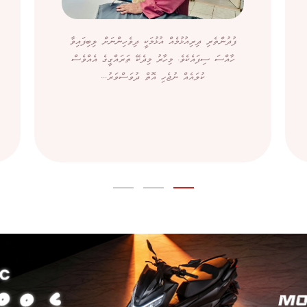
ފުދުންތެރި ދިރިއުޅުމެއް އުޅުމަކީ ދިވެހިންނަށް ލިބިފައިވާ
ހާއްސަ ސިފައެކެވެ. މިހާރު މިދެކޭ ތަރައްގީގެ އެއްވެސް
ކުލައެއް ނުޖެހި އޮތް ދުވަސްވަރު...