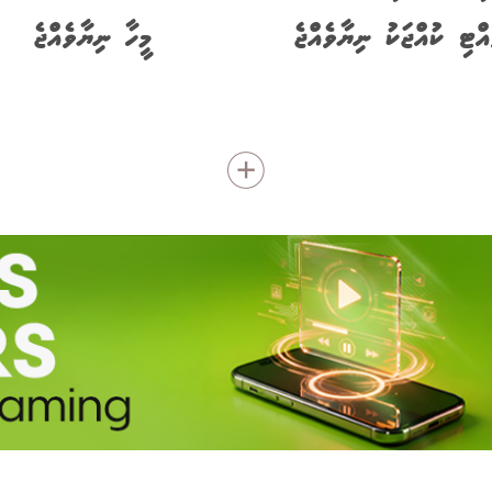
އްޓި ކުއްޖަކު ނިޔާވެއްޖެ
މީހާ ނިޔާވެއްޖެ