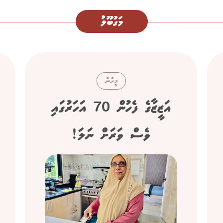
މަގުބޫލު
މީހުން
އަޒީޒާގެ ފެހުން 70 އަހަރުގައި
ވެސް ވަރަށް ނަލަ!