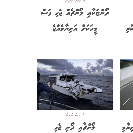
4 ހަފްތާ ކުރިން
ދޯންޏަކާއި ލޯންޗެއް ޖެހި ފަސް
ުރި
މީހަކަށް އަނިޔާވެއްޖެ
2 މަސް ކުރިން
ިޔާވި
ލޯންޗާއި ދޯނި ޖެހި