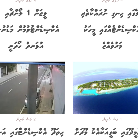
4 ހަފްތާ ކުރިން
4 ހަފްތާ ކުރިން
ޭގައި ހިނގި ނުރައްކާތެރި
ލީޖަން 1 ލޯންޗާއި
ކްސިޑެންޓެއްގައި މީހަކު
އެކްސިޑެންޓުވުމުން މަޑުނުކ
މަރުވެއްޖެ
އުޅަނދު ހޯދަނީ
1 މަސް ކުރިން
2 މަސް ކުރިން
މީދޫގައި ބަގީއަކާއެކު މޫދަށް
ހިތަދޫ އެކްސިޑެންޓްގައި އަނ