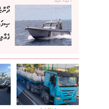
1 ދުވަސް ކުރިން
ދޯންޏ
ސިފައި
ގެއްލި