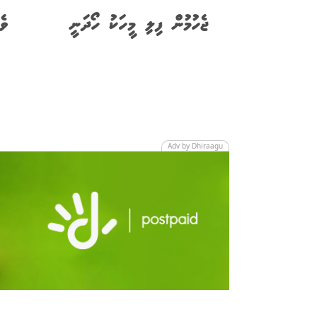
ޖެހުމުން ފިލި މީހަކު ހޯދަނީ
ވެ
Adv by Dhiraagu