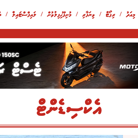
 މިއަދު
/
ރިޕޯޓް
/
ވިޔަފާރި
/
މުނިފޫހިފިލުވުން
/
ލައިފްސްޓައިލް
/
ދ
އެކްސިޑެންޓް